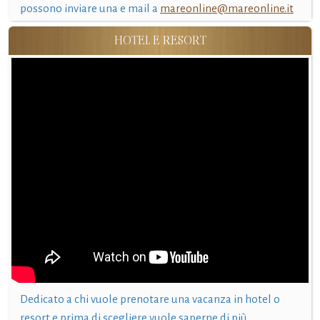
possono inviare una e mail a
mareonline@mareonline.it
HOTEL E RESORT
Dedicato a chi vuole prenotare una vacanza in hotel o
resort e prima di scegliere vuole saperne di più.