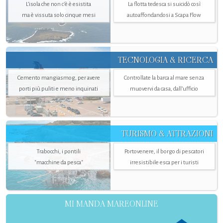
L’isola che non c'è è esistita
La flotta tedesca si suicidò così
ma è vissuta solo cinque mesi
autoaffondandosi a Scapa Flow
TECNOLOGIA & RICERCA
Cemento mangiasmog, per avere
Controllate la barca al mare senza
porti più puliti e meno inquinati
muovervi da casa, dall’ufficio
TURISMO & ATTRAZIONI
Trabocchi, i pontili
Portovenere, il borgo di pescatori
"macchine da pesca"
irresistibile esca per i turisti
MI MANDA MAREONLINE