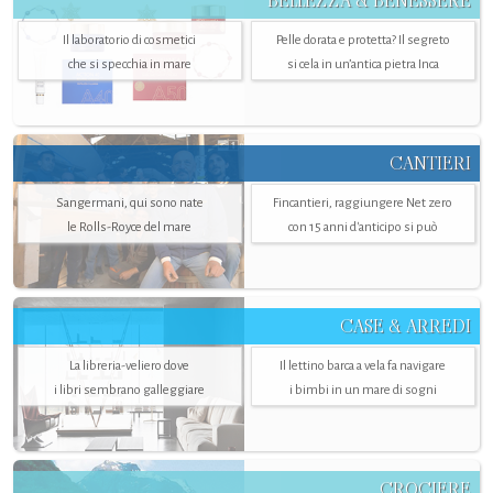
BELLEZZA & BENESSERE
Il laboratorio di cosmetici
Pelle dorata e protetta? Il segreto
che si specchia in mare
si cela in un’antica pietra Inca
CANTIERI
Sangermani, qui sono nate
Fincantieri, raggiungere Net zero
le Rolls-Royce del mare
con 15 anni d'anticipo si può
CASE & ARREDI
La libreria-veliero dove
Il lettino barca a vela fa navigare
i libri sembrano galleggiare
i bimbi in un mare di sogni
CROCIERE