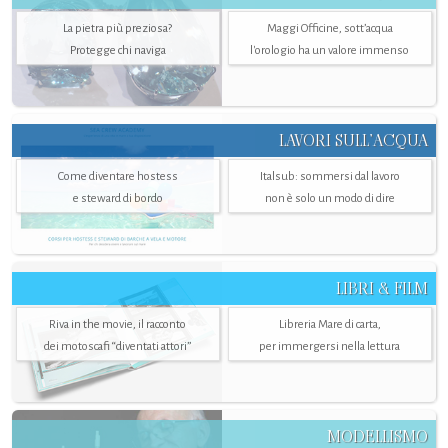
La pietra più preziosa?
Maggi Officine, sott’acqua
Protegge chi naviga
l'orologio ha un valore immenso
LAVORI SULL’ACQUA
Come diventare hostess
Italsub: sommersi dal lavoro
e steward di bordo
non è solo un modo di dire
LIBRI & FILM
Riva in the movie, il racconto
Libreria Mare di carta,
dei motoscafi “diventati attori”
per immergersi nella lettura
MODELLISMO