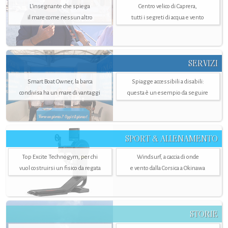
L'insegnante che spiega
Centro velico di Caprera,
il mare come nessun altro
tutti i segreti di acqua e vento
SERVIZI
Smart Boat Owner, la barca
Spiagge accessibili a disabili:
condivisa ha un mare di vantaggi
questa è un esempio da seguire
SPORT & ALLENAMENTO
Top Excite Technogym, per chi
Windsurf, a caccia di onde
vuol costruirsi un fisico da regata
e vento dalla Corsica a Okinawa
STORIE