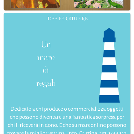
IDEE PER STUPIRE
Un
mare
di
regali
Dedicato a chi produce o commercializza oggetti
che possono diventare una fantastica sorpresa per
chi li riceverà in dono. E che su mareonline possono
trovare la miglior vetrina. Info: Cristina, 351 9744943