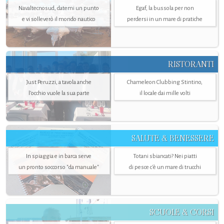
Navaltecnosud, datemi un punto
Egaf, la bussola per non
e vi solleverò il mondo nautico
perdersi in un mare di pratiche
RISTORANTI
Just Peruzzi, a tavola anche
Chameleon Clubbing Stintino,
l’occhio vuole la sua parte
il locale dai mille volti
SALUTE & BENESSERE
In spiaggia e in barca serve
Totani sbiancati? Nei piatti
un pronto soccorso "da manuale"
di pesce c'è un mare di trucchi
SCUOLE & CORSI