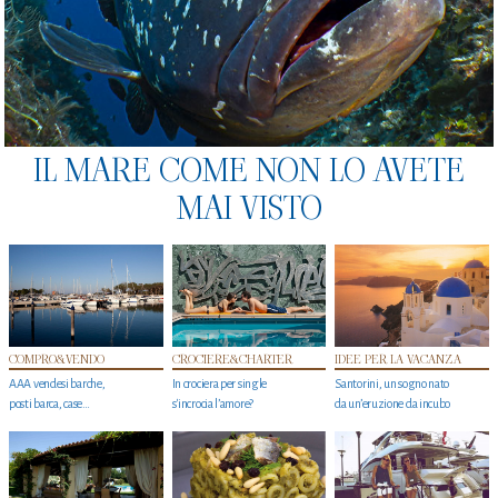
IL MARE COME NON LO AVETE
MAI VISTO
COMPRO&VENDO
CROCIERE&CHARTER
IDEE PER LA VACANZA
AAA vendesi barche,
In crociera per single
Santorini, un sogno nato
posti barca, case…
s'incrocia l’amore?
da un’eruzione da incubo