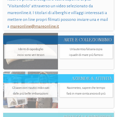
"Visitandolo" attraverso un video selezionato da
mareonline.it. I titolari di alberghi e villaggi interessati a
mettere on line propri filmati possono inviare una e mail
a
mareonline@mareonline.it
ARTE E COLLEZIONISMO
I denti di capodoglio
Un’autentica falsaria copia
incisi sono veri tesori
i quadri di mare più famosi
AZIENDE & ATTIVITÀ
Gli accessori nautici indossati
Navimeteo, sapere che tempo
dalle più belle imbarcazioni
farà in mare conta ancora di più