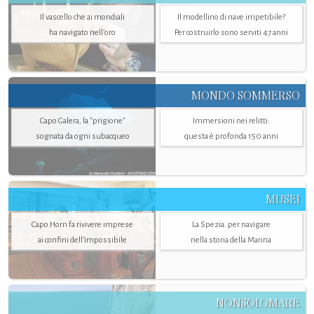
Il vascello che ai mondiali
Il modellino di nave irripetibile?
ha navigato nell’oro
Per costruirlo sono serviti 47 anni
MONDO SOMMERSO
Capo Galera, la "prigione"
Immersioni nei relitti:
sognata da ogni subacqueo
questa è profonda 150 anni
MUSEI
Capo Horn fa rivivere imprese
La Spezia. per navigare
ai confini dell’impossibile
nella storia della Marina
NONSOLOMARE