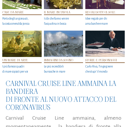
CASE DA MARE
IL MARE IN TAVOLA
REGALI SOTTO IL SOLE
Porto degli argonauti,
I cibi che fanno venire
Idee regalo per chi
la costa smeralda jonica
l’acquolina in bocca
ama barche e mare
UN MARE DI ARTE
IMMAGINI DA SOGNO
STORIE E PERSONAGGI
I più famosi quadri
Le più incredibili
Carlo Riva, l’ingegnere
di mare copiati per voi
burrasche in mare
che stupi' il mondo
CARNIVAL CRUISE LINE AMMAINA LA
BANDIERA
DI FRONTE AL NUOVO ATTACCO DEL
CORONAVIRUS
Carnival Cruise Line ammaina, almeno
momentaneamente, la bandiera di fronte alla