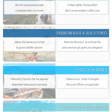
Per chi ama arrampicare
Il Mare della Tranquillità?
a strapiombo sul mare
Non serve andare sulla Luna
PERSONAGGI & RACCONTI
Vasco Da Gama così vince
Patrizia Mosconi, la stilista che
la guerra delle spezie
ama vestire gli yacht più eleganti
PORTI & MARINA
Palermo, il porto che ha saputo
Villasimius, tutto il meglio
diventare attrazione turistica
che può offrire un approdo
PRODOTTI & FORNITORI