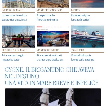
IMPRESE DI MARE
MARE DI TECNOLOGIA
METEO
L'azienda che tiene alta la
Stive porta barche
Il sito per navigare
bandiera italiana sui mari
l'invenzione vincente
lontano dai pericoli
SICUREZZA IN MARE
MARE SOSTENIBILE
TRAGHETTI
Primo soccorso, meglio
Ricarica elettrica nei porti,
Grimaldi raddoppia
impararlo a bordo
una montagna di soluzioni
le corse per la Sardegna
CYGNE, IL BRIGANTINO CHE AVEVA
NEL DESTINO
UNA VITA IN MARE BREVE E INFELICE