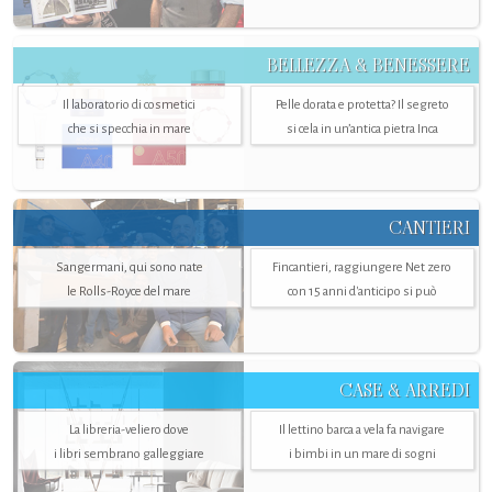
BELLEZZA & BENESSERE
Il laboratorio di cosmetici
Pelle dorata e protetta? Il segreto
che si specchia in mare
si cela in un’antica pietra Inca
CANTIERI
Sangermani, qui sono nate
Fincantieri, raggiungere Net zero
le Rolls-Royce del mare
con 15 anni d'anticipo si può
CASE & ARREDI
La libreria-veliero dove
Il lettino barca a vela fa navigare
i libri sembrano galleggiare
i bimbi in un mare di sogni