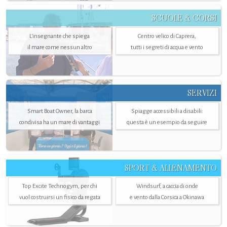
SCUOLE & CORSI
L'insegnante che spiega
Centro velico di Caprera,
il mare come nessun altro
tutti i segreti di acqua e vento
SERVIZI
Smart Boat Owner, la barca
Spiagge accessibili a disabili:
condivisa ha un mare di vantaggi
questa è un esempio da seguire
SPORT & ALLENAMENTO
Top Excite Technogym, per chi
Windsurf, a caccia di onde
vuol costruirsi un fisico da regata
e vento dalla Corsica a Okinawa