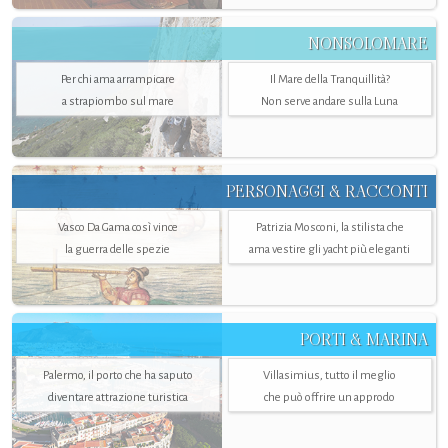
NONSOLOMARE
Per chi ama arrampicare
Il Mare della Tranquillità?
a strapiombo sul mare
Non serve andare sulla Luna
PERSONAGGI & RACCONTI
Vasco Da Gama così vince
Patrizia Mosconi, la stilista che
la guerra delle spezie
ama vestire gli yacht più eleganti
PORTI & MARINA
Palermo, il porto che ha saputo
Villasimius, tutto il meglio
diventare attrazione turistica
che può offrire un approdo