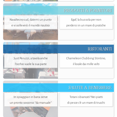
PRODOTTI & FORNITORI
Navaltecnosud, datemi un punto
Egaf, la bussola per non
e vi solleverò il mondo nautico
perdersi in un mare di pratiche
RISTORANTI
Just Peruzzi, a tavola anche
Chameleon Clubbing Stintino,
l’occhio vuole la sua parte
il locale dai mille volti
SALUTE & BENESSERE
In spiaggia e in barca serve
Totani sbiancati? Nei piatti
un pronto soccorso "da manuale"
di pesce c'è un mare di trucchi