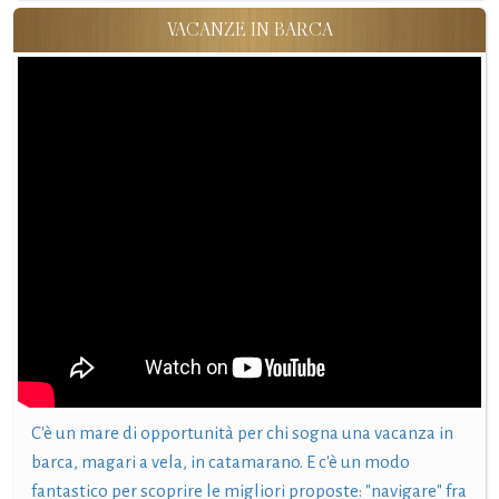
VACANZE IN BARCA
C'è un mare di opportunità per chi sogna una vacanza in
barca, magari a vela, in catamarano. E c'è un modo
fantastico per scoprire le migliori proposte: "navigare" fra