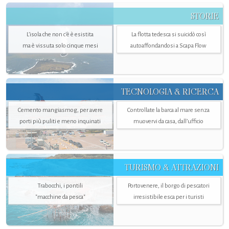
STORIE
L’isola che non c'è è esistita
La flotta tedesca si suicidò così
ma è vissuta solo cinque mesi
autoaffondandosi a Scapa Flow
TECNOLOGIA & RICERCA
Cemento mangiasmog, per avere
Controllate la barca al mare senza
porti più puliti e meno inquinati
muovervi da casa, dall’ufficio
TURISMO & ATTRAZIONI
Trabocchi, i pontili
Portovenere, il borgo di pescatori
"macchine da pesca"
irresistibile esca per i turisti