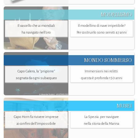
MODELLISMO
Il vascello che ai mondiali
Il modellino di nave irripetibile?
ha navigato nell’oro
Per costruirlo sono serviti 47 anni
MONDO SOMMERSO
Capo Galera, la "prigione"
Immersioni nei relitti:
sognata da ogni subacqueo
questa è profonda 150 anni
MUSEI
Capo Horn fa rivivere imprese
La Spezia. per navigare
ai confini dell’impossibile
nella storia della Marina