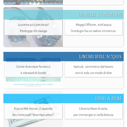
GIOIELLI & OROLOGI
La pietra più preziosa?
Maggi Officine, sott’acqua
Protegge chi naviga
l'orologio ha un valore immenso
LAVORI SULL’ACQUA
Come diventare hostess
Italsub: sommersi dal lavoro
e steward di bordo
non è solo un modo di dire
LIBRI & FILM
Riva in the movie, il racconto
Libreria Mare di carta,
dei motoscafi “diventati attori”
per immergersi nella lettura