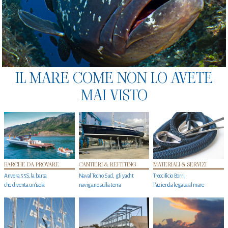
IL MARE COME NON LO AVETE
MAI VISTO
BARCHE DA PROVARE
CANTIERI & REFITTING
MATERIALI & SERVIZI
Anvera 55S, la barca
Naval Tecno Sud, gli yacht
Treccificio Borri,
che diventa un'isola
navigano sulla terra
l'azienda legata al mare