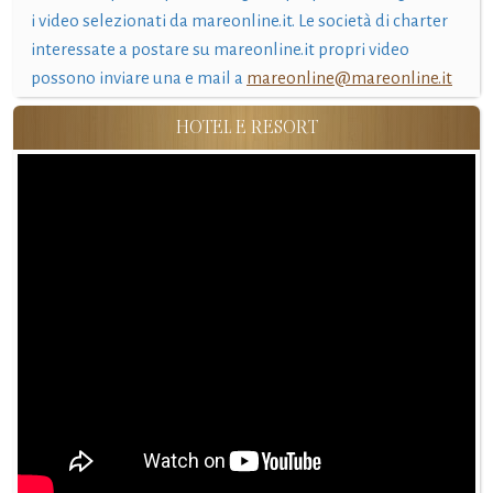
i video selezionati da mareonline.it. Le società di charter
interessate a postare su mareonline.it propri video
possono inviare una e mail a
mareonline@mareonline.it
HOTEL E RESORT