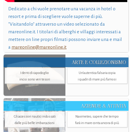
Dedicato a chi vuole prenotare una vacanza in hotel o
resort e prima di scegliere vuole saperne di più.
"Visitandolo" attraverso un video selezionato da
mareonline.it. I titolari di alberghi e villaggi interessati a
mettere on line propri filmati possono inviare una e mail
a
mareonline@mareonline.it
ARTE E COLLEZIONISMO
I denti di capodoglio
Un’autentica falsaria copia
incisi sono veri tesori
i quadri di mare più famosi
AZIENDE & ATTIVITÀ
Gli accessori nautici indossati
Navimeteo, sapere che tempo
dalle più belle imbarcazioni
farà in mare conta ancora di più