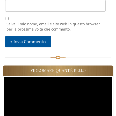
Salva il mio nome, email e sito web in questo browser
per la prossima volta che commento.
VIDEOMARE QUANT'È BELLO