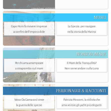
MUSEI
Capo Horn fa rivivere imprese
La Spezia. per navigare
ai confini dell’impossibile
nella storia della Marina
NONSOLOMARE
Per chi ama arrampicare
Il Mare della Tranquillità?
a strapiombo sul mare
Non serve andare sulla Luna
PERSONAGGI & RACCONTI
Vasco Da Gama così vince
Patrizia Mosconi, la stilista che
la guerra delle spezie
ama vestire gli yacht più eleganti