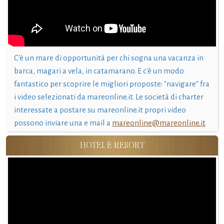
C'è un mare di opportunità per chi sogna una vacanza in
barca, magari a vela, in catamarano. E c'è un modo
fantastico per scoprire le migliori proposte: "navigare" fra
i video selezionati da mareonline.it. Le società di charter
interessate a postare su mareonline.it propri video
possono inviare una e mail a
mareonline@mareonline.it
HOTEL E RESORT