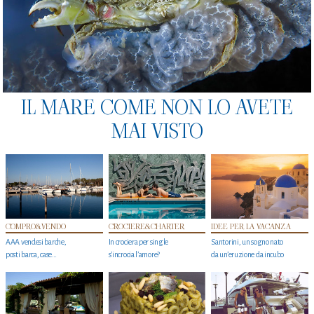
IL MARE COME NON LO AVETE
MAI VISTO
COMPRO&VENDO
CROCIERE&CHARTER
IDEE PER LA VACANZA
AAA vendesi barche,
In crociera per single
Santorini, un sogno nato
posti barca, case…
s'incrocia l’amore?
da un’eruzione da incubo