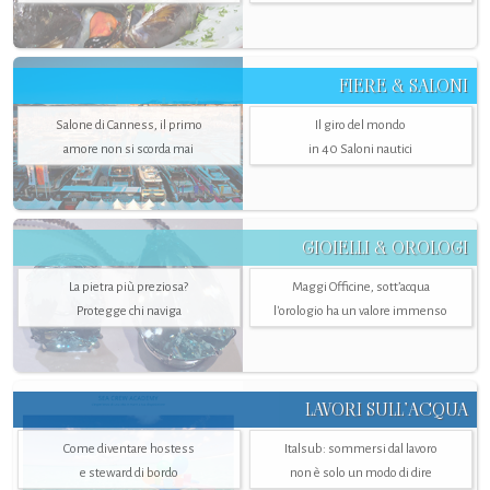
FIERE & SALONI
Salone di Canness, il primo
Il giro del mondo
amore non si scorda mai
in 40 Saloni nautici
GIOIELLI & OROLOGI
La pietra più preziosa?
Maggi Officine, sott’acqua
Protegge chi naviga
l'orologio ha un valore immenso
LAVORI SULL’ACQUA
Come diventare hostess
Italsub: sommersi dal lavoro
e steward di bordo
non è solo un modo di dire