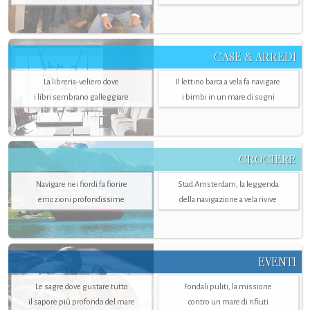
CASE & ARREDI
La libreria-veliero dove
Il lettino barca a vela fa navigare
i libri sembrano galleggiare
i bimbi in un mare di sogni
CROCIERE
Navigare nei fiordi fa fiorire
Stad Amsterdam, la leggenda
emozioni profondissime
della navigazione a vela rivive
EVENTI
Le sagre dove gustare tutto
Fondali puliti, la missione
il sapore più profondo del mare
contro un mare di rifiuti