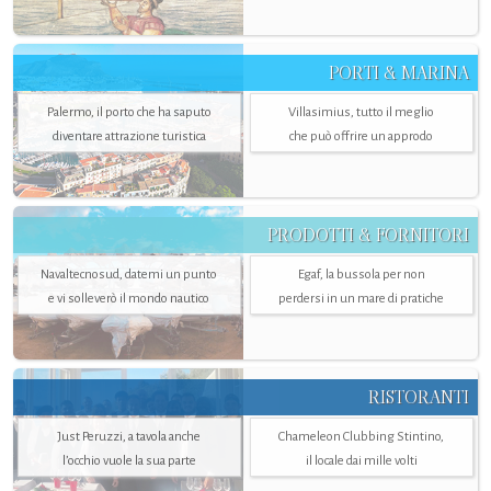
PORTI & MARINA
Palermo, il porto che ha saputo
Villasimius, tutto il meglio
diventare attrazione turistica
che può offrire un approdo
PRODOTTI & FORNITORI
Navaltecnosud, datemi un punto
Egaf, la bussola per non
e vi solleverò il mondo nautico
perdersi in un mare di pratiche
RISTORANTI
Just Peruzzi, a tavola anche
Chameleon Clubbing Stintino,
l’occhio vuole la sua parte
il locale dai mille volti