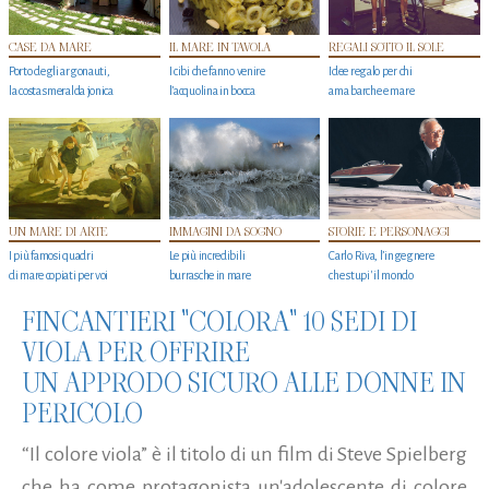
CASE DA MARE
IL MARE IN TAVOLA
REGALI SOTTO IL SOLE
Porto degli argonauti,
I cibi che fanno venire
Idee regalo per chi
la costa smeralda jonica
l’acquolina in bocca
ama barche e mare
UN MARE DI ARTE
IMMAGINI DA SOGNO
STORIE E PERSONAGGI
I più famosi quadri
Le più incredibili
Carlo Riva, l’ingegnere
di mare copiati per voi
burrasche in mare
che stupi' il mondo
FINCANTIERI "COLORA" 10 SEDI DI
VIOLA PER OFFRIRE
UN APPRODO SICURO ALLE DONNE IN
PERICOLO
“Il colore viola” è il titolo di un film di Steve Spielberg
che ha come protagonista un'adolescente di colore