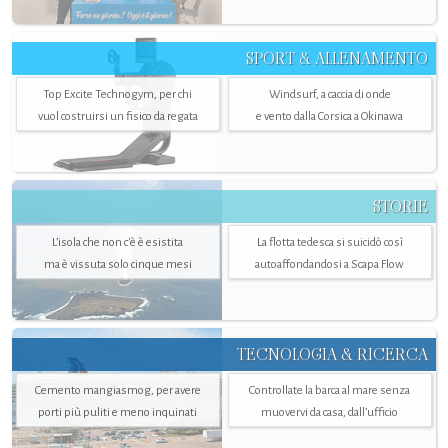
SPORT & ALLENAMENTO
Top Excite Technogym, per chi
Windsurf, a caccia di onde
vuol costruirsi un fisico da regata
e vento dalla Corsica a Okinawa
STORIE
L’isola che non c'è è esistita
La flotta tedesca si suicidò così
ma è vissuta solo cinque mesi
autoaffondandosi a Scapa Flow
TECNOLOGIA & RICERCA
Cemento mangiasmog, per avere
Controllate la barca al mare senza
porti più puliti e meno inquinati
muovervi da casa, dall’ufficio