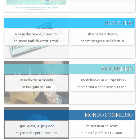
LIBRI & FILM
Riva in the movie, il racconto
Libreria Mare di carta,
dei motoscafi “diventati attori”
per immergersi nella lettura
MODELLISMO
Il vascello che ai mondiali
Il modellino di nave irripetibile?
ha navigato nell’oro
Per costruirlo sono serviti 47 anni
MONDO SOMMERSO
Capo Galera, la "prigione"
Immersioni nei relitti:
sognata da ogni subacqueo
questa è profonda 150 anni