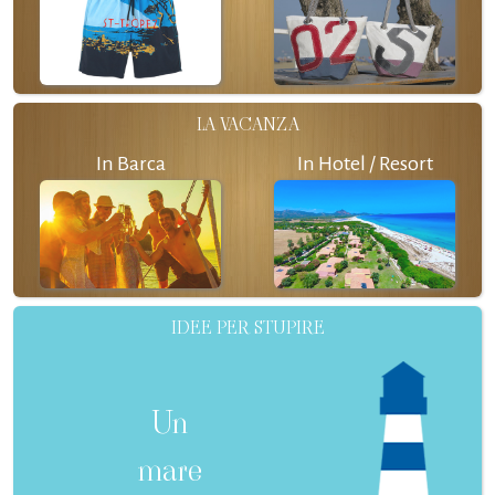
LA VACANZA
In Barca
In Hotel / Resort
IDEE PER STUPIRE
Un
mare