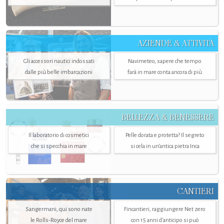
AZIENDE & ATTIVITÀ
Gli accessori nautici indossati
Navimeteo, sapere che tempo
dalle più belle imbarcazioni
farà in mare conta ancora di più
BELLEZZA & BENESSERE
Il laboratorio di cosmetici
Pelle dorata e protetta? Il segreto
che si specchia in mare
si cela in un’antica pietra Inca
CANTIERI
Sangermani, qui sono nate
Fincantieri, raggiungere Net zero
le Rolls-Royce del mare
con 15 anni d'anticipo si può