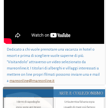
Dedicato a chi vuole prenotare una vacanza in hotel o
resort e prima di scegliere vuole saperne di più.
"Visitandolo" attraverso un video selezionato da
mareonline.it. I titolari di alberghi e villaggi interessati a
mettere on line propri filmati possono inviare una e mail
a
mareonline@mareonline.it
ARTE E COLLEZIONISMO
I denti di capodoglio
Un’autentica falsaria copia
incisi sono veri tesori
i quadri di mare più famosi