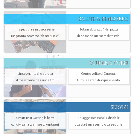
SALUTE & BENESSERE
In spiaggia e in barca serve
Totani sbiancati? Nei piatti
un pronto soccorso "da manuale"
di pesce c'è un mare di trucchi
SCUOLE & CORSI
L'insegnante che spiega
Centro velico di Caprera,
il mare come nessun altro
tutti i segreti di acqua e vento
SERVIZI
Smart Boat Owner, la barca
Spiagge accessibili a disabili:
condivisa ha un mare di vantaggi
questa è un esempio da seguire