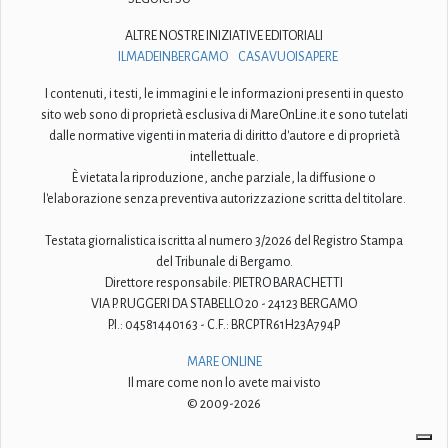
ALTRE NOSTRE INIZIATIVE EDITORIALI
ILMADEINBERGAMO
CASAVUOISAPERE
I contenuti, i testi, le immagini e le informazioni presenti in questo
sito web sono di proprietà esclusiva di MareOnLine.it e sono tutelati
dalle normative vigenti in materia di diritto d'autore e di proprietà
intellettuale.
È vietata la riproduzione, anche parziale, la diffusione o
l'elaborazione senza preventiva autorizzazione scritta del titolare.
Testata giornalistica iscritta al numero 3/2026 del Registro Stampa
del Tribunale di Bergamo.
Direttore responsabile: PIETRO BARACHETTI
VIA P. RUGGERI DA STABELLO 20 - 24123 BERGAMO
P.I.: 04581440163 - C.F.: BRCPTR61H23A794P
MARE ONLINE
Il mare come non lo avete mai visto
© 2009-2026