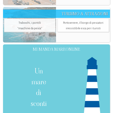
TURISMO & ATTRAZIONI
Trabocchi, i pontili
Portovenere, il borgo di pescatori
"macchine da pesca"
irresistibile esca per i turisti
MI MANDA MAREONLINE
Un
mare
di
sconti