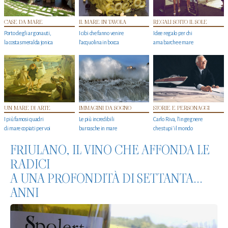
CASE DA MARE
IL MARE IN TAVOLA
REGALI SOTTO IL SOLE
Porto degli argonauti,
I cibi che fanno venire
Idee regalo per chi
la costa smeralda jonica
l’acquolina in bocca
ama barche e mare
UN MARE DI ARTE
IMMAGINI DA SOGNO
STORIE E PERSONAGGI
I più famosi quadri
Le più incredibili
Carlo Riva, l’ingegnere
di mare copiati per voi
burrasche in mare
che stupi' il mondo
FRIULANO, IL VINO CHE AFFONDA LE
RADICI
A UNA PROFONDITÀ DI SETTANTA...
ANNI