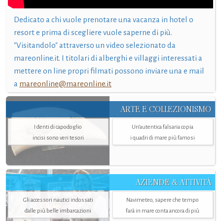
Dedicato a chi vuole prenotare una vacanza in hotel o
resort e prima di scegliere vuole saperne di più.
"Visitandolo" attraverso un video selezionato da
mareonline.it. I titolari di alberghi e villaggi interessati a
mettere on line propri filmati possono inviare una e mail
a
mareonline@mareonline.it
ARTE E COLLEZIONISMO
I denti di capodoglio
Un’autentica falsaria copia
incisi sono veri tesori
i quadri di mare più famosi
AZIENDE & ATTIVITÀ
Gli accessori nautici indossati
Navimeteo, sapere che tempo
dalle più belle imbarcazioni
farà in mare conta ancora di più