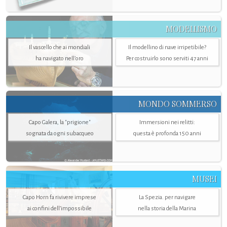
MODELLISMO
Il vascello che ai mondiali
Il modellino di nave irripetibile?
ha navigato nell’oro
Per costruirlo sono serviti 47 anni
MONDO SOMMERSO
Capo Galera, la "prigione"
Immersioni nei relitti:
sognata da ogni subacqueo
questa è profonda 150 anni
MUSEI
Capo Horn fa rivivere imprese
La Spezia. per navigare
ai confini dell’impossibile
nella storia della Marina