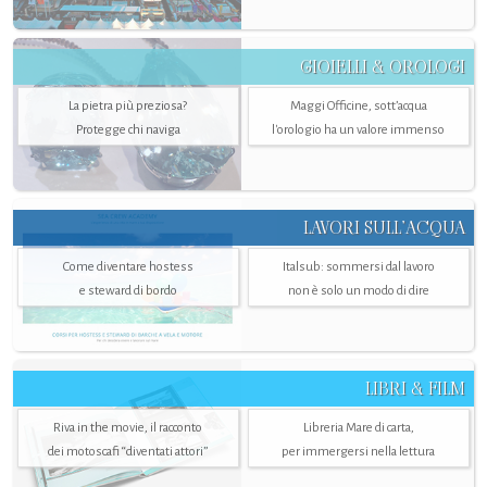
GIOIELLI & OROLOGI
La pietra più preziosa?
Maggi Officine, sott’acqua
Protegge chi naviga
l'orologio ha un valore immenso
LAVORI SULL’ACQUA
Come diventare hostess
Italsub: sommersi dal lavoro
e steward di bordo
non è solo un modo di dire
LIBRI & FILM
Riva in the movie, il racconto
Libreria Mare di carta,
dei motoscafi “diventati attori”
per immergersi nella lettura