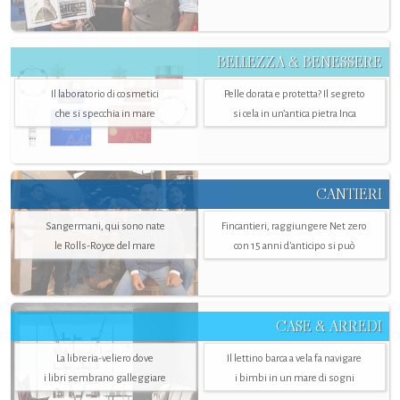
BELLEZZA & BENESSERE
Il laboratorio di cosmetici
Pelle dorata e protetta? Il segreto
che si specchia in mare
si cela in un’antica pietra Inca
CANTIERI
Sangermani, qui sono nate
Fincantieri, raggiungere Net zero
le Rolls-Royce del mare
con 15 anni d'anticipo si può
CASE & ARREDI
La libreria-veliero dove
Il lettino barca a vela fa navigare
i libri sembrano galleggiare
i bimbi in un mare di sogni