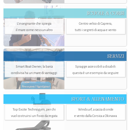
SCUOLE & CORSI
L'insegnante che spiega
Centro velico di Caprera,
il mare come nessun altro
tutti i segreti di acqua e vento
SERVIZI
Smart Boat Owner, la barca
Spiagge accessibili a disabili:
condivisa ha un mare di vantaggi
questa è un esempio da seguire
SPORT & ALLENAMENTO
Top Excite Technogym, per chi
Windsurf, a caccia di onde
vuol costruirsi un fisico da regata
e vento dalla Corsica a Okinawa