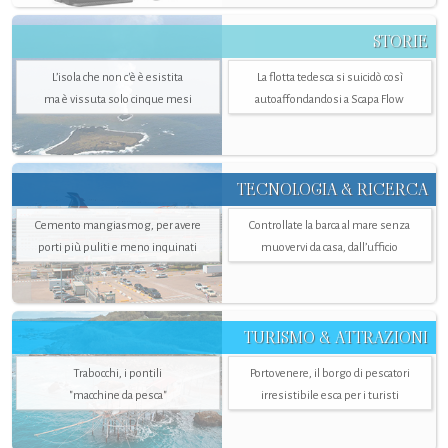
STORIE
L’isola che non c'è è esistita
La flotta tedesca si suicidò così
ma è vissuta solo cinque mesi
autoaffondandosi a Scapa Flow
TECNOLOGIA & RICERCA
Cemento mangiasmog, per avere
Controllate la barca al mare senza
porti più puliti e meno inquinati
muovervi da casa, dall’ufficio
TURISMO & ATTRAZIONI
Trabocchi, i pontili
Portovenere, il borgo di pescatori
"macchine da pesca"
irresistibile esca per i turisti