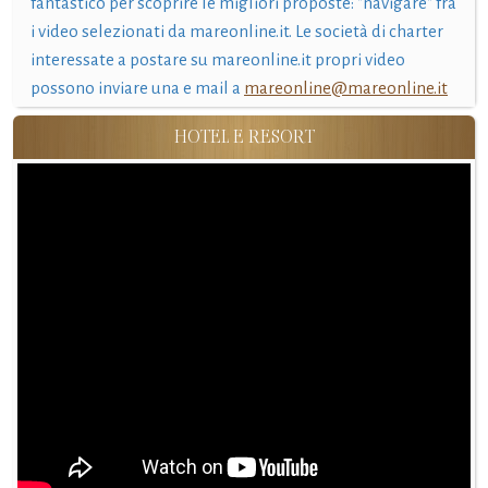
fantastico per scoprire le migliori proposte: "navigare" fra
i video selezionati da mareonline.it. Le società di charter
interessate a postare su mareonline.it propri video
possono inviare una e mail a
mareonline@mareonline.it
HOTEL E RESORT