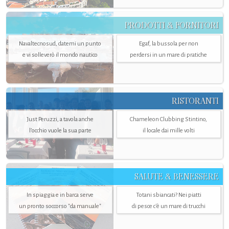
PRODOTTI & FORNITORI
Navaltecnosud, datemi un punto
Egaf, la bussola per non
e vi solleverò il mondo nautico
perdersi in un mare di pratiche
RISTORANTI
Just Peruzzi, a tavola anche
Chameleon Clubbing Stintino,
l’occhio vuole la sua parte
il locale dai mille volti
SALUTE & BENESSERE
In spiaggia e in barca serve
Totani sbiancati? Nei piatti
un pronto soccorso "da manuale"
di pesce c'è un mare di trucchi