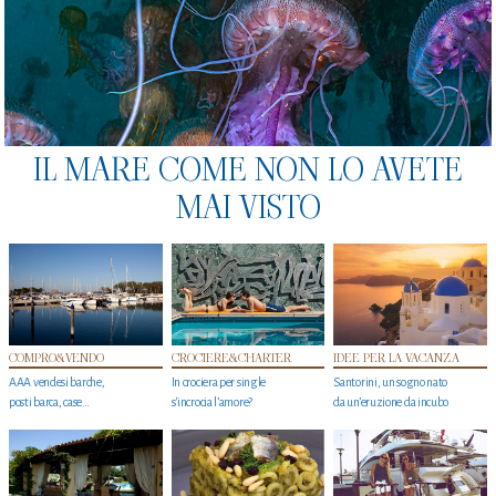
IL MARE COME NON LO AVETE
MAI VISTO
COMPRO&VENDO
CROCIERE&CHARTER
IDEE PER LA VACANZA
AAA vendesi barche,
In crociera per single
Santorini, un sogno nato
posti barca, case…
s'incrocia l’amore?
da un’eruzione da incubo