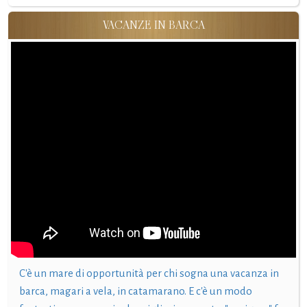
VACANZE IN BARCA
C'è un mare di opportunità per chi sogna una vacanza in
barca, magari a vela, in catamarano. E c'è un modo