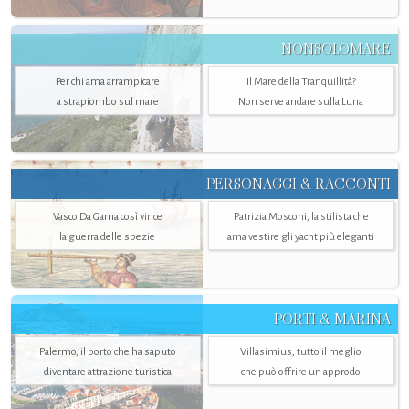
NONSOLOMARE
Per chi ama arrampicare
Il Mare della Tranquillità?
a strapiombo sul mare
Non serve andare sulla Luna
PERSONAGGI & RACCONTI
Vasco Da Gama così vince
Patrizia Mosconi, la stilista che
la guerra delle spezie
ama vestire gli yacht più eleganti
PORTI & MARINA
Palermo, il porto che ha saputo
Villasimius, tutto il meglio
diventare attrazione turistica
che può offrire un approdo