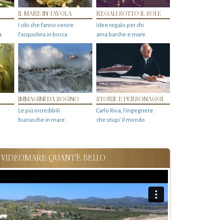
IL MARE IN TAVOLA
REGALI SOTTO IL SOLE
I cibi che fanno venire
Idee regalo per chi
a
l’acquolina in bocca
ama barche e mare
IMMAGINI DA SOGNO
STORIE E PERSONAGGI
Le più incredibili
Carlo Riva, l’ingegnere
burrasche in mare
che stupi' il mondo
VIDEOMARE QUANT'È BELLO