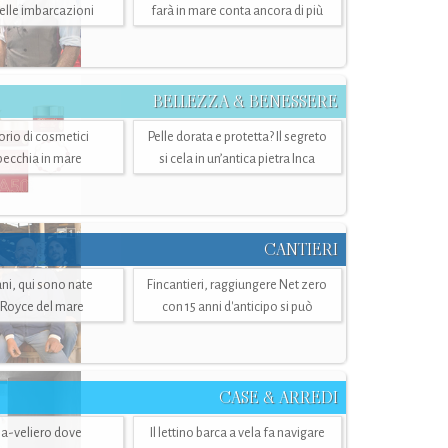
belle imbarcazioni
farà in mare conta ancora di più
BELLEZZA & BENESSERE
torio di cosmetici
Pelle dorata e protetta? Il segreto
specchia in mare
si cela in un’antica pietra Inca
CANTIERI
i, qui sono nate
Fincantieri, raggiungere Net zero
-Royce del mare
con 15 anni d'anticipo si può
CASE & ARREDI
ria-veliero dove
Il lettino barca a vela fa navigare