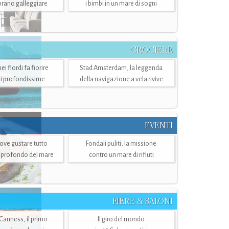
mbrano galleggiare
i bimbi in un mare di sogni
CROCIERE
i fiordi fa fiorire
Stad Amsterdam, la leggenda
i profondissime
della navigazione a vela rivive
EVENTI
dove gustare tutto
Fondali puliti, la missione
ù profondo del mare
contro un mare di rifiuti
FIERE & SALONI
 Canness, il primo
Il giro del mondo