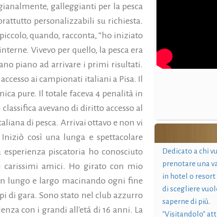
tigianalmente, galleggianti per la pesca
oprattutto personalizzabili su richiesta.
 piccolo, quando, racconta, “ho iniziato
 interne. Vivevo per quello, la pesca era
iano piano ad arrivare i primi risultati.
ccesso ai campionati italiani a Pisa. Il
ica pure. Il totale faceva 4 penalità in
 classifica avevano di diritto accesso al
taliana di pesca. Arrivai ottavo e non vi
niziò così una lunga e spettacolare
Dedicato a chi v
 esperienza piscatoria ho conosciuto
prenotare una v
i carissimi amici. Ho girato con mio
in hotel o resort
a in lungo e largo macinando ogni fine
di scegliere vuol
i di gara. Sono stato nel club azzurro
saperne di più.
enza con i grandi all'etá di 16 anni. La
"Visitandolo" at