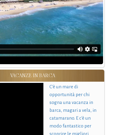
VACANZE IN BARCA
C'è un mare di
opportunità per chi
sogna una vacanza in
barca, magari a vela, in
catamarano. E c'è un
modo fantastico per
scoprire le migliori