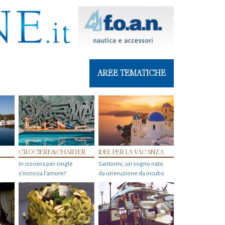
AREE TEMATICHE
CROCIERE&CHARTER
IDEE PER LA VACANZA
In crociera per single
Santorini, un sogno nato
s'incrocia l’amore?
da un’eruzione da incubo