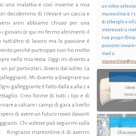
asi una malattia e così insieme a mia
un video selezio
riori decidemmo di rilevare un caccia e
mareonline.it. I t
di alberghi e vil
iversi anni abbiamo chiuso per una
interessati a me
 i giovani (e qui mi fermo altrimenti il
line propri filma
 tutt'altro di lavoro ma la passione é
possono inviare 
omento perché purtroppo non ho molto
mail a
pre nella mia testa. Oggi mi diverto a
mareonline@mar
n po' particolari, diversi dal solito. La
galleggianti. Mi diverto a disegnare sui
gni galleggiante é fatto dalla a alla z a
I dent
incisi 
lio. Creo forme di tutti i tipi e di
rnare a calcare i campi di gara a livello
, spero di avere un futuro roseo davanti
eggianti. Chi volesse può seguirmi sulla
. Ringrazio mareonline.it di avermi
Gli accesso