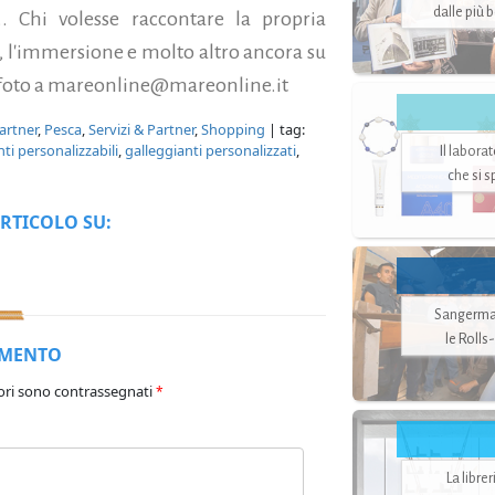
dalle più 
. Chi volesse raccontare la propria
a, l'immersione e molto altro ancora su
a foto a mareonline@mareonline.it
artner
,
Pesca
,
Servizi & Partner
,
Shopping
| tag:
ti personalizzabili
,
galleggianti personalizzati
,
Il labora
che si 
RTICOLO SU:
Sangerman
le Rolls
MMENTO
ori sono contrassegnati
*
La libre