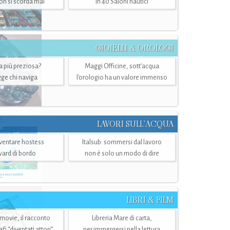
n si scorda mai
in 40 Saloni nautici
GIOIELLI & OROLOGI
ra più preziosa?
Maggi Officine, sott’acqua
ge chi naviga
l'orologio ha un valore immenso
LAVORI SULL’ACQUA
ventare hostess
Italsub: sommersi dal lavoro
ward di bordo
non è solo un modo di dire
LIBRI & FILM
 movie, il racconto
Libreria Mare di carta,
i “diventati attori”
per immergersi nella lettura