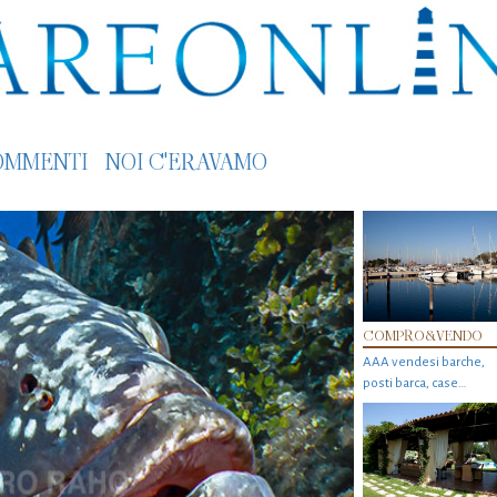
OMMENTI
NOI C'ERAVAMO
COMPRO&VENDO
AAA vendesi barche,
posti barca, case…