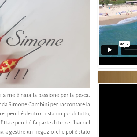
e a me é nata la passione per la pesca.
it da Simone Gambini per raccontare la
e, perché dentro ci sta un po' di tutto,
itta e perché fa parte di te, ce l'hai nel
ma a gestire un negozio, che poi è stato