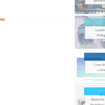
amore no
La piet
Proteg
Come di
e ste
Riva in the
dei motoscaf