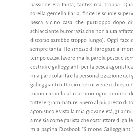
passione era tanta, tantissima, troppa. Qu
sorella gemella Ilaria, finite le scuole supe
pesca vicino casa che purtroppo dopo d
schiacciante burocrazia che non aiuta affatto
discorso sarebbe troppo lungo). Oggi faccio
sempre tanta. Ho smesso di fare gare al m
tempo causa lavoro ma la parola pesca é sem
costruire galleggianti per la pesca agonistica u
mia particolarità é la personalizzazione dei 
galleggianti tutto ciò che mi viene richiesto. O
mano curando al massimo ogni minimo dettag
tutte le grammature. Spero al più presto di to
agonistico e vista la mia giovane età, 31 anni
a me sia come garista che costruttore di gall
mia pagina Facebook "Simone Galleggianti"