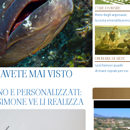
CASE DA MARE
Porto degli argonauti,
la costa smeralda jonic
UN MARE DI ARTE
I più famosi quadri
AVETE MAI VISTO
di mare copiati per voi
NO E PERSONALIZZATI:
SIMONE VE LI REALIZZA