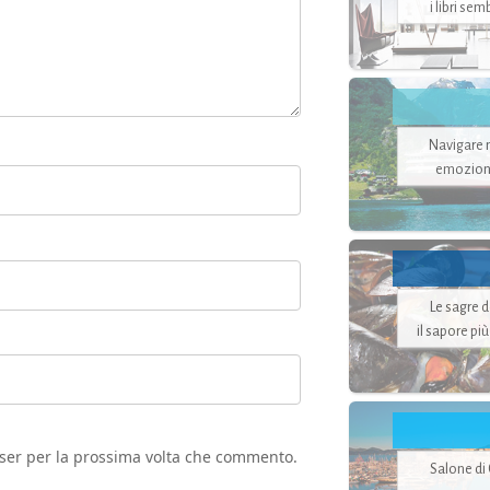
i libri se
Navigare ne
emozion
Le sagre 
il sapore pi
wser per la prossima volta che commento.
Salone di