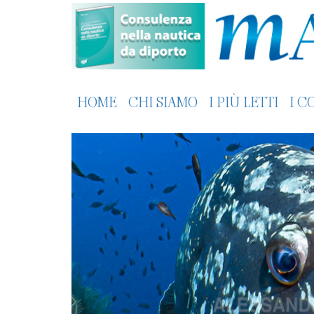
HOME
CHI SIAMO
I PIÙ LETTI
I C