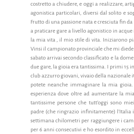
costretto a chiudere, e oggi a realizzare, ar
agonistica particolari, diversi dal solito e s
Frutto di una passione nata e cresciuta fin da
a praticare gare a livello agonistico in acque
la mia vita , il mio stile di vita. Iniziarono p
Vinsi il campionato provinciale che mi diede a
sabato arrivai secondo classificato e la domen
due gare, la gioia era tantissima. I primi 15 in
club azzurro giovani, vivaio della nazionale i
potete neanche immaginare la mia gioia. I
esperienza dove oltre ad aumentare la mia
tantissime persone che tutt'oggi sono mie
padre (che ringrazio infinitamente) l'Itali
settimana chilometri per raggiungere i camp
per 6 anni consecutivi e ho esordito in eccell