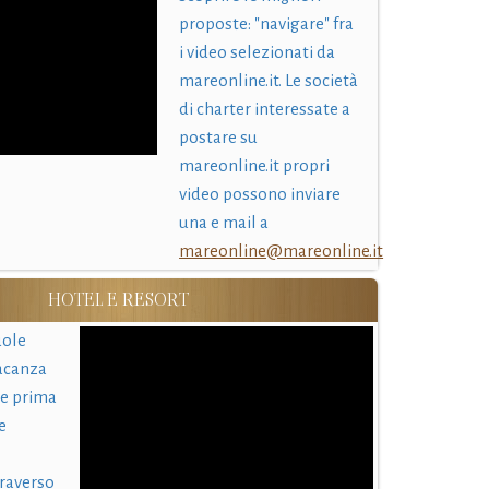
proposte: "navigare" fra
i video selezionati da
mareonline.it. Le società
di charter interessate a
postare su
mareonline.it propri
video possono inviare
una e mail a
mareonline@mareonline.it
HOTEL E RESORT
uole
acanza
 e prima
e
traverso