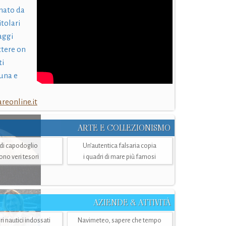
nato da
itolari
laggi
ttere on
ti
una e
eonline.it
ARTE E COLLEZIONISMO
i di capodoglio
Un’autentica falsaria copia
sono veri tesori
i quadri di mare più famosi
AZIENDE & ATTIVITÀ
ri nautici indossati
Navimeteo, sapere che tempo