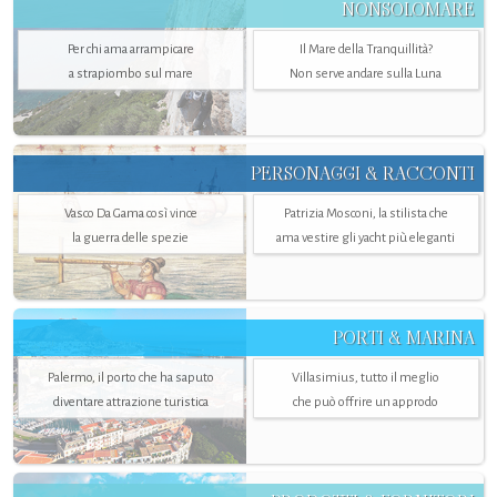
NONSOLOMARE
Per chi ama arrampicare
Il Mare della Tranquillità?
a strapiombo sul mare
Non serve andare sulla Luna
PERSONAGGI & RACCONTI
Vasco Da Gama così vince
Patrizia Mosconi, la stilista che
la guerra delle spezie
ama vestire gli yacht più eleganti
PORTI & MARINA
Palermo, il porto che ha saputo
Villasimius, tutto il meglio
diventare attrazione turistica
che può offrire un approdo