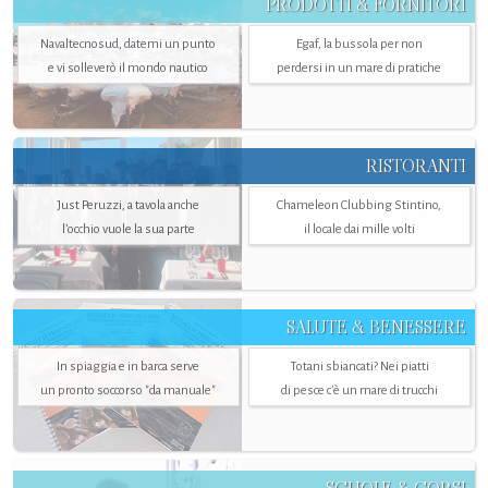
PRODOTTI & FORNITORI
Navaltecnosud, datemi un punto
Egaf, la bussola per non
e vi solleverò il mondo nautico
perdersi in un mare di pratiche
RISTORANTI
Just Peruzzi, a tavola anche
Chameleon Clubbing Stintino,
l’occhio vuole la sua parte
il locale dai mille volti
SALUTE & BENESSERE
In spiaggia e in barca serve
Totani sbiancati? Nei piatti
un pronto soccorso "da manuale"
di pesce c'è un mare di trucchi