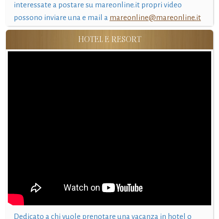
interessate a postare su mareonline.it propri video
possono inviare una e mail a
mareonline@mareonline.it
HOTEL E RESORT
Dedicato a chi vuole prenotare una vacanza in hotel o