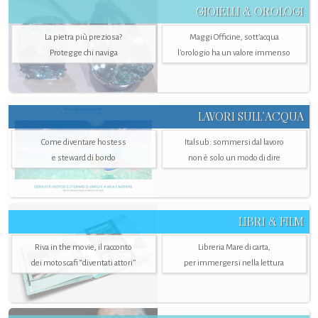
GIOIELLI & OROLOGI
La pietra più preziosa?
Maggi Officine, sott’acqua
Protegge chi naviga
l'orologio ha un valore immenso
LAVORI SULL’ACQUA
Come diventare hostess
Italsub: sommersi dal lavoro
e steward di bordo
non è solo un modo di dire
LIBRI & FILM
Riva in the movie, il racconto
Libreria Mare di carta,
dei motoscafi “diventati attori”
per immergersi nella lettura