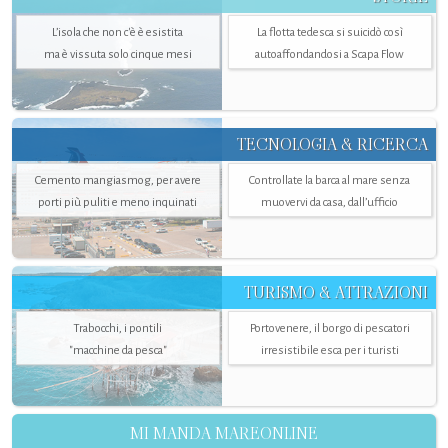
L’isola che non c'è è esistita
La flotta tedesca si suicidò così
ma è vissuta solo cinque mesi
autoaffondandosi a Scapa Flow
TECNOLOGIA & RICERCA
Cemento mangiasmog, per avere
Controllate la barca al mare senza
porti più puliti e meno inquinati
muovervi da casa, dall’ufficio
TURISMO & ATTRAZIONI
Trabocchi, i pontili
Portovenere, il borgo di pescatori
"macchine da pesca"
irresistibile esca per i turisti
MI MANDA MAREONLINE