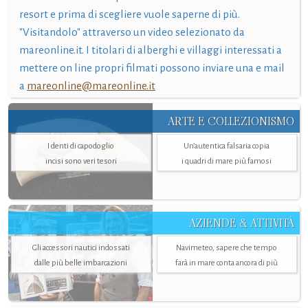
resort e prima di scegliere vuole saperne di più.
"Visitandolo" attraverso un video selezionato da
mareonline.it. I titolari di alberghi e villaggi interessati a
mettere on line propri filmati possono inviare una e mail
a
mareonline@mareonline.it
ARTE E COLLEZIONISMO
I denti di capodoglio
Un’autentica falsaria copia
incisi sono veri tesori
i quadri di mare più famosi
AZIENDE & ATTIVITÀ
Gli accessori nautici indossati
Navimeteo, sapere che tempo
dalle più belle imbarcazioni
farà in mare conta ancora di più