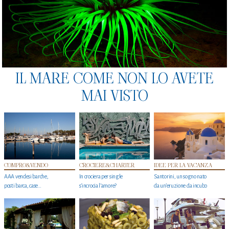
IL MARE COME NON LO AVETE
MAI VISTO
COMPRO&VENDO
CROCIERE&CHARTER
IDEE PER LA VACANZA
AAA vendesi barche,
In crociera per single
Santorini, un sogno nato
posti barca, case…
s'incrocia l’amore?
da un’eruzione da incubo