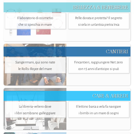
BELLEZZA & BENESSERE
Il laboratorio di cosmetici
Pelle dorata e protetta? Il segreto
che si specchia in mare
si cela in un’antica pietra Inca
CANTIERI
Sangermani, qui sono nate
Fincantieri, raggiungere Net zero
le Rolls-Royce del mare
con 15 anni d'anticipo si può
CASE & ARREDI
La libreria-veliero dove
Il lettino barca a vela fa navigare
i libri sembrano galleggiare
i bimbi in un mare di sogni