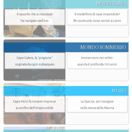
MODELLISMO
Il vascello che ai mondiali
Il modellino di nave irripetibile?
ha navigato nell’oro
Per costruirlo sono serviti 47 anni
MONDO SOMMERSO
Capo Galera, la "prigione"
Immersioni nei relitti:
sognata da ogni subacqueo
questa è profonda 150 anni
MUSEI
Capo Horn fa rivivere imprese
La Spezia. per navigare
ai confini dell’impossibile
nella storia della Marina