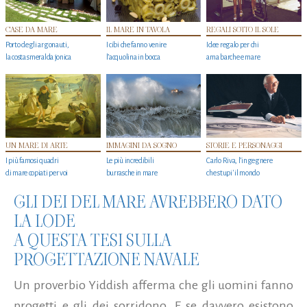
CASE DA MARE
IL MARE IN TAVOLA
REGALI SOTTO IL SOLE
Porto degli argonauti,
I cibi che fanno venire
Idee regalo per chi
la costa smeralda jonica
l’acquolina in bocca
ama barche e mare
UN MARE DI ARTE
IMMAGINI DA SOGNO
STORIE E PERSONAGGI
I più famosi quadri
Le più incredibili
Carlo Riva, l’ingegnere
di mare copiati per voi
burrasche in mare
che stupi' il mondo
GLI DEI DEL MARE AVREBBERO DATO
LA LODE
A QUESTA TESI SULLA
PROGETTAZIONE NAVALE
Un proverbio Yiddish afferma che gli uomini fanno
progetti e gli dei sorridono. E se davvero esistono