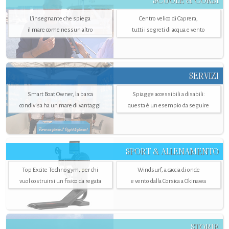
SCUOLE & CORSI
L'insegnante che spiega
Centro velico di Caprera,
il mare come nessun altro
tutti i segreti di acqua e vento
SERVIZI
Smart Boat Owner, la barca
Spiagge accessibili a disabili:
condivisa ha un mare di vantaggi
questa è un esempio da seguire
SPORT & ALLENAMENTO
Top Excite Technogym, per chi
Windsurf, a caccia di onde
vuol costruirsi un fisico da regata
e vento dalla Corsica a Okinawa
STORIE