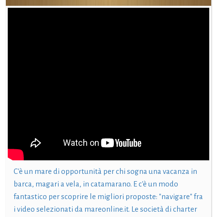
C'è un mare di opportunità per chi sogna una vacanza in
barca, magari a vela, in catamarano. E c'è un modo
fantastico per scoprire le migliori proposte: "navigare" fra
i video selezionati da mareonline.it. Le società di charter