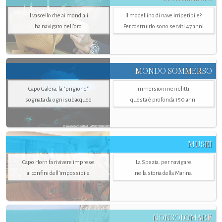
Il vascello che ai mondiali
Il modellino di nave irripetibile?
ha navigato nell’oro
Per costruirlo sono serviti 47 anni
MONDO SOMMERSO
Capo Galera, la "prigione"
Immersioni nei relitti:
sognata da ogni subacqueo
questa è profonda 150 anni
MUSEI
Capo Horn fa rivivere imprese
La Spezia. per navigare
ai confini dell’impossibile
nella storia della Marina
NONSOLOMARE