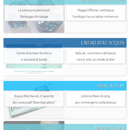
La pietra più preziosa?
Maggi Officine, sott’acqua
Protegge chi naviga
l'orologio ha un valore immenso
LAVORI SULL’ACQUA
Come diventare hostess
Italsub: sommersi dal lavoro
e steward di bordo
non è solo un modo di dire
LIBRI & FILM
Riva in the movie, il racconto
Libreria Mare di carta,
dei motoscafi “diventati attori”
per immergersi nella lettura
MODELLISMO