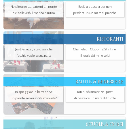
Navaltecnosud, datemi un punto
Egaf, la bussola per non
e vi solleverò il mondo nautico
perdersi in un mare di pratiche
RISTORANTI
Just Peruzzi, a tavola anche
Chameleon Clubbing Stintino,
l’occhio vuole la sua parte
il locale dai mille volti
SALUTE & BENESSERE
In spiaggia e in barca serve
Totani sbiancati? Nei piatti
un pronto soccorso "da manuale"
di pesce c'è un mare di trucchi
SCUOLE & CORSI