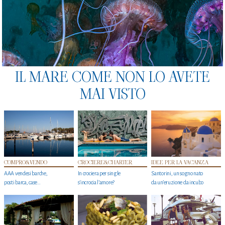
IL MARE COME NON LO AVETE
MAI VISTO
COMPRO&VENDO
CROCIERE&CHARTER
IDEE PER LA VACANZA
AAA vendesi barche,
In crociera per single
Santorini, un sogno nato
posti barca, case…
s'incrocia l’amore?
da un’eruzione da incubo