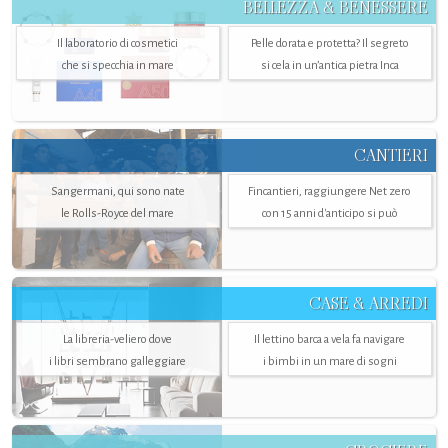
BELLEZZA & BENESSERE
Il laboratorio di cosmetici
Pelle dorata e protetta? Il segreto
che si specchia in mare
si cela in un’antica pietra Inca
CANTIERI
Sangermani, qui sono nate
Fincantieri, raggiungere Net zero
le Rolls-Royce del mare
con 15 anni d'anticipo si può
CASE & ARREDI
La libreria-veliero dove
Il lettino barca a vela fa navigare
i libri sembrano galleggiare
i bimbi in un mare di sogni