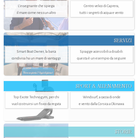
L'insegnante che spiega
Centro velico di Caprera,
il mare come nessun altro
tutti i segreti di acqua e vento
SERVIZI
Smart Boat Owner, la barca
Spiagge accessibili a disabili:
condivisa ha un mare di vantaggi
questa è un esempio da seguire
SPORT & ALLENAMENTO
Top Excite Technogym, per chi
Windsurf, a caccia di onde
vuol costruirsi un fisico da regata
e vento dalla Corsica a Okinawa
STORIE