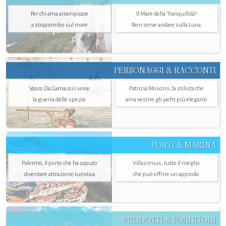
Per chi ama arrampicare
Il Mare della Tranquillità?
a strapiombo sul mare
Non serve andare sulla Luna
PERSONAGGI & RACCONTI
Vasco Da Gama così vince
Patrizia Mosconi, la stilista che
la guerra delle spezie
ama vestire gli yacht più eleganti
PORTI & MARINA
Palermo, il porto che ha saputo
Villasimius, tutto il meglio
diventare attrazione turistica
che può offrire un approdo
PRODOTTI & FORNITORI