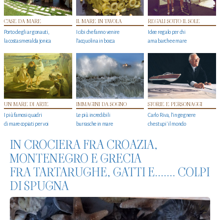
CASE DA MARE
IL MARE IN TAVOLA
REGALI SOTTO IL SOLE
Porto degli argonauti,
I cibi che fanno venire
Idee regalo per chi
la costa smeralda jonica
l’acquolina in bocca
ama barche e mare
UN MARE DI ARTE
IMMAGINI DA SOGNO
STORIE E PERSONAGGI
I più famosi quadri
Le più incredibili
Carlo Riva, l’ingegnere
di mare copiati per voi
burrasche in mare
che stupi' il mondo
IN CROCIERA FRA CROAZIA,
MONTENEGRO E GRECIA
FRA TARTARUGHE, GATTI E....... COLPI
DI SPUGNA