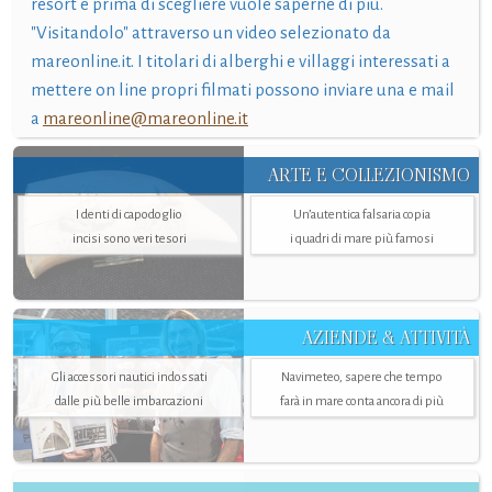
resort e prima di scegliere vuole saperne di più.
"Visitandolo" attraverso un video selezionato da
mareonline.it. I titolari di alberghi e villaggi interessati a
mettere on line propri filmati possono inviare una e mail
a
mareonline@mareonline.it
ARTE E COLLEZIONISMO
I denti di capodoglio
Un’autentica falsaria copia
incisi sono veri tesori
i quadri di mare più famosi
AZIENDE & ATTIVITÀ
Gli accessori nautici indossati
Navimeteo, sapere che tempo
dalle più belle imbarcazioni
farà in mare conta ancora di più