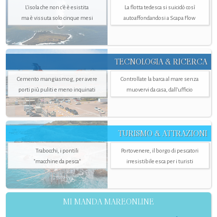
L’isola che non c'è è esistita
La flotta tedesca si suicidò così
ma è vissuta solo cinque mesi
autoaffondandosi a Scapa Flow
TECNOLOGIA & RICERCA
Cemento mangiasmog, per avere
Controllate la barca al mare senza
porti più puliti e meno inquinati
muovervi da casa, dall’ufficio
TURISMO & ATTRAZIONI
Trabocchi, i pontili
Portovenere, il borgo di pescatori
"macchine da pesca"
irresistibile esca per i turisti
MI MANDA MAREONLINE