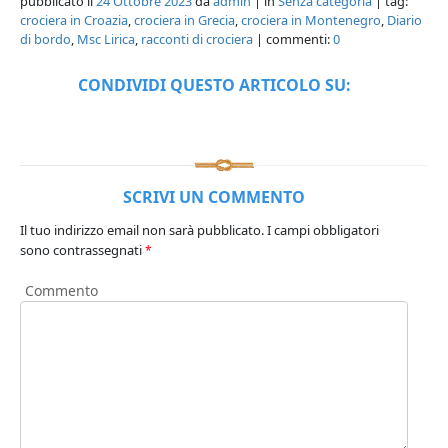
pubblicato il
24 Ottobre 2023
da
admin
| in
Senza categoria
| tag:
crociera in Croazia
,
crociera in Grecia
,
crociera in Montenegro
,
Diario
di bordo
,
Msc Lirica
,
racconti di crociera
| commenti:
0
CONDIVIDI QUESTO ARTICOLO SU:
SCRIVI UN COMMENTO
Il tuo indirizzo email non sarà pubblicato.
I campi obbligatori
sono contrassegnati
*
Commento