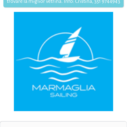
trovare la miglior vetrina. Info: Cristina, 351 9744943