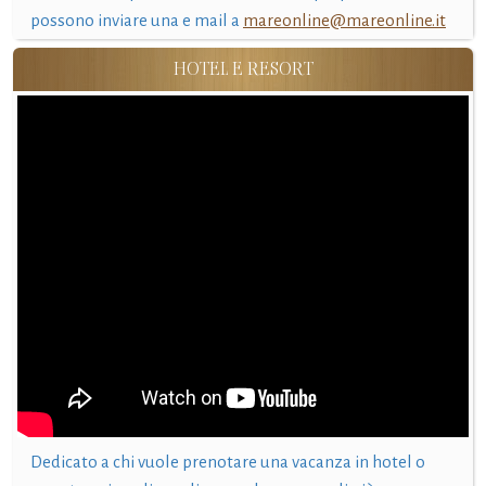
possono inviare una e mail a
mareonline@mareonline.it
HOTEL E RESORT
Dedicato a chi vuole prenotare una vacanza in hotel o