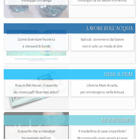
Protegge chi naviga
l'orologio ha un valore immenso
LAVORI SULL’ACQUA
Come diventare hostess
Italsub: sommersi dal lavoro
e steward di bordo
non è solo un modo di dire
LIBRI & FILM
Riva in the movie, il racconto
Libreria Mare di carta,
dei motoscafi “diventati attori”
per immergersi nella lettura
MODELLISMO
Il vascello che ai mondiali
Il modellino di nave irripetibile?
ha navigato nell’oro
Per costruirlo sono serviti 47 anni