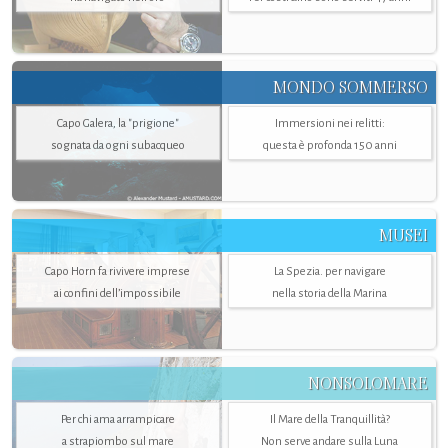
MONDO SOMMERSO
Capo Galera, la "prigione"
Immersioni nei relitti:
sognata da ogni subacqueo
questa è profonda 150 anni
MUSEI
Capo Horn fa rivivere imprese
La Spezia. per navigare
ai confini dell’impossibile
nella storia della Marina
NONSOLOMARE
Per chi ama arrampicare
Il Mare della Tranquillità?
a strapiombo sul mare
Non serve andare sulla Luna