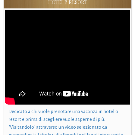
HOTEL E RESORT
Dedicato a chi vuole prenotare una vacanza in hotel o
resort e prima di scegliere vuole saperne di più.
"Visitandolo" attraverso un video selezionato da
mareonline.it. I titolari di alberghi e villaggi interessati a