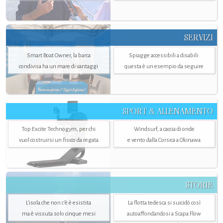
SERVIZI
Smart Boat Owner, la barca
Spiagge accessibili a disabili:
condivisa ha un mare di vantaggi
questa è un esempio da seguire
SPORT & ALLENAMENTO
Top Excite Technogym, per chi
Windsurf, a caccia di onde
vuol costruirsi un fisico da regata
e vento dalla Corsica a Okinawa
STORIE
L’isola che non c'è è esistita
La flotta tedesca si suicidò così
ma è vissuta solo cinque mesi
autoaffondandosi a Scapa Flow