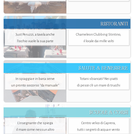
RISTORANTI
Just Peruzzi, a tavola anche
Chameleon Clubbing Stintino,
l’occhio vuole la sua parte
il locale dai mille volti
SALUTE & BENESSERE
In spiaggia e in barca serve
Totani sbiancati? Nei piatti
un pronto soccorso "da manuale"
di pesce c'è un mare di trucchi
SCUOLE & CORSI
L'insegnante che spiega
Centro velico di Caprera,
il mare come nessun altro
tutti i segreti di acqua e vento