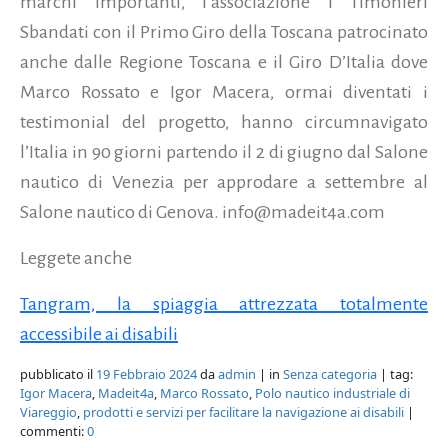
marchi importanti, l’associazione I Timonieri
Sbandati con il Primo Giro della Toscana patrocinato
anche dalle Regione Toscana e il Giro D’Italia dove
Marco Rossato e Igor Macera, ormai diventati i
testimonial del progetto, hanno circumnavigato
l’Italia in 90 giorni partendo il 2 di giugno dal Salone
nautico di Venezia per approdare a settembre al
Salone nautico di Genova. info@madeit4a.com
Leggete anche
Tangram, la spiaggia attrezzata totalmente
accessibile ai disabili
pubblicato il
19 Febbraio 2024
da
admin
| in
Senza categoria
| tag:
Igor Macera
,
Madeit4a
,
Marco Rossato
,
Polo nautico industriale di
Viareggio
,
prodotti e servizi per facilitare la navigazione ai disabili
|
commenti:
0