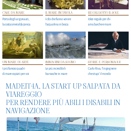
CASE DA MARE
IL MARE IN TAVOLA
REGALI SOTTO IL SOLE
Porto degli argonauti,
I cibi che fanno venire
Idee regalo per chi
la costa smeralda jonica
l’acquolina in bocca
ama barche e mare
UN MARE DI ARTE
IMMAGINI DA SOGNO
STORIE E PERSONAGGI
I più famosi quadri
Le più incredibili
Carlo Riva, l’ingegnere
di mare copiati per voi
burrasche in mare
che stupi' il mondo
MADEIT4A, LA START UP SALPATA DA
VIAREGGIO
PER RENDERE PIÙ ABILI I DISABILI IN
NAVIGAZIONE