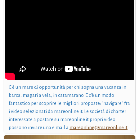
C'è un mare di opportunità per chi sogna una vacanza in
barca, magari a vela, in catamarano. E c'è un modo
fantastico per scoprire le migliori proposte: "navigare" fra
i video selezionati da mareonline.it. Le società di charter
interessate a postare su mareonline.it propri video
possono inviare una e mail a
mareonline@mareonline.it