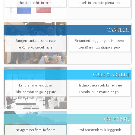
che si specchia in mare
si cela in un’antica pietra Inca
CANTIERI
Sangermani, qui sono nate
Fincantieri, raggiungere Net zero
le Rolls-Royce del mare
con 15 anni d'anticipo si può
CASE & ARREDI
La libreria-veliero dove
Il lettino barca a vela fa navigare
i libri sembrano galleggiare
i bimbi in un mare di sogni
CROCIERE
Navigare nei fiordi fa fiorire
Stad Amsterdam, la leggenda