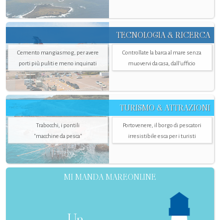
TECNOLOGIA & RICERCA
Cemento mangiasmog, per avere
Controllate la barca al mare senza
porti più puliti e meno inquinati
muovervi da casa, dall’ufficio
TURISMO & ATTRAZIONI
Trabocchi, i pontili
Portovenere, il borgo di pescatori
"macchine da pesca"
irresistibile esca per i turisti
MI MANDA MAREONLINE
Un