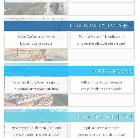
PERSONAGGI & RACCONTI
Vasco Da Gama così vince
Patrizia Mosconi, la stilista che
la guerra delle spezie
ama vestire gli yacht più eleganti
PORTI & MARINA
Palermo, il porto che ha saputo
Villasimius, tutto il meglio
diventare attrazione turistica
che può offrire un approdo
PRODOTTI & FORNITORI
Navaltecnosud, datemi un punto
Egaf, la bussola per non
e vi solleverò il mondo nautico
perdersi in un mare di pratiche