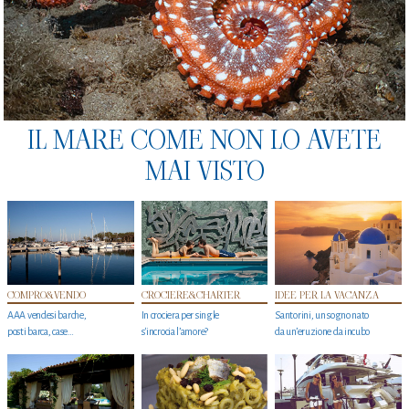
IL MARE COME NON LO AVETE
MAI VISTO
COMPRO&VENDO
CROCIERE&CHARTER
IDEE PER LA VACANZA
AAA vendesi barche,
In crociera per single
Santorini, un sogno nato
posti barca, case…
s'incrocia l’amore?
da un’eruzione da incubo