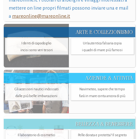
mettere on line propri filmati possono inviare una e mail
a
mareonline@mareonline.it
ARTE E COLLEZIONISMO
I denti di capodoglio
Un’autentica falsaria copia
incisi sono veri tesori
i quadri di mare più famosi
AZIENDE & ATTIVITÀ
Gli accessori nautici indossati
Navimeteo, sapere che tempo
dalle più belle imbarcazioni
farà in mare conta ancora di più
BELLEZZA & BENESSERE
Il laboratorio di cosmetici
Pelle dorata e protetta? Il segreto