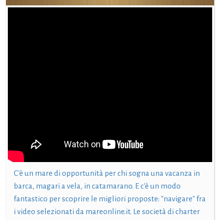
C'è un mare di opportunità per chi sogna una vacanza in
barca, magari a vela, in catamarano. E c'è un modo
fantastico per scoprire le migliori proposte: "navigare" fra
i video selezionati da mareonline.it. Le società di charter