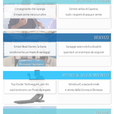
L'insegnante che spiega
Centro velico di Caprera,
il mare come nessun altro
tutti i segreti di acqua e vento
SERVIZI
Smart Boat Owner, la barca
Spiagge accessibili a disabili:
condivisa ha un mare di vantaggi
questa è un esempio da seguire
SPORT & ALLENAMENTO
Top Excite Technogym, per chi
Windsurf, a caccia di onde
vuol costruirsi un fisico da regata
e vento dalla Corsica a Okinawa
STORIE