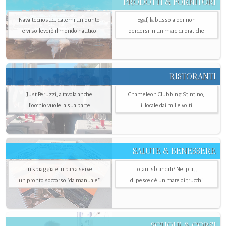
PRODOTTI & FORNITORI
Navaltecnosud, datemi un punto
Egaf, la bussola per non
e vi solleverò il mondo nautico
perdersi in un mare di pratiche
RISTORANTI
Just Peruzzi, a tavola anche
Chameleon Clubbing Stintino,
l’occhio vuole la sua parte
il locale dai mille volti
SALUTE & BENESSERE
In spiaggia e in barca serve
Totani sbiancati? Nei piatti
un pronto soccorso "da manuale"
di pesce c'è un mare di trucchi
SCUOLE & CORSI