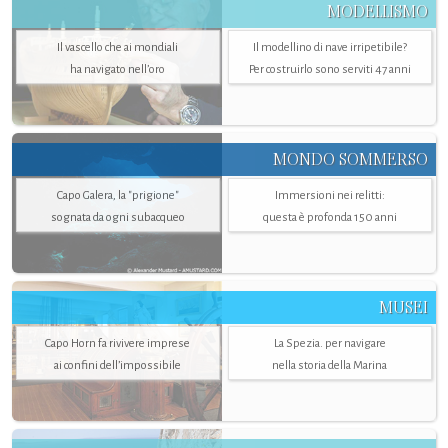
MODELLISMO
Il vascello che ai mondiali
Il modellino di nave irripetibile?
ha navigato nell’oro
Per costruirlo sono serviti 47 anni
MONDO SOMMERSO
Capo Galera, la "prigione"
Immersioni nei relitti:
sognata da ogni subacqueo
questa è profonda 150 anni
MUSEI
Capo Horn fa rivivere imprese
La Spezia. per navigare
ai confini dell’impossibile
nella storia della Marina