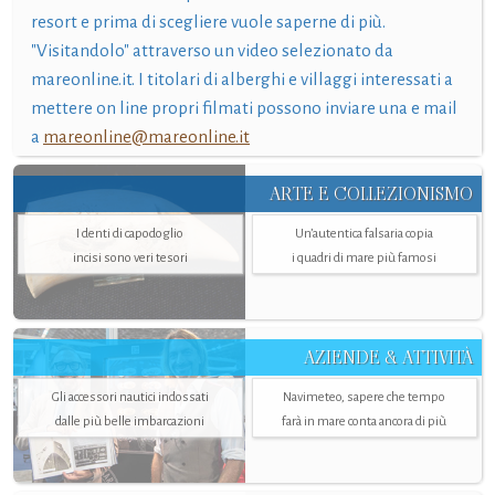
resort e prima di scegliere vuole saperne di più.
"Visitandolo" attraverso un video selezionato da
mareonline.it. I titolari di alberghi e villaggi interessati a
mettere on line propri filmati possono inviare una e mail
a
mareonline@mareonline.it
ARTE E COLLEZIONISMO
I denti di capodoglio
Un’autentica falsaria copia
incisi sono veri tesori
i quadri di mare più famosi
AZIENDE & ATTIVITÀ
Gli accessori nautici indossati
Navimeteo, sapere che tempo
dalle più belle imbarcazioni
farà in mare conta ancora di più