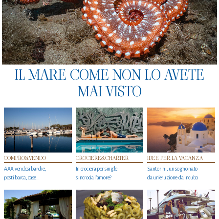
IL MARE COME NON LO AVETE
MAI VISTO
COMPRO&VENDO
CROCIERE&CHARTER
IDEE PER LA VACANZA
AAA vendesi barche,
In crociera per single
Santorini, un sogno nato
posti barca, case…
s'incrocia l’amore?
da un’eruzione da incubo