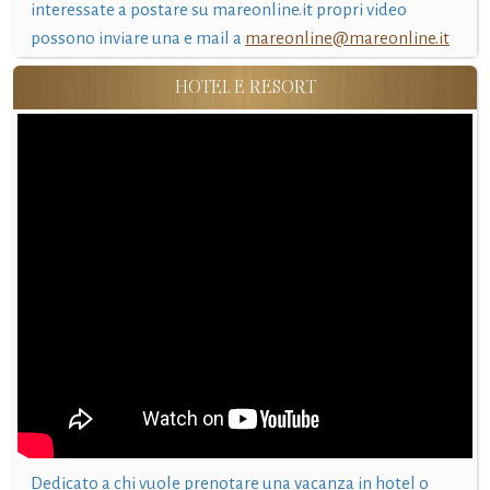
interessate a postare su mareonline.it propri video
possono inviare una e mail a
mareonline@mareonline.it
HOTEL E RESORT
Dedicato a chi vuole prenotare una vacanza in hotel o