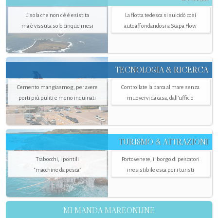
L’isola che non c'è è esistita
La flotta tedesca si suicidò così
ma è vissuta solo cinque mesi
autoaffondandosi a Scapa Flow
TECNOLOGIA & RICERCA
Cemento mangiasmog, per avere
Controllate la barca al mare senza
porti più puliti e meno inquinati
muovervi da casa, dall’ufficio
TURISMO & ATTRAZIONI
Trabocchi, i pontili
Portovenere, il borgo di pescatori
"macchine da pesca"
irresistibile esca per i turisti
MI MANDA MAREONLINE