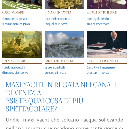
CASE DA MARE
IL MARE IN TAVOLA
REGALI SOTTO IL SOLE
Porto degli argonauti,
I cibi che fanno venire
Idee regalo per chi
la costa smeralda jonica
l’acquolina in bocca
ama barche e mare
UN MARE DI ARTE
IMMAGINI DA SOGNO
STORIE E PERSONAGGI
I più famosi quadri
Le più incredibili
Carlo Riva, l’ingegnere
di mare copiati per voi
burrasche in mare
che stupi' il mondo
MAXI YACHT IN REGATA NEI CANALI
DI VENEZIA.
ESISTE QUALCOSA DI PIÙ
SPETTACOLARE?
Undici maxi yacht che solcano l'acqua sollevando
nell'aria spruzzi che ricadono come tante gocce di