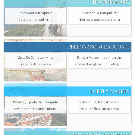
NONSOLOMARE
Per chi ama arrampicare
Il Mare della Tranquillità?
a strapiombo sul mare
Non serve andare sulla Luna
PERSONAGGI & RACCONTI
Vasco Da Gama così vince
Patrizia Mosconi, la stilista che
la guerra delle spezie
ama vestire gli yacht più eleganti
PORTI & MARINA
Palermo, il porto che ha saputo
Villasimius, tutto il meglio
diventare attrazione turistica
che può offrire un approdo