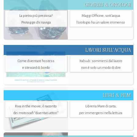
GIOIELLI & OROLOGI
La pietra più preziosa?
Maggi Officine, sott’acqua
Protegge chi naviga
l'orologio ha un valore immenso
LAVORI SULL’ACQUA
Come diventare hostess
Italsub: sommersi dal lavoro
e steward di bordo
non è solo un modo di dire
LIBRI & FILM
Riva in the movie, il racconto
Libreria Mare di carta,
dei motoscafi “diventati attori”
per immergersi nella lettura