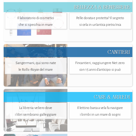
BELLEZZA & BENESSERE
Il laboratorio di cosmetici
Pelle dorata e protetta? Il segreto
che si specchia in mare
si cela in un’antica pietra Inca
CANTIERI
Sangermani, qui sono nate
Fincantieri, raggiungere Net zero
le Rolls-Royce del mare
con 15 anni d'anticipo si può
CASE & ARREDI
La libreria-veliero dove
Il lettino barca a vela fa navigare
i libri sembrano galleggiare
i bimbi in un mare di sogni