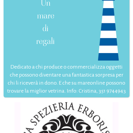
Un
mare
di
regali
Dedicato a chi produce o commercializza oggetti
che possono diventare una fantastica sorpresa per
chi li riceverà in dono. E che su mareonline possono
trovare la miglior vetrina. Info: Cristina, 351 9744943