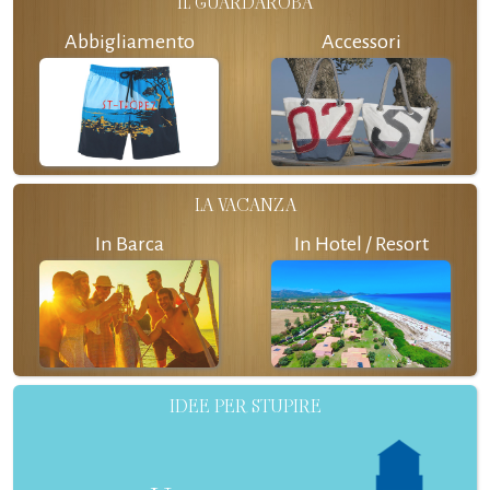
IL GUARDAROBA
Abbigliamento
Accessori
LA VACANZA
In Barca
In Hotel / Resort
IDEE PER STUPIRE