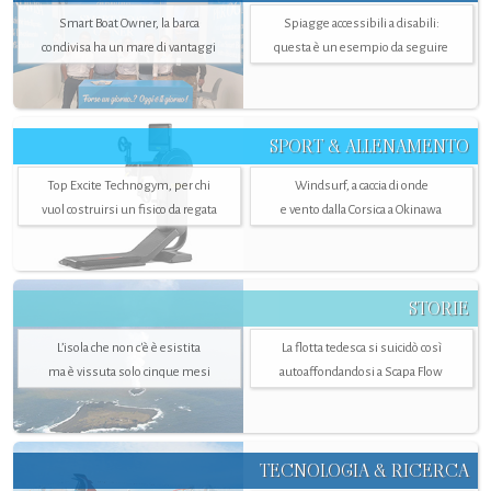
Smart Boat Owner, la barca
Spiagge accessibili a disabili:
condivisa ha un mare di vantaggi
questa è un esempio da seguire
SPORT & ALLENAMENTO
Top Excite Technogym, per chi
Windsurf, a caccia di onde
vuol costruirsi un fisico da regata
e vento dalla Corsica a Okinawa
STORIE
L’isola che non c'è è esistita
La flotta tedesca si suicidò così
ma è vissuta solo cinque mesi
autoaffondandosi a Scapa Flow
TECNOLOGIA & RICERCA