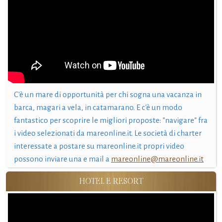
C'è un mare di opportunità per chi sogna una vacanza in
barca, magari a vela, in catamarano. E c'è un modo
fantastico per scoprire le migliori proposte: "navigare" fra
i video selezionati da mareonline.it. Le società di charter
interessate a postare su mareonline.it propri video
possono inviare una e mail a
mareonline@mareonline.it
HOTEL E RESORT