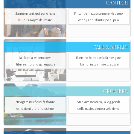
CANTIERI
Sangermani, qui sono nate
Fincantieri, raggiungere Net zero
le Rolls-Royce del mare
con 15 anni d'anticipo si può
CASE & ARREDI
La libreria-veliero dove
Il lettino barca a vela fa navigare
i libri sembrano galleggiare
i bimbi in un mare di sogni
CROCIERE
Navigare nei fiordi fa fiorire
Stad Amsterdam, la leggenda
emozioni profondissime
della navigazione a vela rivive