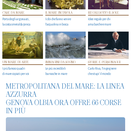
CASE DA MARE
IL MARE IN TAVOLA
REGALI SOTTO IL SOLE
Porto degli argonauti,
I cibi che fanno venire
Idee regalo per chi
la costa smeralda jonica
l’acquolina in bocca
ama barche e mare
UN MARE DI ARTE
IMMAGINI DA SOGNO
STORIE E PERSONAGGI
I più famosi quadri
Le più incredibili
Carlo Riva, l’ingegnere
di mare copiati per voi
burrasche in mare
che stupi' il mondo
METROPOLITANA DEL MARE: LA LINEA
AZZURRA
GENOVA OLBIA ORA OFFRE 66 CORSE
IN PIÙ