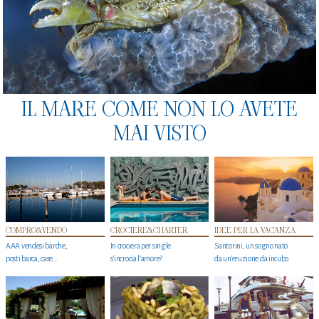
IL MARE COME NON LO AVETE
MAI VISTO
COMPRO&VENDO
CROCIERE&CHARTER
IDEE PER LA VACANZA
AAA vendesi barche,
In crociera per single
Santorini, un sogno nato
posti barca, case…
s'incrocia l’amore?
da un’eruzione da incubo