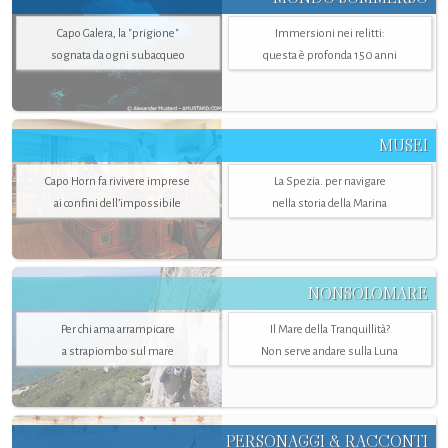
Capo Galera, la "prigione"
Immersioni nei relitti:
sognata da ogni subacqueo
questa è profonda 150 anni
MUSEI
Capo Horn fa rivivere imprese
La Spezia. per navigare
ai confini dell’impossibile
nella storia della Marina
NONSOLOMARE
Per chi ama arrampicare
Il Mare della Tranquillità?
a strapiombo sul mare
Non serve andare sulla Luna
PERSONAGGI & RACCONTI