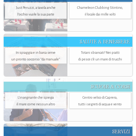
Just Peruzzi, a tavola anche
Chameleon Clubbing Stintino,
l’occhio vuole la sua parte
il locale dai mille volti
SALUTE & BENESSERE
In spiaggia e in barca serve
Totani sbiancati? Nei piatti
un pronto soccorso "da manuale"
di pesce c'è un mare di trucchi
SCUOLE & CORSI
L'insegnante che spiega
Centro velico di Caprera,
il mare come nessun altro
tutti i segreti di acqua e vento
SERVIZI