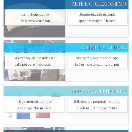
ARTE E COLLEZIONISMO
I denti di capodoglio
Un’autentica falsaria copia
incisi sono veri tesori
i quadri di mare più famosi
AZIENDE & ATTIVITÀ
Gli accessori nautici indossati
Navimeteo, sapere che tempo
dalle più belle imbarcazioni
farà in mare conta ancora di più
BELLEZZA & BENESSERE
Il laboratorio di cosmetici
Pelle dorata e protetta? Il segreto
che si specchia in mare
si cela in un’antica pietra Inca