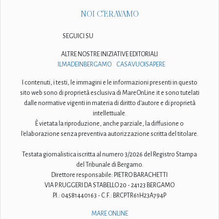
NOI C'ERAVAMO
SEGUICI SU
ALTRE NOSTRE INIZIATIVE EDITORIALI
ILMADEINBERGAMO
CASAVUOISAPERE
I contenuti, i testi, le immagini e le informazioni presenti in questo
sito web sono di proprietà esclusiva di MareOnLine.it e sono tutelati
dalle normative vigenti in materia di diritto d'autore e di proprietà
intellettuale.
È vietata la riproduzione, anche parziale, la diffusione o
l'elaborazione senza preventiva autorizzazione scritta del titolare.
Testata giornalistica iscritta al numero 3/2026 del Registro Stampa
del Tribunale di Bergamo.
Direttore responsabile: PIETRO BARACHETTI
VIA P. RUGGERI DA STABELLO 20 - 24123 BERGAMO
P.I.: 04581440163 - C.F.: BRCPTR61H23A794P
MARE ONLINE