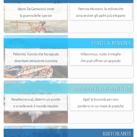
Vasco Da Gama così vince
Patrizia Mosconi, la stilista che
la guerra delle spezie
ama vestire gli yacht più eleganti
PORTI & MARINA
Palermo, il porto che ha saputo
Villasimius, tutto il meglio
diventare attrazione turistica
che può offrire un approdo
PRODOTTI & FORNITORI
Navaltecnosud, datemi un punto
Egaf, la bussola per non
e vi solleverò il mondo nautico
perdersi in un mare di pratiche
RISTORANTI