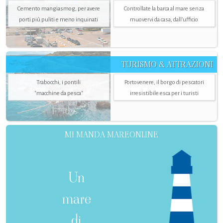
Cemento mangiasmog, per avere
Controllate la barca al mare senza
porti più puliti e meno inquinati
muovervi da casa, dall’ufficio
TURISMO & ATTRAZIONI
Trabocchi, i pontili
Portovenere, il borgo di pescatori
"macchine da pesca"
irresistibile esca per i turisti
MI MANDA MAREONLINE
Un
mare
di