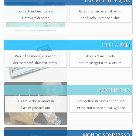
LAVORI SULL’ACQUA
Come diventare hostess
Italsub: sommersi dal lavoro
e steward di bordo
non è solo un modo di dire
LIBRI & FILM
Riva in the movie, il racconto
Libreria Mare di carta,
dei motoscafi “diventati attori”
per immergersi nella lettura
MODELLISMO
Il vascello che ai mondiali
Il modellino di nave irripetibile?
ha navigato nell’oro
Per costruirlo sono serviti 47 anni
MONDO SOMMERSO