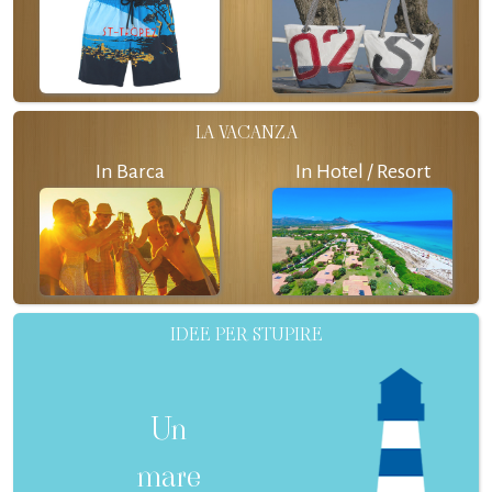
LA VACANZA
In Barca
In Hotel / Resort
IDEE PER STUPIRE
Un
mare