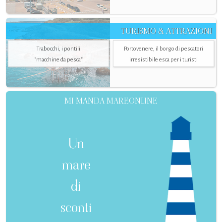
TURISMO & ATTRAZIONI
Trabocchi, i pontili
Portovenere, il borgo di pescatori
"macchine da pesca"
irresistibile esca per i turisti
MI MANDA MAREONLINE
Un
mare
di
sconti