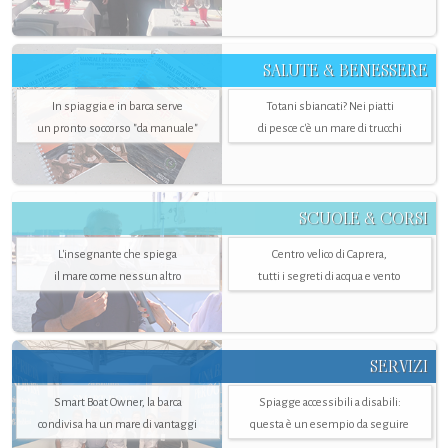
SALUTE & BENESSERE
In spiaggia e in barca serve
Totani sbiancati? Nei piatti
un pronto soccorso "da manuale"
di pesce c'è un mare di trucchi
SCUOLE & CORSI
L'insegnante che spiega
Centro velico di Caprera,
il mare come nessun altro
tutti i segreti di acqua e vento
SERVIZI
Smart Boat Owner, la barca
Spiagge accessibili a disabili:
condivisa ha un mare di vantaggi
questa è un esempio da seguire