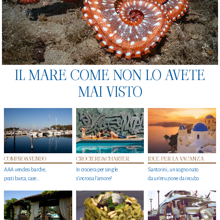
IL MARE COME NON LO AVETE
MAI VISTO
COMPRO&VENDO
CROCIERE&CHARTER
IDEE PER LA VACANZA
AAA vendesi barche,
In crociera per single
Santorini, un sogno nato
posti barca, case…
s'incrocia l’amore?
da un’eruzione da incubo