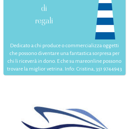
di
regali
Dedicato a chi produce o commercializza oggetti
che possono diventare una fantastica sorpresa per
chi li riceverà in dono. E che su mareonline possono
trovare la miglior vetrina. Info: Cristina, 351 9744943