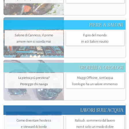
FIERE & SALONI
Salone di Canness, il primo
Il giro del mondo
amore non si scorda mai
in 40 Saloni nautici
GIOIELLI & OROLOGI
La pietra più preziosa?
Maggi Officine, sott’acqua
Protegge chi naviga
l'orologio ha un valore immenso
LAVORI SULL’ACQUA
Come diventare hostess
Italsub: sommersi dal lavoro
e steward di bordo
non è solo un modo di dire