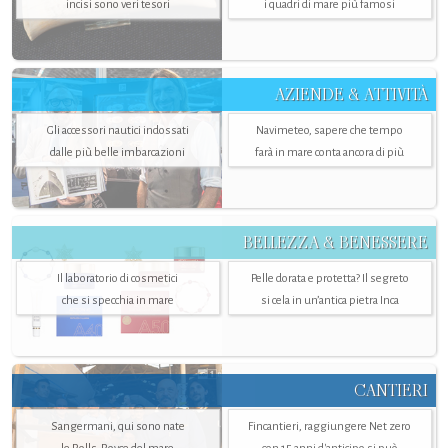
incisi sono veri tesori
i quadri di mare più famosi
AZIENDE & ATTIVITÀ
Gli accessori nautici indossati
Navimeteo, sapere che tempo
dalle più belle imbarcazioni
farà in mare conta ancora di più
BELLEZZA & BENESSERE
Il laboratorio di cosmetici
Pelle dorata e protetta? Il segreto
che si specchia in mare
si cela in un’antica pietra Inca
CANTIERI
Sangermani, qui sono nate
Fincantieri, raggiungere Net zero