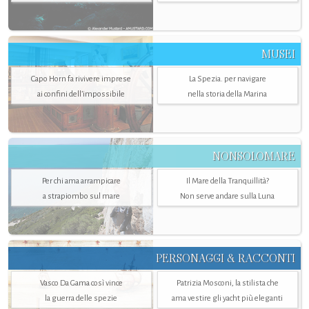
MUSEI
Capo Horn fa rivivere imprese
La Spezia. per navigare
ai confini dell’impossibile
nella storia della Marina
NONSOLOMARE
Per chi ama arrampicare
Il Mare della Tranquillità?
a strapiombo sul mare
Non serve andare sulla Luna
PERSONAGGI & RACCONTI
Vasco Da Gama così vince
Patrizia Mosconi, la stilista che
la guerra delle spezie
ama vestire gli yacht più eleganti