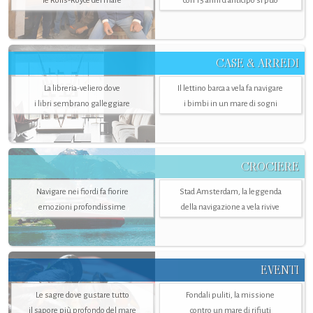
le Rolls-Royce del mare
con 15 anni d'anticipo si può
CASE & ARREDI
La libreria-veliero dove
Il lettino barca a vela fa navigare
i libri sembrano galleggiare
i bimbi in un mare di sogni
CROCIERE
Navigare nei fiordi fa fiorire
Stad Amsterdam, la leggenda
emozioni profondissime
della navigazione a vela rivive
EVENTI
Le sagre dove gustare tutto
Fondali puliti, la missione
il sapore più profondo del mare
contro un mare di rifiuti