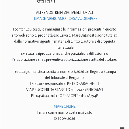
SEGUICI SU
ALTRE NOSTRE INIZIATIVE EDITORIALI
ILMADEINBERGAMO
CASAVUOISAPERE
I contenuti, i testi, le immagini e le informazioni presenti in questo
sito web sono di proprietà esclusiva di MareOnLine.it e sono tutelati
dalle normative vigenti in materia di diritto d'autore e di proprietà
intellettuale.
È vietata la riproduzione, anche parziale, la diffusione o
l'elaborazione senza preventiva autorizzazione scritta del titolare.
Testata giornalistica iscritta al numero 3/2026 del Registro Stampa
del Tribunale di Bergamo.
Direttore responsabile: PIETRO BARACHETTI
VIA P. RUGGERI DA STABELLO 20 - 24123 BERGAMO
P.I.: 04581440163 - C.F.: BRCPTR61H23A794P
MARE ONLINE
Il mare come non lo avete mai visto
© 2009-2026