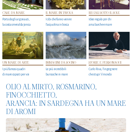
CASE DA MARE
IL MARE IN TAVOLA
REGALI SOTTO IL SOLE
Porto degli argonauti,
I cibi che fanno venire
Idee regalo per chi
la costa smeralda jonica
l’acquolina in bocca
ama barche e mare
UN MARE DI ARTE
IMMAGINI DA SOGNO
STORIE E PERSONAGGI
I più famosi quadri
Le più incredibili
Carlo Riva, l’ingegnere
di mare copiati per voi
burrasche in mare
che stupi' il mondo
OLIO AL MIRTO, ROSMARINO,
FINOCCHIETTO,
ARANCIA: IN SARDEGNA HA UN MARE
DI AROMI