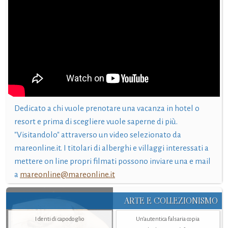
Dedicato a chi vuole prenotare una vacanza in hotel o
resort e prima di scegliere vuole saperne di più.
"Visitandolo" attraverso un video selezionato da
mareonline.it. I titolari di alberghi e villaggi interessati a
mettere on line propri filmati possono inviare una e mail
a
mareonline@mareonline.it
ARTE E COLLEZIONISMO
I denti di capodoglio
Un’autentica falsaria copia