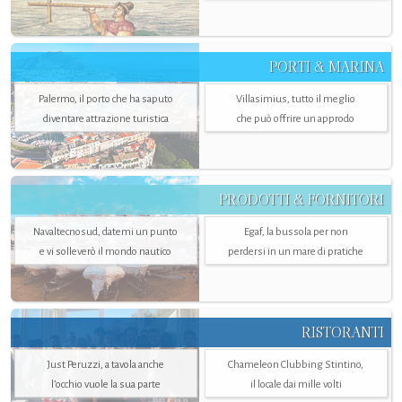
PORTI & MARINA
Palermo, il porto che ha saputo
Villasimius, tutto il meglio
diventare attrazione turistica
che può offrire un approdo
PRODOTTI & FORNITORI
Navaltecnosud, datemi un punto
Egaf, la bussola per non
e vi solleverò il mondo nautico
perdersi in un mare di pratiche
RISTORANTI
Just Peruzzi, a tavola anche
Chameleon Clubbing Stintino,
l’occhio vuole la sua parte
il locale dai mille volti