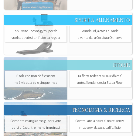
SPORT & ALLENAMENTO
Top Excite Technogym, per chi
Windsurf, a caccia di onde
vuol costruirsi un fisico da regata
e vento dalla Corsica a Okinawa
STORIE
L’isola che non c'è è esistita
La flotta tedesca si suicidò così
ma è vissuta solo cinque mesi
autoaffondandosi a Scapa Flow
TECNOLOGIA & RICERCA
Cemento mangiasmog, per avere
Controllate la barca al mare senza
porti più puliti e meno inquinati
muovervi da casa, dall’ufficio