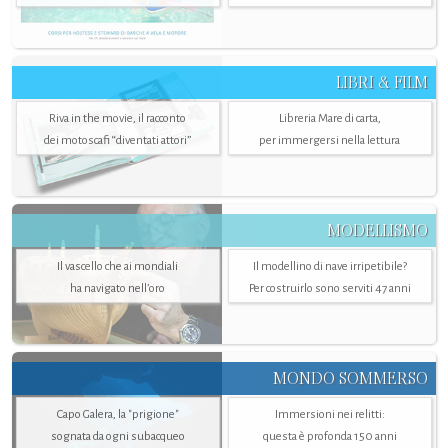
LIBRI & FILM
Riva in the movie, il racconto
Libreria Mare di carta,
dei motoscafi “diventati attori”
per immergersi nella lettura
MODELLISMO
Il vascello che ai mondiali
Il modellino di nave irripetibile?
ha navigato nell’oro
Per costruirlo sono serviti 47 anni
MONDO SOMMERSO
Capo Galera, la "prigione"
Immersioni nei relitti:
sognata da ogni subacqueo
questa è profonda 150 anni