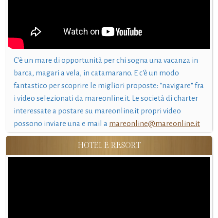
C'è un mare di opportunità per chi sogna una vacanza in
barca, magari a vela, in catamarano. E c'è un modo
fantastico per scoprire le migliori proposte: "navigare" fra
i video selezionati da mareonline.it. Le società di charter
interessate a postare su mareonline.it propri video
possono inviare una e mail a
mareonline@mareonline.it
HOTEL E RESORT