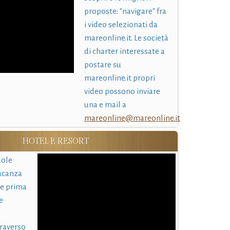
proposte: "navigare" fra
i video selezionati da
mareonline.it. Le società
di charter interessate a
postare su
mareonline.it propri
video possono inviare
una e mail a
mareonline@mareonline.it
HOTEL E RESORT
uole
acanza
 e prima
e
traverso