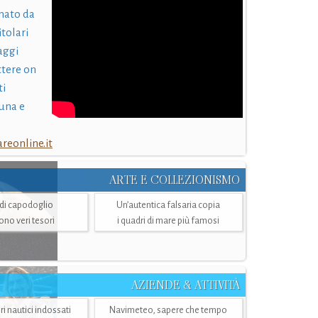
nato da
itolari
laggi
ttere on
ti
una e
eonline.it
ARTE E COLLEZIONISMO
i di capodoglio
Un’autentica falsaria copia
sono veri tesori
i quadri di mare più famosi
AZIENDE & ATTIVITÀ
ri nautici indossati
Navimeteo, sapere che tempo