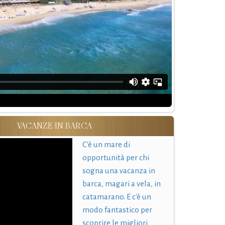
VACANZE IN BARCA
C'è un mare di
opportunità per chi
sogna una vacanza in
barca, magari a vela, in
catamarano. E c'è un
modo fantastico per
scoprire le migliori