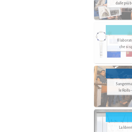
dalle più 
Il labora
che si 
Sangerman
le Rolls
La libre