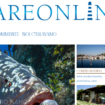
OMMENTI
NOI C'ERAVAMO
COMPRO&VENDO
AAA vendesi barche,
posti barca, case…