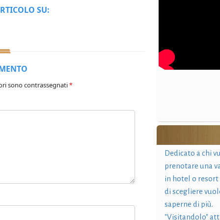
RTICOLO SU:
MMENTO
ori sono contrassegnati
*
Dedicato a chi v
prenotare una v
in hotel o resort
di scegliere vuol
saperne di più.
"Visitandolo" at