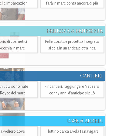
belle imbarcazioni
farà in mare conta ancora di più
BELLEZZA & BENESSERE
torio di cosmetici
Pelle dorata e protetta? Il segreto
specchia in mare
si cela in un’antica pietra Inca
CANTIERI
i, qui sono nate
Fincantieri, raggiungere Net zero
-Royce del mare
con 15 anni d'anticipo si può
CASE & ARREDI
ria-veliero dove
Il lettino barca a vela fa navigare