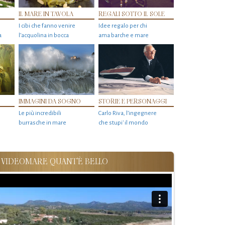
IL MARE IN TAVOLA
REGALI SOTTO IL SOLE
I cibi che fanno venire
Idee regalo per chi
a
l’acquolina in bocca
ama barche e mare
IMMAGINI DA SOGNO
STORIE E PERSONAGGI
Le più incredibili
Carlo Riva, l’ingegnere
burrasche in mare
che stupi' il mondo
VIDEOMARE QUANT'È BELLO