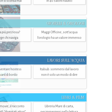
n si scorda mai
in 40 Saloni nautici
GIOIELLI & OROLOGI
ra più preziosa?
Maggi Officine, sott’acqua
ge chi naviga
l'orologio ha un valore immenso
LAVORI SULL’ACQUA
ventare hostess
Italsub: sommersi dal lavoro
ward di bordo
non è solo un modo di dire
LIBRI & FILM
 movie, il racconto
Libreria Mare di carta,
i “diventati attori”
per immergersi nella lettura