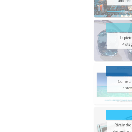
amore no
La piet
Proteg
Come di
e ste
Riva in the
dei motoscaf