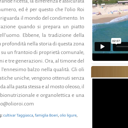
nde ricetta, la differenza è assicurata
numero, ed è per questo che l’olio Roi
o riguarda il mondo del condimento. In
erazione quando si prepara un piatto
ll’uomo. Ebbene, la tradizione della
in profondità nella storia di questa zona
 su un frantoio di proprietà comunale,
ni e tre generazioni. Ora, al timone del
o l’ennesimo balzo nella qualità. Gli oli
istiche uniche, vengono ottenuti senza
a alla pasta stessa e al mosto oleoso, il
 bionutrizionale e organolettica e una
olo@olioroi.com
g:
cultivar Taggiasca
,
famiglia Boeri
,
olio ligure
,