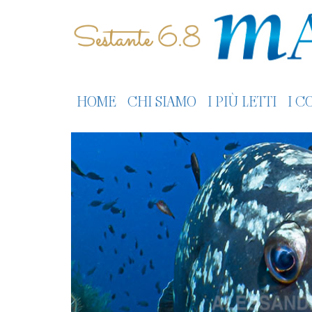
HOME
CHI SIAMO
I PIÙ LETTI
I C