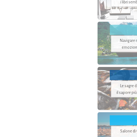
i libri se
Navigare ne
emozion
Le sagre 
il sapore pi
Salone di