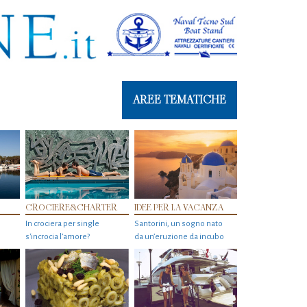
AREE TEMATICHE
CROCIERE&CHARTER
IDEE PER LA VACANZA
In crociera per single
Santorini, un sogno nato
s'incrocia l’amore?
da un’eruzione da incubo