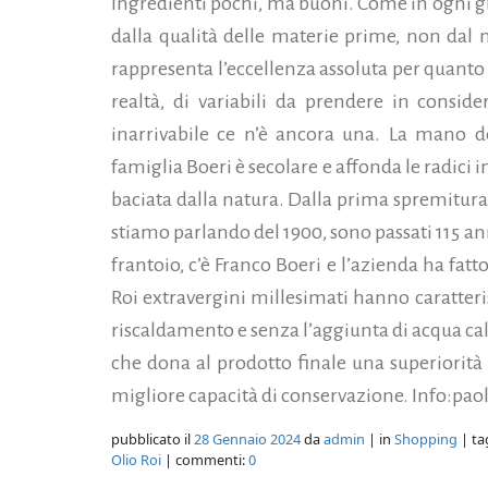
Ingredienti pochi, ma buoni. Come in ogni gra
dalla qualità delle materie prime, non dal 
rappresenta l’eccellenza assoluta per quant
realtà, di variabili da prendere in consid
inarrivabile
ce n’è ancora una. La mano de
famiglia Boeri è secolare e affonda le radici 
baciata dalla natura. Dalla prima spremitura
stiamo parlando del 1900, sono passati 115 an
frantoio, c’è Franco Boeri e l’azienda ha fatt
Roi extravergini millesimati hanno caratter
riscaldamento e senza l’aggiunta di acqua cald
che dona al prodotto finale una superiorità
migliore capacità di conservazione. Info:pa
pubblicato il
28 Gennaio 2024
da
admin
| in
Shopping
| ta
Olio Roi
| commenti:
0