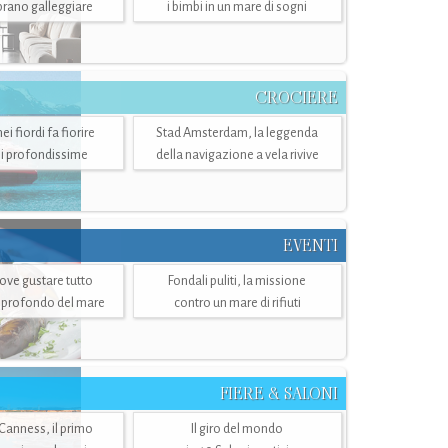
mbrano galleggiare
i bimbi in un mare di sogni
CROCIERE
i fiordi fa fiorire
Stad Amsterdam, la leggenda
i profondissime
della navigazione a vela rivive
EVENTI
dove gustare tutto
Fondali puliti, la missione
ù profondo del mare
contro un mare di rifiuti
FIERE & SALONI
 Canness, il primo
Il giro del mondo