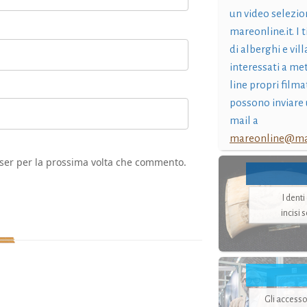
un video selezio
mareonline.it. I t
di alberghi e vil
interessati a me
line propri filma
possono inviare 
mail a
mareonline@mar
wser per la prossima volta che commento.
I dent
incisi 
Gli accesso