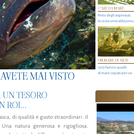
CASE DA MARE
Porto degli argonauti,
la costa smeralda jonic
UN MARE DI ARTE
I più famosi quadri
AVETE MAI VISTO
di mare copiati per voi
, UN TESORO
 ROI...
sca, di qualità e gusto straordinari. Il
. Una natura generosa e rigogliosa.