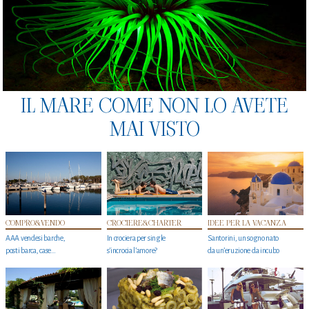
IL MARE COME NON LO AVETE
MAI VISTO
COMPRO&VENDO
CROCIERE&CHARTER
IDEE PER LA VACANZA
AAA vendesi barche,
In crociera per single
Santorini, un sogno nato
posti barca, case…
s'incrocia l’amore?
da un’eruzione da incubo