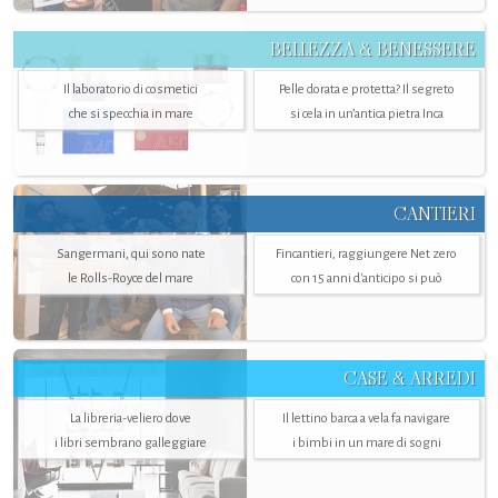
BELLEZZA & BENESSERE
Il laboratorio di cosmetici
Pelle dorata e protetta? Il segreto
che si specchia in mare
si cela in un’antica pietra Inca
CANTIERI
Sangermani, qui sono nate
Fincantieri, raggiungere Net zero
le Rolls-Royce del mare
con 15 anni d'anticipo si può
CASE & ARREDI
La libreria-veliero dove
Il lettino barca a vela fa navigare
i libri sembrano galleggiare
i bimbi in un mare di sogni