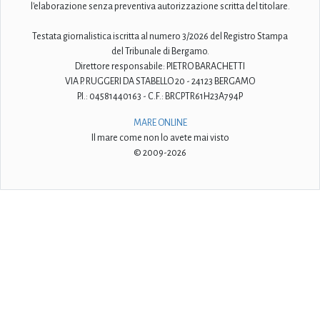
l'elaborazione senza preventiva autorizzazione scritta del titolare.
Testata giornalistica iscritta al numero 3/2026 del Registro Stampa
del Tribunale di Bergamo.
Direttore responsabile: PIETRO BARACHETTI
VIA P. RUGGERI DA STABELLO 20 - 24123 BERGAMO
P.I.: 04581440163 - C.F.: BRCPTR61H23A794P
MARE ONLINE
Il mare come non lo avete mai visto
© 2009-2026