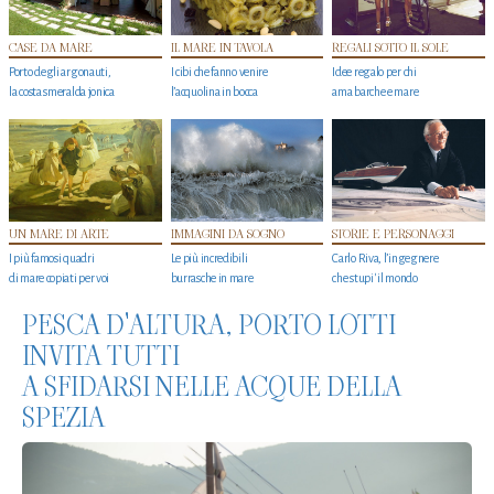
CASE DA MARE
IL MARE IN TAVOLA
REGALI SOTTO IL SOLE
Porto degli argonauti,
I cibi che fanno venire
Idee regalo per chi
la costa smeralda jonica
l’acquolina in bocca
ama barche e mare
UN MARE DI ARTE
IMMAGINI DA SOGNO
STORIE E PERSONAGGI
I più famosi quadri
Le più incredibili
Carlo Riva, l’ingegnere
di mare copiati per voi
burrasche in mare
che stupi' il mondo
PESCA D'ALTURA, PORTO LOTTI
INVITA TUTTI
A SFIDARSI NELLE ACQUE DELLA
SPEZIA