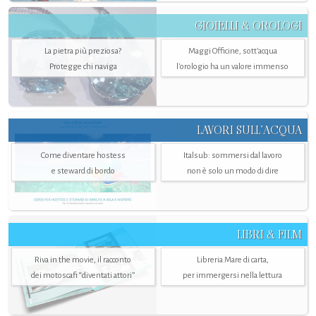
GIOIELLI & OROLOGI
La pietra più preziosa?
Maggi Officine, sott’acqua
Protegge chi naviga
l'orologio ha un valore immenso
LAVORI SULL’ACQUA
Come diventare hostess
Italsub: sommersi dal lavoro
e steward di bordo
non è solo un modo di dire
LIBRI & FILM
Riva in the movie, il racconto
Libreria Mare di carta,
dei motoscafi “diventati attori”
per immergersi nella lettura