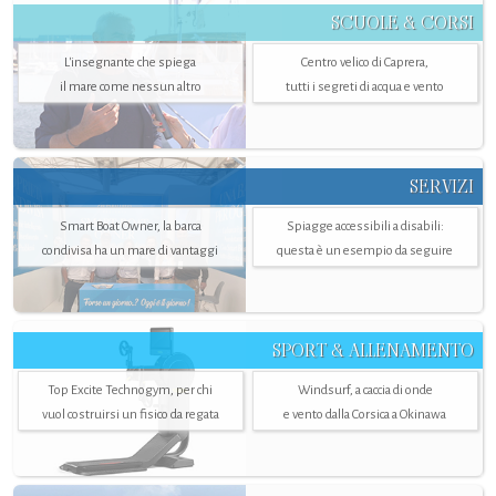
SCUOLE & CORSI
L'insegnante che spiega
Centro velico di Caprera,
il mare come nessun altro
tutti i segreti di acqua e vento
SERVIZI
Smart Boat Owner, la barca
Spiagge accessibili a disabili:
condivisa ha un mare di vantaggi
questa è un esempio da seguire
SPORT & ALLENAMENTO
Top Excite Technogym, per chi
Windsurf, a caccia di onde
vuol costruirsi un fisico da regata
e vento dalla Corsica a Okinawa