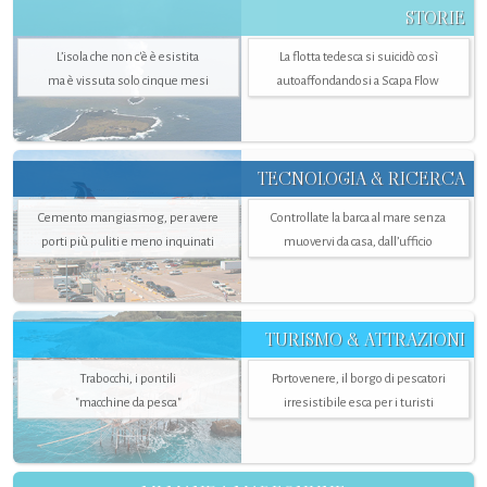
STORIE
L’isola che non c'è è esistita
La flotta tedesca si suicidò così
ma è vissuta solo cinque mesi
autoaffondandosi a Scapa Flow
TECNOLOGIA & RICERCA
Cemento mangiasmog, per avere
Controllate la barca al mare senza
porti più puliti e meno inquinati
muovervi da casa, dall’ufficio
TURISMO & ATTRAZIONI
Trabocchi, i pontili
Portovenere, il borgo di pescatori
"macchine da pesca"
irresistibile esca per i turisti