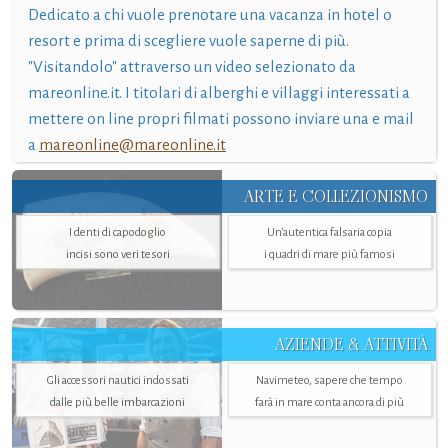
Dedicato a chi vuole prenotare una vacanza in hotel o
resort e prima di scegliere vuole saperne di più.
"Visitandolo" attraverso un video selezionato da
mareonline.it. I titolari di alberghi e villaggi interessati a
mettere on line propri filmati possono inviare una e mail
a
mareonline@mareonline.it
ARTE E COLLEZIONISMO
I denti di capodoglio
Un’autentica falsaria copia
incisi sono veri tesori
i quadri di mare più famosi
AZIENDE & ATTIVITÀ
Gli accessori nautici indossati
Navimeteo, sapere che tempo
dalle più belle imbarcazioni
farà in mare conta ancora di più