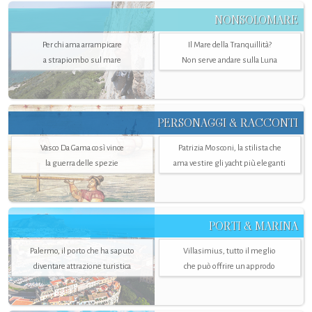
NONSOLOMARE
Per chi ama arrampicare
Il Mare della Tranquillità?
a strapiombo sul mare
Non serve andare sulla Luna
PERSONAGGI & RACCONTI
Vasco Da Gama così vince
Patrizia Mosconi, la stilista che
la guerra delle spezie
ama vestire gli yacht più eleganti
PORTI & MARINA
Palermo, il porto che ha saputo
Villasimius, tutto il meglio
diventare attrazione turistica
che può offrire un approdo