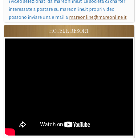
i video selezionati da mareonline.it. Le società di charter
interessate a postare su mareonline.it propri video
possono inviare una e mail a
mareonline@mareonline.it
HOTEL E RESORT