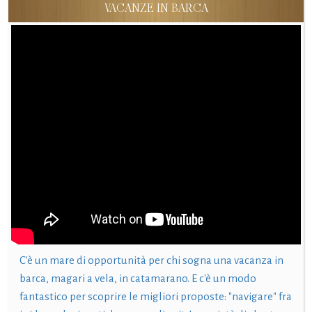
VACANZE IN BARCA
C'è un mare di opportunità per chi sogna una vacanza in
barca, magari a vela, in catamarano. E c'è un modo
fantastico per scoprire le migliori proposte: "navigare" fra