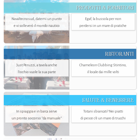
PRODOTTI & FORNITORI
Navaltecnosud, datemi un punto
Egaf, la bussola per non
e vi solleverò il mondo nautico
perdersi in un mare di pratiche
RISTORANTI
Just Peruzzi, a tavola anche
Chameleon Clubbing Stintino,
l’occhio vuole la sua parte
il locale dai mille volti
SALUTE & BENESSERE
In spiaggia e in barca serve
Totani sbiancati? Nei piatti
un pronto soccorso "da manuale"
di pesce c'è un mare di trucchi