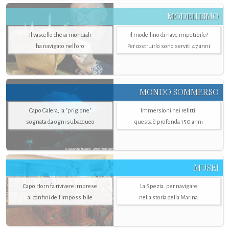
MODELLISMO
Il vascello che ai mondiali
Il modellino di nave irripetibile?
ha navigato nell’oro
Per costruirlo sono serviti 47 anni
MONDO SOMMERSO
Capo Galera, la "prigione"
Immersioni nei relitti:
sognata da ogni subacqueo
questa è profonda 150 anni
MUSEI
Capo Horn fa rivivere imprese
La Spezia. per navigare
ai confini dell’impossibile
nella storia della Marina