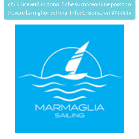
chi li riceverà in dono. E che su mareonline possono
trovare la miglior vetrina. Info: Cristina, 351 9744943