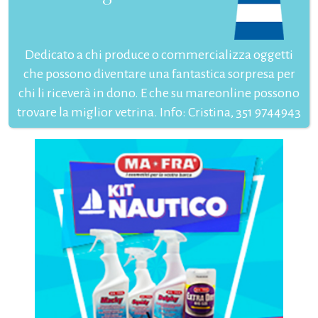
Dedicato a chi produce o commercializza oggetti
che possono diventare una fantastica sorpresa per
chi li riceverà in dono. E che su mareonline possono
trovare la miglior vetrina. Info: Cristina, 351 9744943