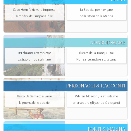
Capo Horn fa rivivere imprese
La Spezia. per navigare
ai confini dell’impossibile
nella storia della Marina
NONSOLOMARE
Per chi ama arrampicare
Il Mare della Tranquillità?
a strapiombo sul mare
Non serve andare sulla Luna
PERSONAGGI & RACCONTI
Vasco Da Gama così vince
Patrizia Mosconi, la stilista che
la guerra delle spezie
ama vestire gli yacht più eleganti
PORTI & MARINA