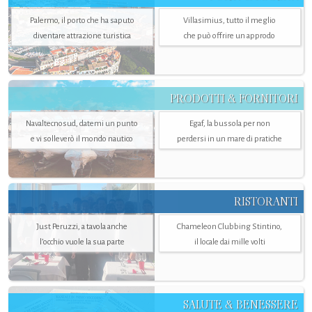
Palermo, il porto che ha saputo
Villasimius, tutto il meglio
diventare attrazione turistica
che può offrire un approdo
PRODOTTI & FORNITORI
Navaltecnosud, datemi un punto
Egaf, la bussola per non
e vi solleverò il mondo nautico
perdersi in un mare di pratiche
RISTORANTI
Just Peruzzi, a tavola anche
Chameleon Clubbing Stintino,
l’occhio vuole la sua parte
il locale dai mille volti
SALUTE & BENESSERE