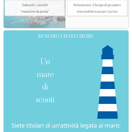
Trabocchi, i pontili
Portovenere, il borgo di pescatori
"macchine da pesca"
irresistibile esca per i turisti
MI MANDA MAREONLINE
Un
mare
di
sconti
Siete titolari di un'attività legata al mare: