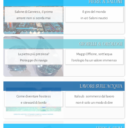
FIERE & SALONI
Salone di Canness, il primo
Il giro del mondo
amore non si scorda mai
in 40 Saloni nautici
GIOIELLI & OROLOGI
La pietra più preziosa?
Maggi Officine, sott’acqua
Protegge chi naviga
l'orologio ha un valore immenso
LAVORI SULL’ACQUA
Come diventare hostess
Italsub: sommersi dal lavoro
e steward di bordo
non è solo un modo di dire