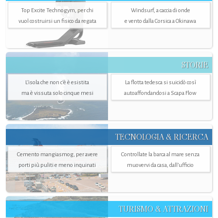
Top Excite Technogym, per chi
Windsurf, a caccia di onde
vuol costruirsi un fisico da regata
e vento dalla Corsica a Okinawa
STORIE
L’isola che non c'è è esistita
La flotta tedesca si suicidò così
ma è vissuta solo cinque mesi
autoaffondandosi a Scapa Flow
TECNOLOGIA & RICERCA
Cemento mangiasmog, per avere
Controllate la barca al mare senza
porti più puliti e meno inquinati
muovervi da casa, dall’ufficio
TURISMO & ATTRAZIONI