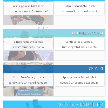
In spiaggia e in barca serve
Totani sbiancati? Nei piatti
un pronto soccorso "da manuale"
di pesce c'è un mare di trucchi
SCUOLE & CORSI
L'insegnante che spiega
Centro velico di Caprera,
il mare come nessun altro
tutti i segreti di acqua e vento
SERVIZI
Smart Boat Owner, la barca
Spiagge accessibili a disabili:
condivisa ha un mare di vantaggi
questa è un esempio da seguire
SPORT & ALLENAMENTO