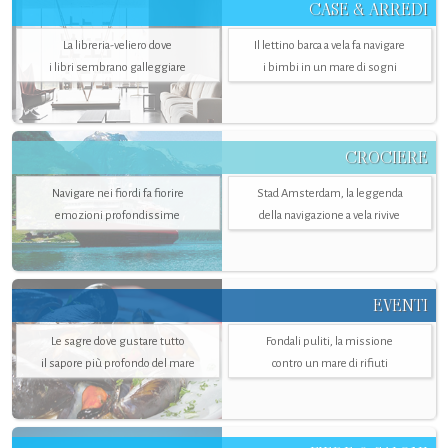
CASE & ARREDI
La libreria-veliero dove
Il lettino barca a vela fa navigare
i libri sembrano galleggiare
i bimbi in un mare di sogni
CROCIERE
Navigare nei fiordi fa fiorire
Stad Amsterdam, la leggenda
emozioni profondissime
della navigazione a vela rivive
EVENTI
Le sagre dove gustare tutto
Fondali puliti, la missione
il sapore più profondo del mare
contro un mare di rifiuti