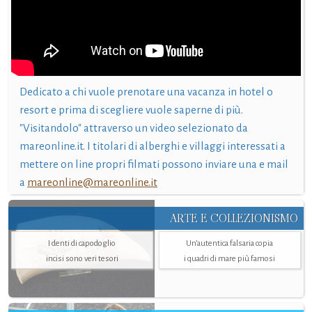
Dedicato a chi vuole prenotare una vacanza in hotel o
resort e prima di scegliere vuole saperne di più.
"Visitandolo" attraverso un video selezionato da
mareonline.it. I titolari di alberghi e villaggi interessati a
mettere on line propri filmati possono inviare una e mail
a
mareonline@mareonline.it
ARTE E COLLEZIONISMO
I denti di capodoglio
Un’autentica falsaria copia
incisi sono veri tesori
i quadri di mare più famosi