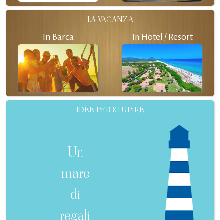
LA VACANZA
In Barca
In Hotel / Resort
IDEE PER STUPIRE
Un
mare
di
regali