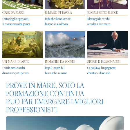
CASE DA MARE
IL MARE IN TAVOLA
REGALI SOTTO IL SOLE
Porto degli argonauti,
I cibi che fanno venire
Idee regalo per chi
la costa smeralda jonica
l’acquolina in bocca
ama barche e mare
UN MARE DI ARTE
IMMAGINI DA SOGNO
STORIE E PERSONAGGI
I più famosi quadri
Le più incredibili
Carlo Riva, l’ingegnere
di mare copiati per voi
burrasche in mare
che stupi' il mondo
PROVE IN MARE, SOLO LA
FORMAZIONE CONTINUA
PUÒ FAR EMERGERE I MIGLIORI
PROFESSIONISTI