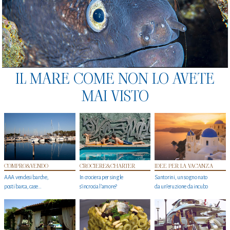
IL MARE COME NON LO AVETE
MAI VISTO
COMPRO&VENDO
CROCIERE&CHARTER
IDEE PER LA VACANZA
AAA vendesi barche,
In crociera per single
Santorini, un sogno nato
posti barca, case…
s'incrocia l’amore?
da un’eruzione da incubo