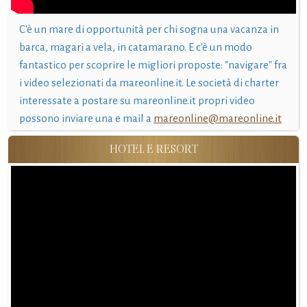
C'è un mare di opportunità per chi sogna una vacanza in
barca, magari a vela, in catamarano. E c'è un modo
fantastico per scoprire le migliori proposte: "navigare" fra
i video selezionati da mareonline.it. Le società di charter
interessate a postare su mareonline.it propri video
possono inviare una e mail a
mareonline@mareonline.it
HOTEL E RESORT