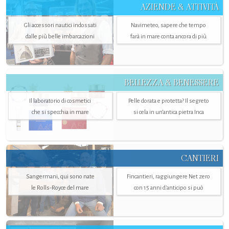
AZIENDE & ATTIVITÀ
Gli accessori nautici indossati
Navimeteo, sapere che tempo
dalle più belle imbarcazioni
farà in mare conta ancora di più
BELLEZZA & BENESSERE
Il laboratorio di cosmetici
Pelle dorata e protetta? Il segreto
che si specchia in mare
si cela in un’antica pietra Inca
CANTIERI
Sangermani, qui sono nate
Fincantieri, raggiungere Net zero
le Rolls-Royce del mare
con 15 anni d'anticipo si può