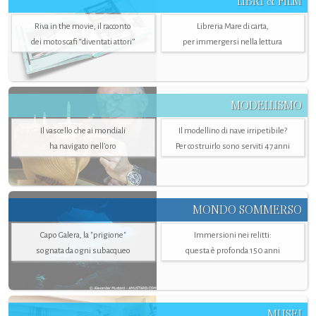
LIBRI & FILM
Riva in the movie, il racconto
Libreria Mare di carta,
dei motoscafi “diventati attori”
per immergersi nella lettura
MODELLISMO
Il vascello che ai mondiali
Il modellino di nave irripetibile?
ha navigato nell’oro
Per costruirlo sono serviti 47 anni
MONDO SOMMERSO
Capo Galera, la "prigione"
Immersioni nei relitti:
sognata da ogni subacqueo
questa è profonda 150 anni
MUSEI