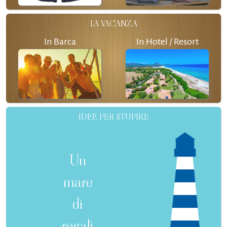
LA VACANZA
In Barca
In Hotel / Resort
IDEE PER STUPIRE
Un
mare
di
regali