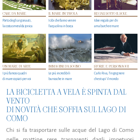
CASE DA MARE
IL MARE IN TAVOLA
REGALI SOTTO IL SOLE
Porto degli argonauti,
I cibi che fanno venire
Idee regalo per chi
la costa smeralda jonica
l’acquolina in bocca
ama barche e mare
UN MARE DI ARTE
IMMAGINI DA SOGNO
STORIE E PERSONAGGI
I più famosi quadri
Le più incredibili
Carlo Riva, l’ingegnere
di mare copiati per voi
burrasche in mare
che stupi' il mondo
LA BICICLETTA A VELA È SPINTA DAL
VENTO
DI NOVITÀ CHE SOFFIA SUL LAGO DI
COMO
Chi si fa trasportare sulle acque del Lago di Como
nelle mattine rese trasparenti dagli impetuosi