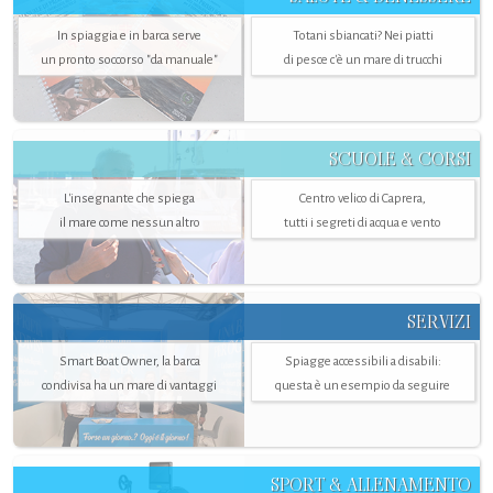
In spiaggia e in barca serve
Totani sbiancati? Nei piatti
un pronto soccorso "da manuale"
di pesce c'è un mare di trucchi
SCUOLE & CORSI
L'insegnante che spiega
Centro velico di Caprera,
il mare come nessun altro
tutti i segreti di acqua e vento
SERVIZI
Smart Boat Owner, la barca
Spiagge accessibili a disabili:
condivisa ha un mare di vantaggi
questa è un esempio da seguire
SPORT & ALLENAMENTO