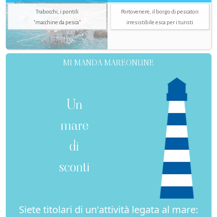
Trabocchi, i pontili
Portovenere, il borgo di pescatori
"macchine da pesca"
irresistibile esca per i turisti
MI MANDA MAREONLINE
Un
mare
di
sconti
Siete titolari di un'attività legata al mare: