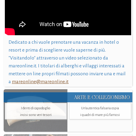
Dedicato a chi vuole prenotare una vacanza in hotel o
resort e prima di scegliere vuole saperne di più.
"Visitandolo" attraverso un video selezionato da
mareonline.it. I titolari di alberghi e villaggi interessati a
mettere on line propri filmati possono inviare una e mail
a
mareonline@mareonline.it
ARTE E COLLEZIONISMO
I denti di capodoglio
Un’autentica falsaria copia
incisi sono veri tesori
i quadri di mare più famosi