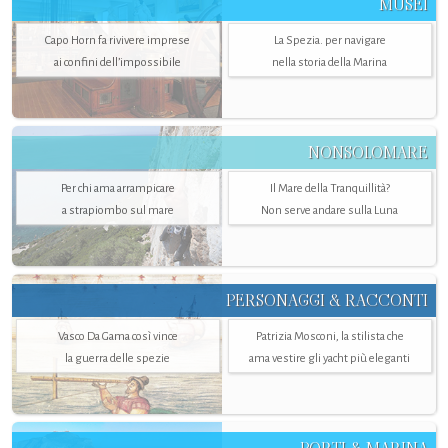
MUSEI
Capo Horn fa rivivere imprese
La Spezia. per navigare
ai confini dell’impossibile
nella storia della Marina
NONSOLOMARE
Per chi ama arrampicare
Il Mare della Tranquillità?
a strapiombo sul mare
Non serve andare sulla Luna
PERSONAGGI & RACCONTI
Vasco Da Gama così vince
Patrizia Mosconi, la stilista che
la guerra delle spezie
ama vestire gli yacht più eleganti