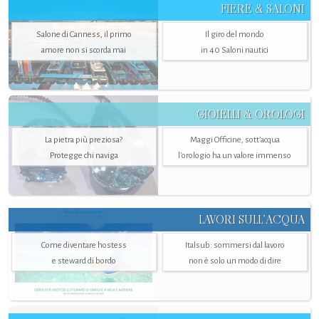
FIERE & SALONI
Salone di Canness, il primo
Il giro del mondo
amore non si scorda mai
in 40 Saloni nautici
GIOIELLI & OROLOGI
La pietra più preziosa?
Maggi Officine, sott’acqua
Protegge chi naviga
l'orologio ha un valore immenso
LAVORI SULL’ACQUA
Come diventare hostess
Italsub: sommersi dal lavoro
e steward di bordo
non è solo un modo di dire