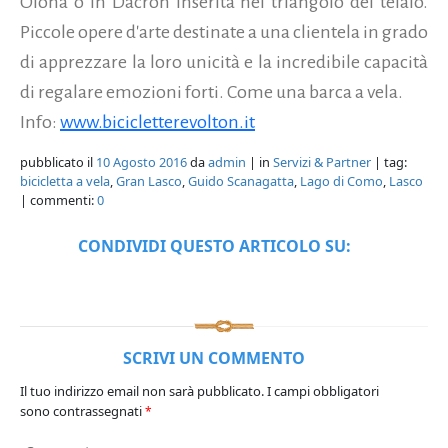
Olona o in Dacron inserita nel triangolo del telaio.
Piccole opere d'arte destinate a una clientela in grado
di apprezzare la loro unicità e la incredibile capacità
di regalare emozioni forti. Come una barca a vela.
Info:
www.bicicletterevolton.it
pubblicato il
10 Agosto 2016
da
admin
| in
Servizi & Partner
| tag:
bicicletta a vela
,
Gran Lasco
,
Guido Scanagatta
,
Lago di Como
,
Lasco
| commenti:
0
CONDIVIDI QUESTO ARTICOLO SU:
SCRIVI UN COMMENTO
Il tuo indirizzo email non sarà pubblicato.
I campi obbligatori
sono contrassegnati
*