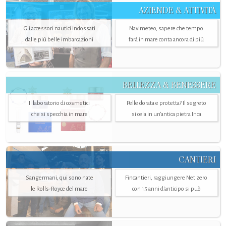
AZIENDE & ATTIVITÀ
Gli accessori nautici indossati
Navimeteo, sapere che tempo
dalle più belle imbarcazioni
farà in mare conta ancora di più
BELLEZZA & BENESSERE
Il laboratorio di cosmetici
Pelle dorata e protetta? Il segreto
che si specchia in mare
si cela in un’antica pietra Inca
CANTIERI
Sangermani, qui sono nate
Fincantieri, raggiungere Net zero
le Rolls-Royce del mare
con 15 anni d'anticipo si può