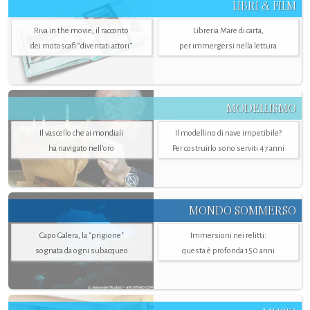
LIBRI & FILM
Riva in the movie, il racconto
Libreria Mare di carta,
dei motoscafi “diventati attori”
per immergersi nella lettura
MODELLISMO
Il vascello che ai mondiali
Il modellino di nave irripetibile?
ha navigato nell’oro
Per costruirlo sono serviti 47 anni
MONDO SOMMERSO
Capo Galera, la "prigione"
Immersioni nei relitti:
sognata da ogni subacqueo
questa è profonda 150 anni