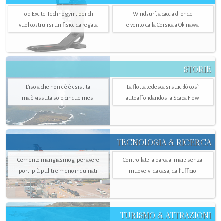
Top Excite Technogym, per chi
Windsurf, a caccia di onde
vuol costruirsi un fisico da regata
e vento dalla Corsica a Okinawa
STORIE
L’isola che non c'è è esistita
La flotta tedesca si suicidò così
ma è vissuta solo cinque mesi
autoaffondandosi a Scapa Flow
TECNOLOGIA & RICERCA
Cemento mangiasmog, per avere
Controllate la barca al mare senza
porti più puliti e meno inquinati
muovervi da casa, dall’ufficio
TURISMO & ATTRAZIONI