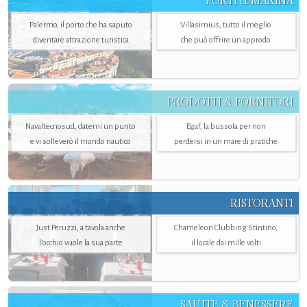
PORTI & MARINA
Palermo, il porto che ha saputo
Villasimius, tutto il meglio
diventare attrazione turistica
che può offrire un approdo
PRODOTTI & FORNITORI
Navaltecnosud, datemi un punto
Egaf, la bussola per non
e vi solleverò il mondo nautico
perdersi in un mare di pratiche
RISTORANTI
Just Peruzzi, a tavola anche
Chameleon Clubbing Stintino,
l’occhio vuole la sua parte
il locale dai mille volti
SALUTE & BENESSERE