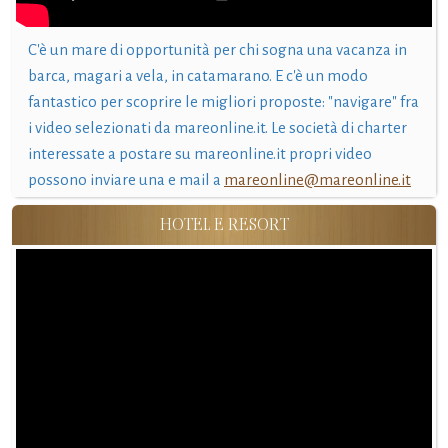
C'è un mare di opportunità per chi sogna una vacanza in
barca, magari a vela, in catamarano. E c'è un modo
fantastico per scoprire le migliori proposte: "navigare" fra
i video selezionati da mareonline.it. Le società di charter
interessate a postare su mareonline.it propri video
possono inviare una e mail a
mareonline@mareonline.it
HOTEL E RESORT