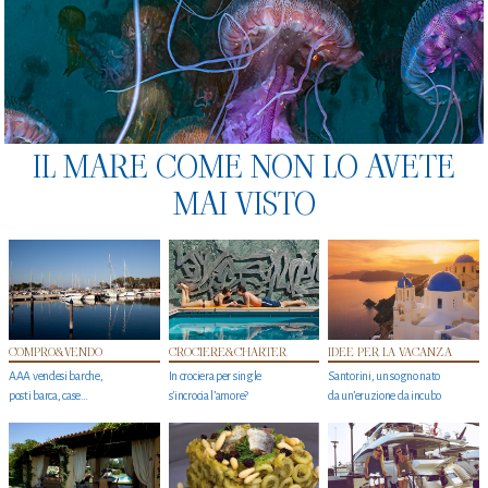
IL MARE COME NON LO AVETE
MAI VISTO
COMPRO&VENDO
CROCIERE&CHARTER
IDEE PER LA VACANZA
AAA vendesi barche,
In crociera per single
Santorini, un sogno nato
posti barca, case…
s'incrocia l’amore?
da un’eruzione da incubo