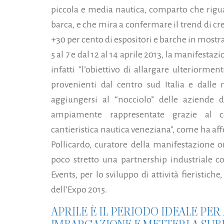
piccola e media nautica, comparto che rigua
barca, e che mira a confermare il trend di cr
+30 per cento di espositori e barche in mostra
5 al 7 e dal 12 al 14 aprile 2013, la manifestaz
infatti "l’obiettivo di allargare ulteriorme
provenienti dal centro sud Italia e dalle
aggiungersi al “nocciolo” delle aziende d
ampiamente rappresentate grazie al co
cantieristica nautica veneziana", come ha af
Pollicardo, curatore della manifestazione 
poco stretto una partnership industriale c
Events, per lo sviluppo di attività fieristic
dell’Expo 2015.
APRILE È IL PERIODO IDEALE PE