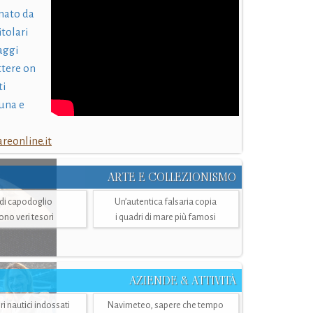
nato da
itolari
laggi
ttere on
ti
una e
eonline.it
ARTE E COLLEZIONISMO
i di capodoglio
Un’autentica falsaria copia
sono veri tesori
i quadri di mare più famosi
AZIENDE & ATTIVITÀ
ri nautici indossati
Navimeteo, sapere che tempo