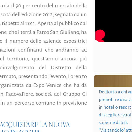
rda il 90 per cento del mercato della
escita dell’edizione 2012, segnata da un
 rispetto al 2011. Aperta al pubblico dal
ione, che i terrà a Parco San Giuliano, ha
nte il numero delle aziende espositrici
 nazioni confinanti che andranno ad
el territorio, quest’anno ancora più
involgimento del Distretto della
fermato, presentando l'evento, Lorenzo
organizzata da Expo Venice
che ha da
Dedicato a chi v
on PadovaFiere, società del Gruppo Gl
prenotare una v
he, in un percorso comune in previsione
in hotel o resort
di scegliere vuol
R ACQUISTARE LA NUOVA
saperne di più.
"Visitandolo" at