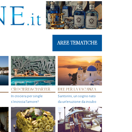
AREE TEMATICHE
CROCIERE&CHARTER
IDEE PER LA VACANZA
In crociera per single
Santorini, un sogno nato
s'incrocia l’amore?
da un’eruzione da incubo