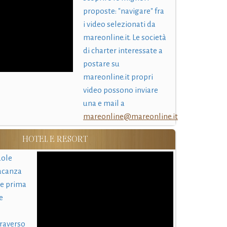
proposte: "navigare" fra
i video selezionati da
mareonline.it. Le società
di charter interessate a
postare su
mareonline.it propri
video possono inviare
una e mail a
mareonline@mareonline.it
HOTEL E RESORT
uole
acanza
 e prima
e
traverso