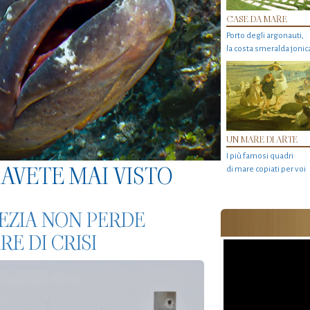
CASE DA MARE
Porto degli argonauti,
la costa smeralda jonic
UN MARE DI ARTE
I più famosi quadri
AVETE MAI VISTO
di mare copiati per voi
NEZIA NON PERDE
E DI CRISI