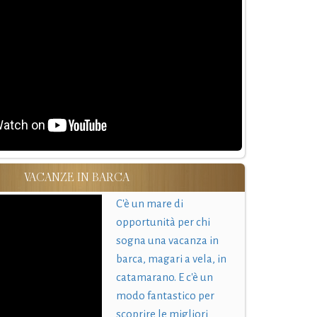
VACANZE IN BARCA
C'è un mare di
opportunità per chi
sogna una vacanza in
barca, magari a vela, in
catamarano. E c'è un
modo fantastico per
scoprire le migliori