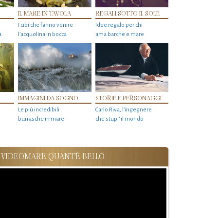
IL MARE IN TAVOLA
REGALI SOTTO IL SOLE
I cibi che fanno venire
Idee regalo per chi
a
l’acquolina in bocca
ama barche e mare
IMMAGINI DA SOGNO
STORIE E PERSONAGGI
Le più incredibili
Carlo Riva, l’ingegnere
burrasche in mare
che stupi' il mondo
VIDEOMARE QUANT'È BELLO