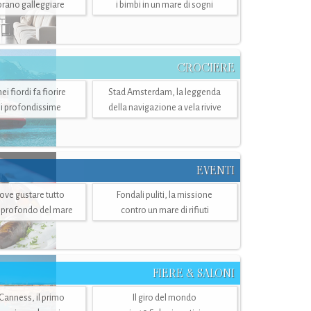
mbrano galleggiare
i bimbi in un mare di sogni
CROCIERE
i fiordi fa fiorire
Stad Amsterdam, la leggenda
i profondissime
della navigazione a vela rivive
EVENTI
dove gustare tutto
Fondali puliti, la missione
ù profondo del mare
contro un mare di rifiuti
FIERE & SALONI
 Canness, il primo
Il giro del mondo