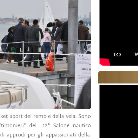
arket, sport del remo e della vela. Sono
i "timonieri" del 12° Salone nautico
li approdi per gli appassionati della