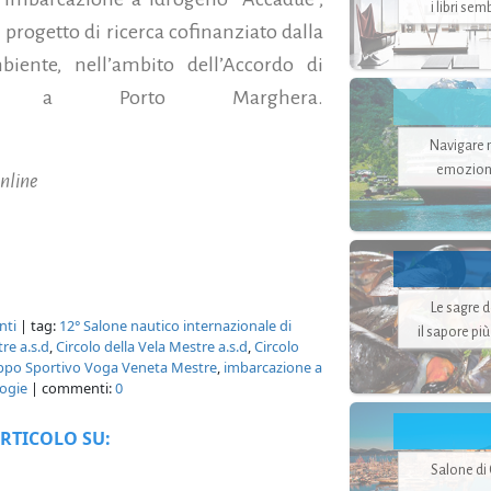
i libri se
 progetto di ricerca cofinanziato dalla
iente, nell’ambito dell’Accordo di
no a Porto Marghera.
Navigare ne
emozion
nline
Le sagre 
nti
| tag:
12° Salone nautico internazionale di
il sapore pi
re a.s.d
,
Circolo della Vela Mestre a.s.d
,
Circolo
ppo Sportivo Voga Veneta Mestre
,
imbarcazione a
ogie
| commenti:
0
RTICOLO SU:
Salone di