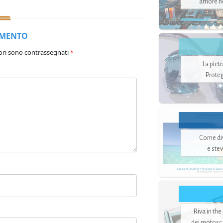
amore no
MMENTO
ori sono contrassegnati
*
La piet
Proteg
Come di
e ste
Riva in the
dei motoscaf