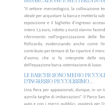
IMBARCAZIONE E METTERLA SUB
"Il settore merceologico, la collocazione t
ideale per acquistare la barca e metterla subi
esposizione e il biglietto d’ingresso accessi
intero 7,5 euro, ridotto 5 euro) stanno face
riferimento nell’organizzazione delle f
Pollicardo, evidenziando anche come l'
contributo per tentare di far ripartire il m
d’uomo, che si fa interprete delle esi
dell’equazione barca-ostentazione di lusso.
LE BARCHE SONO MEDIO PICCOLE.
D'INGRESSO PICCOLISSIMO...
Una fiera per appassionati, dunque, in un t
45mila targhe di imbarcazioni". Il Parco San
auto e con i mezzi pubblici, ospiterà per l