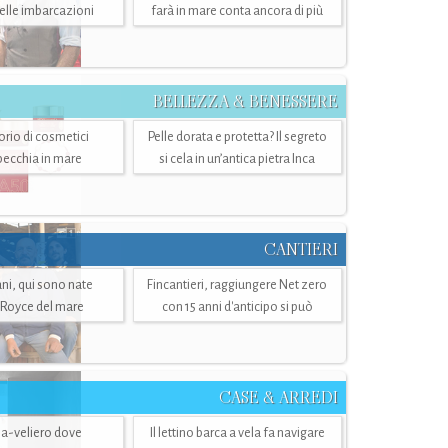
belle imbarcazioni
farà in mare conta ancora di più
BELLEZZA & BENESSERE
torio di cosmetici
Pelle dorata e protetta? Il segreto
specchia in mare
si cela in un’antica pietra Inca
CANTIERI
i, qui sono nate
Fincantieri, raggiungere Net zero
-Royce del mare
con 15 anni d'anticipo si può
CASE & ARREDI
ria-veliero dove
Il lettino barca a vela fa navigare