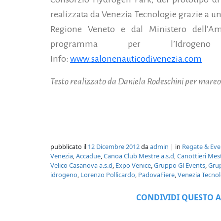
realizzata da Venezia Tecnologie grazie a un
Regione Veneto e dal Ministero dell’Amb
programma per l’Idroge
Info:
www.salonenauticodivenezia.com
Testo realizzato da Daniela Rodeschini per mareo
pubblicato il
12 Dicembre 2012
da
admin
| in
Regate & Eve
Venezia
,
Accadue
,
Canoa Club Mestre a.s.d
,
Canottieri Mest
Velico Casanova a.s.d
,
Expo Venice
,
Gruppo Gl Events
,
Gru
idrogeno
,
Lorenzo Pollicardo
,
PadovaFiere
,
Venezia Tecnol
CONDIVIDI QUESTO A