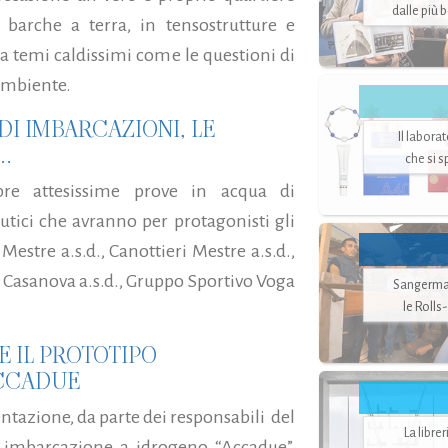
dalle più 
 barche a terra, in tensostrutture e
a temi caldissimi come le questioni di
’ambiente.
DI IMBARCAZIONI, LE
Il labora
..
che si 
pre attesissime prove in acqua di
utici che avranno per protagonisti gli
Mestre a.s.d., Canottieri Mestre a.s.d.,
co Casanova a.s.d., Gruppo Sportivo Voga
Sangerman
le Rolls
E IL PROTOTIPO
ACCADUE
entazione, da parte dei responsabili del
La libre
 imbarcazione a idrogeno “Accadue”,