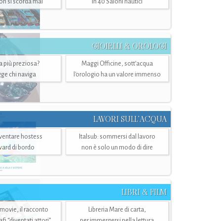
n si scorda mai
in 40 Saloni nautici
GIOIELLI & OROLOGI
ra più preziosa?
Maggi Officine, sott’acqua
ge chi naviga
l'orologio ha un valore immenso
LAVORI SULL’ACQUA
ventare hostess
Italsub: sommersi dal lavoro
ward di bordo
non è solo un modo di dire
LIBRI & FILM
 movie, il racconto
Libreria Mare di carta,
i “diventati attori”
per immergersi nella lettura