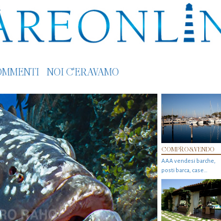
OMMENTI
NOI C'ERAVAMO
COMPRO&VENDO
AAA vendesi barche,
posti barca, case…