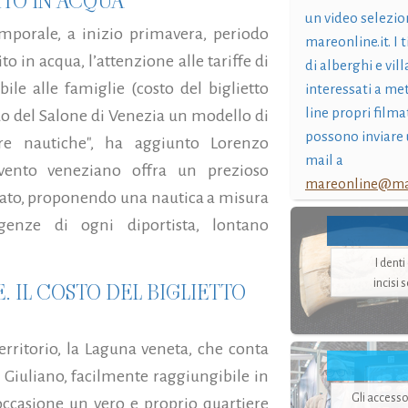
ITO IN ACQUA
un video selezio
emporale, a inizio primavera, periodo
mareonline.it. I t
to in acqua, l’attenzione alle tariffe di
di alberghi e vil
bile alle famiglie (costo del biglietto
interessati a me
line propri filma
ndo del Salone di Venezia un modello di
possono inviare 
iere nautiche", ha aggiunto Lorenzo
mail a
evento veneziano offra un prezioso
mareonline@mar
ercato, proponendo una nautica a misura
genze di ogni diportista, lontano
I dent
incisi 
 IL COSTO DEL BIGLIETTO
erritorio, la Laguna veneta, che conta
 Giuliano, facilmente raggiungibile in
Gli accesso
’occasione un vero e proprio quartiere