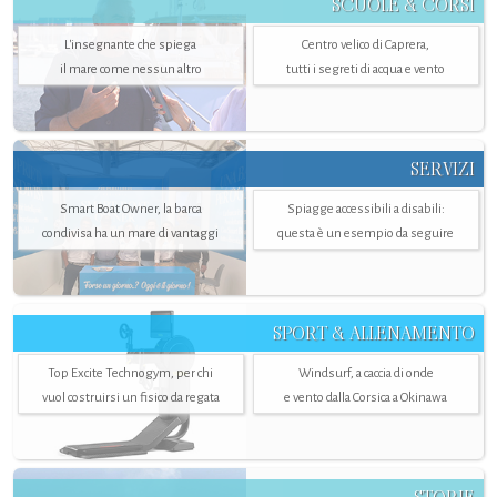
SCUOLE & CORSI
L'insegnante che spiega
Centro velico di Caprera,
il mare come nessun altro
tutti i segreti di acqua e vento
SERVIZI
Smart Boat Owner, la barca
Spiagge accessibili a disabili:
condivisa ha un mare di vantaggi
questa è un esempio da seguire
SPORT & ALLENAMENTO
Top Excite Technogym, per chi
Windsurf, a caccia di onde
vuol costruirsi un fisico da regata
e vento dalla Corsica a Okinawa