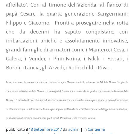
affollato". Con al timone dell'azienda, al fianco di
papà Cesare, la quarta generazione Sangermani:
Filippo e Giacomo. Pronti a proseguire nella rotta
che da decenni ha saputo conquistare, con
imbarcazioni uniche e assolutamente innovative,
grandi famiglie di armatori come i Mantero, i Cesa, i
Galera, i Vender, i PininFarina, i Falck, i Fossati, i
Boroli, i Lancia, gli Arvedi, i Rothschild, i Riva...
Libero adattamento per mareonline.it del testo di Giuseppe Meroni pubblicato sul numero 47 di Arte Navale. Su gentile
concessione della rivista Arte Navale. Le immagini di Seasee sono pubblicate su gentile concessione della rivista Arte
Navale. E' fatto divieto per chiunque di riprodurre da mareonline.it qualsiasi immagine se non previa autorizzazione
direttamente espressa dall'autore delle immagini al quale spettano tutte le facoltà accordate dalla legge sul diritto d'autore,
quali i diritti di utilizzazione economica e quelli morali. Per visitare il sito:www.seasee.com
pubblicato il
13 Settembre 2017
da
admin
| in
Cantieri &