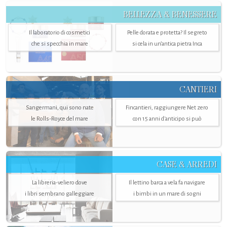
BELLEZZA & BENESSERE
Il laboratorio di cosmetici
Pelle dorata e protetta? Il segreto
che si specchia in mare
si cela in un’antica pietra Inca
CANTIERI
Sangermani, qui sono nate
Fincantieri, raggiungere Net zero
le Rolls-Royce del mare
con 15 anni d'anticipo si può
CASE & ARREDI
La libreria-veliero dove
Il lettino barca a vela fa navigare
i libri sembrano galleggiare
i bimbi in un mare di sogni