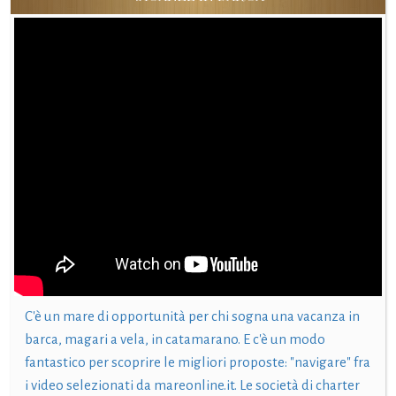
C'è un mare di opportunità per chi sogna una vacanza in
barca, magari a vela, in catamarano. E c'è un modo
fantastico per scoprire le migliori proposte: "navigare" fra
i video selezionati da mareonline.it. Le società di charter