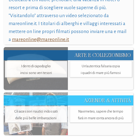
resort e prima di scegliere vuole saperne di più.
"Visitandolo" attraverso un video selezionato da
mareonline.it. I titolari di alberghi e villaggi interessati a
mettere on line propri filmati possono inviare una e mail
a
mareonline@mareonline.it
ARTE E COLLEZIONISMO
I denti di capodoglio
Un’autentica falsaria copia
incisi sono veri tesori
i quadri di mare più famosi
AZIENDE & ATTIVITÀ
Gli accessori nautici indossati
Navimeteo, sapere che tempo
dalle più belle imbarcazioni
farà in mare conta ancora di più