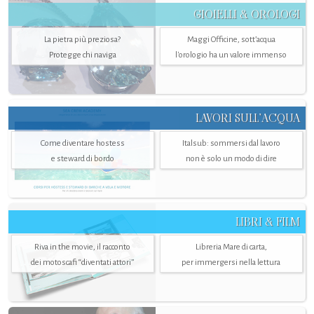
GIOIELLI & OROLOGI
La pietra più preziosa?
Maggi Officine, sott’acqua
Protegge chi naviga
l'orologio ha un valore immenso
LAVORI SULL’ACQUA
Come diventare hostess
Italsub: sommersi dal lavoro
e steward di bordo
non è solo un modo di dire
LIBRI & FILM
Riva in the movie, il racconto
Libreria Mare di carta,
dei motoscafi “diventati attori”
per immergersi nella lettura