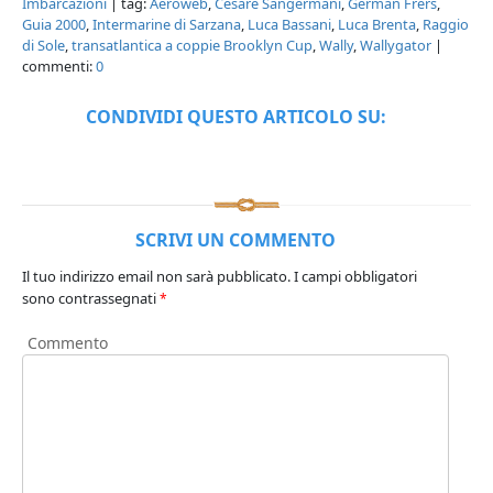
Imbarcazioni
| tag:
Aeroweb
,
Cesare Sangermani
,
German Frers
,
Guia 2000
,
Intermarine di Sarzana
,
Luca Bassani
,
Luca Brenta
,
Raggio
di Sole
,
transatlantica a coppie Brooklyn Cup
,
Wally
,
Wallygator
|
commenti:
0
CONDIVIDI QUESTO ARTICOLO SU:
SCRIVI UN COMMENTO
Il tuo indirizzo email non sarà pubblicato.
I campi obbligatori
sono contrassegnati
*
Commento