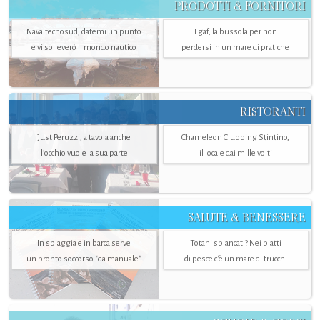
PRODOTTI & FORNITORI
Navaltecnosud, datemi un punto
Egaf, la bussola per non
e vi solleverò il mondo nautico
perdersi in un mare di pratiche
RISTORANTI
Just Peruzzi, a tavola anche
Chameleon Clubbing Stintino,
l’occhio vuole la sua parte
il locale dai mille volti
SALUTE & BENESSERE
In spiaggia e in barca serve
Totani sbiancati? Nei piatti
un pronto soccorso "da manuale"
di pesce c'è un mare di trucchi