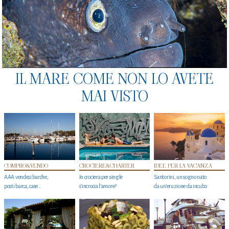
IL MARE COME NON LO AVETE
MAI VISTO
COMPRO&VENDO
CROCIERE&CHARTER
IDEE PER LA VACANZA
AAA vendesi barche,
In crociera per single
Santorini, un sogno nato
posti barca, case…
s'incrocia l’amore?
da un’eruzione da incubo