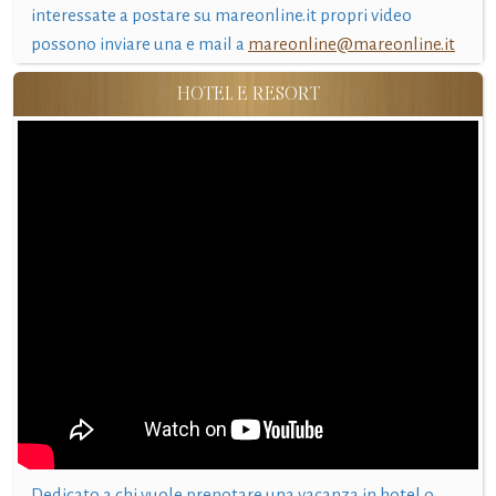
interessate a postare su mareonline.it propri video
possono inviare una e mail a
mareonline@mareonline.it
HOTEL E RESORT
Dedicato a chi vuole prenotare una vacanza in hotel o