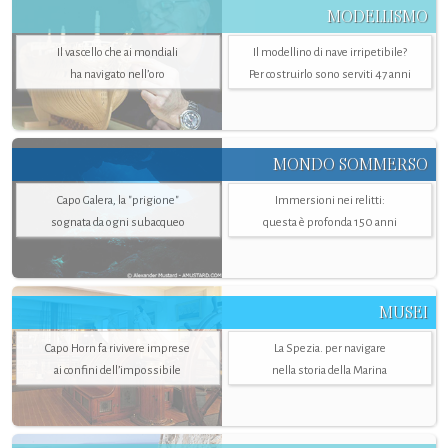
MODELLISMO
Il vascello che ai mondiali
Il modellino di nave irripetibile?
ha navigato nell’oro
Per costruirlo sono serviti 47 anni
MONDO SOMMERSO
Capo Galera, la "prigione"
Immersioni nei relitti:
sognata da ogni subacqueo
questa è profonda 150 anni
MUSEI
Capo Horn fa rivivere imprese
La Spezia. per navigare
ai confini dell’impossibile
nella storia della Marina