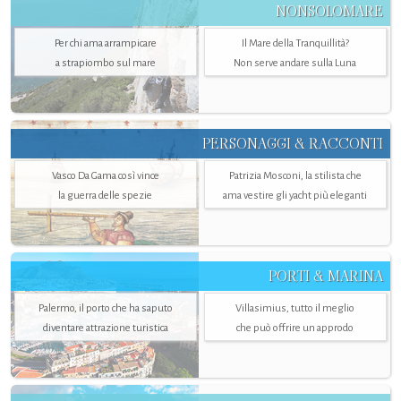
NONSOLOMARE
Per chi ama arrampicare
Il Mare della Tranquillità?
a strapiombo sul mare
Non serve andare sulla Luna
PERSONAGGI & RACCONTI
Vasco Da Gama così vince
Patrizia Mosconi, la stilista che
la guerra delle spezie
ama vestire gli yacht più eleganti
PORTI & MARINA
Palermo, il porto che ha saputo
Villasimius, tutto il meglio
diventare attrazione turistica
che può offrire un approdo