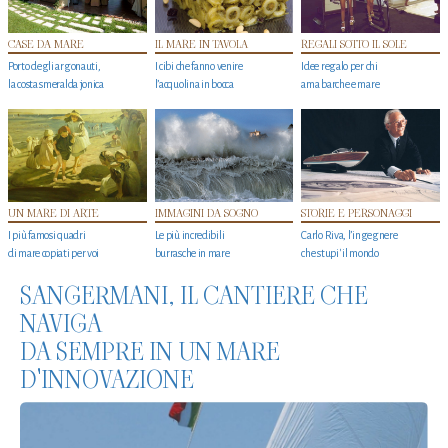
CASE DA MARE
IL MARE IN TAVOLA
REGALI SOTTO IL SOLE
Porto degli argonauti,
I cibi che fanno venire
Idee regalo per chi
la costa smeralda jonica
l’acquolina in bocca
ama barche e mare
UN MARE DI ARTE
IMMAGINI DA SOGNO
STORIE E PERSONAGGI
I più famosi quadri
Le più incredibili
Carlo Riva, l’ingegnere
di mare copiati per voi
burrasche in mare
che stupi' il mondo
SANGERMANI, IL CANTIERE CHE
NAVIGA
DA SEMPRE IN UN MARE
D'INNOVAZIONE