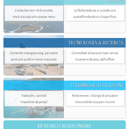
STORIE
L’isola che non c'è è esistita
La flotta tedesca si suicidò così
ma è vissuta solo cinque mesi
autoaffondandosi a Scapa Flow
TECNOLOGIA & RICERCA
Cemento mangiasmog, per avere
Controllate la barca al mare senza
porti più puliti e meno inquinati
muovervi da casa, dall’ufficio
TURISMO & ATTRAZIONI
Trabocchi, i pontili
Portovenere, il borgo di pescatori
"macchine da pesca"
irresistibile esca per i turisti
MI MANDA MAREONLINE