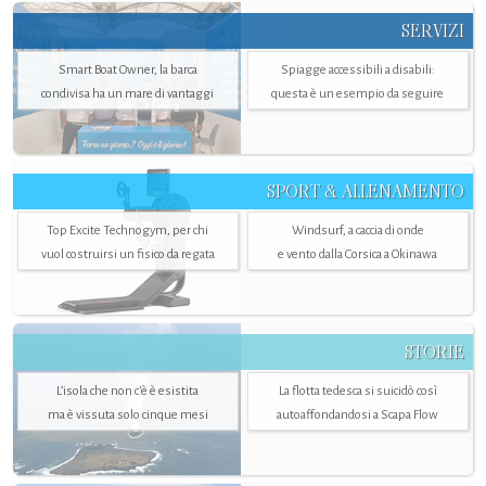
SERVIZI
Smart Boat Owner, la barca
Spiagge accessibili a disabili:
condivisa ha un mare di vantaggi
questa è un esempio da seguire
SPORT & ALLENAMENTO
Top Excite Technogym, per chi
Windsurf, a caccia di onde
vuol costruirsi un fisico da regata
e vento dalla Corsica a Okinawa
STORIE
L’isola che non c'è è esistita
La flotta tedesca si suicidò così
ma è vissuta solo cinque mesi
autoaffondandosi a Scapa Flow