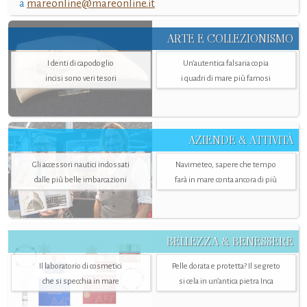
a
mareonline@mareonline.it
ARTE E COLLEZIONISMO
I denti di capodoglio
Un’autentica falsaria copia
incisi sono veri tesori
i quadri di mare più famosi
AZIENDE & ATTIVITÀ
Gli accessori nautici indossati
Navimeteo, sapere che tempo
dalle più belle imbarcazioni
farà in mare conta ancora di più
BELLEZZA & BENESSERE
Il laboratorio di cosmetici
Pelle dorata e protetta? Il segreto
che si specchia in mare
si cela in un’antica pietra Inca