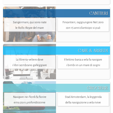
CANTIERI
Sangermani, qui sono nate
Fincantieri, raggiungere Net zero
le Rolls-Royce del mare
con 15 anni d'anticipo si può
CASE & ARREDI
La libreria-veliero dove
Il lettino barca a vela fa navigare
i libri sembrano galleggiare
i bimbi in un mare di sogni
CROCIERE
Navigare nei fiordi fa fiorire
Stad Amsterdam, la leggenda
emozioni profondissime
della navigazione a vela rivive