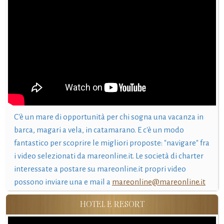
C'è un mare di opportunità per chi sogna una vacanza in
barca, magari a vela, in catamarano. E c'è un modo
fantastico per scoprire le migliori proposte: "navigare" fra
i video selezionati da mareonline.it. Le società di charter
interessate a postare su mareonline.it propri video
possono inviare una e mail a
mareonline@mareonline.it
HOTEL E RESORT