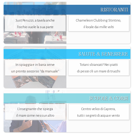
RISTORANTI
Just Peruzzi, a tavola anche
Chameleon Clubbing Stintino,
l’occhio vuole la sua parte
il locale dai mille volti
SALUTE & BENESSERE
In spiaggia e in barca serve
Totani sbiancati? Nei piatti
un pronto soccorso "da manuale"
di pesce c'è un mare di trucchi
SCUOLE & CORSI
L'insegnante che spiega
Centro velico di Caprera,
il mare come nessun altro
tutti i segreti di acqua e vento