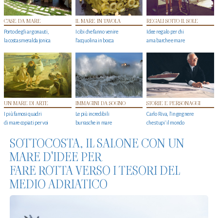
CASE DA MARE
IL MARE IN TAVOLA
REGALI SOTTO IL SOLE
Porto degli argonauti,
I cibi che fanno venire
Idee regalo per chi
la costa smeralda jonica
l’acquolina in bocca
ama barche e mare
UN MARE DI ARTE
IMMAGINI DA SOGNO
STORIE E PERSONAGGI
I più famosi quadri
Le più incredibili
Carlo Riva, l’ingegnere
di mare copiati per voi
burrasche in mare
che stupi' il mondo
SOTTOCOSTA, IL SALONE CON UN
MARE D'IDEE PER
FARE ROTTA VERSO I TESORI DEL
MEDIO ADRIATICO