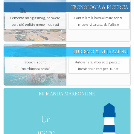
TECNOLOGIA & RICERCA
Cemento mangiasmog, per avere
Controllate la barca al mare senza
porti più puliti e meno inquinati
muovervi da casa, dall’ufficio
TURISMO & ATTRAZIONI
Trabocchi, i pontili
Portovenere, il borgo di pescatori
"macchine da pesca"
irresistibile esca per i turisti
MI MANDA MAREONLINE
Un
mare