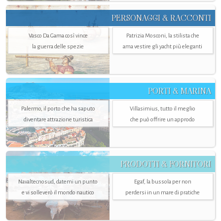
PERSONAGGI & RACCONTI
Vasco Da Gama così vince
Patrizia Mosconi, la stilista che
la guerra delle spezie
ama vestire gli yacht più eleganti
PORTI & MARINA
Palermo, il porto che ha saputo
Villasimius, tutto il meglio
diventare attrazione turistica
che può offrire un approdo
PRODOTTI & FORNITORI
Navaltecnosud, datemi un punto
Egaf, la bussola per non
e vi solleverò il mondo nautico
perdersi in un mare di pratiche