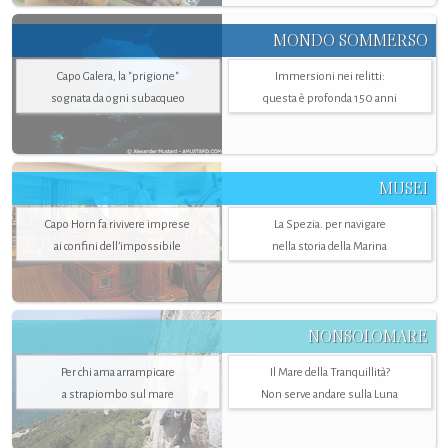
MONDO SOMMERSO
Capo Galera, la "prigione"
Immersioni nei relitti:
sognata da ogni subacqueo
questa è profonda 150 anni
MUSEI
Capo Horn fa rivivere imprese
La Spezia. per navigare
ai confini dell’impossibile
nella storia della Marina
NONSOLOMARE
Per chi ama arrampicare
Il Mare della Tranquillità?
a strapiombo sul mare
Non serve andare sulla Luna