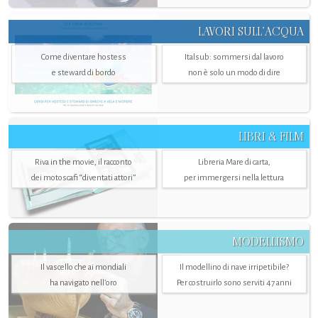
LAVORI SULL’ACQUA
Come diventare hostess
Italsub: sommersi dal lavoro
e steward di bordo
non è solo un modo di dire
LIBRI & FILM
Riva in the movie, il racconto
Libreria Mare di carta,
dei motoscafi “diventati attori”
per immergersi nella lettura
MODELLISMO
Il vascello che ai mondiali
Il modellino di nave irripetibile?
ha navigato nell’oro
Per costruirlo sono serviti 47 anni