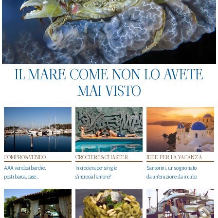
IL MARE COME NON LO AVETE
MAI VISTO
COMPRO&VENDO
CROCIERE&CHARTER
IDEE PER LA VACANZA
AAA vendesi barche,
In crociera per single
Santorini, un sogno nato
posti barca, case…
s'incrocia l’amore?
da un’eruzione da incubo