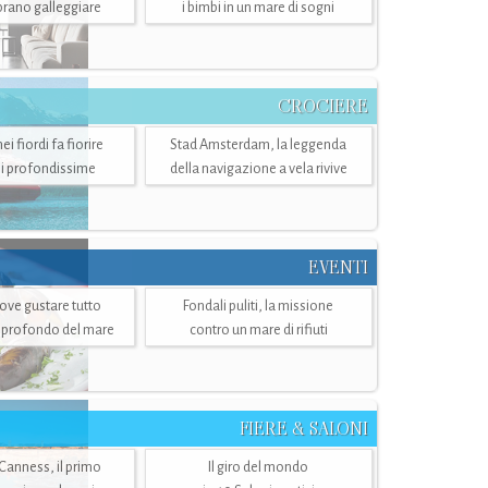
mbrano galleggiare
i bimbi in un mare di sogni
CROCIERE
i fiordi fa fiorire
Stad Amsterdam, la leggenda
i profondissime
della navigazione a vela rivive
EVENTI
dove gustare tutto
Fondali puliti, la missione
ù profondo del mare
contro un mare di rifiuti
FIERE & SALONI
 Canness, il primo
Il giro del mondo