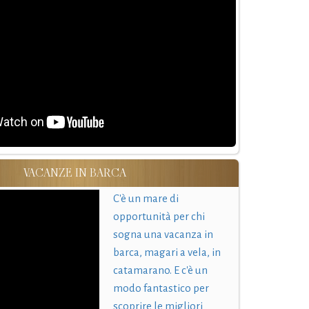
VACANZE IN BARCA
C'è un mare di
opportunità per chi
sogna una vacanza in
barca, magari a vela, in
catamarano. E c'è un
modo fantastico per
scoprire le migliori