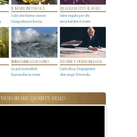
IL MARE IN TAVOLA
REGALI SOTTO IL SOLE
I cibi che fanno venire
Idee regalo per chi
a
l’acquolina in bocca
ama barche e mare
IMMAGINI DA SOGNO
STORIE E PERSONAGGI
Le più incredibili
Carlo Riva, l’ingegnere
burrasche in mare
che stupi' il mondo
VIDEOMARE QUANT'È BELLO