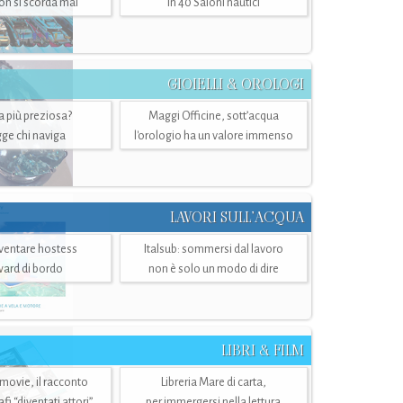
n si scorda mai
in 40 Saloni nautici
GIOIELLI & OROLOGI
ra più preziosa?
Maggi Officine, sott’acqua
ge chi naviga
l'orologio ha un valore immenso
LAVORI SULL’ACQUA
ventare hostess
Italsub: sommersi dal lavoro
ward di bordo
non è solo un modo di dire
LIBRI & FILM
 movie, il racconto
Libreria Mare di carta,
i “diventati attori”
per immergersi nella lettura