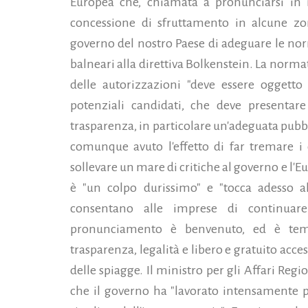
Europea che, chiamata a pronunciarsi in
concessione di sfruttamento in alcune zone
governo del nostro Paese di adeguare le norm
balneari alla direttiva Bolkenstein. La norma
delle autorizzazioni "deve essere oggetto
potenziali candidati, che deve presentare
trasparenza,
in particolare un'adeguata pubbli
comunque avuto l'effetto di far tremare i c
sollevare un mare di critiche al governo e l'E
è "un colpo durissimo" e "tocca adesso a
consentano alle imprese di continuare
pronunciamento è benvenuto, ed è tem
trasparenza, legalità e libero e gratuito acc
delle spiagge. Il ministro per gli Affari Reg
che il governo ha "lavorato intensamente pe