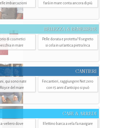
belle imbarcazioni
farà in mare conta ancora di più
BELLEZZA & BENESSERE
torio di cosmetici
Pelle dorata e protetta? Il segreto
specchia in mare
si cela in un’antica pietra Inca
CANTIERI
i, qui sono nate
Fincantieri, raggiungere Net zero
-Royce del mare
con 15 anni d'anticipo si può
CASE & ARREDI
ria-veliero dove
Il lettino barca a vela fa navigare