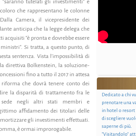
e "saranno tutelati gli investimenti" e
i coloro che rappresentano le colonne
Dalla Camera, il vicepresidente dei
lante anticipa che la legge delega che
tti acquisiti "è pronta e dovrebbe essere
inistri". Si tratta, a questo punto, di
esta sentenza. Vista l'impossibilità di
la direttiva Bolkenstein, la soluzione-
ncessioni fino a tutto il 2017 in attesa
 riforma che dovrà tenere conto dei
ire la disparità di trattamento fra le
Dedicato a chi v
 sede negli altri stati membri e
prenotare una v
gittimo affidamento dei titolari delle
in hotel o resort
di scegliere vuol
ortizzare gli investimenti effettuati.
saperne di più.
somma, è ormai improrogabile.
"Visitandolo" at