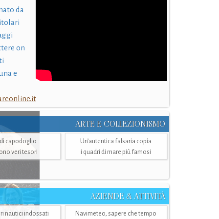
nato da
itolari
laggi
ttere on
ti
una e
eonline.it
ARTE E COLLEZIONISMO
i di capodoglio
Un’autentica falsaria copia
sono veri tesori
i quadri di mare più famosi
AZIENDE & ATTIVITÀ
ri nautici indossati
Navimeteo, sapere che tempo