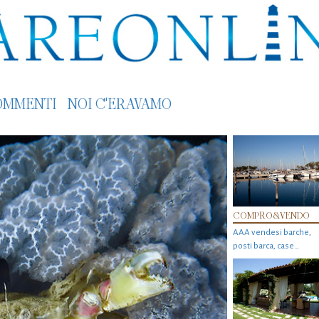
OMMENTI
NOI C'ERAVAMO
COMPRO&VENDO
AAA vendesi barche,
posti barca, case…