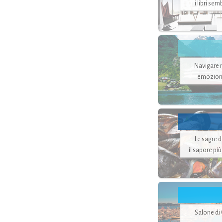
i libri se
Navigare ne
emozion
Le sagre 
il sapore pi
Salone di