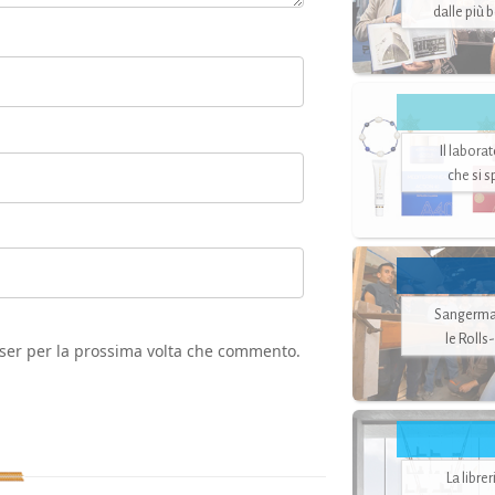
dalle più 
Il labora
che si 
Sangerman
le Rolls
wser per la prossima volta che commento.
La libre