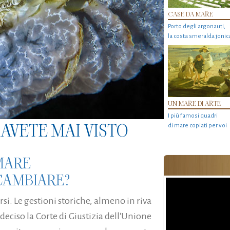
CASE DA MARE
Porto degli argonauti,
la costa smeralda jonic
UN MARE DI ARTE
I più famosi quadri
AVETE MAI VISTO
di mare copiati per voi
 MARE
CAMBIARE?
si. Le gestioni storiche, almeno in riva
 deciso la Corte di Giustizia dell'Unione