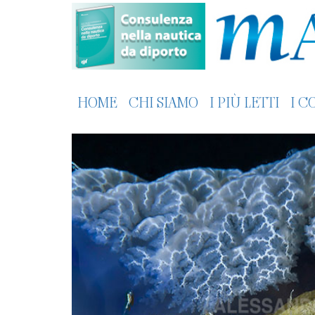
HOME
CHI SIAMO
I PIÙ LETTI
I C