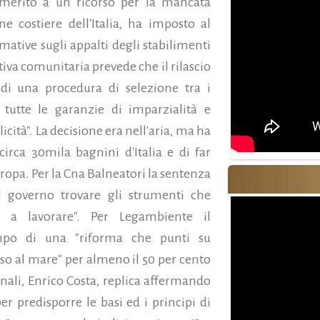
 merito a un ricorso per la mancata
 costiere dell'Italia, ha imposto al
ative sugli appalti degli stabilimenti
tiva comunitaria prevede che il rilascio
 di una procedura di selezione tra i
 tutte le garanzie di imparzialità e
cità". La decisione era nell'aria, ma ha
irca 30mila bagnini d'Italia e di far
uropa. Per la Cna Balneatori la sentenza
l governo trovare gli strumenti che
 a lavorare". Per Legambiente il
po di una "riforma che punti su
esso al mare" per almeno il 50 per cento
ionali, Enrico Costa, replica affermando
r predisporre le basi ed i principi di