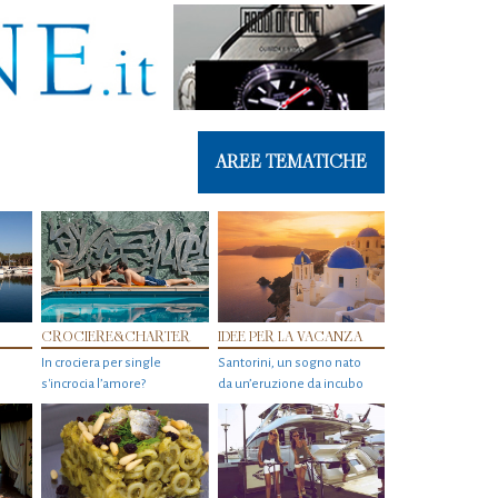
AREE TEMATICHE
CROCIERE&CHARTER
IDEE PER LA VACANZA
In crociera per single
Santorini, un sogno nato
s'incrocia l’amore?
da un’eruzione da incubo