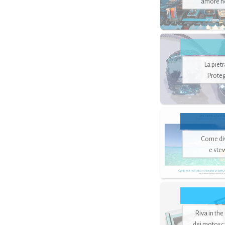
amore no
La piet
Proteg
Come di
e ste
Riva in the
dei motoscaf