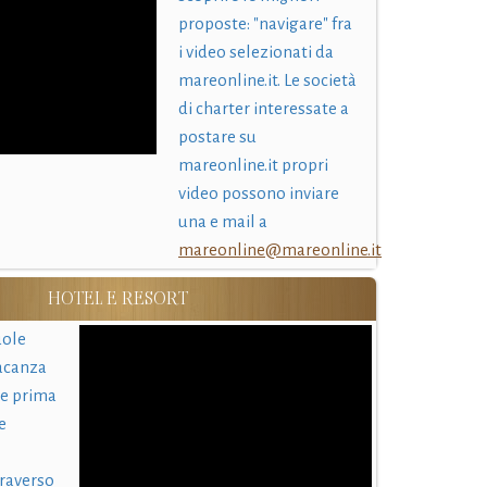
proposte: "navigare" fra
i video selezionati da
mareonline.it. Le società
di charter interessate a
postare su
mareonline.it propri
video possono inviare
una e mail a
mareonline@mareonline.it
HOTEL E RESORT
uole
acanza
 e prima
e
traverso