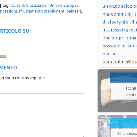
| tag:
Corte di Giustizia dell'Unione Europea
,
un video selezio
ncessioni
,
sfruttamento stabilimenti balneari
,
mareonline.it. I t
di alberghi e vil
interessati a me
RTICOLO SU:
line propri filma
possono inviare 
mail a
mareonline@mar
MMENTO
ori sono contrassegnati
*
I dent
incisi 
Gli accesso