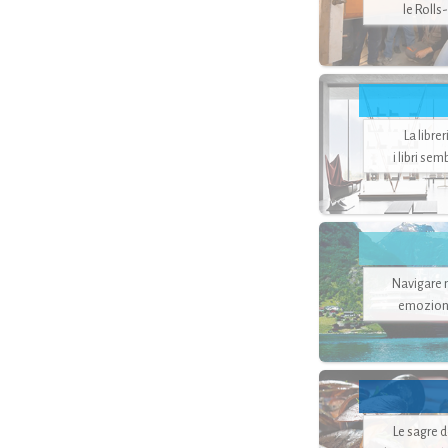
le Rolls
La libre
i libri se
Navigare ne
emozion
Le sagre 