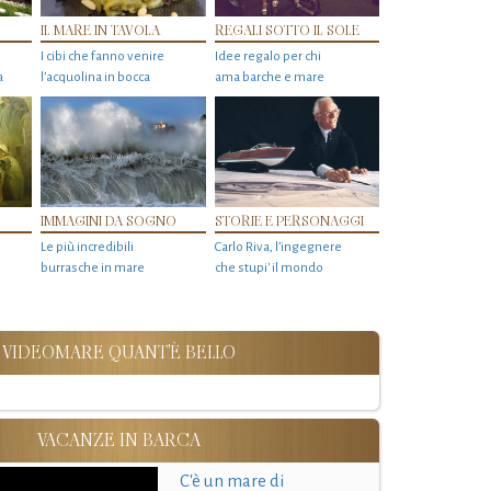
IL MARE IN TAVOLA
REGALI SOTTO IL SOLE
I cibi che fanno venire
Idee regalo per chi
a
l’acquolina in bocca
ama barche e mare
IMMAGINI DA SOGNO
STORIE E PERSONAGGI
Le più incredibili
Carlo Riva, l’ingegnere
burrasche in mare
che stupi' il mondo
VIDEOMARE QUANT'È BELLO
VACANZE IN BARCA
C'è un mare di