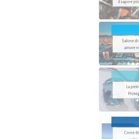
il sapore pi
Salone di
amore no
La piet
Proteg
Come di