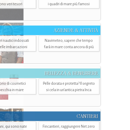
sono veri tesori
i quadri di mare più famosi
AZIENDE & ATTIVITÀ
ri nautici indossati
Navimeteo, sapere che tempo
belle imbarcazioni
farà in mare conta ancora di più
BELLEZZA & BENESSERE
torio di cosmetici
Pelle dorata e protetta? Il segreto
specchia in mare
si cela in un’antica pietra Inca
CANTIERI
i, qui sono nate
Fincantieri, raggiungere Net zero