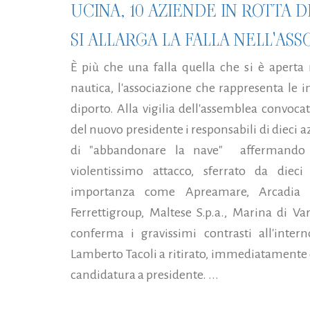
UCINA, 10 AZIENDE IN ROTTA D
SI ALLARGA LA FALLA NELL'AS
È più che una falla quella che si è aperta 
nautica, l'associazione che rappresenta le i
diporto. Alla vigilia dell'assemblea convoca
del nuovo presidente i responsabili di dieci
di "abbandonare la nave" affermando d
violentissimo attacco, sferrato da dieci
importanza come Apreamare, Arcadia Ya
Ferrettigroup, Maltese S.p.a., Marina di V
conferma i gravissimi contrasti all'inter
Lamberto Tacoli a ritirato, immediatamente d
candidatura a presidente. ...