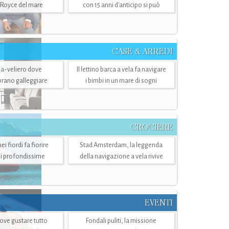
-Royce del mare
con 15 anni d'anticipo si può
CASE & ARREDI
ria-veliero dove
Il lettino barca a vela fa navigare
mbrano galleggiare
i bimbi in un mare di sogni
CROCIERE
i fiordi fa fiorire
Stad Amsterdam, la leggenda
i profondissime
della navigazione a vela rivive
EVENTI
dove gustare tutto
Fondali puliti, la missione