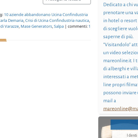
Dedicato a chi v
prenotare una v
g:
10 aziende abbandonano Ucina Confindustria
arla Demaria
,
Crisi di Ucina Confindustria nautica
,
in hotel o resort
di Varazze
,
Mase Generators
,
Salpa
| commenti:
1
di scegliere vuol
saperne di più.
"Visitandolo" at
un video selezio
mareonline.it. I t
di alberghi e vil
interessati a me
line propri filma
possono inviare 
mail a
mareonline@mar
I dent