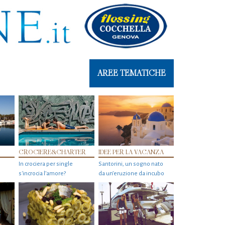
AREE TEMATICHE
CROCIERE&CHARTER
IDEE PER LA VACANZA
In crociera per single
Santorini, un sogno nato
s'incrocia l’amore?
da un’eruzione da incubo