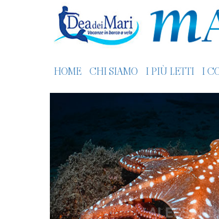
HOME
CHI SIAMO
I PIÙ LETTI
I C