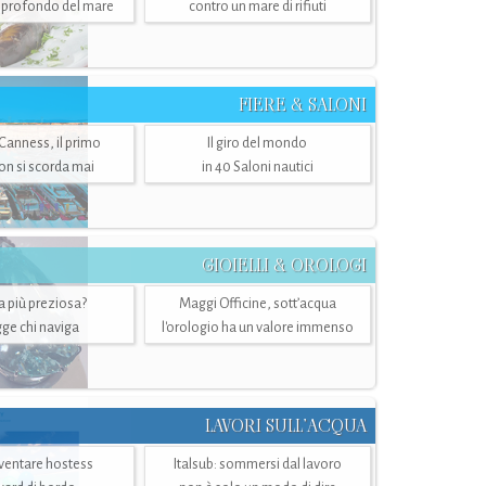
ù profondo del mare
contro un mare di rifiuti
FIERE & SALONI
 Canness, il primo
Il giro del mondo
n si scorda mai
in 40 Saloni nautici
GIOIELLI & OROLOGI
ra più preziosa?
Maggi Officine, sott’acqua
ge chi naviga
l'orologio ha un valore immenso
LAVORI SULL’ACQUA
ventare hostess
Italsub: sommersi dal lavoro