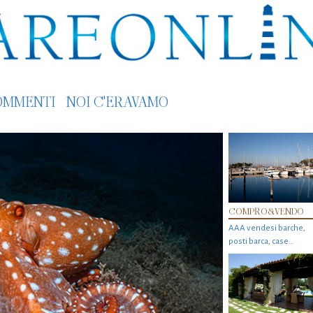
OMMENTI
NOI C'ERAVAMO
COMPRO&VENDO
AAA vendesi barche,
posti barca, case…