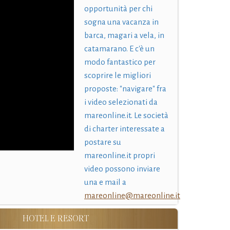
opportunità per chi
sogna una vacanza in
barca, magari a vela, in
catamarano. E c'è un
modo fantastico per
scoprire le migliori
proposte: "navigare" fra
i video selezionati da
mareonline.it. Le società
di charter interessate a
postare su
mareonline.it propri
video possono inviare
una e mail a
mareonline@mareonline.it
HOTEL E RESORT