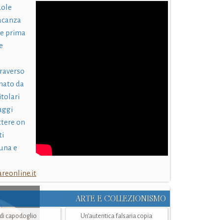
uole
acanza
 e prima
e
traverso
nato da
itolari
laggi
ttere on
ti
una e
eonline.it
ARTE E COLLEZIONISMO
i di capodoglio
Un’autentica falsaria copia