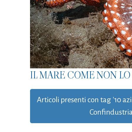
IL MARE COME NON LO 
Articoli presenti con tag '10
Confindustria