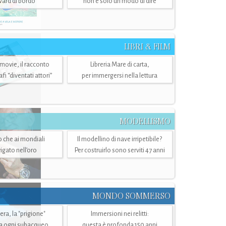
ward di bordo
non è solo un modo di dire
LIBRI & FILM
 movie, il racconto
Libreria Mare di carta,
i “diventati attori”
per immergersi nella lettura
MODELLISMO
lo che ai mondiali
Il modellino di nave irripetibile?
igato nell’oro
Per costruirlo sono serviti 47 anni
MONDO SOMMERSO
ra, la "prigione"
Immersioni nei relitti:
a ogni subacqueo
questa è profonda 150 anni