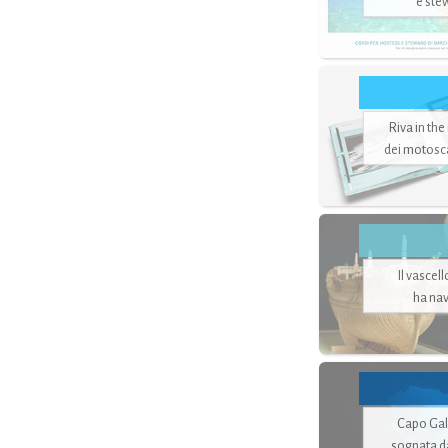
e ste
Riva in the
dei motoscaf
Il vascel
ha nav
Capo Gale
sognata d