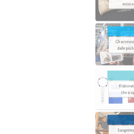
incisi 
Gli accesso
dalle più 
Il labora
che si 
Sangerman