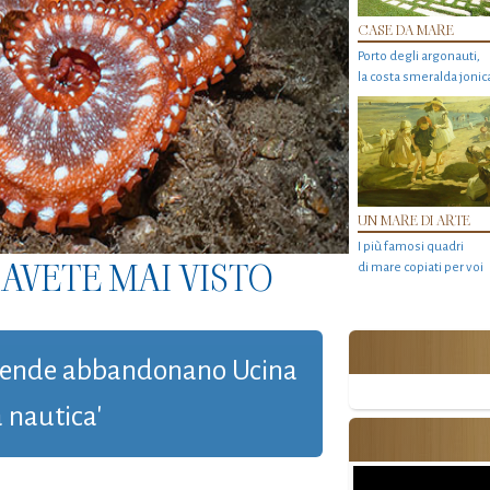
CASE DA MARE
Porto degli argonauti,
la costa smeralda jonic
UN MARE DI ARTE
I più famosi quadri
AVETE MAI VISTO
di mare copiati per voi
 aziende abbandonano Ucina
 nautica'