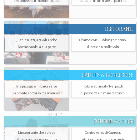
e vi solleverò il mondo nautico
perdersi in un mare di pratiche
RISTORANTI
Just Peruzzi, a tavola anche
Chameleon Clubbing Stintino,
l’occhio vuole la sua parte
il locale dai mille volti
SALUTE & BENESSERE
In spiaggia e in barca serve
Totani sbiancati? Nei piatti
un pronto soccorso "da manuale"
di pesce c'è un mare di trucchi
SCUOLE & CORSI
L'insegnante che spiega
Centro velico di Caprera,
il mare come nessun altro
tutti i segreti di acqua e vento