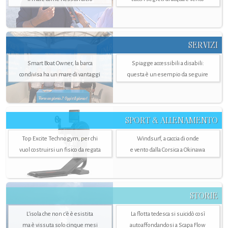
SERVIZI
Smart Boat Owner, la barca
Spiagge accessibili a disabili:
condivisa ha un mare di vantaggi
questa è un esempio da seguire
SPORT & ALLENAMENTO
Top Excite Technogym, per chi
Windsurf, a caccia di onde
vuol costruirsi un fisico da regata
e vento dalla Corsica a Okinawa
STORIE
L’isola che non c'è è esistita
La flotta tedesca si suicidò così
ma è vissuta solo cinque mesi
autoaffondandosi a Scapa Flow