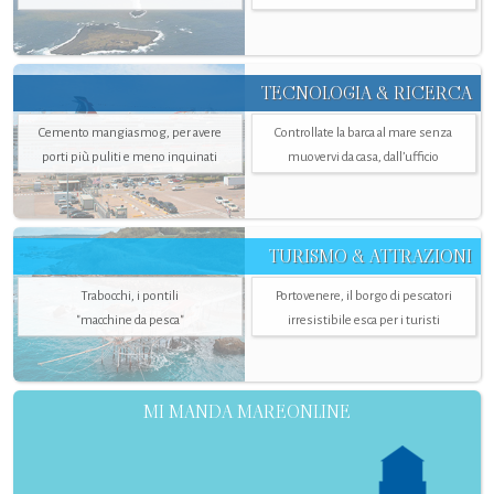
TECNOLOGIA & RICERCA
Cemento mangiasmog, per avere
Controllate la barca al mare senza
porti più puliti e meno inquinati
muovervi da casa, dall’ufficio
TURISMO & ATTRAZIONI
Trabocchi, i pontili
Portovenere, il borgo di pescatori
"macchine da pesca"
irresistibile esca per i turisti
MI MANDA MAREONLINE