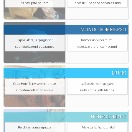
ha navigato nell’oro
Per costruirlo sono serviti 47 anni
MONDO SOMMERSO
Capo Galera, la "prigione"
Immersioni nei relitti:
sognata da ogni subacqueo
questa è profonda 150 anni
MUSEI
Capo Horn fa rivivere imprese
La Spezia. per navigare
ai confini dell’impossibile
nella storia della Marina
NONSOLOMARE
Per chi ama arrampicare
Il Mare della Tranquillità?