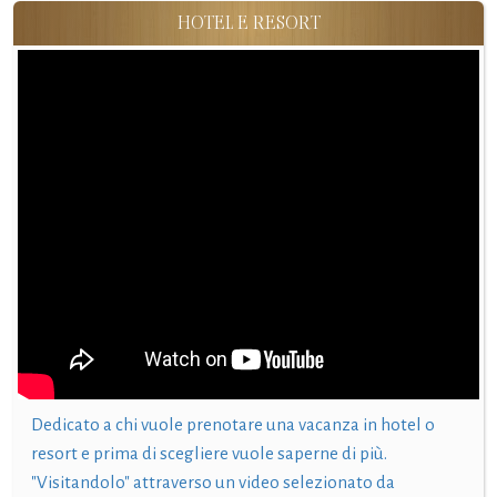
HOTEL E RESORT
Dedicato a chi vuole prenotare una vacanza in hotel o
resort e prima di scegliere vuole saperne di più.
"Visitandolo" attraverso un video selezionato da