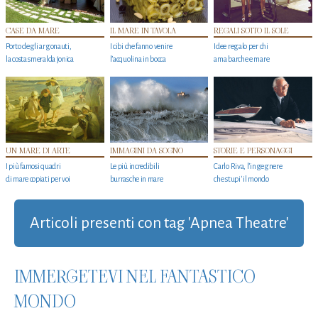
CASE DA MARE
IL MARE IN TAVOLA
REGALI SOTTO IL SOLE
Porto degli argonauti,
I cibi che fanno venire
Idee regalo per chi
la costa smeralda jonica
l’acquolina in bocca
ama barche e mare
UN MARE DI ARTE
IMMAGINI DA SOGNO
STORIE E PERSONAGGI
I più famosi quadri
Le più incredibili
Carlo Riva, l’ingegnere
di mare copiati per voi
burrasche in mare
che stupi' il mondo
Articoli presenti con tag 'Apnea Theatre'
IMMERGETEVI NEL FANTASTICO
MONDO