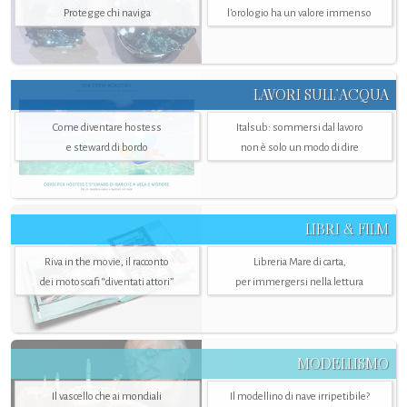
Protegge chi naviga
l'orologio ha un valore immenso
LAVORI SULL’ACQUA
Come diventare hostess
Italsub: sommersi dal lavoro
e steward di bordo
non è solo un modo di dire
LIBRI & FILM
Riva in the movie, il racconto
Libreria Mare di carta,
dei motoscafi “diventati attori”
per immergersi nella lettura
MODELLISMO
Il vascello che ai mondiali
Il modellino di nave irripetibile?