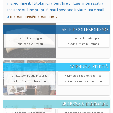
mareonline.it. I titolari di alberghi e villaggi interessati a
mettere on line propri filmati possono inviare una e mail
a
mareonline@mareonline.it
ARTE E COLLEZIONISMO
I denti di capodoglio
Un’autentica falsaria copia
incisi sono veri tesori
i quadri di mare più famosi
AZIENDE & ATTIVITÀ
Gli accessori nautici indossati
Navimeteo, sapere che tempo
dalle più belle imbarcazioni
farà in mare conta ancora di più
BELLEZZA & BENESSERE