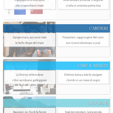
Il laboratorio di cosmetici
Pelle dorata e protetta? Il segreto
che si specchia in mare
si cela in un’antica pietra Inca
CANTIERI
Sangermani, qui sono nate
Fincantieri, raggiungere Net zero
le Rolls-Royce del mare
con 15 anni d'anticipo si può
CASE & ARREDI
La libreria-veliero dove
Il lettino barca a vela fa navigare
i libri sembrano galleggiare
i bimbi in un mare di sogni
CROCIERE
Navigare nei fiordi fa fiorire
Stad Amsterdam, la leggenda