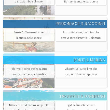
a strapiombo sul mare
Non serve andare sulla Luna
PERSONAGGI & RACCONTI
Vasco Da Gama così vince
Patrizia Mosconi, la stilista che
la guerra delle spezie
ama vestire gli yacht più eleganti
PORTI & MARINA
Palermo, il porto che ha saputo
Villasimius, tutto il meglio
diventare attrazione turistica
che può offrire un approdo
PRODOTTI & FORNITORI
Navaltecnosud, datemi un punto
Egaf, la bussola per non