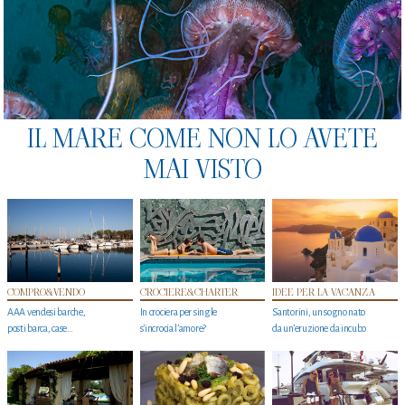
IL MARE COME NON LO AVETE
MAI VISTO
COMPRO&VENDO
CROCIERE&CHARTER
IDEE PER LA VACANZA
AAA vendesi barche,
In crociera per single
Santorini, un sogno nato
posti barca, case…
s'incrocia l’amore?
da un’eruzione da incubo