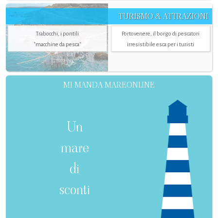
TURISMO & ATTRAZIONI
Trabocchi, i pontili
Portovenere, il borgo di pescatori
"macchine da pesca"
irresistibile esca per i turisti
MI MANDA MAREONLINE
Un
mare
di
sconti