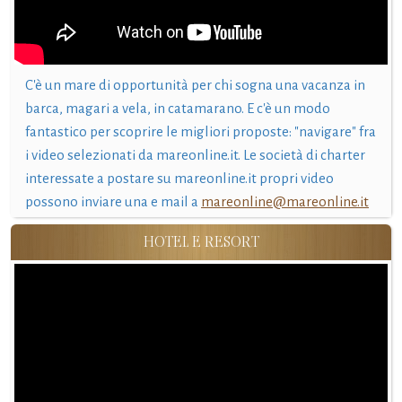
C'è un mare di opportunità per chi sogna una vacanza in
barca, magari a vela, in catamarano. E c'è un modo
fantastico per scoprire le migliori proposte: "navigare" fra
i video selezionati da mareonline.it. Le società di charter
interessate a postare su mareonline.it propri video
possono inviare una e mail a
mareonline@mareonline.it
HOTEL E RESORT