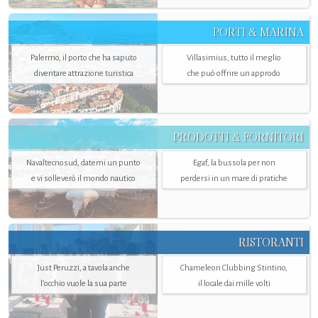
PORTI & MARINA
Palermo, il porto che ha saputo
Villasimius, tutto il meglio
diventare attrazione turistica
che può offrire un approdo
PRODOTTI & FORNITORI
Navaltecnosud, datemi un punto
Egaf, la bussola per non
e vi solleverò il mondo nautico
perdersi in un mare di pratiche
RISTORANTI
Just Peruzzi, a tavola anche
Chameleon Clubbing Stintino,
l’occhio vuole la sua parte
il locale dai mille volti