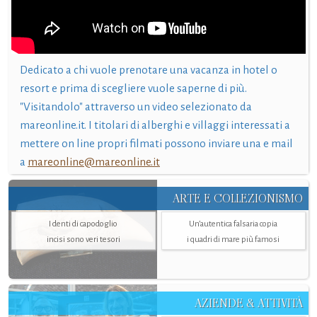
Dedicato a chi vuole prenotare una vacanza in hotel o
resort e prima di scegliere vuole saperne di più.
"Visitandolo" attraverso un video selezionato da
mareonline.it. I titolari di alberghi e villaggi interessati a
mettere on line propri filmati possono inviare una e mail
a
mareonline@mareonline.it
ARTE E COLLEZIONISMO
I denti di capodoglio
Un’autentica falsaria copia
incisi sono veri tesori
i quadri di mare più famosi
AZIENDE & ATTIVITÀ