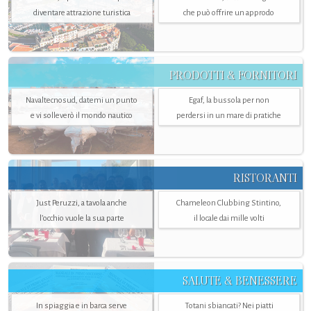
diventare attrazione turistica
che può offrire un approdo
PRODOTTI & FORNITORI
Navaltecnosud, datemi un punto
Egaf, la bussola per non
e vi solleverò il mondo nautico
perdersi in un mare di pratiche
RISTORANTI
Just Peruzzi, a tavola anche
Chameleon Clubbing Stintino,
l’occhio vuole la sua parte
il locale dai mille volti
SALUTE & BENESSERE
In spiaggia e in barca serve
Totani sbiancati? Nei piatti