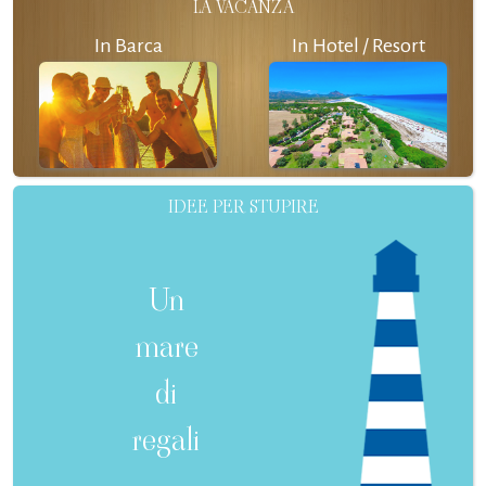
LA VACANZA
In Barca
In Hotel / Resort
IDEE PER STUPIRE
Un
mare
di
regali