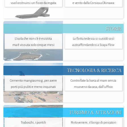
vuol costruirsi un fisico da regata
e vento dalla Corsica a Okinawa
STORIE
L’isola che non c'è è esistita
La flotta tedesca si suicidò così
ma è vissuta solo cinque mesi
autoaffondandosi a Scapa Flow
TECNOLOGIA & RICERCA
Cemento mangiasmog, per avere
Controllate la barca al mare senza
porti più puliti e meno inquinati
muovervi da casa, dall’ufficio
TURISMO & ATTRAZIONI
Trabocchi, i pontili
Portovenere, il borgo di pescatori