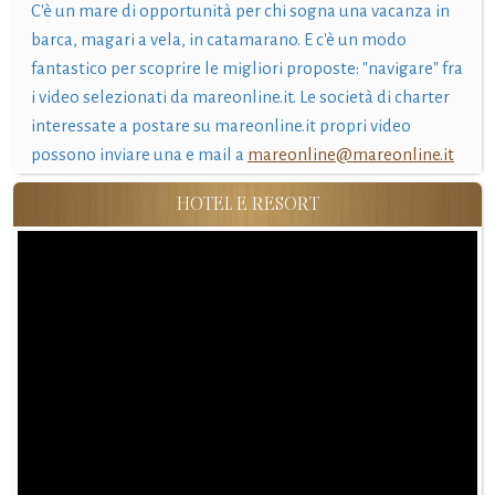
C'è un mare di opportunità per chi sogna una vacanza in
barca, magari a vela, in catamarano. E c'è un modo
fantastico per scoprire le migliori proposte: "navigare" fra
i video selezionati da mareonline.it. Le società di charter
interessate a postare su mareonline.it propri video
possono inviare una e mail a
mareonline@mareonline.it
HOTEL E RESORT