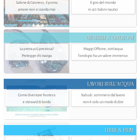
Salone di Canness, il primo
Il giro del mondo
amore non si scorda mai
in 40 Saloni nautici
GIOIELLI & OROLOGI
La pietra più preziosa?
Maggi Officine, sott’acqua
Protegge chi naviga
l'orologio ha un valore immenso
LAVORI SULL’ACQUA
Come diventare hostess
Italsub: sommersi dal lavoro
e steward di bordo
non è solo un modo di dire
LIBRI & FILM