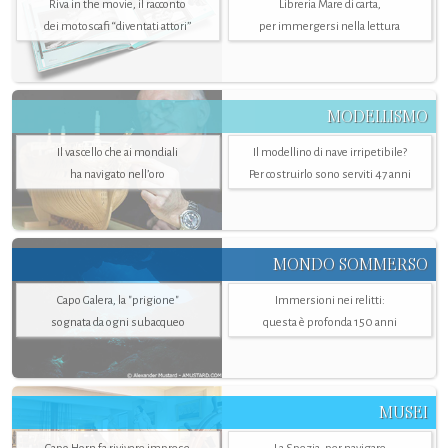
Riva in the movie, il racconto
Libreria Mare di carta,
dei motoscafi “diventati attori”
per immergersi nella lettura
MODELLISMO
Il vascello che ai mondiali
Il modellino di nave irripetibile?
ha navigato nell’oro
Per costruirlo sono serviti 47 anni
MONDO SOMMERSO
Capo Galera, la "prigione"
Immersioni nei relitti:
sognata da ogni subacqueo
questa è profonda 150 anni
MUSEI