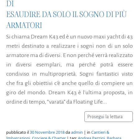
DI
ESAUDIRE DA SOLO IL SOGNO DI PIÙ
ARMATORI
Si chiama Dream K43 ed è un nuovo maxi yacht di 43
metri destinato a realizzare i sogni non di un solo
armatore ma di diversi. E non perché verrà realizzato
in diversi esemplari, ma perché potrà essere
condiviso in multiproprietà. Sogni fantastici visto
che fra gli obiettivi c'è anche quello di compiere un
giro del mondo. Dream K43 è l'ultima proposta, in
ordine di tempo, “varata” da Floating Life...
Prosegui la lettura
pubblicato il
30 Novembre 2018
da
admin
| in
Cantieri &
Imbarcazioni
,
Crociere & Charter
| tag:
Andrea Pezzini
,
Barbara