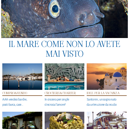
IL MARE COME NON LO AVETE
MAI VISTO
COMPRO&VENDO
CROCIERE&CHARTER
IDEE PER LA VACANZA
AAA vendesi barche,
In crociera per single
Santorini, un sogno nato
posti barca, case…
s'incrocia l’amore?
da un’eruzione da incubo