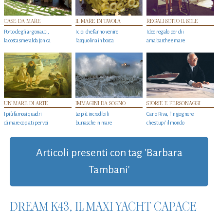
CASE DA MARE
IL MARE IN TAVOLA
REGALI SOTTO IL SOLE
Porto degli argonauti,
I cibi che fanno venire
Idee regalo per chi
la costa smeralda jonica
l’acquolina in bocca
ama barche e mare
UN MARE DI ARTE
IMMAGINI DA SOGNO
STORIE E PERSONAGGI
I più famosi quadri
Le più incredibili
Carlo Riva, l’ingegnere
di mare copiati per voi
burrasche in mare
che stupi' il mondo
Articoli presenti con tag 'Barbara
Tambani'
DREAM K43, IL MAXI YACHT CAPACE