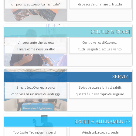
un pronto soccorso "da manuale"
di pesce c'è un mare di trucchi
SCUOLE & CORSI
L'insegnante che spiega
Centro velico di Caprera,
il mare come nessun altro
tutti i segreti di acqua e vento
SERVIZI
Smart Boat Owner, la barca
Spiagge accessibili a disabili:
condivisa ha un mare di vantaggi
questa è un esempio da seguire
SPORT & ALLENAMENTO
Top Excite Technogym, per chi
Windsurf, a caccia di onde