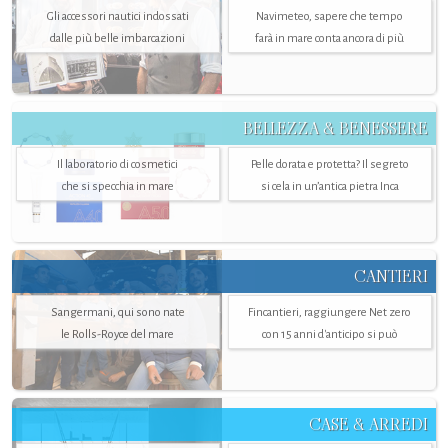
Gli accessori nautici indossati
Navimeteo, sapere che tempo
dalle più belle imbarcazioni
farà in mare conta ancora di più
BELLEZZA & BENESSERE
Il laboratorio di cosmetici
Pelle dorata e protetta? Il segreto
che si specchia in mare
si cela in un’antica pietra Inca
CANTIERI
Sangermani, qui sono nate
Fincantieri, raggiungere Net zero
le Rolls-Royce del mare
con 15 anni d'anticipo si può
CASE & ARREDI