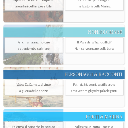
Capo Horn fa rivivere imprese
La Spezia. per navigare
ai confini dell’impossibile
nella storia della Marina
NONSOLOMARE
Per chi ama arrampicare
Il Mare della Tranquillità?
a strapiombo sul mare
Non serve andare sulla Luna
PERSONAGGI & RACCONTI
Vasco Da Gama così vince
Patrizia Mosconi, la stilista che
la guerra delle spezie
ama vestire gli yacht più eleganti
PORTI & MARINA
Palermo, il porto che ha saputo
Villasimius, tutto il meglio