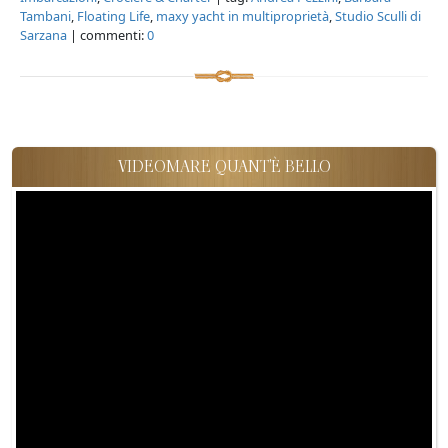
Tambani
,
Floating Life
,
maxy yacht in multiproprietà
,
Studio Sculli di
Sarzana
| commenti:
0
VIDEOMARE QUANT'È BELLO