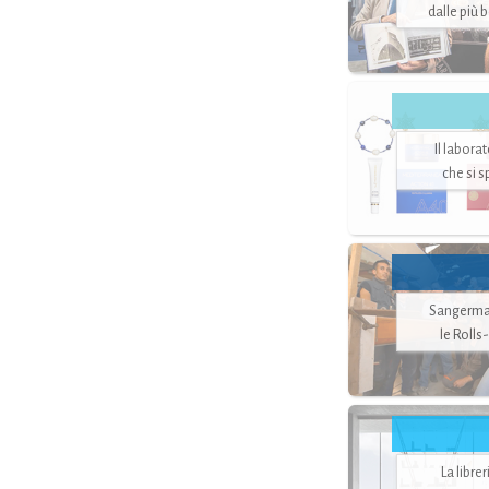
dalle più 
Il labora
che si 
Sangerman
le Rolls
La libre