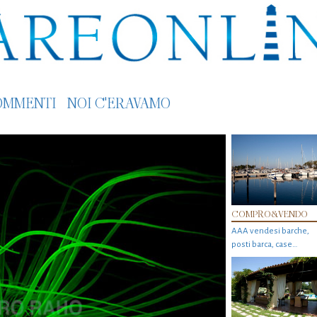
OMMENTI
NOI C'ERAVAMO
COMPRO&VENDO
AAA vendesi barche,
posti barca, case…