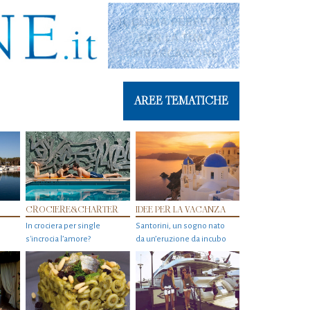
AREE TEMATICHE
CROCIERE&CHARTER
IDEE PER LA VACANZA
In crociera per single
Santorini, un sogno nato
s'incrocia l’amore?
da un’eruzione da incubo