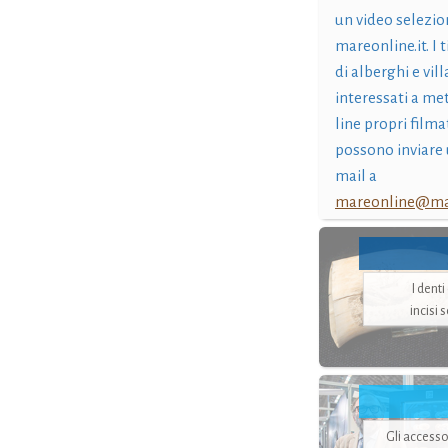
un video selezio
mareonline.it. I t
di alberghi e vil
interessati a me
line propri filma
possono inviare 
mail a
mareonline@mar
I dent
incisi 
Gli accesso