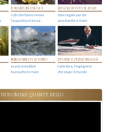
IL MARE IN TAVOLA
REGALI SOTTO IL SOLE
I cibi che fanno venire
Idee regalo per chi
a
l’acquolina in bocca
ama barche e mare
IMMAGINI DA SOGNO
STORIE E PERSONAGGI
Le più incredibili
Carlo Riva, l’ingegnere
burrasche in mare
che stupi' il mondo
VIDEOMARE QUANT'È BELLO