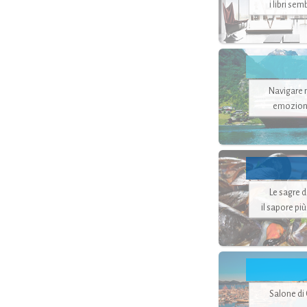
i libri se
Navigare ne
emozion
Le sagre 
il sapore pi
Salone di