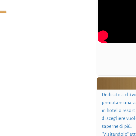
Dedicato a chi v
prenotare una v
in hotel o resort
di scegliere vuol
saperne di più.
"Visitandolo" at