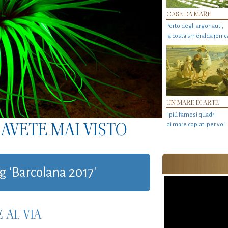
CASE DA MARE
Porto degli argonauti,
la costa smeralda jonic
UN MARE DI ARTE
I più famosi quadri
AVETE MAI VISTO
di mare copiati per voi
ag 'Barcolana 2017'
 AL VIA