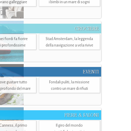
mbrano galleggiare
i bimbi in un mare di sogni
CROCIERE
i fiordi fa fiorire
Stad Amsterdam, la leggenda
i profondissime
della navigazione a vela rivive
EVENTI
dove gustare tutto
Fondali puliti, la missione
ù profondo del mare
contro un mare di rifiuti
FIERE & SALONI
 Canness, il primo
Il giro del mondo