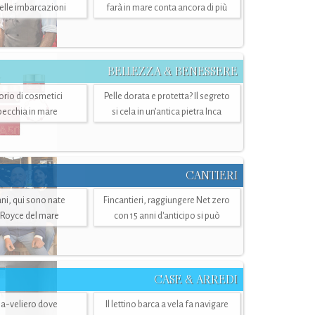
belle imbarcazioni
farà in mare conta ancora di più
BELLEZZA & BENESSERE
torio di cosmetici
Pelle dorata e protetta? Il segreto
specchia in mare
si cela in un’antica pietra Inca
CANTIERI
i, qui sono nate
Fincantieri, raggiungere Net zero
-Royce del mare
con 15 anni d'anticipo si può
CASE & ARREDI
ria-veliero dove
Il lettino barca a vela fa navigare