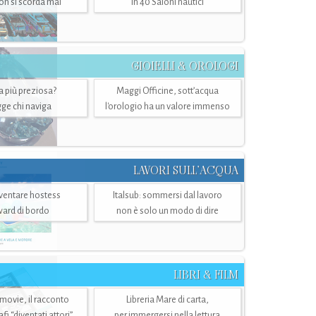
n si scorda mai
in 40 Saloni nautici
GIOIELLI & OROLOGI
ra più preziosa?
Maggi Officine, sott’acqua
ge chi naviga
l'orologio ha un valore immenso
LAVORI SULL’ACQUA
ventare hostess
Italsub: sommersi dal lavoro
ward di bordo
non è solo un modo di dire
LIBRI & FILM
 movie, il racconto
Libreria Mare di carta,
i “diventati attori”
per immergersi nella lettura