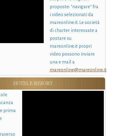
proposte: "navigare" fra
i video selezionati da
mareonline.it. Le società
di charter interessate a
postare su
mareonline.it propri
video possono inviare
una e mail a
mareonline@mareonline.it
HOTEL E RESORT
uole
acanza
 e prima
e
traverso