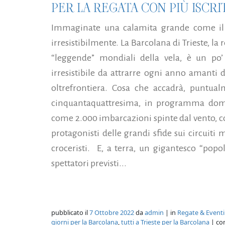
PER LA REGATA CON PIÙ ISCR
Immaginate una calamita grande come il 
irresistibilmente. La Barcolana di Trieste, la r
“leggende” mondiali della vela, è un po
irresistibile da attrarre ogni anno amanti d
oltrefrontiera. Cosa che accadrà, puntual
cinquantaquattresima, in programma dome
come 2.000 imbarcazioni spinte dal vento, co
protagonisti delle grandi sfide sui circuiti 
croceristi. E, a terra, un gigantesco “popo
spettatori previsti...
pubblicato il
7 Ottobre 2022
da
admin
| in
Regate & Eventi
giorni per la Barcolana
,
tutti a Trieste per la Barcolana
| co