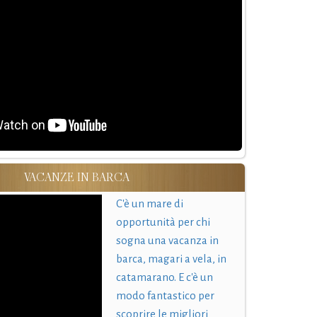
VACANZE IN BARCA
C'è un mare di
opportunità per chi
sogna una vacanza in
barca, magari a vela, in
catamarano. E c'è un
modo fantastico per
scoprire le migliori