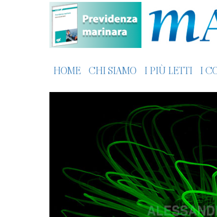
HOME
CHI SIAMO
I PIÙ LETTI
I C