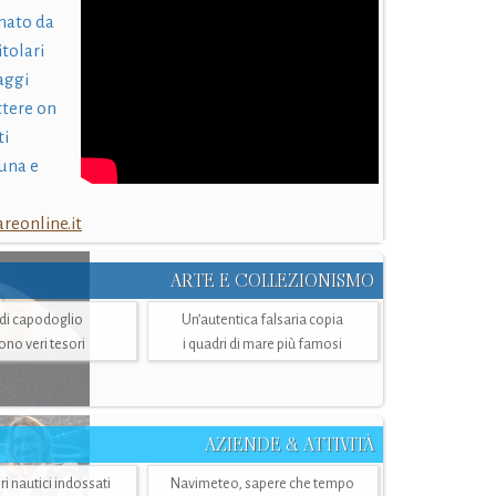
nato da
itolari
laggi
ttere on
ti
una e
eonline.it
ARTE E COLLEZIONISMO
i di capodoglio
Un’autentica falsaria copia
sono veri tesori
i quadri di mare più famosi
AZIENDE & ATTIVITÀ
ri nautici indossati
Navimeteo, sapere che tempo