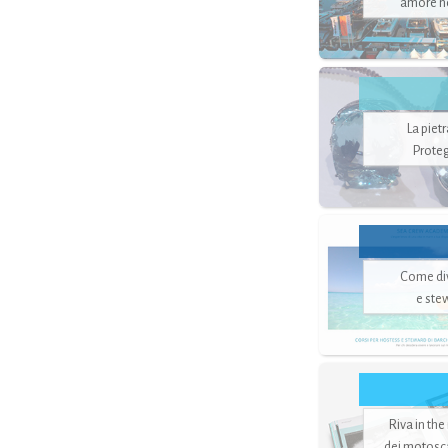
amore no
La piet
Proteg
Come di
e ste
Riva in the
dei motoscaf