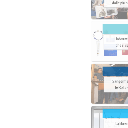
dalle più 
Il labora
che si 
Sangerman
le Rolls
La libre