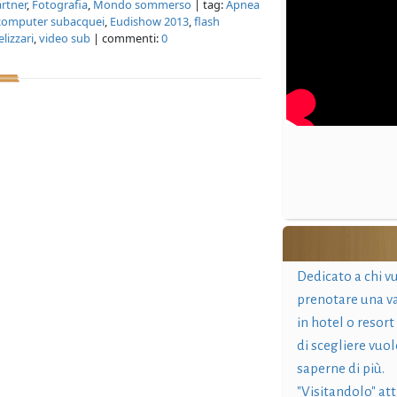
artner
,
Fotografia
,
Mondo sommerso
| tag:
Apnea
computer subacquei
,
Eudishow 2013
,
flash
lizzari
,
video sub
| commenti:
0
Dedicato a chi v
prenotare una v
in hotel o resort
di scegliere vuol
saperne di più.
"Visitandolo" at