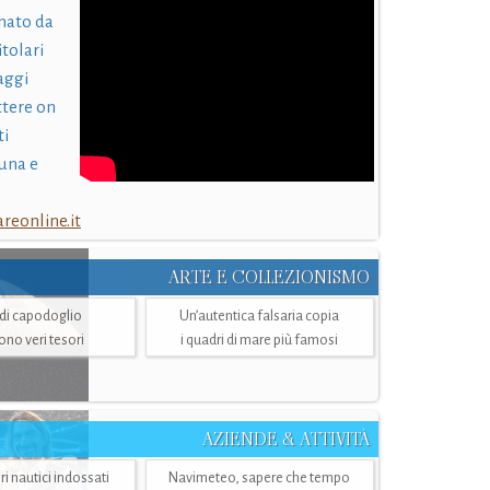
nato da
itolari
laggi
ttere on
ti
una e
eonline.it
ARTE E COLLEZIONISMO
i di capodoglio
Un’autentica falsaria copia
sono veri tesori
i quadri di mare più famosi
AZIENDE & ATTIVITÀ
ri nautici indossati
Navimeteo, sapere che tempo