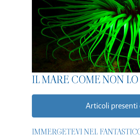
IL MARE COME NON LO 
Articoli presenti 
IMMERGETEVI NEL FANTASTI