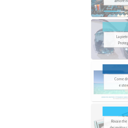
amore no
La piet
Proteg
Come di
e ste
Riva in the
dei motoscaf