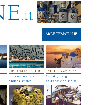
AREE TEMATICHE
CROCIERE&CHARTER
IDEE PER LA VACANZA
In crociera per single
Santorini, un sogno nato
s'incrocia l’amore?
da un’eruzione da incubo