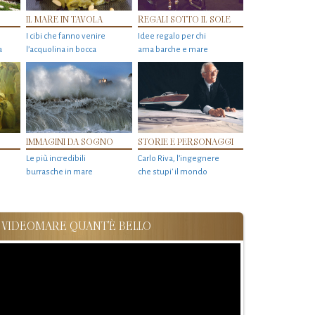
IL MARE IN TAVOLA
REGALI SOTTO IL SOLE
I cibi che fanno venire
Idee regalo per chi
a
l’acquolina in bocca
ama barche e mare
IMMAGINI DA SOGNO
STORIE E PERSONAGGI
Le più incredibili
Carlo Riva, l’ingegnere
burrasche in mare
che stupi' il mondo
VIDEOMARE QUANT'È BELLO