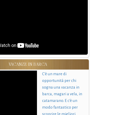
VACANZE IN BARCA
C'è un mare di
opportunità per chi
sogna una vacanza in
barca, magari a vela, in
catamarano. E c'è un
modo fantastico per
scoprire le migliori