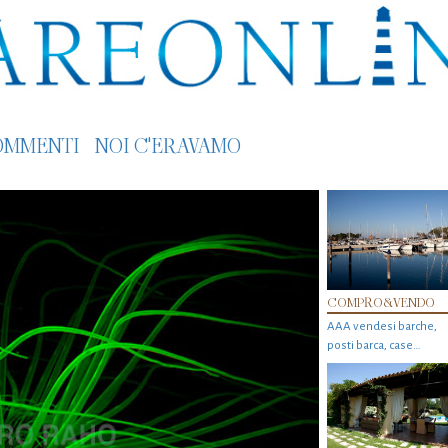
OMMENTI
NOI C'ERAVAMO
COMPRO&VENDO
AAA vendesi barche,
posti barca, case…