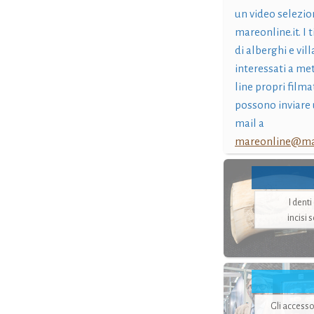
un video selezio
mareonline.it. I t
di alberghi e vil
interessati a me
line propri filma
possono inviare 
mail a
mareonline@mar
I dent
incisi 
Gli accesso