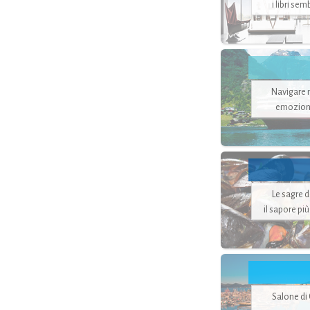
i libri se
Navigare ne
emozion
Le sagre 
il sapore pi
Salone di