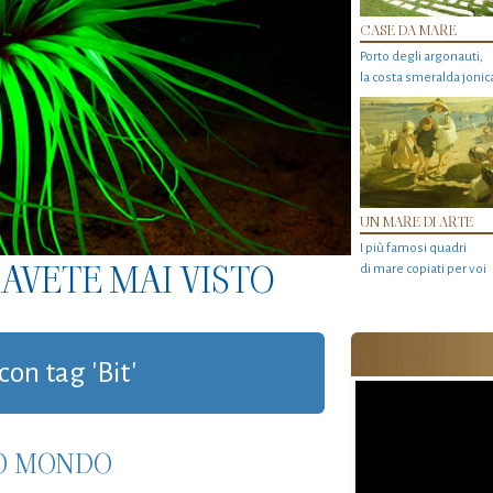
CASE DA MARE
Porto degli argonauti,
la costa smeralda jonic
UN MARE DI ARTE
I più famosi quadri
AVETE MAI VISTO
di mare copiati per voi
con tag 'Bit'
CO MONDO