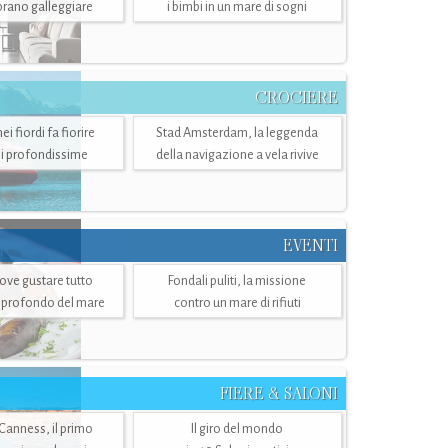
mbrano galleggiare
i bimbi in un mare di sogni
CROCIERE
i fiordi fa fiorire
Stad Amsterdam, la leggenda
i profondissime
della navigazione a vela rivive
EVENTI
dove gustare tutto
Fondali puliti, la missione
ù profondo del mare
contro un mare di rifiuti
FIERE & SALONI
 Canness, il primo
Il giro del mondo