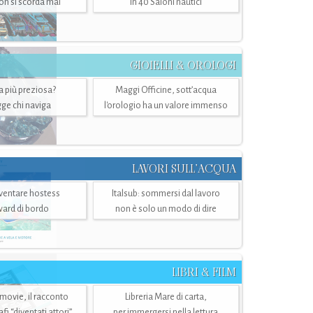
n si scorda mai
in 40 Saloni nautici
GIOIELLI & OROLOGI
ra più preziosa?
Maggi Officine, sott’acqua
ge chi naviga
l'orologio ha un valore immenso
LAVORI SULL’ACQUA
ventare hostess
Italsub: sommersi dal lavoro
ward di bordo
non è solo un modo di dire
LIBRI & FILM
 movie, il racconto
Libreria Mare di carta,
i “diventati attori”
per immergersi nella lettura