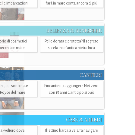
belle imbarcazioni
farà in mare conta ancora di più
BELLEZZA & BENESSERE
torio di cosmetici
Pelle dorata e protetta? Il segreto
specchia in mare
si cela in un’antica pietra Inca
CANTIERI
i, qui sono nate
Fincantieri, raggiungere Net zero
-Royce del mare
con 15 anni d'anticipo si può
CASE & ARREDI
ria-veliero dove
Il lettino barca a vela fa navigare