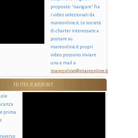
proposte: "navigare" fra
i video selezionati da
mareonline.it. Le società
di charter interessate a
postare su
mareonline.it propri
video possono inviare
una e mail a
mareonline@mareonline.it
HOTEL E RESORT
uole
acanza
 e prima
e
traverso