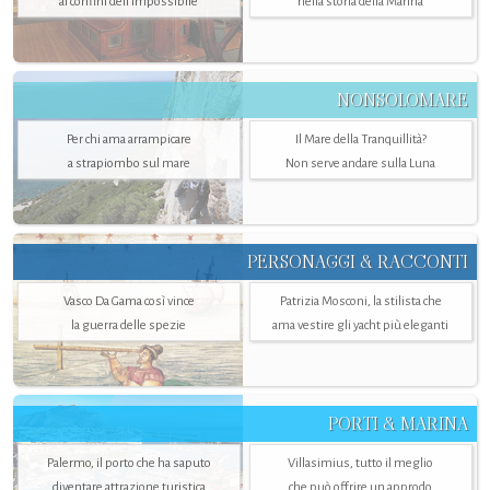
ai confini dell’impossibile
nella storia della Marina
NONSOLOMARE
Per chi ama arrampicare
Il Mare della Tranquillità?
a strapiombo sul mare
Non serve andare sulla Luna
PERSONAGGI & RACCONTI
Vasco Da Gama così vince
Patrizia Mosconi, la stilista che
la guerra delle spezie
ama vestire gli yacht più eleganti
PORTI & MARINA
Palermo, il porto che ha saputo
Villasimius, tutto il meglio
diventare attrazione turistica
che può offrire un approdo