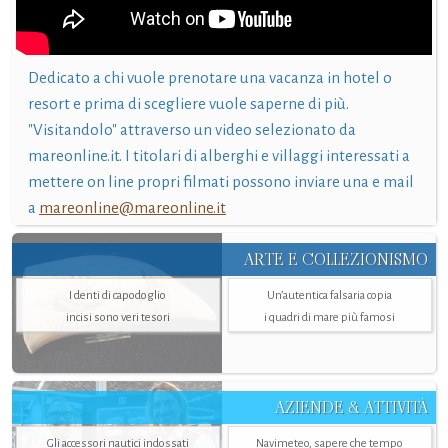
Dedicato a chi vuole prenotare una vacanza in hotel o
resort e prima di scegliere vuole saperne di più.
"Visitandolo" attraverso un video selezionato da
mareonline.it. I titolari di alberghi e villaggi interessati a
mettere on line propri filmati possono inviare una e mail
a
mareonline@mareonline.it
ARTE E COLLEZIONISMO
I denti di capodoglio
Un’autentica falsaria copia
incisi sono veri tesori
i quadri di mare più famosi
AZIENDE & ATTIVITÀ
Gli accessori nautici indossati
Navimeteo, sapere che tempo