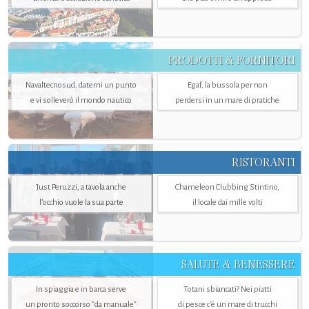
PRODOTTI & FORNITORI
Navaltecnosud, datemi un punto
Egaf, la bussola per non
e vi solleverò il mondo nautico
perdersi in un mare di pratiche
RISTORANTI
Just Peruzzi, a tavola anche
Chameleon Clubbing Stintino,
l’occhio vuole la sua parte
il locale dai mille volti
SALUTE & BENESSERE
In spiaggia e in barca serve
Totani sbiancati? Nei piatti
un pronto soccorso "da manuale"
di pesce c'è un mare di trucchi