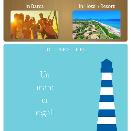
In Barca
In Hotel / Resort
IDEE PER STUPIRE
Un
mare
di
regali