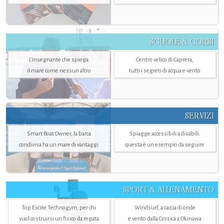
SCUOLE & CORSI
L'insegnante che spiega
Centro velico di Caprera,
il mare come nessun altro
tutti i segreti di acqua e vento
SERVIZI
Smart Boat Owner, la barca
Spiagge accessibili a disabili:
condivisa ha un mare di vantaggi
questa è un esempio da seguire
SPORT & ALLENAMENTO
Top Excite Technogym, per chi
Windsurf, a caccia di onde
vuol costruirsi un fisico da regata
e vento dalla Corsica a Okinawa