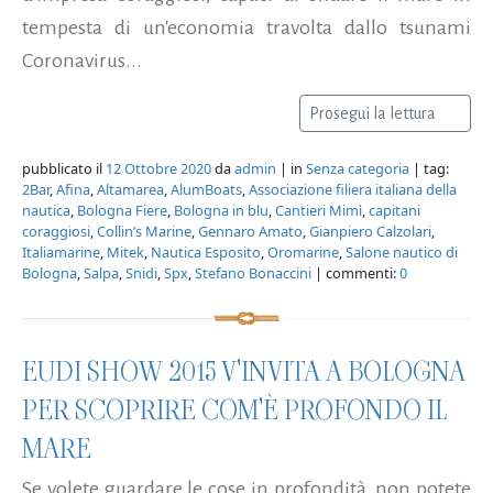
tempesta di un'economia travolta dallo tsunami
Coronavirus...
Prosegui la lettura
pubblicato il
12 Ottobre 2020
da
admin
| in
Senza categoria
| tag:
2Bar
,
Afina
,
Altamarea
,
AlumBoats
,
Associazione filiera italiana della
nautica
,
Bologna Fiere
,
Bologna in blu
,
Cantieri Mimì
,
capitani
coraggiosi
,
Collin’s Marine
,
Gennaro Amato
,
Gianpiero Calzolari
,
Italiamarine
,
Mitek
,
Nautica Esposito
,
Oromarine
,
Salone nautico di
Bologna
,
Salpa
,
Snidi
,
Spx
,
Stefano Bonaccini
| commenti:
0
EUDI SHOW 2015 V'INVITA A BOLOGNA
PER SCOPRIRE COM'È PROFONDO IL
MARE
Se volete guardare le cose in profondità, non potete