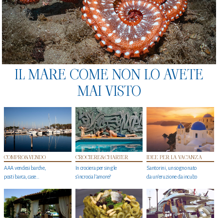
IL MARE COME NON LO AVETE
MAI VISTO
COMPRO&VENDO
CROCIERE&CHARTER
IDEE PER LA VACANZA
AAA vendesi barche,
In crociera per single
Santorini, un sogno nato
posti barca, case…
s'incrocia l’amore?
da un’eruzione da incubo