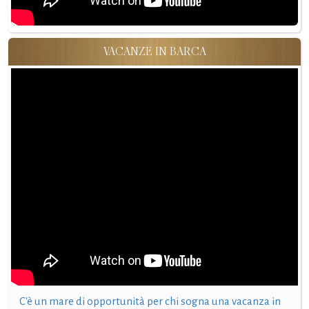
VACANZE IN BARCA
C'è un mare di opportunità per chi sogna una vacanza in