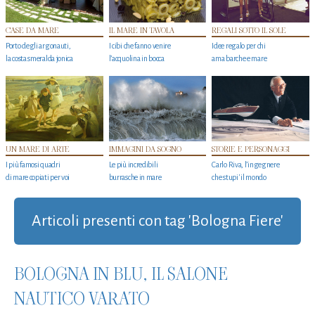
CASE DA MARE
IL MARE IN TAVOLA
REGALI SOTTO IL SOLE
Porto degli argonauti,
I cibi che fanno venire
Idee regalo per chi
la costa smeralda jonica
l’acquolina in bocca
ama barche e mare
UN MARE DI ARTE
IMMAGINI DA SOGNO
STORIE E PERSONAGGI
I più famosi quadri
Le più incredibili
Carlo Riva, l’ingegnere
di mare copiati per voi
burrasche in mare
che stupi' il mondo
Articoli presenti con tag 'Bologna Fiere'
BOLOGNA IN BLU, IL SALONE
NAUTICO VARATO