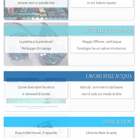
amore non si scorda mai
in 40 Saloni nautici
GIOIELLI & OROLOGI
La pietra più preziosa?
Maggi Officine, sott’acqua
Protegge chi naviga
l'orologio ha un valore immenso
LAVORI SULL’ACQUA
Come diventare hostess
Italsub: sommersi dal lavoro
e steward di bordo
non è solo un modo di dire
LIBRI & FILM
Riva in the movie, il racconto
Libreria Mare di carta,