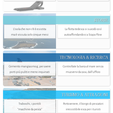
STORIE
L’isola che non c'è è esistita
La flotta tedesca si suicidò così
ma è vissuta solo cinque mesi
autoaffondandosi a Scapa Flow
TECNOLOGIA & RICERCA
Cemento mangiasmog, per avere
Controllate la barca al mare senza
porti più puliti e meno inquinati
muovervi da casa, dall’ufficio
TURISMO & ATTRAZIONI
Trabocchi, i pontili
Portovenere, il borgo di pescatori
"macchine da pesca"
irresistibile esca per i turisti