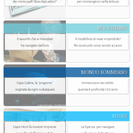
dei motoscafi “diventati attori”
per immergersi nella lettura
MODELLISMO
Il vascello che ai mondiali
Il modellino di nave irripetibile?
ha navigato nell’oro
Per costruirlo sono serviti 47 anni
MONDO SOMMERSO
Capo Galera, la "prigione"
Immersioni nei relitti:
sognata da ogni subacqueo
questa è profonda 150 anni
MUSEI
Capo Horn fa rivivere imprese
La Spezia. per navigare