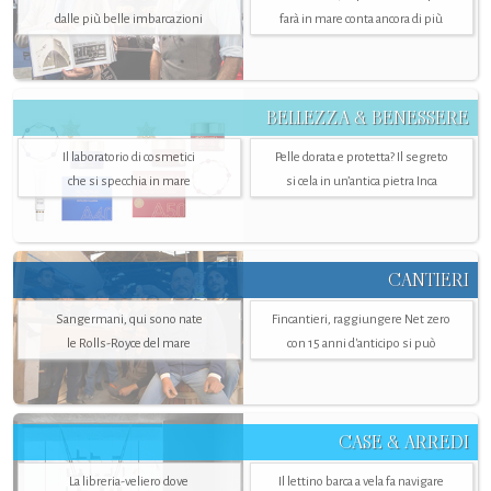
dalle più belle imbarcazioni
farà in mare conta ancora di più
BELLEZZA & BENESSERE
Il laboratorio di cosmetici
Pelle dorata e protetta? Il segreto
che si specchia in mare
si cela in un’antica pietra Inca
CANTIERI
Sangermani, qui sono nate
Fincantieri, raggiungere Net zero
le Rolls-Royce del mare
con 15 anni d'anticipo si può
CASE & ARREDI
La libreria-veliero dove
Il lettino barca a vela fa navigare