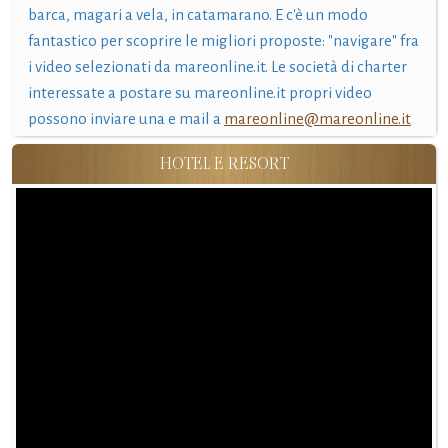
barca, magari a vela, in catamarano. E c'è un modo
fantastico per scoprire le migliori proposte: "navigare" fra
i video selezionati da mareonline.it. Le società di charter
interessate a postare su mareonline.it propri video
possono inviare una e mail a
mareonline@mareonline.it
HOTEL E RESORT