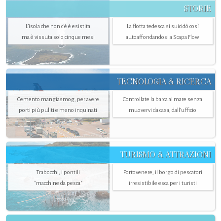
STORIE
L’isola che non c'è è esistita
La flotta tedesca si suicidò così
ma è vissuta solo cinque mesi
autoaffondandosi a Scapa Flow
TECNOLOGIA & RICERCA
Cemento mangiasmog, per avere
Controllate la barca al mare senza
porti più puliti e meno inquinati
muovervi da casa, dall’ufficio
TURISMO & ATTRAZIONI
Trabocchi, i pontili
Portovenere, il borgo di pescatori
"macchine da pesca"
irresistibile esca per i turisti