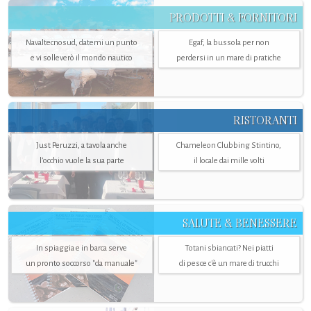
PRODOTTI & FORNITORI
Navaltecnosud, datemi un punto
Egaf, la bussola per non
e vi solleverò il mondo nautico
perdersi in un mare di pratiche
RISTORANTI
Just Peruzzi, a tavola anche
Chameleon Clubbing Stintino,
l’occhio vuole la sua parte
il locale dai mille volti
SALUTE & BENESSERE
In spiaggia e in barca serve
Totani sbiancati? Nei piatti
un pronto soccorso "da manuale"
di pesce c'è un mare di trucchi