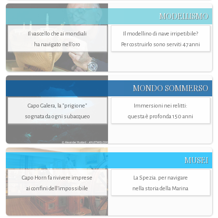
MODELLISMO
Il vascello che ai mondiali
Il modellino di nave irripetibile?
ha navigato nell’oro
Per costruirlo sono serviti 47 anni
MONDO SOMMERSO
Capo Galera, la "prigione"
Immersioni nei relitti:
sognata da ogni subacqueo
questa è profonda 150 anni
MUSEI
Capo Horn fa rivivere imprese
La Spezia. per navigare
ai confini dell’impossibile
nella storia della Marina