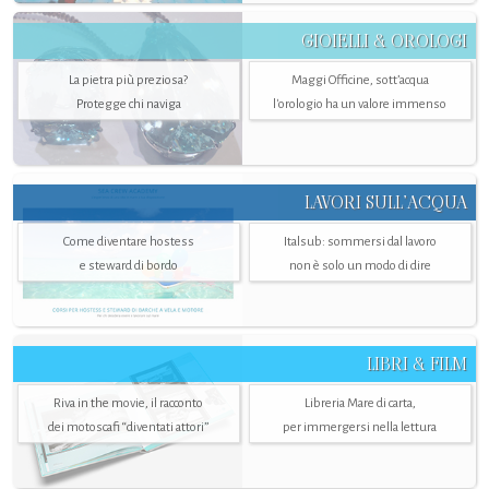
GIOIELLI & OROLOGI
La pietra più preziosa?
Maggi Officine, sott’acqua
Protegge chi naviga
l'orologio ha un valore immenso
LAVORI SULL’ACQUA
Come diventare hostess
Italsub: sommersi dal lavoro
e steward di bordo
non è solo un modo di dire
LIBRI & FILM
Riva in the movie, il racconto
Libreria Mare di carta,
dei motoscafi “diventati attori”
per immergersi nella lettura