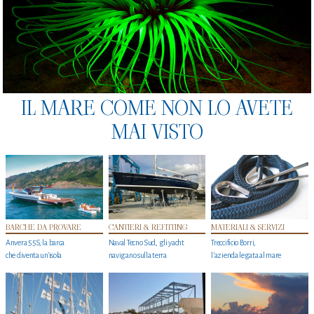
IL MARE COME NON LO AVETE
MAI VISTO
BARCHE DA PROVARE
CANTIERI & REFITTING
MATERIALI & SERVIZI
Anvera 55S, la barca
Naval Tecno Sud, gli yacht
Treccificio Borri,
che diventa un'isola
navigano sulla terra
l'azienda legata al mare