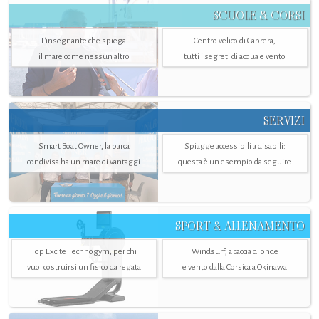
SCUOLE & CORSI
L'insegnante che spiega
Centro velico di Caprera,
il mare come nessun altro
tutti i segreti di acqua e vento
SERVIZI
Smart Boat Owner, la barca
Spiagge accessibili a disabili:
condivisa ha un mare di vantaggi
questa è un esempio da seguire
SPORT & ALLENAMENTO
Top Excite Technogym, per chi
Windsurf, a caccia di onde
vuol costruirsi un fisico da regata
e vento dalla Corsica a Okinawa