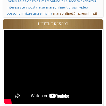
i video selezionati da mareonline.it. Le società di charter
interessate a postare su mareonline.it propri video
possono inviare una e mail a
mareonline@mareonline.it
HOTEL E RESORT