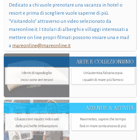
Dedicato a chi vuole prenotare una vacanza in hotel o
resort e prima di scegliere vuole saperne di più.
"Visitandolo" attraverso un video selezionato da
mareonline.it. I titolari di alberghi e villaggi interessati a
mettere on line propri filmati possono inviare una e mail
a
mareonline@mareonline.it
ARTE E COLLEZIONISMO
I denti di capodoglio
Un’autentica falsaria copia
incisi sono veri tesori
i quadri di mare più famosi
AZIENDE & ATTIVITÀ
Gli accessori nautici indossati
Navimeteo, sapere che tempo
dalle più belle imbarcazioni
farà in mare conta ancora di più