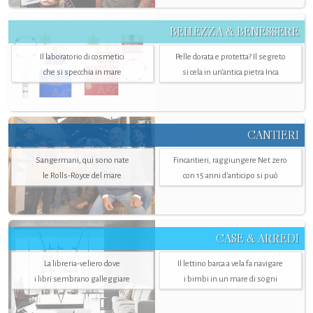
BELLEZZA & BENESSERE
Il laboratorio di cosmetici
Pelle dorata e protetta? Il segreto
che si specchia in mare
si cela in un’antica pietra Inca
CANTIERI
Sangermani, qui sono nate
Fincantieri, raggiungere Net zero
le Rolls-Royce del mare
con 15 anni d'anticipo si può
CASE & ARREDI
La libreria-veliero dove
Il lettino barca a vela fa navigare
i libri sembrano galleggiare
i bimbi in un mare di sogni