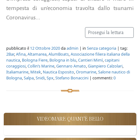
tempesta di un'economia travolta dallo tsunami
Coronavirus...
Prosegui la lettura
pubblicato il
12 Ottobre 2020
da
admin
| in
Senza categoria
| tag:
2Bar
,
Afina
,
Altamarea
,
AlumBoats
,
Associazione filiera italiana della
nautica
,
Bologna Fiere
,
Bologna in blu
,
Cantieri Mimì
,
capitani
coraggiosi
,
Collin’s Marine
,
Gennaro Amato
,
Gianpiero Calzolari
,
Italiamarine
,
Mitek
,
Nautica Esposito
,
Oromarine
,
Salone nautico di
Bologna
,
Salpa
,
Snidi
,
Spx
,
Stefano Bonaccini
| commenti:
0
VIDEOMARE QUANT'È BELLO