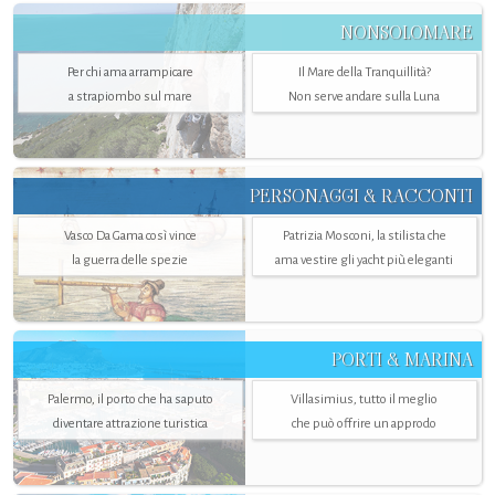
NONSOLOMARE
Per chi ama arrampicare
Il Mare della Tranquillità?
a strapiombo sul mare
Non serve andare sulla Luna
PERSONAGGI & RACCONTI
Vasco Da Gama così vince
Patrizia Mosconi, la stilista che
la guerra delle spezie
ama vestire gli yacht più eleganti
PORTI & MARINA
Palermo, il porto che ha saputo
Villasimius, tutto il meglio
diventare attrazione turistica
che può offrire un approdo