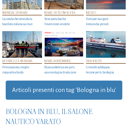
IMPRESE DI MARE
MARE DI TECNOLOGIA
METEO
L'azienda che tiene alta la
Stive porta barche
Il sito per navigare
bandiera italiana sui mari
l'invenzione vincente
lontano dai pericoli
SICUREZZA IN MARE
MARE SOSTENIBILE
TRAGHETTI
Primo soccorso, meglio
Ricarica elettrica nei porti,
Grimaldi raddoppia
impararlo a bordo
una montagna di soluzioni
le corse per la Sardegna
Articoli presenti con tag 'Bologna in blu'
BOLOGNA IN BLU, IL SALONE
NAUTICO VARATO