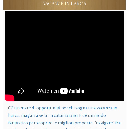
VACANZE IN BARCA
C'è un mare di opportunità per chi sogna una vacanza in
barca, magari a vela, in catamarano. E c'è un modo
fantastico per scoprire le migliori proposte: "navigare" fra