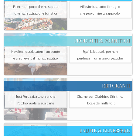
Palermo, il porto che ha saputo
Villasimius, tutto il meglio
diventare attrazione turistica
che può offrire un approdo
PRODOTTI & FORNITORI
Navaltecnosud, datemi un punto
Egaf, la bussola per non
e vi solleverò il mondo nautico
perdersi in un mare di pratiche
RISTORANTI
Just Peruzzi, a tavola anche
Chameleon Clubbing Stintino,
l’occhio vuole la sua parte
il locale dai mille volti
SALUTE & BENESSERE