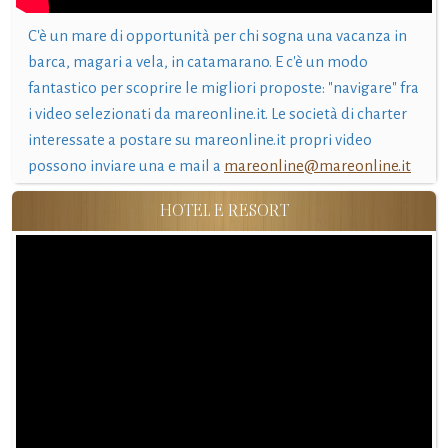
C'è un mare di opportunità per chi sogna una vacanza in
barca, magari a vela, in catamarano. E c'è un modo
fantastico per scoprire le migliori proposte: "navigare" fra
i video selezionati da mareonline.it. Le società di charter
interessate a postare su mareonline.it propri video
possono inviare una e mail a
mareonline@mareonline.it
HOTEL E RESORT