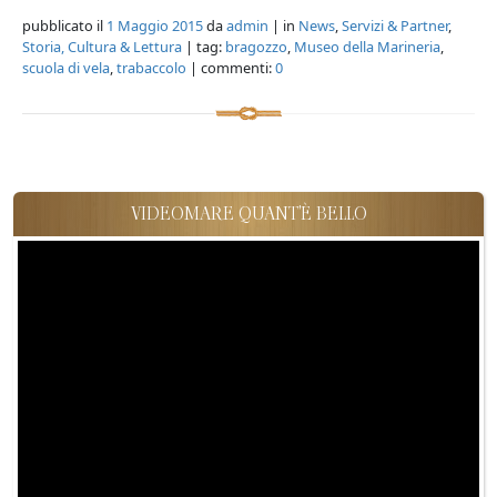
pubblicato il
1 Maggio 2015
da
admin
| in
News
,
Servizi & Partner
,
Storia, Cultura & Lettura
| tag:
bragozzo
,
Museo della Marineria
,
scuola di vela
,
trabaccolo
| commenti:
0
VIDEOMARE QUANT'È BELLO