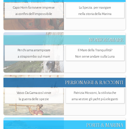
Capo Horn fa rivivere imprese
La Spezia. per navigare
ai confini dell’impossibile
nella storia della Marina
NONSOLOMARE
Per chi ama arrampicare
Il Mare della Tranquillità?
a strapiombo sul mare
Non serve andare sulla Luna
PERSONAGGI & RACCONTI
Vasco Da Gama così vince
Patrizia Mosconi, la stilista che
la guerra delle spezie
ama vestire gli yacht più eleganti
PORTI & MARINA