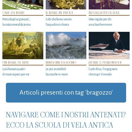
CASE DA MARE
IL MARE IN TAVOLA
REGALI SOTTO IL SOLE
Porto degli argonauti,
I cibi che fanno venire
Idee regalo per chi
la costa smeralda jonica
l’acquolina in bocca
ama barche e mare
UN MARE DI ARTE
IMMAGINI DA SOGNO
STORIE E PERSONAGGI
I più famosi quadri
Le più incredibili
Carlo Riva, l’ingegnere
di mare copiati per voi
burrasche in mare
che stupi' il mondo
Articoli presenti con tag 'bragozzo'
NAVIGARE COME I NOSTRI ANTENATI?
ECCO LA SCUOLA DI VELA ANTICA