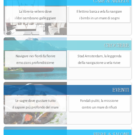
CASE & ARREDI
La libreria-veliero dove
Il lettino barca a vela fa navigare
i libri sembrano galleggiare
i bimbi in un mare di sogni
CROCIERE
Navigare nei fiordi fa fiorire
Stad Amsterdam, la leggenda
emozioni profondissime
della navigazione a vela rivive
EVENTI
Le sagre dove gustare tutto
Fondali puliti, la missione
il sapore più profondo del mare
contro un mare di rifiuti
FIERE & SALONI