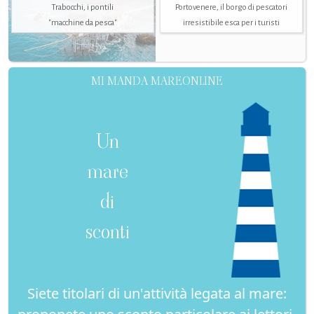
Trabocchi, i pontili
Portovenere, il borgo di pescatori
"macchine da pesca"
irresistibile esca per i turisti
MI MANDA MAREONLINE
Un
mare
di
sconti
Siete titolari di un'attività legata al mare: