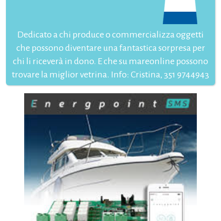
Dedicato a chi produce o commercializza oggetti
che possono diventare una fantastica sorpresa per
chi li riceverà in dono. E che su mareonline possono
trovare la miglior vetrina. Info: Cristina, 351 9744943