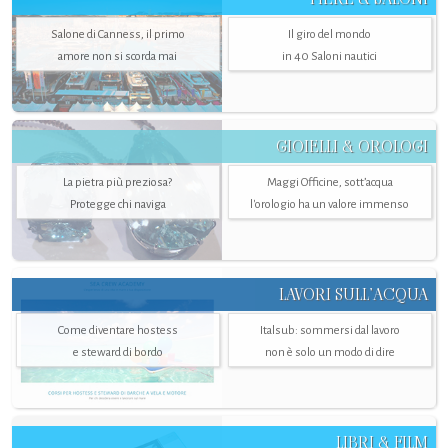
Salone di Canness, il primo
Il giro del mondo
amore non si scorda mai
in 40 Saloni nautici
GIOIELLI & OROLOGI
La pietra più preziosa?
Maggi Officine, sott’acqua
Protegge chi naviga
l'orologio ha un valore immenso
LAVORI SULL’ACQUA
Come diventare hostess
Italsub: sommersi dal lavoro
e steward di bordo
non è solo un modo di dire
LIBRI & FILM