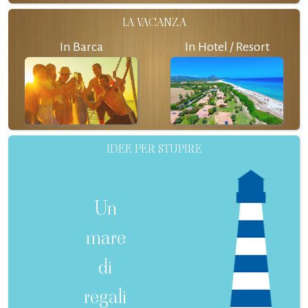
LA VACANZA
In Barca
In Hotel / Resort
IDEE PER STUPIRE
Un
mare
di
regali