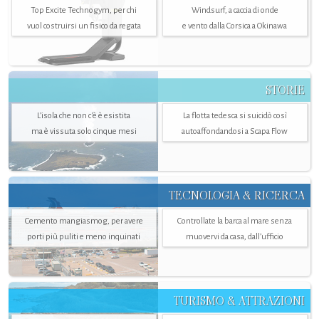
Top Excite Technogym, per chi
Windsurf, a caccia di onde
vuol costruirsi un fisico da regata
e vento dalla Corsica a Okinawa
STORIE
L’isola che non c'è è esistita
La flotta tedesca si suicidò così
ma è vissuta solo cinque mesi
autoaffondandosi a Scapa Flow
TECNOLOGIA & RICERCA
Cemento mangiasmog, per avere
Controllate la barca al mare senza
porti più puliti e meno inquinati
muovervi da casa, dall’ufficio
TURISMO & ATTRAZIONI