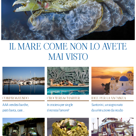
IL MARE COME NON LO AVETE
MAI VISTO
COMPRO&VENDO
CROCIERE&CHARTER
IDEE PER LA VACANZA
AAA vendesi barche,
In crociera per single
Santorini, un sogno nato
posti barca, case…
s'incrocia l’amore?
da un’eruzione da incubo