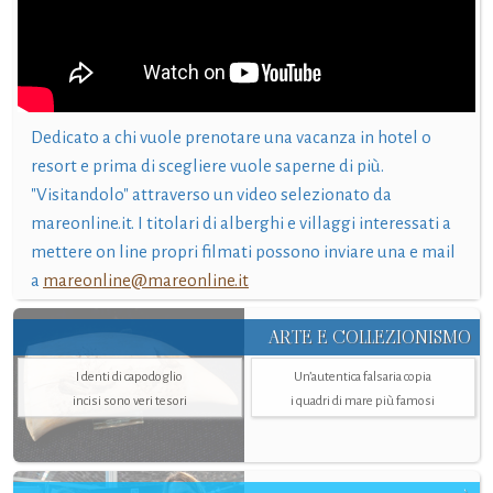
Dedicato a chi vuole prenotare una vacanza in hotel o
resort e prima di scegliere vuole saperne di più.
"Visitandolo" attraverso un video selezionato da
mareonline.it. I titolari di alberghi e villaggi interessati a
mettere on line propri filmati possono inviare una e mail
a
mareonline@mareonline.it
ARTE E COLLEZIONISMO
I denti di capodoglio
Un’autentica falsaria copia
incisi sono veri tesori
i quadri di mare più famosi