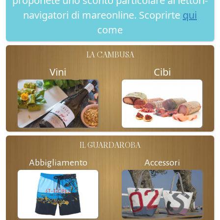
proponete uno sconto particolare ai lettori-
navigatori di mareonline. Scoprirte
qui
come
LA CAMBUSA
Vini
Cibi
IL GUARDAROBA
Abbigliamento
Accessori