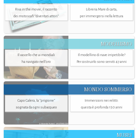
Riva in the movie, il racconto
Libreria Mare di carta,
dei motoscafi “diventati attori”
per immergersi nella lettura
MODELLISMO
Il vascello che ai mondiali
Il modellino di nave irripetibile?
ha navigato nell’oro
Per costruirlo sono serviti 47 anni
MONDO SOMMERSO
Capo Galera, la "prigione"
Immersioni nei relitti:
sognata da ogni subacqueo
questa è profonda 150 anni
MUSEI