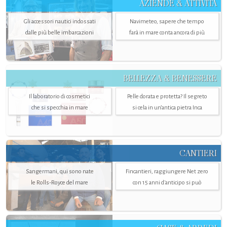
AZIENDE & ATTIVITÀ
Gli accessori nautici indossati
Navimeteo, sapere che tempo
dalle più belle imbarcazioni
farà in mare conta ancora di più
BELLEZZA & BENESSERE
Il laboratorio di cosmetici
Pelle dorata e protetta? Il segreto
che si specchia in mare
si cela in un’antica pietra Inca
CANTIERI
Sangermani, qui sono nate
Fincantieri, raggiungere Net zero
le Rolls-Royce del mare
con 15 anni d'anticipo si può