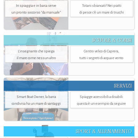
In spiaggia e in barca serve
Totani sbiancati? Nei piatti
un pronto soccorso "da manuale"
di pesce c'è un mare di trucchi
SCUOLE & CORSI
L'insegnante che spiega
Centro velico di Caprera,
il mare come nessun altro
tutti i segreti di acqua e vento
SERVIZI
Smart Boat Owner, la barca
Spiagge accessibili a disabili:
condivisa ha un mare di vantaggi
questa è un esempio da seguire
SPORT & ALLENAMENTO