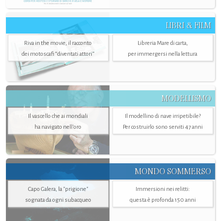
LIBRI & FILM
Riva in the movie, il racconto
Libreria Mare di carta,
dei motoscafi “diventati attori”
per immergersi nella lettura
MODELLISMO
Il vascello che ai mondiali
Il modellino di nave irripetibile?
ha navigato nell’oro
Per costruirlo sono serviti 47 anni
MONDO SOMMERSO
Capo Galera, la "prigione"
Immersioni nei relitti:
sognata da ogni subacqueo
questa è profonda 150 anni