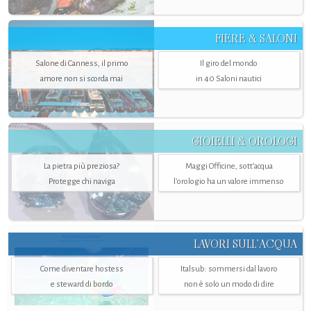
FIERE & SALONI
Salone di Canness, il primo
Il giro del mondo
amore non si scorda mai
in 40 Saloni nautici
GIOIELLI & OROLOGI
La pietra più preziosa?
Maggi Officine, sott’acqua
Protegge chi naviga
l'orologio ha un valore immenso
LAVORI SULL’ACQUA
Come diventare hostess
Italsub: sommersi dal lavoro
e steward di bordo
non è solo un modo di dire