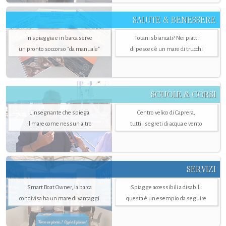
SALUTE & BENESSERE
In spiaggia e in barca serve
Totani sbiancati? Nei piatti
un pronto soccorso "da manuale"
di pesce c'è un mare di trucchi
SCUOLE & CORSI
L'insegnante che spiega
Centro velico di Caprera,
il mare come nessun altro
tutti i segreti di acqua e vento
SERVIZI
Smart Boat Owner, la barca
Spiagge accessibili a disabili:
condivisa ha un mare di vantaggi
questa è un esempio da seguire