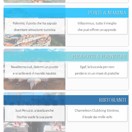
PORTI & MARINA
Palermo, il porto che ha saputo
Villasimius, tutto il meglio
diventare attrazione turistica
che può offrire un approdo
PRODOTTI & FORNITORI
Navaltecnosud, datemi un punto
Egaf, la bussola per non
e vi solleverò il mondo nautico
perdersi in un mare di pratiche
RISTORANTI
Just Peruzzi, a tavola anche
Chameleon Clubbing Stintino,
l’occhio vuole la sua parte
il locale dai mille volti