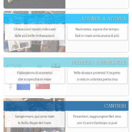
AZIENDE & ATTIVITÀ
Gli accessori nautici indossati
Navimeteo, sapere che tempo
dalle più belle imbarcazioni
farà in mare conta ancora di più
BELLEZZA & BENESSERE
Il laboratorio di cosmetici
Pelle dorata e protetta? Il segreto
che si specchia in mare
si cela in un’antica pietra Inca
CANTIERI
Sangermani, qui sono nate
Fincantieri, raggiungere Net zero
le Rolls-Royce del mare
con 15 anni d'anticipo si può