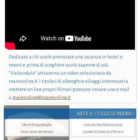
Dedicato a chi vuole prenotare una vacanza in hotel o
resort e prima di scegliere vuole saperne di più.
"Visitandolo" attraverso un video selezionato da
mareonline.it. I titolari di alberghi e villaggi interessati a
mettere on line propri filmati possono inviare una e mail
a
mareonline@mareonline.it
ARTE E COLLEZIONISMO
I denti di capodoglio
Un’autentica falsaria copia
incisi sono veri tesori
i quadri di mare più famosi