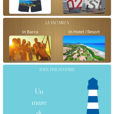
LA VACANZA
In Barca
In Hotel / Resort
IDEE PER STUPIRE
Un
mare
di