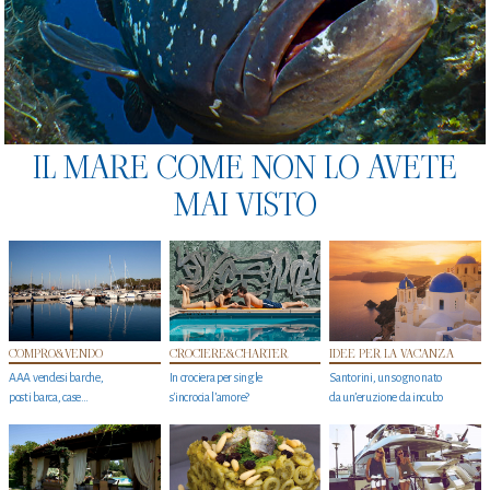
IL MARE COME NON LO AVETE
MAI VISTO
COMPRO&VENDO
CROCIERE&CHARTER
IDEE PER LA VACANZA
AAA vendesi barche,
In crociera per single
Santorini, un sogno nato
posti barca, case…
s'incrocia l’amore?
da un’eruzione da incubo