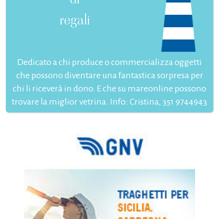
regali
Dedicato a chi produce o commercializza oggetti
che possono diventare una fantastica sorpresa per
chi li riceverà in dono. E che su mareonline possono
trovare la miglior vetrina. Info: Cristina, 351 9744943