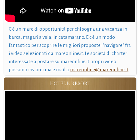
C'è un mare di opportunità per chi sogna una vacanza in
barca, magari a vela, in catamarano. E c'è un modo
fantastico per scoprire le migliori proposte: "navigare" fra
i video selezionati da mareonline.it. Le società di charter
interessate a postare su mareonline.it propri video
possono inviare una e mail a
mareonline@mareonline.it
HOTEL E RESORT