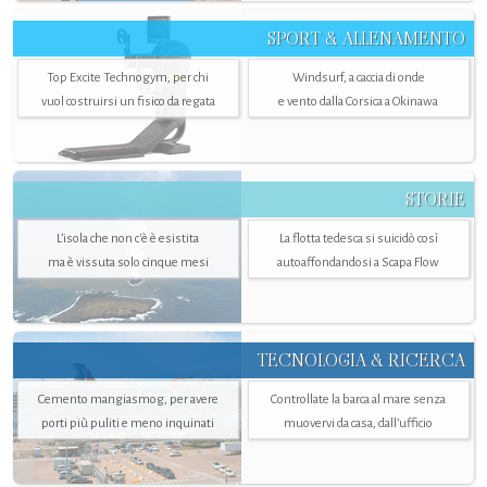
SPORT & ALLENAMENTO
Top Excite Technogym, per chi
Windsurf, a caccia di onde
vuol costruirsi un fisico da regata
e vento dalla Corsica a Okinawa
STORIE
L’isola che non c'è è esistita
La flotta tedesca si suicidò così
ma è vissuta solo cinque mesi
autoaffondandosi a Scapa Flow
TECNOLOGIA & RICERCA
Cemento mangiasmog, per avere
Controllate la barca al mare senza
porti più puliti e meno inquinati
muovervi da casa, dall’ufficio