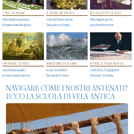
CASE DA MARE
IL MARE IN TAVOLA
REGALI SOTTO IL SOLE
Porto degli argonauti,
I cibi che fanno venire
Idee regalo per chi
la costa smeralda jonica
l’acquolina in bocca
ama barche e mare
UN MARE DI ARTE
IMMAGINI DA SOGNO
STORIE E PERSONAGGI
I più famosi quadri
Le più incredibili
Carlo Riva, l’ingegnere
di mare copiati per voi
burrasche in mare
che stupi' il mondo
NAVIGARE COME I NOSTRI ANTENATI?
ECCO LA SCUOLA DI VELA ANTICA