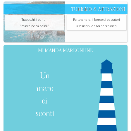
TURISMO & ATTRAZIONI
Trabocchi, i pontili
Portovenere, il borgo di pescatori
"macchine da pesca"
irresistibile esca per i turisti
MI MANDA MAREONLINE
Un
mare
di
sconti