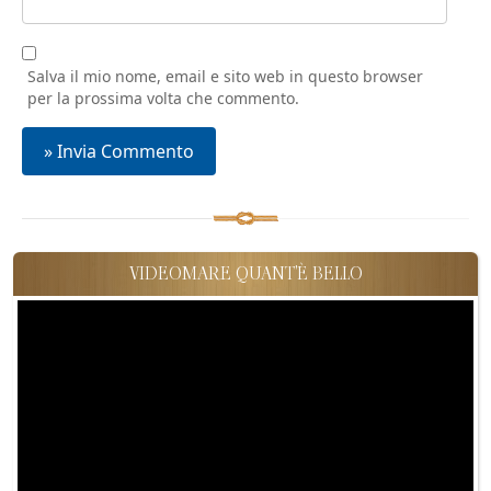
Salva il mio nome, email e sito web in questo browser
per la prossima volta che commento.
VIDEOMARE QUANT'È BELLO