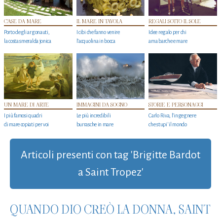
CASE DA MARE
IL MARE IN TAVOLA
REGALI SOTTO IL SOLE
Porto degli argonauti,
I cibi che fanno venire
Idee regalo per chi
la costa smeralda jonica
l’acquolina in bocca
ama barche e mare
UN MARE DI ARTE
IMMAGINI DA SOGNO
STORIE E PERSONAGGI
I più famosi quadri
Le più incredibili
Carlo Riva, l’ingegnere
di mare copiati per voi
burrasche in mare
che stupi' il mondo
Articoli presenti con tag 'Brigitte Bardot
a Saint Tropez'
QUANDO DIO CREÒ LA DONNA, SAINT