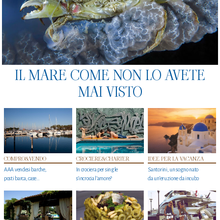
IL MARE COME NON LO AVETE
MAI VISTO
COMPRO&VENDO
CROCIERE&CHARTER
IDEE PER LA VACANZA
AAA vendesi barche,
In crociera per single
Santorini, un sogno nato
posti barca, case…
s'incrocia l’amore?
da un’eruzione da incubo