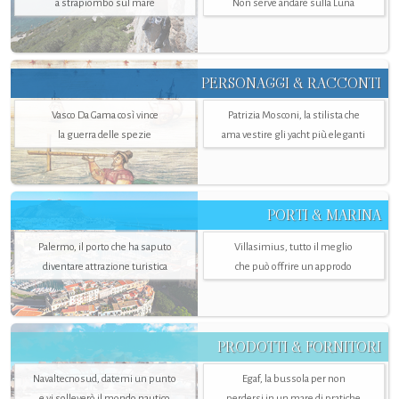
a strapiombo sul mare
Non serve andare sulla Luna
PERSONAGGI & RACCONTI
Vasco Da Gama così vince
Patrizia Mosconi, la stilista che
la guerra delle spezie
ama vestire gli yacht più eleganti
PORTI & MARINA
Palermo, il porto che ha saputo
Villasimius, tutto il meglio
diventare attrazione turistica
che può offrire un approdo
PRODOTTI & FORNITORI
Navaltecnosud, datemi un punto
Egaf, la bussola per non
e vi solleverò il mondo nautico
perdersi in un mare di pratiche