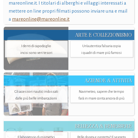
mareonline.it. I titolari di alberghi e villaggi interessati a
mettere on line propri filmati possono inviare una e mail
a
mareonline@mareonline.it
ARTE E COLLEZIONISMO
I denti di capodoglio
Un’autentica falsaria copia
incisi sono veri tesori
i quadri di mare più famosi
AZIENDE & ATTIVITÀ
Gli accessori nautici indossati
Navimeteo, sapere che tempo
dalle più belle imbarcazioni
farà in mare conta ancora di più
BELLEZZA & BENESSERE
Il laboratorio di cosmetici
Pelle dorata e protetta? Il segreto