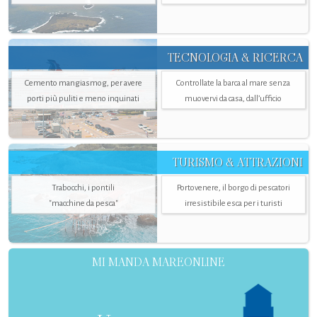
TECNOLOGIA & RICERCA
Cemento mangiasmog, per avere
Controllate la barca al mare senza
porti più puliti e meno inquinati
muovervi da casa, dall’ufficio
TURISMO & ATTRAZIONI
Trabocchi, i pontili
Portovenere, il borgo di pescatori
"macchine da pesca"
irresistibile esca per i turisti
MI MANDA MAREONLINE