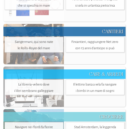
che si specchia in mare
si cela in un’antica pietra Inca
CANTIERI
Sangermani, qui sono nate
Fincantieri, raggiungere Net zero
le Rolls-Royce del mare
con 15 anni d'anticipo si può
CASE & ARREDI
La libreria-veliero dove
Il lettino barca a vela fa navigare
i libri sembrano galleggiare
i bimbi in un mare di sogni
CROCIERE
Navigare nei fiordi fa fiorire
Stad Amsterdam, la leggenda