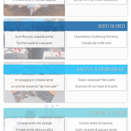
RISTORANTI
Just Peruzzi, a tavola anche
Chameleon Clubbing Stintino,
l’occhio vuole la sua parte
il locale dai mille volti
SALUTE & BENESSERE
In spiaggia e in barca serve
Totani sbiancati? Nei piatti
un pronto soccorso "da manuale"
di pesce c'è un mare di trucchi
SCUOLE & CORSI
L'insegnante che spiega
Centro velico di Caprera,
il mare come nessun altro
tutti i segreti di acqua e vento