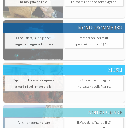
ha navigato nell’oro
Per costruirlo sono serviti 47 anni
MONDO SOMMERSO
Capo Galera, la "prigione"
Immersioni nei relitti:
sognata da ogni subacqueo
questa è profonda 150 anni
MUSEI
Capo Horn fa rivivere imprese
La Spezia. per navigare
ai confini dell’impossibile
nella storia della Marina
NONSOLOMARE
Per chi ama arrampicare
Il Mare della Tranquillità?