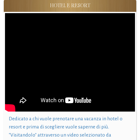
HOTEL E RESORT
Dedicato a chi vuole prenotare una vacanza in hotel o
resort e prima di scegliere vuole saperne di più.
"Visitandolo" attraverso un video selezionato da