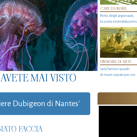
CASE DA MARE
Porto degli argonauti,
la costa smeralda jonic
UN MARE DI ARTE
I più famosi quadri
AVETE MAI VISTO
di mare copiati per voi
ntiere Dubigeon di Nantes'
IATO FACCIA