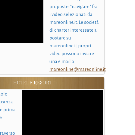
proposte: "navigare" fra
i video selezionati da
mareonline.it. Le società
di charter interessate a
postare su
mareonline.it propri
video possono inviare
una e mail a
mareonline@mareonline.it
HOTEL E RESORT
uole
acanza
 e prima
e
traverso