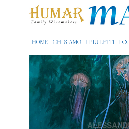
HOME
CHI SIAMO
I PIÙ LETTI
I C