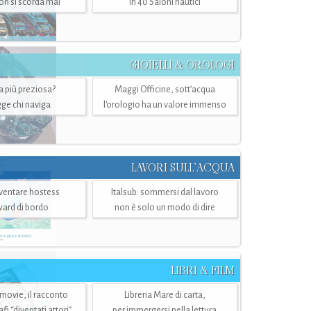
n si scorda mai
in 40 Saloni nautici
GIOIELLI & OROLOGI
ra più preziosa?
Maggi Officine, sott’acqua
ge chi naviga
l'orologio ha un valore immenso
LAVORI SULL’ACQUA
ventare hostess
Italsub: sommersi dal lavoro
ward di bordo
non è solo un modo di dire
LIBRI & FILM
 movie, il racconto
Libreria Mare di carta,
i “diventati attori”
per immergersi nella lettura