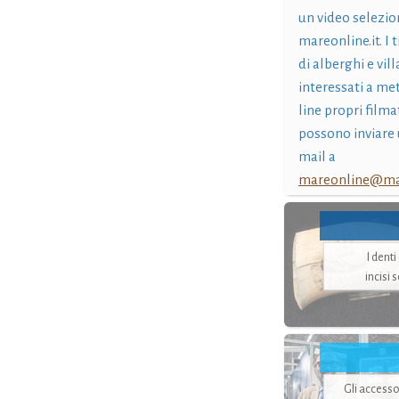
un video selezio
mareonline.it. I t
di alberghi e vil
interessati a me
line propri filma
possono inviare 
mail a
mareonline@mar
I dent
incisi 
Gli accesso