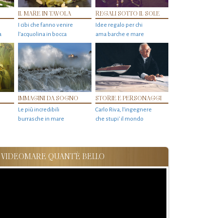
IL MARE IN TAVOLA
REGALI SOTTO IL SOLE
I cibi che fanno venire
Idee regalo per chi
a
l’acquolina in bocca
ama barche e mare
IMMAGINI DA SOGNO
STORIE E PERSONAGGI
Le più incredibili
Carlo Riva, l’ingegnere
burrasche in mare
che stupi' il mondo
VIDEOMARE QUANT'È BELLO