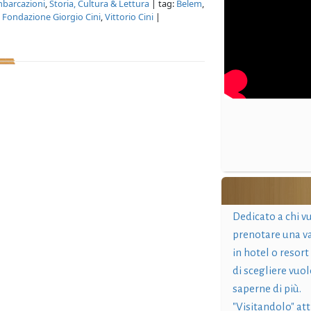
mbarcazioni
,
Storia, Cultura & Lettura
| tag:
Belem
,
,
Fondazione Giorgio Cini
,
Vittorio Cini
|
Dedicato a chi v
prenotare una v
in hotel o resort
di scegliere vuol
saperne di più.
"Visitandolo" at