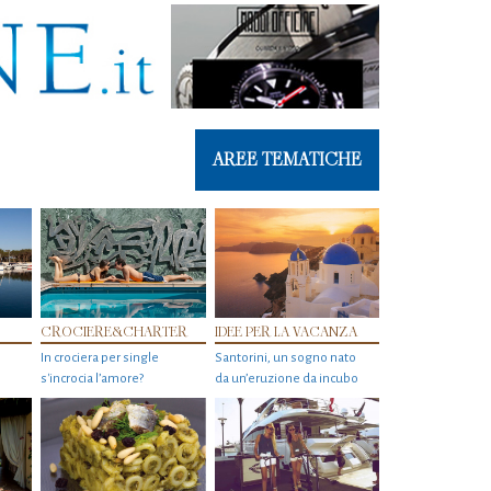
AREE TEMATICHE
CROCIERE&CHARTER
IDEE PER LA VACANZA
In crociera per single
Santorini, un sogno nato
s'incrocia l’amore?
da un’eruzione da incubo