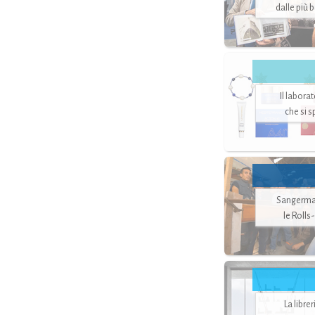
dalle più 
Il labora
che si 
Sangerman
le Rolls
La libre