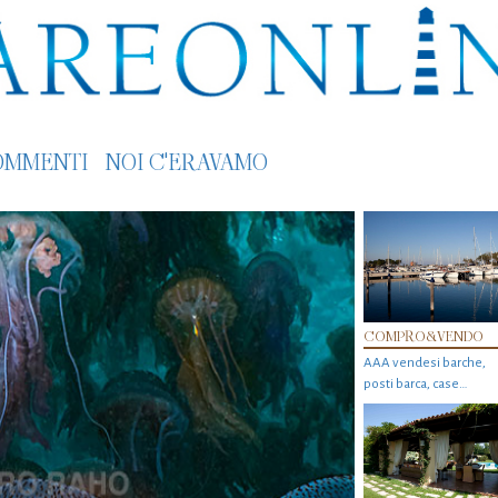
OMMENTI
NOI C'ERAVAMO
COMPRO&VENDO
AAA vendesi barche,
posti barca, case…