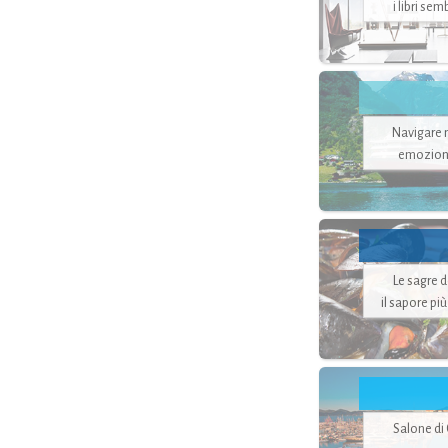
i libri se
Navigare ne
emozion
Le sagre 
il sapore pi
Salone di