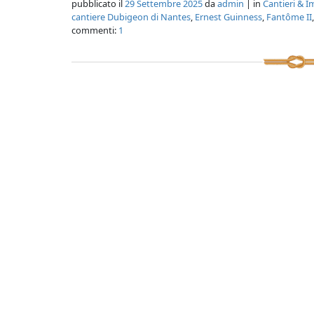
pubblicato il
29 Settembre 2025
da
admin
| in
Cantieri & I
cantiere Dubigeon di Nantes
,
Ernest Guinness
,
Fantôme II
commenti:
1