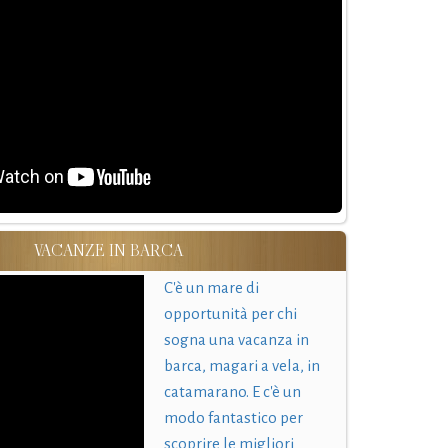
VACANZE IN BARCA
C'è un mare di
opportunità per chi
sogna una vacanza in
barca, magari a vela, in
catamarano. E c'è un
modo fantastico per
scoprire le migliori