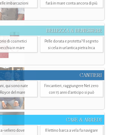
belle imbarcazioni
farà in mare conta ancora di più
BELLEZZA & BENESSERE
torio di cosmetici
Pelle dorata e protetta? Il segreto
specchia in mare
si cela in un’antica pietra Inca
CANTIERI
i, qui sono nate
Fincantieri, raggiungere Net zero
-Royce del mare
con 15 anni d'anticipo si può
CASE & ARREDI
ria-veliero dove
Il lettino barca a vela fa navigare