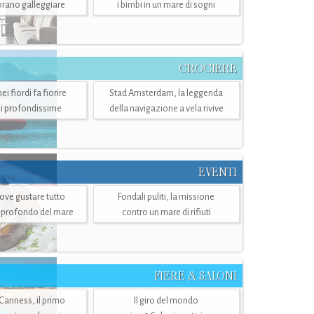
mbrano galleggiare
i bimbi in un mare di sogni
CROCIERE
i fiordi fa fiorire
Stad Amsterdam, la leggenda
i profondissime
della navigazione a vela rivive
EVENTI
dove gustare tutto
Fondali puliti, la missione
ù profondo del mare
contro un mare di rifiuti
FIERE & SALONI
 Canness, il primo
Il giro del mondo