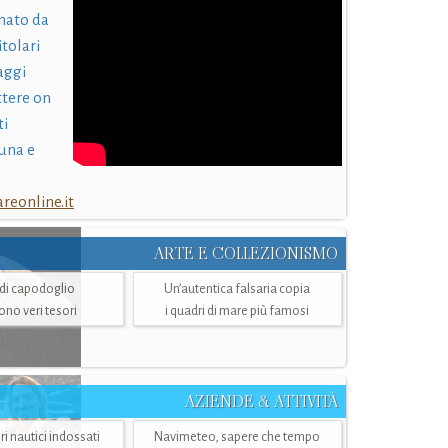
nato da
itolari
laggi
ttere on
ti
una e
eonline.it
ARTE E COLLEZIONISMO
i di capodoglio
Un’autentica falsaria copia
sono veri tesori
i quadri di mare più famosi
AZIENDE & ATTIVITÀ
ri nautici indossati
Navimeteo, sapere che tempo