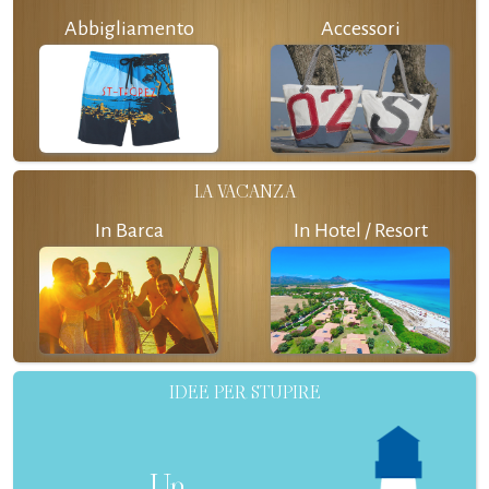
Abbigliamento
Accessori
LA VACANZA
In Barca
In Hotel / Resort
IDEE PER STUPIRE
Un