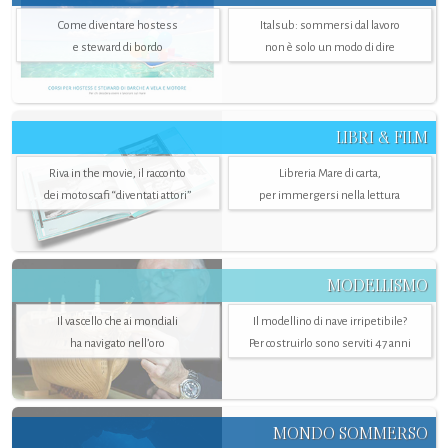
Come diventare hostess
Italsub: sommersi dal lavoro
e steward di bordo
non è solo un modo di dire
LIBRI & FILM
Riva in the movie, il racconto
Libreria Mare di carta,
dei motoscafi “diventati attori”
per immergersi nella lettura
MODELLISMO
Il vascello che ai mondiali
Il modellino di nave irripetibile?
ha navigato nell’oro
Per costruirlo sono serviti 47 anni
MONDO SOMMERSO