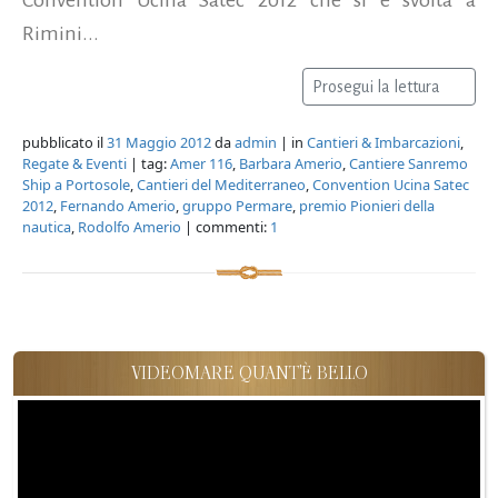
Rimini...
Prosegui la lettura
pubblicato il
31 Maggio 2012
da
admin
| in
Cantieri & Imbarcazioni
,
Regate & Eventi
| tag:
Amer 116
,
Barbara Amerio
,
Cantiere Sanremo
Ship a Portosole
,
Cantieri del Mediterraneo
,
Convention Ucina Satec
2012
,
Fernando Amerio
,
gruppo Permare
,
premio Pionieri della
nautica
,
Rodolfo Amerio
| commenti:
1
VIDEOMARE QUANT'È BELLO