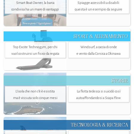
Smart Boat Owner, la barca
Spiagge accessibili a disabili:
condivisa ha un mare di vantaggi
questa è un esempio da seguire
SPORT & ALLENAMENTO
Top Excite Technogym, per chi
Windsurf, a caccia di onde
vuol costruirsi un fisico da regata
e vento dalla Corsica a Okinawa
STORIE
L’isola che non c'è è esistita
La flotta tedesca si suicidò così
ma è vissuta solo cinque mesi
autoaffondandosi a Scapa Flow
TECNOLOGIA & RICERCA