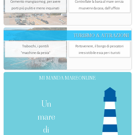
Cemento mangiasmog, per avere
Controllate la barca al mare senza
porti più puliti e meno inquinati
muovervi da casa, dall’ufficio
TURISMO & ATTRAZIONI
Trabocchi, i pontili
Portovenere, il borgo di pescatori
"macchine da pesca"
irresistibile esca per i turisti
MI MANDA MAREONLINE
Un
mare
di