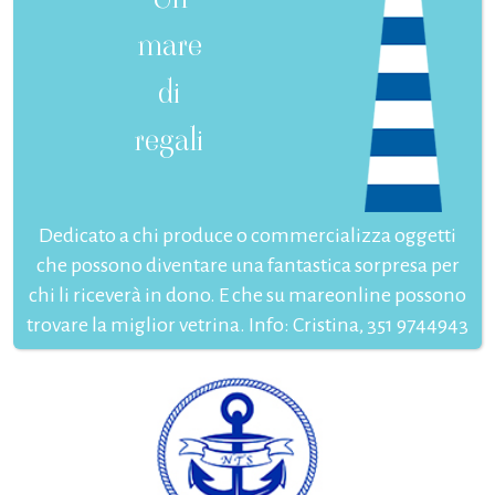
mare
di
regali
Dedicato a chi produce o commercializza oggetti
che possono diventare una fantastica sorpresa per
chi li riceverà in dono. E che su mareonline possono
trovare la miglior vetrina. Info: Cristina, 351 9744943