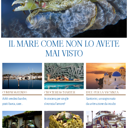
IL MARE COME NON LO AVETE
MAI VISTO
COMPRO&VENDO
CROCIERE&CHARTER
IDEE PER LA VACANZA
AAA vendesi barche,
In crociera per single
Santorini, un sogno nato
posti barca, case…
s'incrocia l’amore?
da un’eruzione da incubo