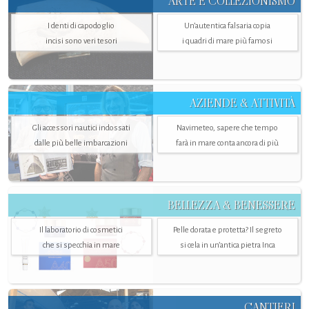
ARTE E COLLEZIONISMO
I denti di capodoglio
Un’autentica falsaria copia
incisi sono veri tesori
i quadri di mare più famosi
AZIENDE & ATTIVITÀ
Gli accessori nautici indossati
Navimeteo, sapere che tempo
dalle più belle imbarcazioni
farà in mare conta ancora di più
BELLEZZA & BENESSERE
Il laboratorio di cosmetici
Pelle dorata e protetta? Il segreto
che si specchia in mare
si cela in un’antica pietra Inca
CANTIERI