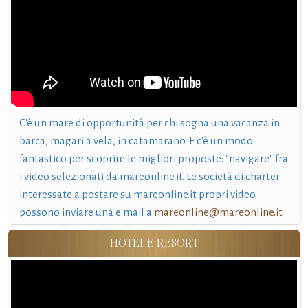
C'è un mare di opportunità per chi sogna una vacanza in
barca, magari a vela, in catamarano. E c'è un modo
fantastico per scoprire le migliori proposte: "navigare" fra
i video selezionati da mareonline.it. Le società di charter
interessate a postare su mareonline.it propri video
possono inviare una e mail a
mareonline@mareonline.it
HOTEL E RESORT