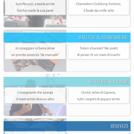
Just Peruzzi, a tavola anche
Chameleon Clubbing Stintino,
l’occhio vuole la sua parte
il locale dai mille volti
SALUTE & BENESSERE
In spiaggia e in barca serve
Totani sbiancati? Nei piatti
un pronto soccorso "da manuale"
di pesce c'è un mare di trucchi
SCUOLE & CORSI
L'insegnante che spiega
Centro velico di Caprera,
il mare come nessun altro
tutti i segreti di acqua e vento
SERVIZI