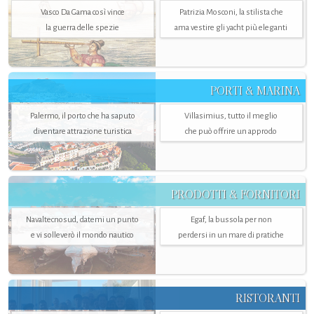
Vasco Da Gama così vince
Patrizia Mosconi, la stilista che
la guerra delle spezie
ama vestire gli yacht più eleganti
PORTI & MARINA
Palermo, il porto che ha saputo
Villasimius, tutto il meglio
diventare attrazione turistica
che può offrire un approdo
PRODOTTI & FORNITORI
Navaltecnosud, datemi un punto
Egaf, la bussola per non
e vi solleverò il mondo nautico
perdersi in un mare di pratiche
RISTORANTI