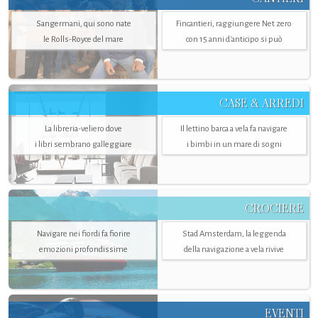
Sangermani, qui sono nate
Fincantieri, raggiungere Net zero
le Rolls-Royce del mare
con 15 anni d'anticipo si può
CASE & ARREDI
La libreria-veliero dove
Il lettino barca a vela fa navigare
i libri sembrano galleggiare
i bimbi in un mare di sogni
CROCIERE
Navigare nei fiordi fa fiorire
Stad Amsterdam, la leggenda
emozioni profondissime
della navigazione a vela rivive
EVENTI