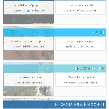
Capo Galera, la "prigione"
Immersioni nei relitti:
sognata da ogni subacqueo
questa è profonda 150 anni
MUSEI
Capo Horn fa rivivere imprese
La Spezia. per navigare
ai confini dell’impossibile
nella storia della Marina
NONSOLOMARE
Per chi ama arrampicare
Il Mare della Tranquillità?
a strapiombo sul mare
Non serve andare sulla Luna
PERSONAGGI & RACCONTI