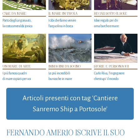
CASE DA MARE
IL MARE IN TAVOLA
REGALI SOTTO IL SOLE
Porto degli argonauti,
I cibi che fanno venire
Idee regalo per chi
la costa smeralda jonica
l’acquolina in bocca
ama barche e mare
UN MARE DI ARTE
IMMAGINI DA SOGNO
STORIE E PERSONAGGI
I più famosi quadri
Le più incredibili
Carlo Riva, l’ingegnere
di mare copiati per voi
burrasche in mare
che stupi' il mondo
Articoli presenti con tag 'Cantiere
Sanremo Ship a Portosole'
FERNANDO AMERIO ISCRIVE IL SUO