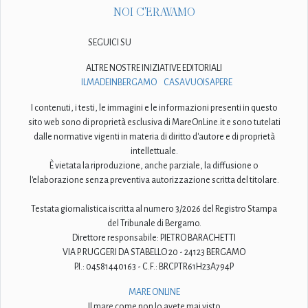
NOI C'ERAVAMO
SEGUICI SU
ALTRE NOSTRE INIZIATIVE EDITORIALI
ILMADEINBERGAMO
CASAVUOISAPERE
I contenuti, i testi, le immagini e le informazioni presenti in questo
sito web sono di proprietà esclusiva di MareOnLine.it e sono tutelati
dalle normative vigenti in materia di diritto d'autore e di proprietà
intellettuale.
È vietata la riproduzione, anche parziale, la diffusione o
l'elaborazione senza preventiva autorizzazione scritta del titolare.
Testata giornalistica iscritta al numero 3/2026 del Registro Stampa
del Tribunale di Bergamo.
Direttore responsabile: PIETRO BARACHETTI
VIA P. RUGGERI DA STABELLO 20 - 24123 BERGAMO
P.I.: 04581440163 - C.F.: BRCPTR61H23A794P
MARE ONLINE
Il mare come non lo avete mai visto