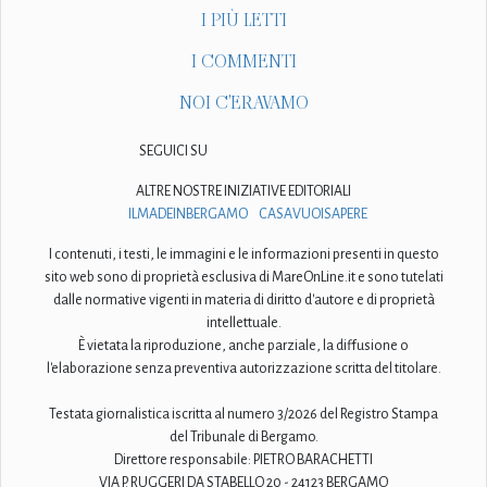
I PIÙ LETTI
I COMMENTI
NOI C'ERAVAMO
SEGUICI SU
ALTRE NOSTRE INIZIATIVE EDITORIALI
ILMADEINBERGAMO
CASAVUOISAPERE
I contenuti, i testi, le immagini e le informazioni presenti in questo
sito web sono di proprietà esclusiva di MareOnLine.it e sono tutelati
dalle normative vigenti in materia di diritto d'autore e di proprietà
intellettuale.
È vietata la riproduzione, anche parziale, la diffusione o
l'elaborazione senza preventiva autorizzazione scritta del titolare.
Testata giornalistica iscritta al numero 3/2026 del Registro Stampa
del Tribunale di Bergamo.
Direttore responsabile: PIETRO BARACHETTI
VIA P. RUGGERI DA STABELLO 20 - 24123 BERGAMO