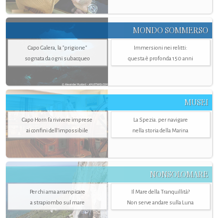
MONDO SOMMERSO
Capo Galera, la "prigione"
Immersioni nei relitti:
sognata da ogni subacqueo
questa è profonda 150 anni
MUSEI
Capo Horn fa rivivere imprese
La Spezia. per navigare
ai confini dell’impossibile
nella storia della Marina
NONSOLOMARE
Per chi ama arrampicare
Il Mare della Tranquillità?
a strapiombo sul mare
Non serve andare sulla Luna