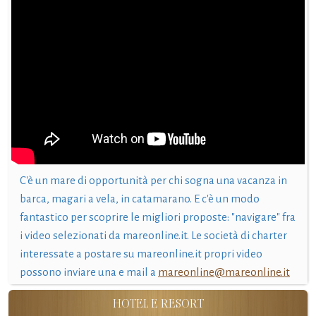
C'è un mare di opportunità per chi sogna una vacanza in
barca, magari a vela, in catamarano. E c'è un modo
fantastico per scoprire le migliori proposte: "navigare" fra
i video selezionati da mareonline.it. Le società di charter
interessate a postare su mareonline.it propri video
possono inviare una e mail a
mareonline@mareonline.it
HOTEL E RESORT