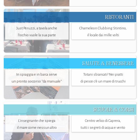
RISTORANTI
Just Peruzzi, a tavola anche
Chameleon Clubbing Stintino,
l’occhio vuole la sua parte
il locale dai mille volti
SALUTE & BENESSERE
In spiaggia e in barca serve
Totani sbiancati? Nei piatti
un pronto soccorso "da manuale"
di pesce c'è un mare di trucchi
SCUOLE & CORSI
L'insegnante che spiega
Centro velico di Caprera,
il mare come nessun altro
tutti i segreti di acqua e vento