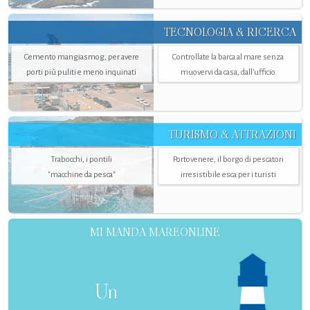
TECNOLOGIA & RICERCA
Cemento mangiasmog, per avere
Controllate la barca al mare senza
porti più puliti e meno inquinati
muovervi da casa, dall’ufficio
TURISMO & ATTRAZIONI
Trabocchi, i pontili
Portovenere, il borgo di pescatori
"macchine da pesca"
irresistibile esca per i turisti
MI MANDA MAREONLINE
Un