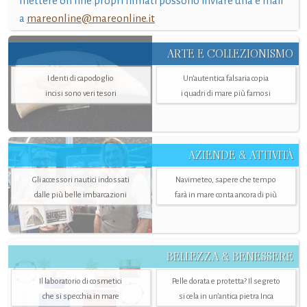
mettere on line propri filmati possono inviare una e mail
a
mareonline@mareonline.it
ARTE E COLLEZIONISMO
I denti di capodoglio
Un’autentica falsaria copia
incisi sono veri tesori
i quadri di mare più famosi
AZIENDE & ATTIVITÀ
Gli accessori nautici indossati
Navimeteo, sapere che tempo
dalle più belle imbarcazioni
farà in mare conta ancora di più
BELLEZZA & BENESSERE
Il laboratorio di cosmetici
Pelle dorata e protetta? Il segreto
che si specchia in mare
si cela in un’antica pietra Inca