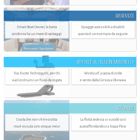
SERVIZI
Smart Boat Owner, la barca
Spiagge accessibili a disabili:
condivisa ha un mare di vantaggi
questa è un esempio da seguire
SPORT & ALLENAMENTO
Top Excite Technogym, per chi
Windsurf, a caccia di onde
vuol costruirsi un fisico da regata
e vento dalla Corsica a Okinawa
STORIE
L’isola che non c'è è esistita
La flotta tedesca si suicidò così
ma è vissuta solo cinque mesi
autoaffondandosi a Scapa Flow