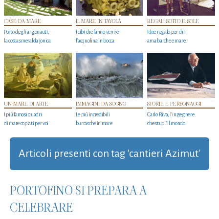
CASE DA MARE
IL MARE IN TAVOLA
REGALI SOTTO IL SOLE
Porto degli argonauti,
I cibi che fanno venire
Idee regalo per chi
la costa smeralda jonica
l’acquolina in bocca
ama barche e mare
UN MARE DI ARTE
IMMAGINI DA SOGNO
STORIE E PERSONAGGI
I più famosi quadri
Le più incredibili
Carlo Riva, l’ingegnere
di mare copiati per voi
burrasche in mare
che stupi' il mondo
Articoli presenti con tag 'cantieri Azimut'
PORTOFINO SI PREPARA A
CELEBRARE