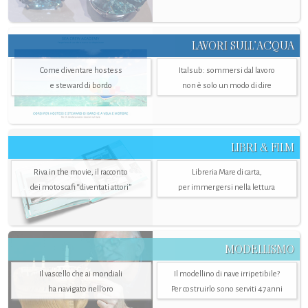
LAVORI SULL’ACQUA
Come diventare hostess
Italsub: sommersi dal lavoro
e steward di bordo
non è solo un modo di dire
LIBRI & FILM
Riva in the movie, il racconto
Libreria Mare di carta,
dei motoscafi “diventati attori”
per immergersi nella lettura
MODELLISMO
Il vascello che ai mondiali
Il modellino di nave irripetibile?
ha navigato nell’oro
Per costruirlo sono serviti 47 anni