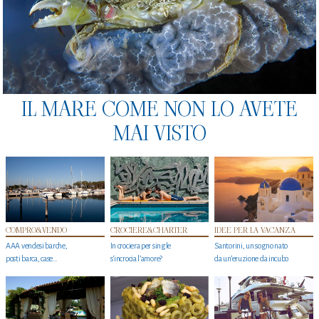
IL MARE COME NON LO AVETE
MAI VISTO
COMPRO&VENDO
CROCIERE&CHARTER
IDEE PER LA VACANZA
AAA vendesi barche,
In crociera per single
Santorini, un sogno nato
posti barca, case…
s'incrocia l’amore?
da un’eruzione da incubo