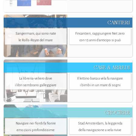
CANTIERI
Sangermani, qui sono nate
Fincantieri, raggiungere Net zero
le Rolls-Royce del mare
con 15 anni d'anticipo si può
CASE & ARREDI
La libreria-veliero dove
Il lettino barca a vela fa navigare
i libri sembrano galleggiare
i bimbi in un mare di sogni
CROCIERE
Navigare nei fiordi fa fiorire
Stad Amsterdam, la leggenda
emozioni profondissime
della navigazione a vela rivive