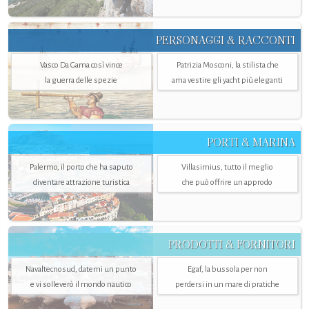
PERSONAGGI & RACCONTI
Vasco Da Gama così vince
Patrizia Mosconi, la stilista che
la guerra delle spezie
ama vestire gli yacht più eleganti
PORTI & MARINA
Palermo, il porto che ha saputo
Villasimius, tutto il meglio
diventare attrazione turistica
che può offrire un approdo
PRODOTTI & FORNITORI
Navaltecnosud, datemi un punto
Egaf, la bussola per non
e vi solleverò il mondo nautico
perdersi in un mare di pratiche