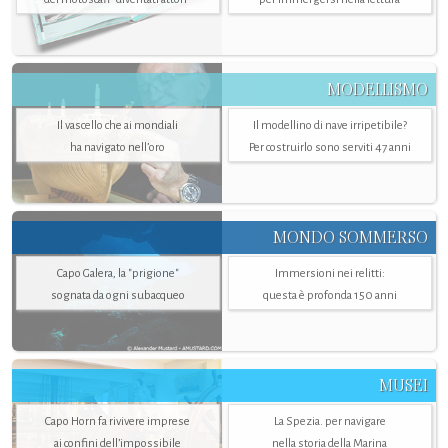
MODELLISMO
Il vascello che ai mondiali
Il modellino di nave irripetibile?
ha navigato nell’oro
Per costruirlo sono serviti 47 anni
MONDO SOMMERSO
Capo Galera, la "prigione"
Immersioni nei relitti:
sognata da ogni subacqueo
questa è profonda 150 anni
MUSEI
Capo Horn fa rivivere imprese
La Spezia. per navigare
ai confini dell’impossibile
nella storia della Marina