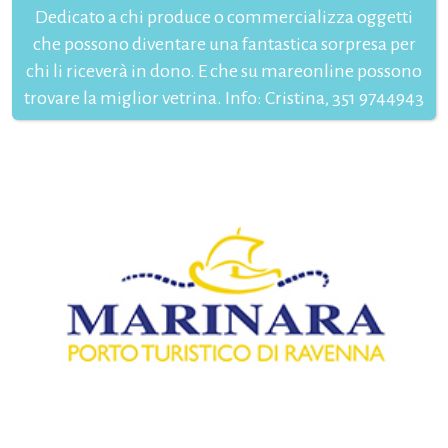
Dedicato a chi produce o commercializza oggetti
che possono diventare una fantastica sorpresa per
chi li riceverà in dono. E che su mareonline possono
trovare la miglior vetrina. Info: Cristina, 351 9744943