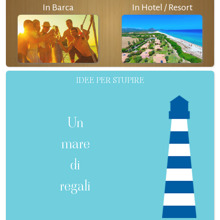
In Barca
In Hotel / Resort
IDEE PER STUPIRE
Un
mare
di
regali