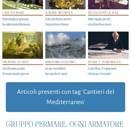
CASE DA MARE
IL MARE IN TAVOLA
REGALI SOTTO IL SOLE
Porto degli argonauti,
I cibi che fanno venire
Idee regalo per chi
la costa smeralda jonica
l’acquolina in bocca
ama barche e mare
UN MARE DI ARTE
IMMAGINI DA SOGNO
STORIE E PERSONAGGI
I più famosi quadri
Le più incredibili
Carlo Riva, l’ingegnere
di mare copiati per voi
burrasche in mare
che stupi' il mondo
Articoli presenti con tag 'Cantieri del
Mediterraneo'
GRUPPO PERMARE, OGNI ARMATORE