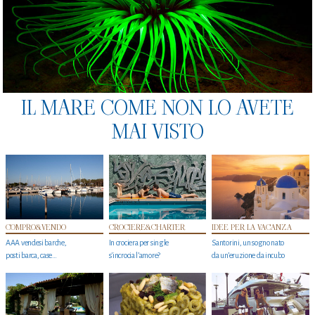
IL MARE COME NON LO AVETE
MAI VISTO
COMPRO&VENDO
CROCIERE&CHARTER
IDEE PER LA VACANZA
AAA vendesi barche,
In crociera per single
Santorini, un sogno nato
posti barca, case…
s'incrocia l’amore?
da un’eruzione da incubo