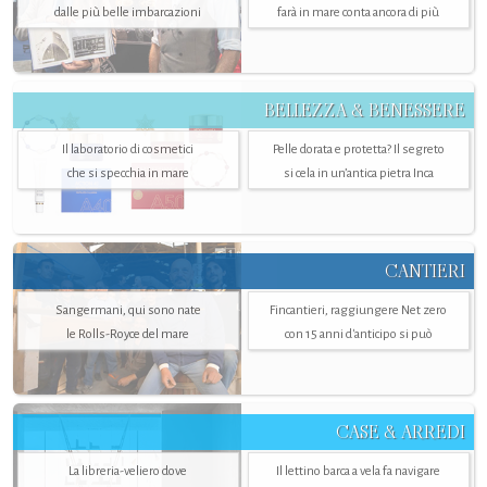
dalle più belle imbarcazioni
farà in mare conta ancora di più
BELLEZZA & BENESSERE
Il laboratorio di cosmetici
Pelle dorata e protetta? Il segreto
che si specchia in mare
si cela in un’antica pietra Inca
CANTIERI
Sangermani, qui sono nate
Fincantieri, raggiungere Net zero
le Rolls-Royce del mare
con 15 anni d'anticipo si può
CASE & ARREDI
La libreria-veliero dove
Il lettino barca a vela fa navigare