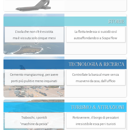
STORIE
L’isola che non c'è è esistita
La flotta tedesca si suicidò così
ma è vissuta solo cinque mesi
autoaffondandosi a Scapa Flow
TECNOLOGIA & RICERCA
Cemento mangiasmog, per avere
Controllate la barca al mare senza
porti più puliti e meno inquinati
muovervi da casa, dall’ufficio
TURISMO & ATTRAZIONI
Trabocchi, i pontili
Portovenere, il borgo di pescatori
"macchine da pesca"
irresistibile esca per i turisti