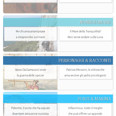
NONSOLOMARE
Per chi ama arrampicare
Il Mare della Tranquillità?
a strapiombo sul mare
Non serve andare sulla Luna
PERSONAGGI & RACCONTI
Vasco Da Gama così vince
Patrizia Mosconi, la stilista che
la guerra delle spezie
ama vestire gli yacht più eleganti
PORTI & MARINA
Palermo, il porto che ha saputo
Villasimius, tutto il meglio
diventare attrazione turistica
che può offrire un approdo