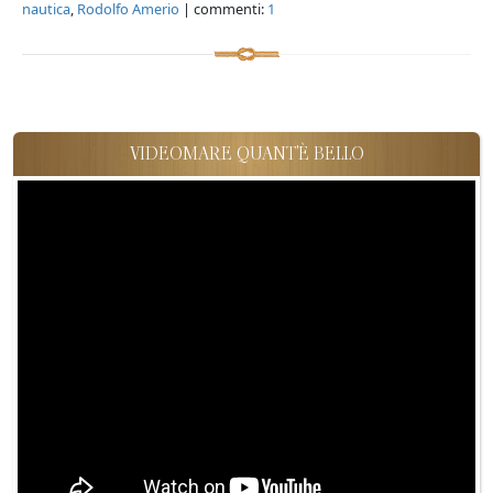
nautica
,
Rodolfo Amerio
| commenti:
1
VIDEOMARE QUANT'È BELLO