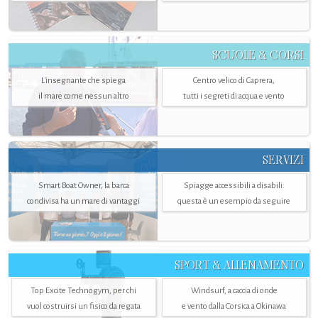
SCUOLE & CORSI
L'insegnante che spiega
Centro velico di Caprera,
il mare come nessun altro
tutti i segreti di acqua e vento
SERVIZI
Smart Boat Owner, la barca
Spiagge accessibili a disabili:
condivisa ha un mare di vantaggi
questa è un esempio da seguire
SPORT & ALLENAMENTO
Top Excite Technogym, per chi
Windsurf, a caccia di onde
vuol costruirsi un fisico da regata
e vento dalla Corsica a Okinawa