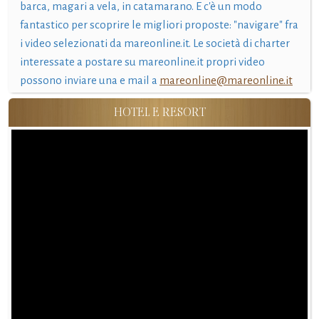
barca, magari a vela, in catamarano. E c'è un modo
fantastico per scoprire le migliori proposte: "navigare" fra
i video selezionati da mareonline.it. Le società di charter
interessate a postare su mareonline.it propri video
possono inviare una e mail a
mareonline@mareonline.it
HOTEL E RESORT