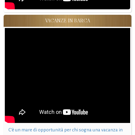
VACANZE IN BARCA
C'è un mare di opportunità per chi sogna una vacanza in