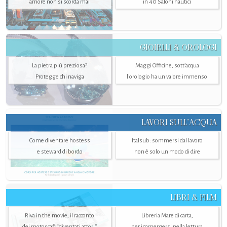
amore non si scorda mai
in 40 Saloni nautici
GIOIELLI & OROLOGI
La pietra più preziosa?
Maggi Officine, sott’acqua
Protegge chi naviga
l'orologio ha un valore immenso
LAVORI SULL’ACQUA
Come diventare hostess
Italsub: sommersi dal lavoro
e steward di bordo
non è solo un modo di dire
LIBRI & FILM
Riva in the movie, il racconto
Libreria Mare di carta,
dei motoscafi “diventati attori”
per immergersi nella lettura