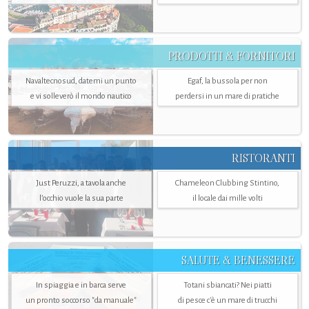
PRODOTTI & FORNITORI
Navaltecnosud, datemi un punto
Egaf, la bussola per non
e vi solleverò il mondo nautico
perdersi in un mare di pratiche
RISTORANTI
Just Peruzzi, a tavola anche
Chameleon Clubbing Stintino,
l’occhio vuole la sua parte
il locale dai mille volti
SALUTE & BENESSERE
In spiaggia e in barca serve
Totani sbiancati? Nei piatti
un pronto soccorso "da manuale"
di pesce c'è un mare di trucchi