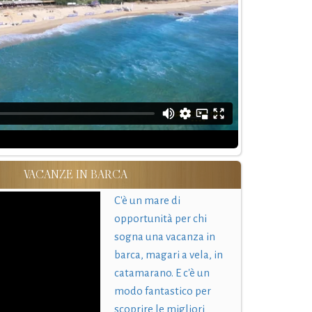
VACANZE IN BARCA
C'è un mare di
opportunità per chi
sogna una vacanza in
barca, magari a vela, in
catamarano. E c'è un
modo fantastico per
scoprire le migliori