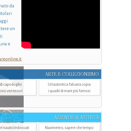
nato da
itolari
laggi
ttere on
ti
una e
eonline.it
ARTE E COLLEZIONISMO
i di capodoglio
Un’autentica falsaria copia
sono veri tesori
i quadri di mare più famosi
AZIENDE & ATTIVITÀ
ri nautici indossati
Navimeteo, sapere che tempo