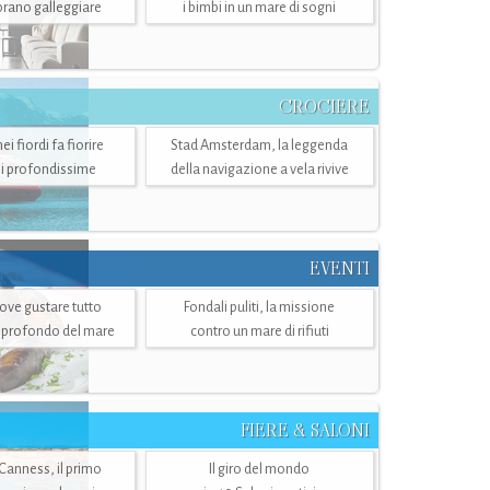
mbrano galleggiare
i bimbi in un mare di sogni
CROCIERE
i fiordi fa fiorire
Stad Amsterdam, la leggenda
i profondissime
della navigazione a vela rivive
EVENTI
dove gustare tutto
Fondali puliti, la missione
ù profondo del mare
contro un mare di rifiuti
FIERE & SALONI
 Canness, il primo
Il giro del mondo