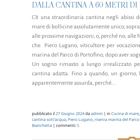
DALLA CANTINA A 60 METRI D
C'è una straordinaria cantina negli abissi
mare di bollicine assolutamente unico, soprat
alle prossime navigazioni, o, perché no, alle 
che Piero Lugano, viticultore per vocazione,
marina del Parco di Portofino, dopo aver sog
Un sogno rimasto a lungo irrealizzato pe
cantina adatta. Fino a quando, un giorno, l
apparentemente assurda, perché...
pubblicato il
27 Giugno 2024
da
admin
| in
Cucina di mare
cantina sott'acqua
,
Piero Lugano
,
riserva marina del Parco
Bianchetta
| commenti:
5