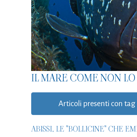
IL MARE COME NON LO 
Articoli presenti con tag
ABISSI, LE "BOLLICINE" CHE 