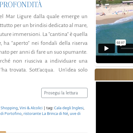
I PROFONDITÀ
 del Mar Ligure dalla quale emerge un
tutto per un brindisi dedicato al mare,
future immersioni. La "cantina" è quella
 ha "aperto" nei fondali della riserva
nato per anni di fare un suo spumante.
rché non riusciva a individuare una
'ha trovata. Sott'acqua. Un'idea solo
Prosegui la lettura
,
Shopping
,
Vini & Alcolici
| tag:
Cala degli Inglesi
,
 di Portofino
,
ristorante La Brinca di Né
,
uve di