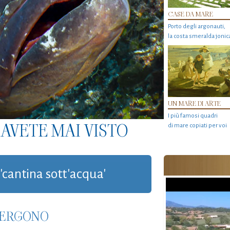
CASE DA MARE
Porto degli argonauti,
la costa smeralda jonic
UN MARE DI ARTE
I più famosi quadri
AVETE MAI VISTO
di mare copiati per voi
 'cantina sott'acqua'
EMERGONO