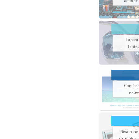
amore no
La piet
Proteg
Come di
e ste
Riva in the
dei motoscaf