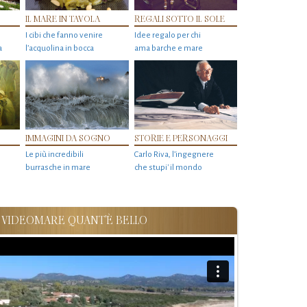
IL MARE IN TAVOLA
REGALI SOTTO IL SOLE
I cibi che fanno venire
Idee regalo per chi
a
l’acquolina in bocca
ama barche e mare
IMMAGINI DA SOGNO
STORIE E PERSONAGGI
Le più incredibili
Carlo Riva, l’ingegnere
burrasche in mare
che stupi' il mondo
VIDEOMARE QUANT'È BELLO