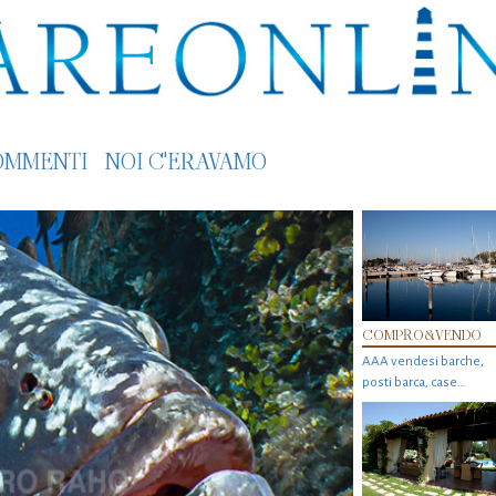
OMMENTI
NOI C'ERAVAMO
COMPRO&VENDO
AAA vendesi barche,
posti barca, case…