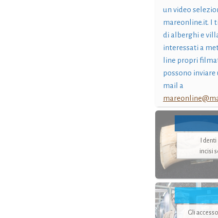
un video selezio
mareonline.it. I t
di alberghi e vil
interessati a me
line propri filma
possono inviare 
mail a
mareonline@mar
I dent
incisi 
Gli accesso