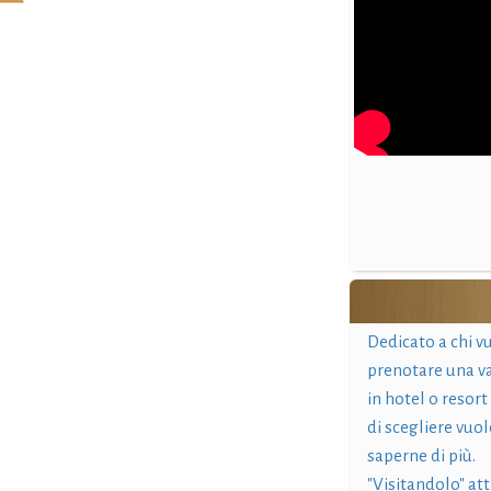
Dedicato a chi v
prenotare una v
in hotel o resort
di scegliere vuol
saperne di più.
"Visitandolo" at