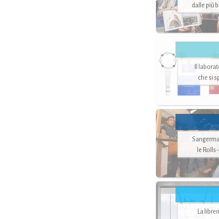
dalle più 
Il labora
che si 
Sangerman
le Rolls
La libre