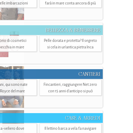
belle imbarcazioni
farà in mare conta ancora di più
BELLEZZA & BENESSERE
torio di cosmetici
Pelle dorata e protetta? Il segreto
specchia in mare
si cela in un’antica pietra Inca
CANTIERI
i, qui sono nate
Fincantieri, raggiungere Net zero
-Royce del mare
con 15 anni d'anticipo si può
CASE & ARREDI
ria-veliero dove
Il lettino barca a vela fa navigare