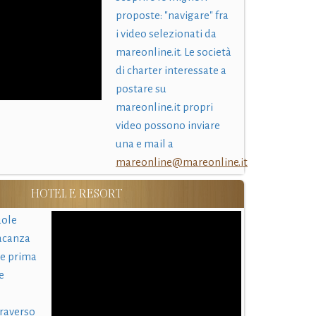
proposte: "navigare" fra
i video selezionati da
mareonline.it. Le società
di charter interessate a
postare su
mareonline.it propri
video possono inviare
una e mail a
mareonline@mareonline.it
HOTEL E RESORT
uole
acanza
 e prima
e
traverso