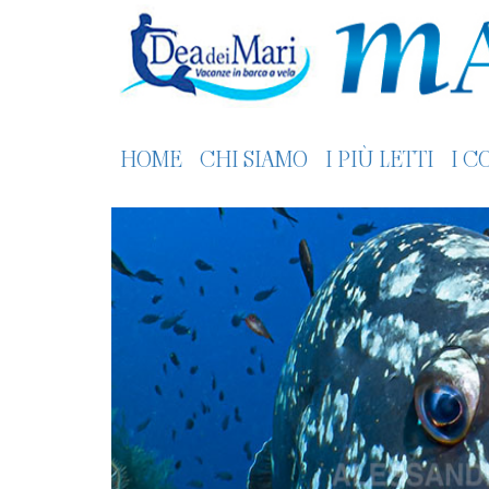
HOME
CHI SIAMO
I PIÙ LETTI
I C