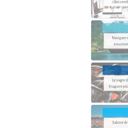
i libri se
Navigare ne
emozion
Le sagre 
il sapore pi
Salone di