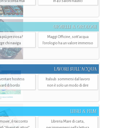
n si scorda mai
in 40 Saloni nautici
GIOIELLI & OROLOGI
ra più preziosa?
Maggi Officine, sott’acqua
ge chi naviga
l'orologio ha un valore immenso
LAVORI SULL’ACQUA
ventare hostess
Italsub: sommersi dal lavoro
ward di bordo
non è solo un modo di dire
LIBRI & FILM
 movie, il racconto
Libreria Mare di carta,
i “diventati attori”
per immergersi nella lettura