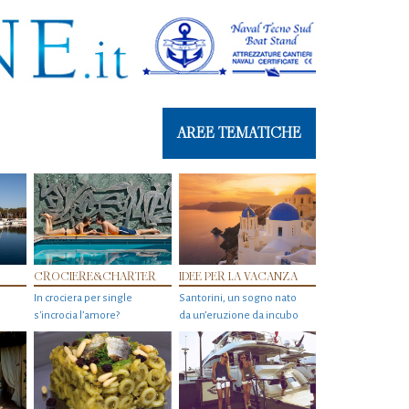
AREE TEMATICHE
CROCIERE&CHARTER
IDEE PER LA VACANZA
In crociera per single
Santorini, un sogno nato
s'incrocia l’amore?
da un’eruzione da incubo