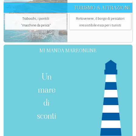
TURISMO & ATTRAZIONI
Trabocchi, i pontili
Portovenere, il borgo di pescatori
"macchine da pesca"
irresistibile esca per i turisti
MI MANDA MAREONLINE
Un
mare
di
sconti