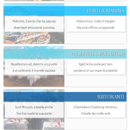
PORTI & MARINA
Palermo, il porto che ha saputo
Villasimius, tutto il meglio
diventare attrazione turistica
che può offrire un approdo
PRODOTTI & FORNITORI
Navaltecnosud, datemi un punto
Egaf, la bussola per non
e vi solleverò il mondo nautico
perdersi in un mare di pratiche
RISTORANTI
Just Peruzzi, a tavola anche
Chameleon Clubbing Stintino,
l’occhio vuole la sua parte
il locale dai mille volti