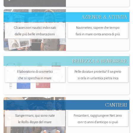
AZIENDE & ATTIVITÀ
Gli accessori nautici indossati
Navimeteo, sapere che tempo
dalle più belle imbarcazioni
farà in mare conta ancora di più
BELLEZZA & BENESSERE
Il laboratorio di cosmetici
Pelle dorata e protetta? Il segreto
che si specchia in mare
si cela in un’antica pietra Inca
CANTIERI
Sangermani, qui sono nate
Fincantieri, raggiungere Net zero
le Rolls-Royce del mare
con 15 anni d'anticipo si può