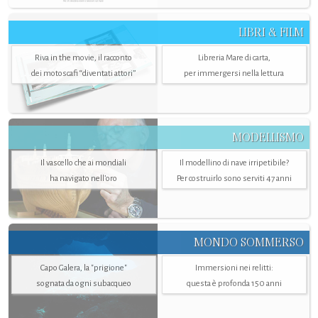
LIBRI & FILM
Riva in the movie, il racconto
Libreria Mare di carta,
dei motoscafi “diventati attori”
per immergersi nella lettura
MODELLISMO
Il vascello che ai mondiali
Il modellino di nave irripetibile?
ha navigato nell’oro
Per costruirlo sono serviti 47 anni
MONDO SOMMERSO
Capo Galera, la "prigione"
Immersioni nei relitti:
sognata da ogni subacqueo
questa è profonda 150 anni