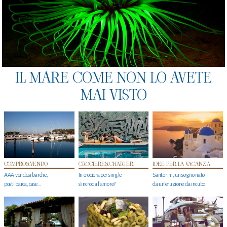
IL MARE COME NON LO AVETE
MAI VISTO
COMPRO&VENDO
CROCIERE&CHARTER
IDEE PER LA VACANZA
AAA vendesi barche,
In crociera per single
Santorini, un sogno nato
posti barca, case…
s'incrocia l’amore?
da un’eruzione da incubo