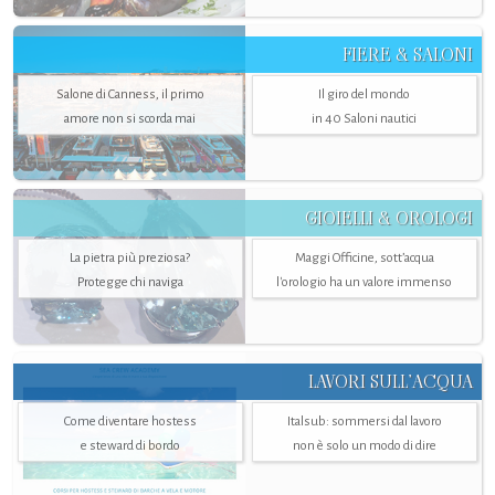
FIERE & SALONI
Salone di Canness, il primo
Il giro del mondo
amore non si scorda mai
in 40 Saloni nautici
GIOIELLI & OROLOGI
La pietra più preziosa?
Maggi Officine, sott’acqua
Protegge chi naviga
l'orologio ha un valore immenso
LAVORI SULL’ACQUA
Come diventare hostess
Italsub: sommersi dal lavoro
e steward di bordo
non è solo un modo di dire