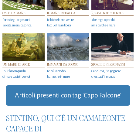
CASE DA MARE
IL MARE IN TAVOLA
REGALI SOTTO IL SOLE
Porto degli argonauti,
I cibi che fanno venire
Idee regalo per chi
la costa smeralda jonica
l’acquolina in bocca
ama barche e mare
UN MARE DI ARTE
IMMAGINI DA SOGNO
STORIE E PERSONAGGI
I più famosi quadri
Le più incredibili
Carlo Riva, l’ingegnere
di mare copiati per voi
burrasche in mare
che stupi' il mondo
Articoli presenti con tag 'Capo Falcone'
STINTINO, QUI C'È UN CAMALEONTE
CAPACE DI