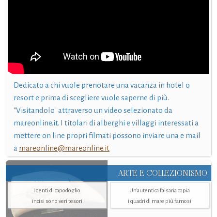
Dedicato a chi vuole prenotare una vacanza in hotel o
resort e prima di scegliere vuole saperne di più.
"Visitandolo" attraverso un video selezionato da
mareonline.it. I titolari di alberghi e villaggi interessati a
mettere on line propri filmati possono inviare una e mail
a
mareonline@mareonline.it
ARTE E COLLEZIONISMO
I denti di capodoglio
Un’autentica falsaria copia
incisi sono veri tesori
i quadri di mare più famosi