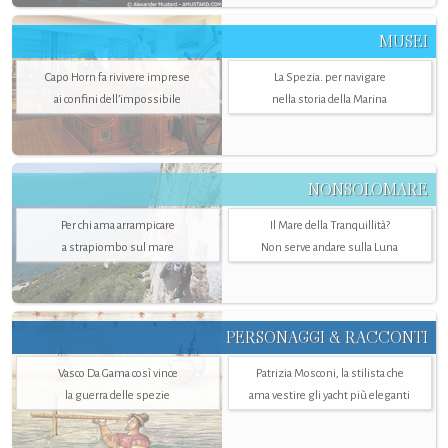
MUSEI
Capo Horn fa rivivere imprese
La Spezia. per navigare
ai confini dell’impossibile
nella storia della Marina
NONSOLOMARE
Per chi ama arrampicare
Il Mare della Tranquillità?
a strapiombo sul mare
Non serve andare sulla Luna
PERSONAGGI & RACCONTI
Vasco Da Gama così vince
Patrizia Mosconi, la stilista che
la guerra delle spezie
ama vestire gli yacht più eleganti