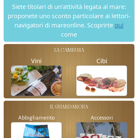
Siete titolari di un'attività legata al mare:
proponete uno sconto particolare ai lettori-
navigatori di mareonline. Scoprirte
qui
come
LA CAMBUSA
Vini
Cibi
IL GUARDAROBA
Abbigliamento
Accessori