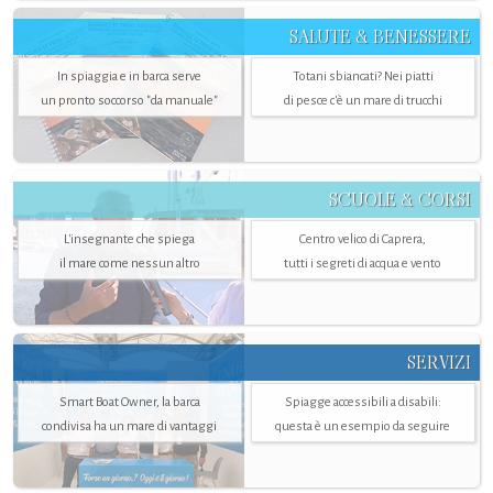
SALUTE & BENESSERE
In spiaggia e in barca serve
Totani sbiancati? Nei piatti
un pronto soccorso "da manuale"
di pesce c'è un mare di trucchi
SCUOLE & CORSI
L'insegnante che spiega
Centro velico di Caprera,
il mare come nessun altro
tutti i segreti di acqua e vento
SERVIZI
Smart Boat Owner, la barca
Spiagge accessibili a disabili:
condivisa ha un mare di vantaggi
questa è un esempio da seguire