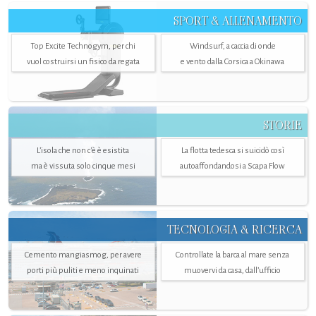
SPORT & ALLENAMENTO
Top Excite Technogym, per chi
Windsurf, a caccia di onde
vuol costruirsi un fisico da regata
e vento dalla Corsica a Okinawa
STORIE
L’isola che non c'è è esistita
La flotta tedesca si suicidò così
ma è vissuta solo cinque mesi
autoaffondandosi a Scapa Flow
TECNOLOGIA & RICERCA
Cemento mangiasmog, per avere
Controllate la barca al mare senza
porti più puliti e meno inquinati
muovervi da casa, dall’ufficio