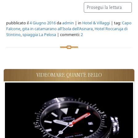
Prosegui la lettura
pubblicato il
4 Giugno 2016
da
admin
| in
Hotel & Villaggi
| tag:
Capo
Falcone
,
gita in catamarano all'Isola dell'Asinara
,
Hotel Roccaruja di
Stintino
,
spiaggia La Pelosa
| commenti:
2
VIDEOMARE QUANT'È BELLO