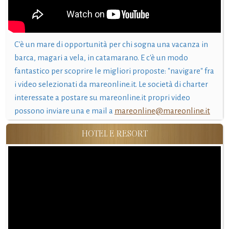
C'è un mare di opportunità per chi sogna una vacanza in
barca, magari a vela, in catamarano. E c'è un modo
fantastico per scoprire le migliori proposte: "navigare" fra
i video selezionati da mareonline.it. Le società di charter
interessate a postare su mareonline.it propri video
possono inviare una e mail a
mareonline@mareonline.it
HOTEL E RESORT