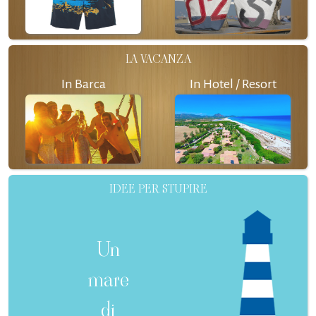
LA VACANZA
In Barca
In Hotel / Resort
IDEE PER STUPIRE
Un
mare
di