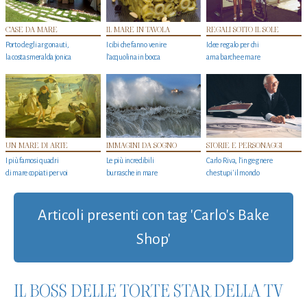
CASE DA MARE
IL MARE IN TAVOLA
REGALI SOTTO IL SOLE
Porto degli argonauti,
I cibi che fanno venire
Idee regalo per chi
la costa smeralda jonica
l’acquolina in bocca
ama barche e mare
UN MARE DI ARTE
IMMAGINI DA SOGNO
STORIE E PERSONAGGI
I più famosi quadri
Le più incredibili
Carlo Riva, l’ingegnere
di mare copiati per voi
burrasche in mare
che stupi' il mondo
Articoli presenti con tag 'Carlo's Bake
Shop'
IL BOSS DELLE TORTE STAR DELLA TV