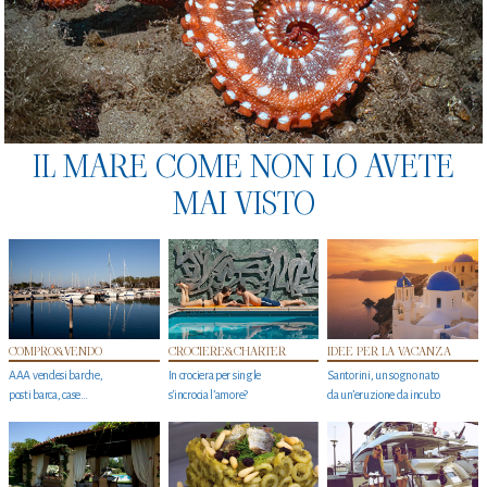
IL MARE COME NON LO AVETE
MAI VISTO
COMPRO&VENDO
CROCIERE&CHARTER
IDEE PER LA VACANZA
AAA vendesi barche,
In crociera per single
Santorini, un sogno nato
posti barca, case…
s'incrocia l’amore?
da un’eruzione da incubo