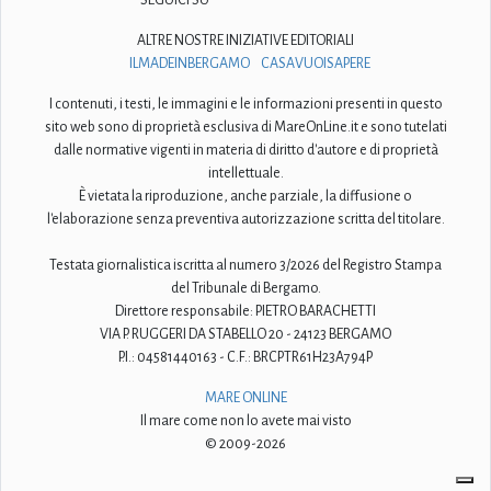
ALTRE NOSTRE INIZIATIVE EDITORIALI
ILMADEINBERGAMO
CASAVUOISAPERE
I contenuti, i testi, le immagini e le informazioni presenti in questo
sito web sono di proprietà esclusiva di MareOnLine.it e sono tutelati
dalle normative vigenti in materia di diritto d'autore e di proprietà
intellettuale.
È vietata la riproduzione, anche parziale, la diffusione o
l'elaborazione senza preventiva autorizzazione scritta del titolare.
Testata giornalistica iscritta al numero 3/2026 del Registro Stampa
del Tribunale di Bergamo.
Direttore responsabile: PIETRO BARACHETTI
VIA P. RUGGERI DA STABELLO 20 - 24123 BERGAMO
P.I.: 04581440163 - C.F.: BRCPTR61H23A794P
MARE ONLINE
Il mare come non lo avete mai visto
© 2009-2026