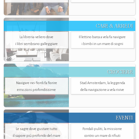
CASE & ARREDI
La libreria-veliero dove
Il lettino barca a vela fa navigare
i libri sembrano galleggiare
i bimbi in un mare di sogni
CROCIERE
Navigare nei fiordi fa fiorire
Stad Amsterdam, la leggenda
emozioni profondissime
della navigazione a vela rivive
EVENTI
Le sagre dove gustare tutto
Fondali puliti, la missione
il sapore più profondo del mare
contro un mare di rifiuti