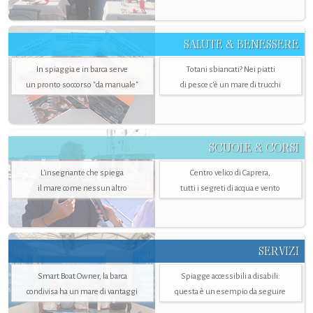
SALUTE & BENESSERE
In spiaggia e in barca serve
Totani sbiancati? Nei piatti
un pronto soccorso "da manuale"
di pesce c'è un mare di trucchi
SCUOLE & CORSI
L'insegnante che spiega
Centro velico di Caprera,
il mare come nessun altro
tutti i segreti di acqua e vento
SERVIZI
Smart Boat Owner, la barca
Spiagge accessibili a disabili:
condivisa ha un mare di vantaggi
questa è un esempio da seguire