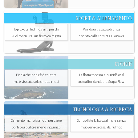
SPORT & ALLENAMENTO
Top Excite Technogym, per chi
Windsurf, a caccia di onde
vuol costruirsi un fisico da regata
e vento dalla Corsica a Okinawa
STORIE
L’isola che non c'è è esistita
La flotta tedesca si suicidò così
ma è vissuta solo cinque mesi
autoaffondandosi a Scapa Flow
TECNOLOGIA & RICERCA
Cemento mangiasmog, per avere
Controllate la barca al mare senza
porti più puliti e meno inquinati
muovervi da casa, dall’ufficio