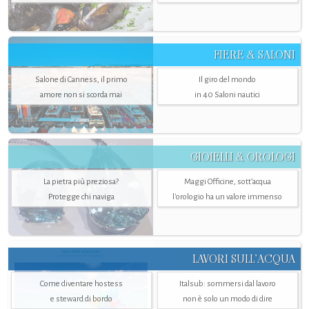
FIERE & SALONI
Salone di Canness, il primo
Il giro del mondo
amore non si scorda mai
in 40 Saloni nautici
GIOIELLI & OROLOGI
La pietra più preziosa?
Maggi Officine, sott’acqua
Protegge chi naviga
l'orologio ha un valore immenso
LAVORI SULL’ACQUA
Come diventare hostess
Italsub: sommersi dal lavoro
e steward di bordo
non è solo un modo di dire