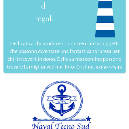
di
regali
Dedicato a chi produce o commercializza oggetti
che possono diventare una fantastica sorpresa per
chi li riceverà in dono. E che su mareonline possono
trovare la miglior vetrina. Info: Cristina, 351 9744943