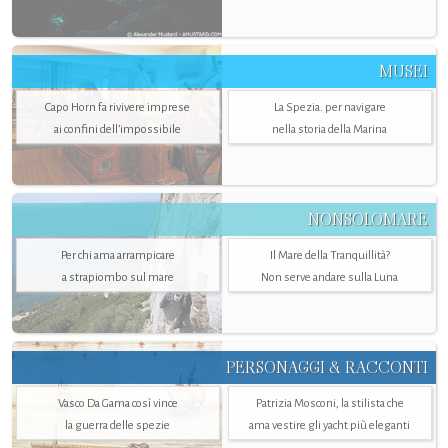
MUSEI
Capo Horn fa rivivere imprese
La Spezia. per navigare
ai confini dell’impossibile
nella storia della Marina
NONSOLOMARE
Per chi ama arrampicare
Il Mare della Tranquillità?
a strapiombo sul mare
Non serve andare sulla Luna
PERSONAGGI & RACCONTI
Vasco Da Gama così vince
Patrizia Mosconi, la stilista che
la guerra delle spezie
ama vestire gli yacht più eleganti