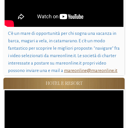
C'è un mare di opportunità per chi sogna una vacanza in
barca, magari a vela, in catamarano. E c'è un modo
fantastico per scoprire le migliori proposte: "navigare" fra
i video selezionati da mareonline.it. Le società di charter
interessate a postare su mareonline.it propri video
possono inviare una e mail a
mareonline@mareonline.it
HOTEL E RESORT