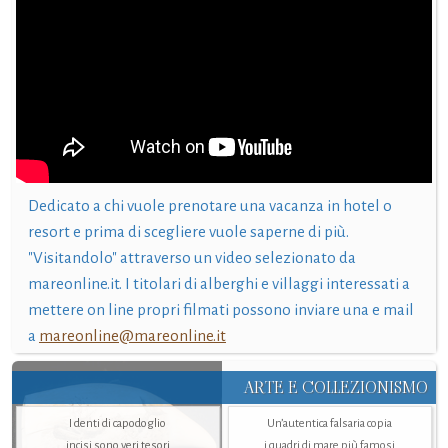
Dedicato a chi vuole prenotare una vacanza in hotel o
resort e prima di scegliere vuole saperne di più.
"Visitandolo" attraverso un video selezionato da
mareonline.it. I titolari di alberghi e villaggi interessati a
mettere on line propri filmati possono inviare una e mail
a
mareonline@mareonline.it
ARTE E COLLEZIONISMO
I denti di capodoglio
Un’autentica falsaria copia
incisi sono veri tesori
i quadri di mare più famosi