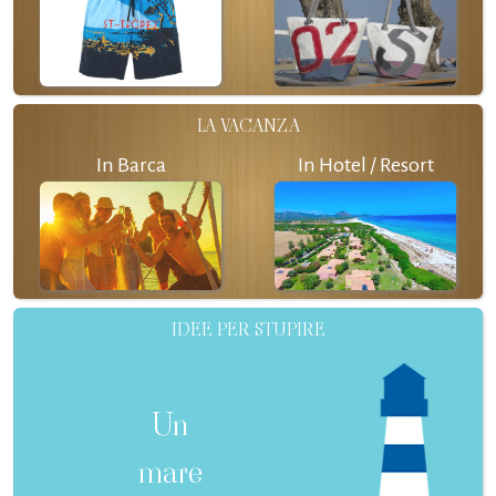
LA VACANZA
In Barca
In Hotel / Resort
IDEE PER STUPIRE
Un
mare