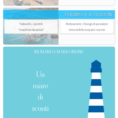
TURISMO & ATTRAZIONI
Trabocchi, i pontili
Portovenere, il borgo di pescatori
"macchine da pesca"
irresistibile esca per i turisti
MI MANDA MAREONLINE
Un
mare
di
sconti