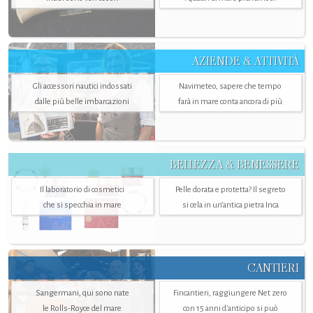
AZIENDE & ATTIVITÀ
Gli accessori nautici indossati
Navimeteo, sapere che tempo
dalle più belle imbarcazioni
farà in mare conta ancora di più
BELLEZZA & BENESSERE
Il laboratorio di cosmetici
Pelle dorata e protetta? Il segreto
che si specchia in mare
si cela in un’antica pietra Inca
CANTIERI
Sangermani, qui sono nate
Fincantieri, raggiungere Net zero
le Rolls-Royce del mare
con 15 anni d'anticipo si può