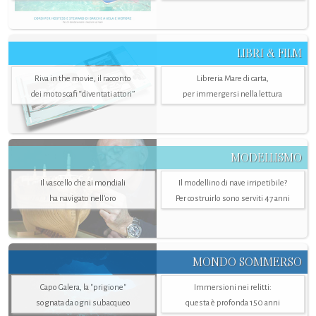
LIBRI & FILM
Riva in the movie, il racconto
Libreria Mare di carta,
dei motoscafi “diventati attori”
per immergersi nella lettura
MODELLISMO
Il vascello che ai mondiali
Il modellino di nave irripetibile?
ha navigato nell’oro
Per costruirlo sono serviti 47 anni
MONDO SOMMERSO
Capo Galera, la "prigione"
Immersioni nei relitti:
sognata da ogni subacqueo
questa è profonda 150 anni