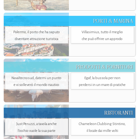
PORTI & MARINA
Palermo, il porto che ha saputo
Villasimius, tutto il meglio
diventare attrazione turistica
che può offrire un approdo
PRODOTTI & FORNITORI
Navaltecnosud, datemi un punto
Egaf, la bussola per non
e vi solleverò il mondo nautico
perdersi in un mare di pratiche
RISTORANTI
Just Peruzzi, a tavola anche
Chameleon Clubbing Stintino,
l’occhio vuole la sua parte
il locale dai mille volti