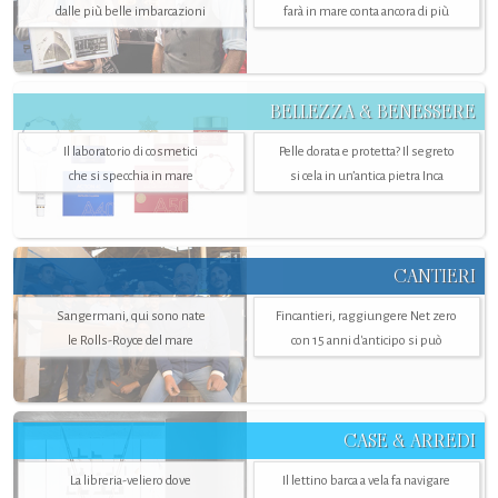
dalle più belle imbarcazioni
farà in mare conta ancora di più
BELLEZZA & BENESSERE
Il laboratorio di cosmetici
Pelle dorata e protetta? Il segreto
che si specchia in mare
si cela in un’antica pietra Inca
CANTIERI
Sangermani, qui sono nate
Fincantieri, raggiungere Net zero
le Rolls-Royce del mare
con 15 anni d'anticipo si può
CASE & ARREDI
La libreria-veliero dove
Il lettino barca a vela fa navigare