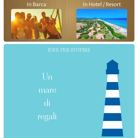
In Barca
In Hotel / Resort
IDEE PER STUPIRE
Un
mare
di
regali