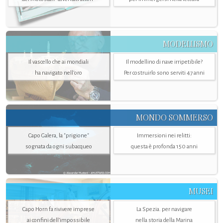
MODELLISMO
Il vascello che ai mondiali
Il modellino di nave irripetibile?
ha navigato nell’oro
Per costruirlo sono serviti 47 anni
MONDO SOMMERSO
Capo Galera, la "prigione"
Immersioni nei relitti:
sognata da ogni subacqueo
questa è profonda 150 anni
MUSEI
Capo Horn fa rivivere imprese
La Spezia. per navigare
ai confini dell’impossibile
nella storia della Marina