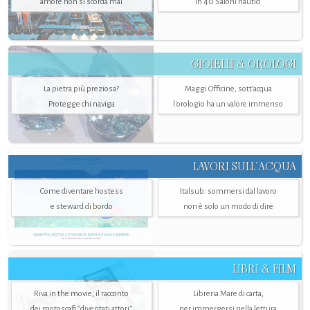
amore non si scorda mai
in 40 Saloni nautici
GIOIELLI & OROLOGI
La pietra più preziosa?
Maggi Officine, sott’acqua
Protegge chi naviga
l'orologio ha un valore immenso
LAVORI SULL’ACQUA
Come diventare hostess
Italsub: sommersi dal lavoro
e steward di bordo
non è solo un modo di dire
LIBRI & FILM
Riva in the movie, il racconto
Libreria Mare di carta,
dei motoscafi “diventati attori”
per immergersi nella lettura