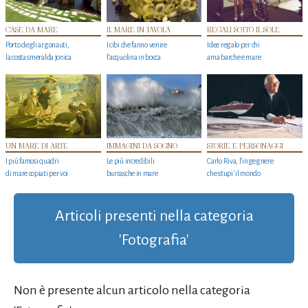
CASE DA MARE
IL MARE IN TAVOLA
REGALI SOTTO IL SOLE
Porto degli argonauti,
I cibi che fanno venire
Idee regalo per chi
la costa smeralda jonica
l’acquolina in bocca
ama barche e mare
UN MARE DI ARTE
IMMAGINI DA SOGNO
STORIE E PERSONAGGI
I più famosi quadri
Le più incredibili
Carlo Riva, l’ingegnere
di mare copiati per voi
burrasche in mare
che stupi' il mondo
Articoli presenti nella categoria
'Fotografia'
Non è presente alcun articolo nella categoria