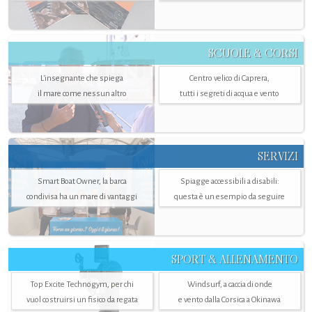
SCUOLE & CORSI
L'insegnante che spiega
Centro velico di Caprera,
il mare come nessun altro
tutti i segreti di acqua e vento
SERVIZI
Smart Boat Owner, la barca
Spiagge accessibili a disabili:
condivisa ha un mare di vantaggi
questa è un esempio da seguire
SPORT & ALLENAMENTO
Top Excite Technogym, per chi
Windsurf, a caccia di onde
vuol costruirsi un fisico da regata
e vento dalla Corsica a Okinawa