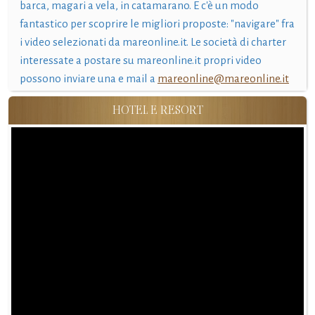
barca, magari a vela, in catamarano. E c'è un modo
fantastico per scoprire le migliori proposte: "navigare" fra
i video selezionati da mareonline.it. Le società di charter
interessate a postare su mareonline.it propri video
possono inviare una e mail a
mareonline@mareonline.it
HOTEL E RESORT