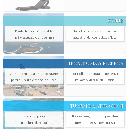
STORIE
L’isola che non c'è è esistita
La flotta tedesca si suicidò così
ma è vissuta solo cinque mesi
autoaffondandosi a Scapa Flow
TECNOLOGIA & RICERCA
Cemento mangiasmog, per avere
Controllate la barca al mare senza
porti più puliti e meno inquinati
muovervi da casa, dall’ufficio
TURISMO & ATTRAZIONI
Trabocchi, i pontili
Portovenere, il borgo di pescatori
"macchine da pesca"
irresistibile esca per i turisti