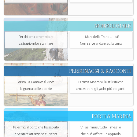
NONSOLOMARE
Per chi ama arrampicare
Il Mare della Tranquillità?
a strapiombo sul mare
Non serve andare sulla Luna
PERSONAGGI & RACCONTI
Vasco Da Gama così vince
Patrizia Mosconi, la stilista che
la guerra delle spezie
ama vestire gli yacht più eleganti
PORTI & MARINA
Palermo, il porto che ha saputo
Villasimius, tutto il meglio
diventare attrazione turistica
che può offrire un approdo