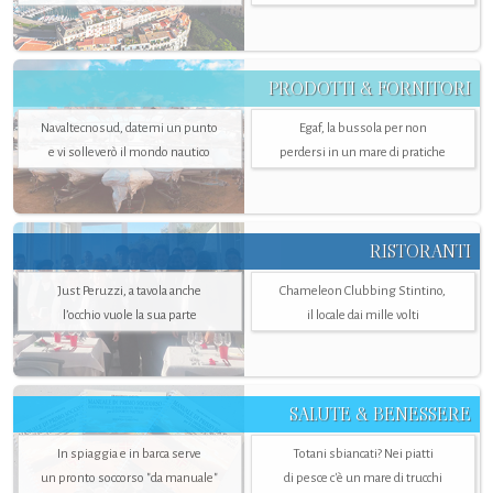
PRODOTTI & FORNITORI
Navaltecnosud, datemi un punto
Egaf, la bussola per non
e vi solleverò il mondo nautico
perdersi in un mare di pratiche
RISTORANTI
Just Peruzzi, a tavola anche
Chameleon Clubbing Stintino,
l’occhio vuole la sua parte
il locale dai mille volti
SALUTE & BENESSERE
In spiaggia e in barca serve
Totani sbiancati? Nei piatti
un pronto soccorso "da manuale"
di pesce c'è un mare di trucchi