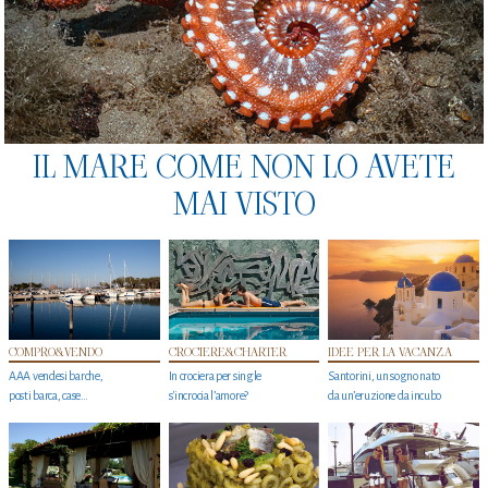
IL MARE COME NON LO AVETE
MAI VISTO
COMPRO&VENDO
CROCIERE&CHARTER
IDEE PER LA VACANZA
AAA vendesi barche,
In crociera per single
Santorini, un sogno nato
posti barca, case…
s'incrocia l’amore?
da un’eruzione da incubo