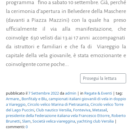
programma fino a sabato 10 settembre. Già, perché
la cerimonia d’apertura in Belvedere della Maschere
(davanti a Piazza Mazzini) con la quale ha preso
ufficialmente il via alla manifestazione, che
coinvolge 630 velisti dai 13 ai 17 anni accompagnati
da istruttori e familiari e che fa di Viareggio la
capitale della vela giovanile, è stata emozionante e
coinvolgente come poche...
Prosegui la lettura
pubblicato il
7 Settembre 2022
da
admin
| in
Regate & Eventi
| tag:
Armare.
,
Bonfitaly e Blu
,
campionati italiani giovanili di vela in doppio
a Viareggio
,
Circolo velico Marina di Pietrasanta
,
Circolo velico Torre
del Lago Puccini
,
Club nautico Versilia
,
Fonteviva
,
Metasail
,
presidente della Federazione italiana vela Francesco Ettorre
,
Roberto
Brunetti
,
Slam
,
Società velica viareggina
,
yachting club Versilia
|
commenti:
0