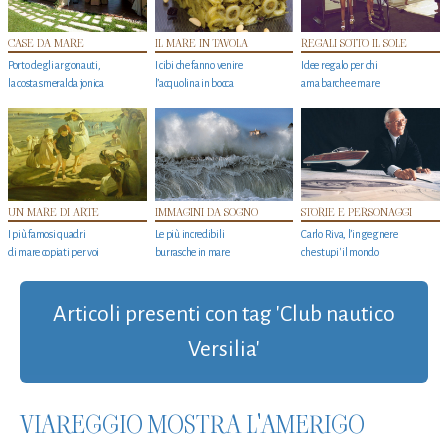
CASE DA MARE
IL MARE IN TAVOLA
REGALI SOTTO IL SOLE
Porto degli argonauti,
I cibi che fanno venire
Idee regalo per chi
la costa smeralda jonica
l’acquolina in bocca
ama barche e mare
UN MARE DI ARTE
IMMAGINI DA SOGNO
STORIE E PERSONAGGI
I più famosi quadri
Le più incredibili
Carlo Riva, l’ingegnere
di mare copiati per voi
burrasche in mare
che stupi' il mondo
Articoli presenti con tag 'Club nautico
Versilia'
VIAREGGIO MOSTRA L'AMERIGO