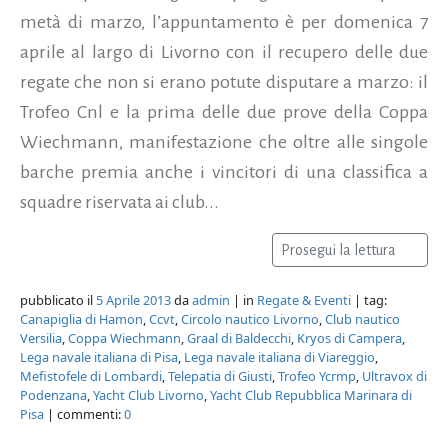
metà di marzo, l’appuntamento è per domenica 7
aprile al largo di Livorno con il recupero delle due
regate che non si erano potute disputare a marzo: il
Trofeo Cnl e la prima delle due prove della Coppa
Wiechmann, manifestazione che oltre alle singole
barche premia anche i vincitori di una classifica a
squadre riservata ai club...
Prosegui la lettura
pubblicato il
5 Aprile 2013
da
admin
| in
Regate & Eventi
| tag:
Canapiglia di Hamon
,
Ccvt
,
Circolo nautico Livorno
,
Club nautico
Versilia
,
Coppa Wiechmann
,
Graal di Baldecchi
,
Kryos di Campera
,
Lega navale italiana di Pisa
,
Lega navale italiana di Viareggio
,
Mefistofele di Lombardi
,
Telepatia di Giusti
,
Trofeo Ycrmp
,
Ultravox di
Podenzana
,
Yacht Club Livorno
,
Yacht Club Repubblica Marinara di
Pisa
| commenti:
0