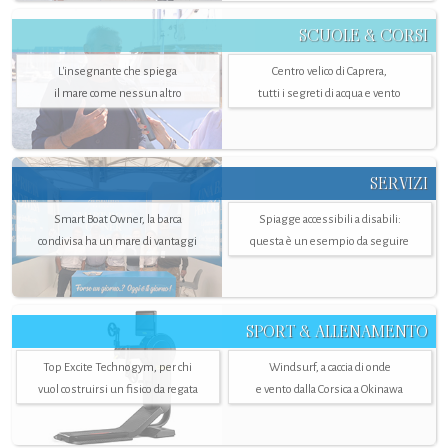
SCUOLE & CORSI
L'insegnante che spiega
Centro velico di Caprera,
il mare come nessun altro
tutti i segreti di acqua e vento
SERVIZI
Smart Boat Owner, la barca
Spiagge accessibili a disabili:
condivisa ha un mare di vantaggi
questa è un esempio da seguire
SPORT & ALLENAMENTO
Top Excite Technogym, per chi
Windsurf, a caccia di onde
vuol costruirsi un fisico da regata
e vento dalla Corsica a Okinawa