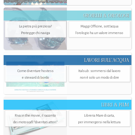
GIOIELLI & OROLOGI
La pietra più preziosa?
Maggi Officine, sott’acqua
Protegge chi naviga
l'orologio ha un valore immenso
LAVORI SULL’ACQUA
Come diventare hostess
Italsub: sommersi dal lavoro
e steward di bordo
non è solo un modo di dire
LIBRI & FILM
Riva in the movie, il racconto
Libreria Mare di carta,
dei motoscafi “diventati attori”
per immergersi nella lettura