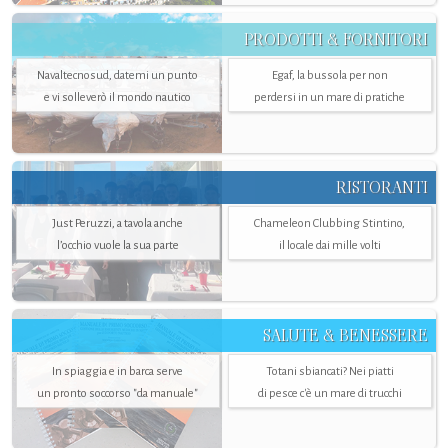
PRODOTTI & FORNITORI
Navaltecnosud, datemi un punto
Egaf, la bussola per non
e vi solleverò il mondo nautico
perdersi in un mare di pratiche
RISTORANTI
Just Peruzzi, a tavola anche
Chameleon Clubbing Stintino,
l’occhio vuole la sua parte
il locale dai mille volti
SALUTE & BENESSERE
In spiaggia e in barca serve
Totani sbiancati? Nei piatti
un pronto soccorso "da manuale"
di pesce c'è un mare di trucchi