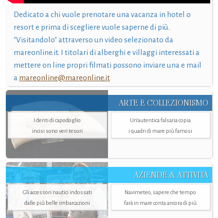
Dedicato a chi vuole prenotare una vacanza in hotel o
resort e prima di scegliere vuole saperne di più.
"Visitandolo" attraverso un video selezionato da
mareonline.it. I titolari di alberghi e villaggi interessati a
mettere on line propri filmati possono inviare una e mail
a
mareonline@mareonline.it
ARTE E COLLEZIONISMO
I denti di capodoglio
Un’autentica falsaria copia
incisi sono veri tesori
i quadri di mare più famosi
AZIENDE & ATTIVITÀ
Gli accessori nautici indossati
Navimeteo, sapere che tempo
dalle più belle imbarcazioni
farà in mare conta ancora di più