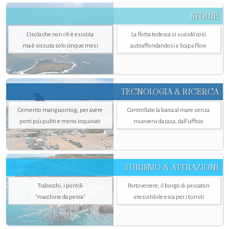
STORIE
L’isola che non c'è è esistita
La flotta tedesca si suicidò così
ma è vissuta solo cinque mesi
autoaffondandosi a Scapa Flow
TECNOLOGIA & RICERCA
Cemento mangiasmog, per avere
Controllate la barca al mare senza
porti più puliti e meno inquinati
muovervi da casa, dall’ufficio
TURISMO & ATTRAZIONI
Trabocchi, i pontili
Portovenere, il borgo di pescatori
"macchine da pesca"
irresistibile esca per i turisti