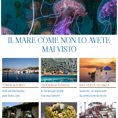
IL MARE COME NON LO AVETE
MAI VISTO
COMPRO&VENDO
CROCIERE&CHARTER
IDEE PER LA VACANZA
AAA vendesi barche,
In crociera per single
Santorini, un sogno nato
posti barca, case…
s'incrocia l’amore?
da un’eruzione da incubo