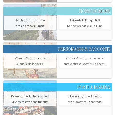
NONSOLOMARE
Per chi ama arrampicare
Il Mare della Tranquillità?
a strapiombo sul mare
Non serve andare sulla Luna
PERSONAGGI & RACCONTI
Vasco Da Gama così vince
Patrizia Mosconi, la stilista che
la guerra delle spezie
ama vestire gli yacht più eleganti
PORTI & MARINA
Palermo, il porto che ha saputo
Villasimius, tutto il meglio
diventare attrazione turistica
che può offrire un approdo