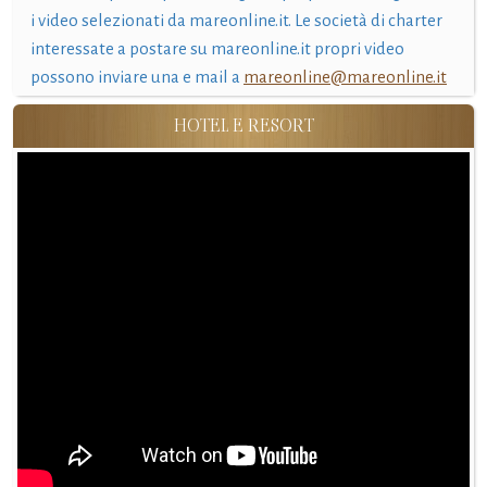
i video selezionati da mareonline.it. Le società di charter
interessate a postare su mareonline.it propri video
possono inviare una e mail a
mareonline@mareonline.it
HOTEL E RESORT