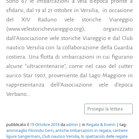
Sono 67 le imbarcazioni a vela d’epoca pronte a
sfidarsi, dal 19 al 21 ottobre in Versilia, in occasione
del XIV Raduno vele storiche Viareggio
(www.velestoricheviareggio.org), organizzato
dall’Associazione vele storiche Viareggio e dal Club
nautico Versilia con la collaborazione della Guardia
costiera. Una flotta di imbarcazioni in cui figurano
alcune "ultracentenarie", come nel caso del cutter
aurico Star 1907, proveniente dal Lago Maggiore in
rappresentanza dell’Associazione vele d’epoca
Verbano...
Prosegui la lettura
pubblicato il
19 Ottobre 2018
da
admin
| in
Regate & Eventi
| tag:
ammiraglio Florindo Cerri
,
antiche imbarcazioni in regata
,
cantiere
ligure Sangermani
,
Club nautico Versilia
,
lo spettacolo delle regate