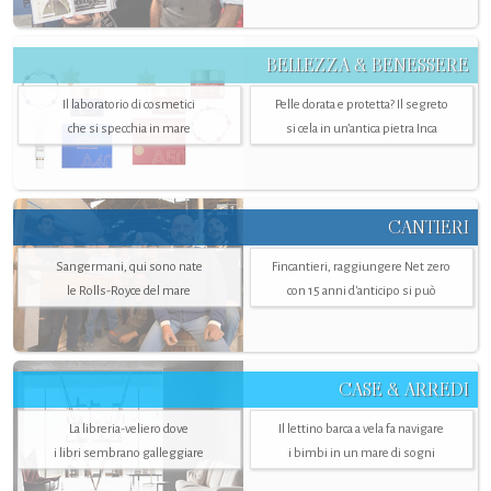
BELLEZZA & BENESSERE
Il laboratorio di cosmetici
Pelle dorata e protetta? Il segreto
che si specchia in mare
si cela in un’antica pietra Inca
CANTIERI
Sangermani, qui sono nate
Fincantieri, raggiungere Net zero
le Rolls-Royce del mare
con 15 anni d'anticipo si può
CASE & ARREDI
La libreria-veliero dove
Il lettino barca a vela fa navigare
i libri sembrano galleggiare
i bimbi in un mare di sogni