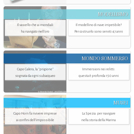
MODELLISMO
Il vascello che ai mondiali
Il modellino di nave irripetibile?
ha navigato nell’oro
Per costruirlo sono serviti 47 anni
MONDO SOMMERSO
Capo Galera, la "prigione"
Immersioni nei relitti:
sognata da ogni subacqueo
questa è profonda 150 anni
MUSEI
Capo Horn fa rivivere imprese
La Spezia. per navigare
ai confini dell’impossibile
nella storia della Marina