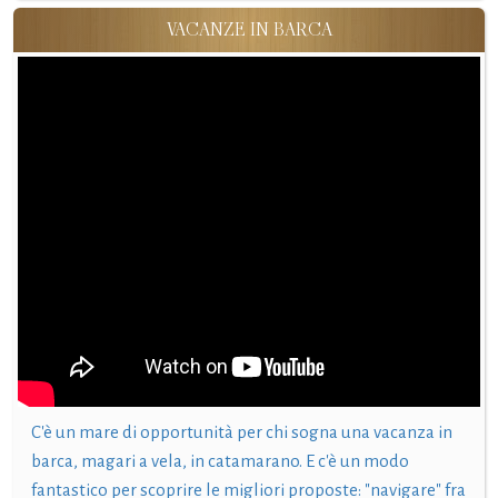
VACANZE IN BARCA
C'è un mare di opportunità per chi sogna una vacanza in
barca, magari a vela, in catamarano. E c'è un modo
fantastico per scoprire le migliori proposte: "navigare" fra