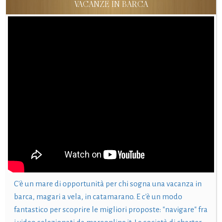
VACANZE IN BARCA
C'è un mare di opportunità per chi sogna una vacanza in
barca, magari a vela, in catamarano. E c'è un modo
fantastico per scoprire le migliori proposte: "navigare" fra