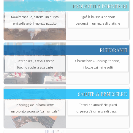
PRODOTTI & FORNITORI
Navaltecnosud, datemi un punto
Egaf, la bussola per non
e vi solleverò il mondo nautico
perdersi in un mare di pratiche
RISTORANTI
Just Peruzzi, a tavola anche
Chameleon Clubbing Stintino,
l’occhio vuole la sua parte
il locale dai mille volti
SALUTE & BENESSERE
In spiaggia e in barca serve
Totani sbiancati? Nei piatti
un pronto soccorso "da manuale"
di pesce c'è un mare di trucchi