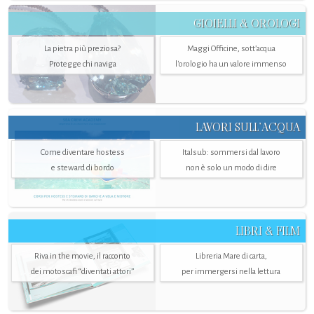
GIOIELLI & OROLOGI
La pietra più preziosa?
Maggi Officine, sott’acqua
Protegge chi naviga
l'orologio ha un valore immenso
LAVORI SULL’ACQUA
Come diventare hostess
Italsub: sommersi dal lavoro
e steward di bordo
non è solo un modo di dire
LIBRI & FILM
Riva in the movie, il racconto
Libreria Mare di carta,
dei motoscafi “diventati attori”
per immergersi nella lettura