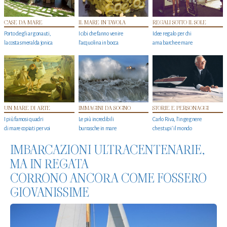
CASE DA MARE
IL MARE IN TAVOLA
REGALI SOTTO IL SOLE
Porto degli argonauti,
I cibi che fanno venire
Idee regalo per chi
la costa smeralda jonica
l’acquolina in bocca
ama barche e mare
UN MARE DI ARTE
IMMAGINI DA SOGNO
STORIE E PERSONAGGI
I più famosi quadri
Le più incredibili
Carlo Riva, l’ingegnere
di mare copiati per voi
burrasche in mare
che stupi' il mondo
IMBARCAZIONI ULTRACENTENARIE,
MA IN REGATA
CORRONO ANCORA COME FOSSERO
GIOVANISSIME