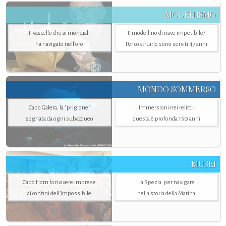
MODELLISMO
Il vascello che ai mondiali
Il modellino di nave irripetibile?
ha navigato nell’oro
Per costruirlo sono serviti 47 anni
MONDO SOMMERSO
Capo Galera, la "prigione"
Immersioni nei relitti:
sognata da ogni subacqueo
questa è profonda 150 anni
MUSEI
Capo Horn fa rivivere imprese
La Spezia. per navigare
ai confini dell’impossibile
nella storia della Marina