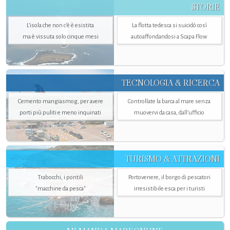
STORIE
L’isola che non c'è è esistita
La flotta tedesca si suicidò così
ma è vissuta solo cinque mesi
autoaffondandosi a Scapa Flow
TECNOLOGIA & RICERCA
Cemento mangiasmog, per avere
Controllate la barca al mare senza
porti più puliti e meno inquinati
muovervi da casa, dall’ufficio
TURISMO & ATTRAZIONI
Trabocchi, i pontili
Portovenere, il borgo di pescatori
"macchine da pesca"
irresistibile esca per i turisti