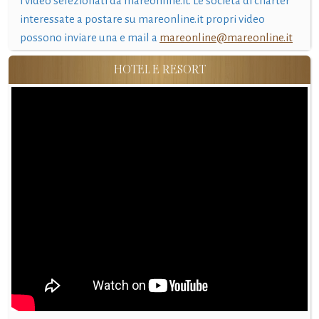
i video selezionati da mareonline.it. Le società di charter
interessate a postare su mareonline.it propri video
possono inviare una e mail a
mareonline@mareonline.it
HOTEL E RESORT