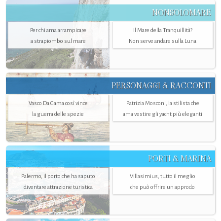
NONSOLOMARE
Per chi ama arrampicare
Il Mare della Tranquillità?
a strapiombo sul mare
Non serve andare sulla Luna
PERSONAGGI & RACCONTI
Vasco Da Gama così vince
Patrizia Mosconi, la stilista che
la guerra delle spezie
ama vestire gli yacht più eleganti
PORTI & MARINA
Palermo, il porto che ha saputo
Villasimius, tutto il meglio
diventare attrazione turistica
che può offrire un approdo