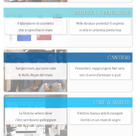
BELLEZZA & BENESSERE
Il laboratorio di cosmetici
Pelle dorata e protetta? Il segreto
che si specchia in mare
si cela in un’antica pietra Inca
CANTIERI
Sangermani, qui sono nate
Fincantieri, raggiungere Net zero
le Rolls-Royce del mare
con 15 anni d'anticipo si può
CASE & ARREDI
La libreria-veliero dove
Il lettino barca a vela fa navigare
i libri sembrano galleggiare
i bimbi in un mare di sogni