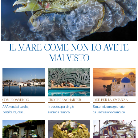
IL MARE COME NON LO AVETE
MAI VISTO
COMPRO&VENDO
CROCIERE&CHARTER
IDEE PER LA VACANZA
AAA vendesi barche,
In crociera per single
Santorini, un sogno nato
posti barca, case…
s'incrocia l’amore?
da un’eruzione da incubo