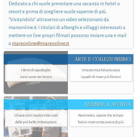
Dedicato a chi vuole prenotare una vacanza in hotel o
resort e prima di scegliere vuole saperne di più.
"Visitandolo" attraverso un video selezionato da
mareonline.it. I titolari di alberghi e villaggi interessati a
mettere on line propri filmati possono inviare una e mail
a
mareonline@mareonline.it
ARTE E COLLEZIONISMO
I denti di capodoglio
Un’autentica falsaria copia
incisi sono veri tesori
i quadri di mare più famosi
AZIENDE & ATTIVITÀ
Gli accessori nautici indossati
Navimeteo, sapere che tempo
dalle più belle imbarcazioni
farà in mare conta ancora di più