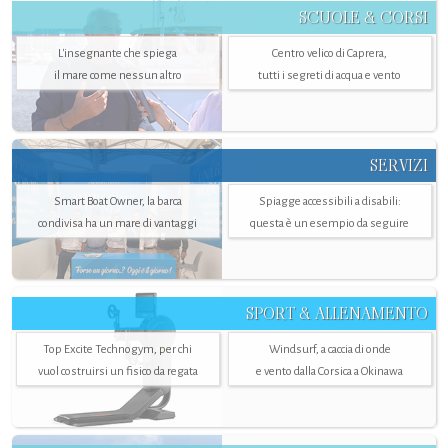
SCUOLE & CORSI
L'insegnante che spiega
Centro velico di Caprera,
il mare come nessun altro
tutti i segreti di acqua e vento
SERVIZI
Smart Boat Owner, la barca
Spiagge accessibili a disabili:
condivisa ha un mare di vantaggi
questa è un esempio da seguire
SPORT & ALLENAMENTO
Top Excite Technogym, per chi
Windsurf, a caccia di onde
vuol costruirsi un fisico da regata
e vento dalla Corsica a Okinawa