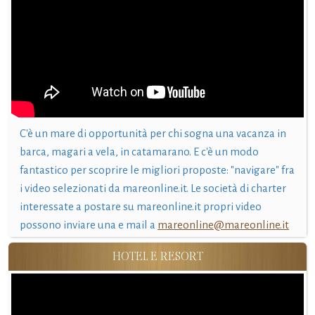
C'è un mare di opportunità per chi sogna una vacanza in
barca, magari a vela, in catamarano. E c'è un modo
fantastico per scoprire le migliori proposte: "navigare" fra
i video selezionati da mareonline.it. Le società di charter
interessate a postare su mareonline.it propri video
possono inviare una e mail a
mareonline@mareonline.it
HOTEL E RESORT