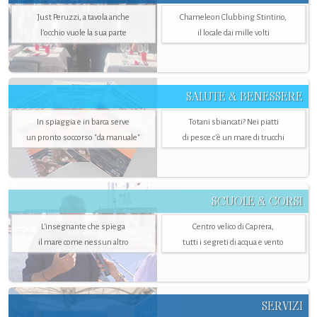
Just Peruzzi, a tavola anche
Chameleon Clubbing Stintino,
l’occhio vuole la sua parte
il locale dai mille volti
SALUTE & BENESSERE
In spiaggia e in barca serve
Totani sbiancati? Nei piatti
un pronto soccorso "da manuale"
di pesce c'è un mare di trucchi
SCUOLE & CORSI
L'insegnante che spiega
Centro velico di Caprera,
il mare come nessun altro
tutti i segreti di acqua e vento
SERVIZI