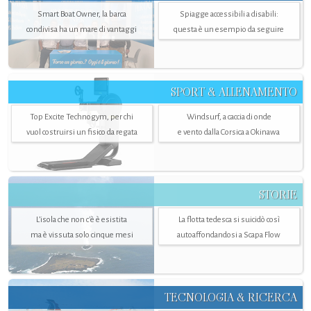
Smart Boat Owner, la barca
Spiagge accessibili a disabili:
condivisa ha un mare di vantaggi
questa è un esempio da seguire
SPORT & ALLENAMENTO
Top Excite Technogym, per chi
Windsurf, a caccia di onde
vuol costruirsi un fisico da regata
e vento dalla Corsica a Okinawa
STORIE
L’isola che non c'è è esistita
La flotta tedesca si suicidò così
ma è vissuta solo cinque mesi
autoaffondandosi a Scapa Flow
TECNOLOGIA & RICERCA