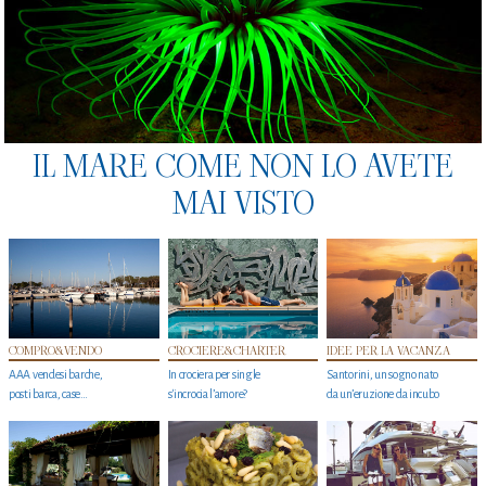
IL MARE COME NON LO AVETE
MAI VISTO
COMPRO&VENDO
CROCIERE&CHARTER
IDEE PER LA VACANZA
AAA vendesi barche,
In crociera per single
Santorini, un sogno nato
posti barca, case…
s'incrocia l’amore?
da un’eruzione da incubo