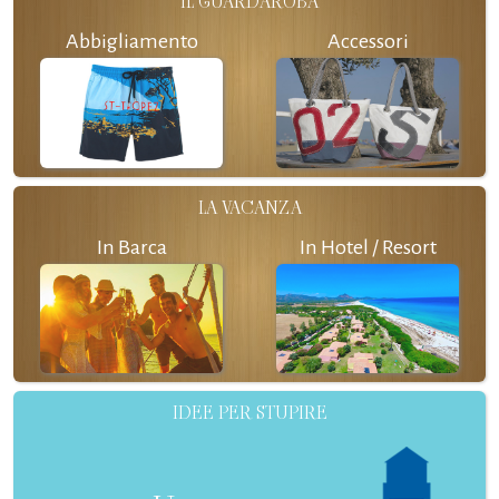
IL GUARDAROBA
Abbigliamento
Accessori
LA VACANZA
In Barca
In Hotel / Resort
IDEE PER STUPIRE