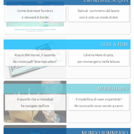
LAVORI SULL’ACQUA
Come diventare hostess
Italsub: sommersi dal lavoro
e steward di bordo
non è solo un modo di dire
LIBRI & FILM
Riva in the movie, il racconto
Libreria Mare di carta,
dei motoscafi “diventati attori”
per immergersi nella lettura
MODELLISMO
Il vascello che ai mondiali
Il modellino di nave irripetibile?
ha navigato nell’oro
Per costruirlo sono serviti 47 anni
MONDO SOMMERSO