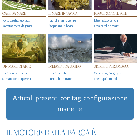
CASE DA MARE
IL MARE IN TAVOLA
REGALI SOTTO IL SOLE
Porto degli argonauti,
I cibi che fanno venire
Idee regalo per chi
la costa smeralda jonica
l’acquolina in bocca
ama barche e mare
UN MARE DI ARTE
IMMAGINI DA SOGNO
STORIE E PERSONAGGI
I più famosi quadri
Le più incredibili
Carlo Riva, l’ingegnere
di mare copiati per voi
burrasche in mare
che stupi' il mondo
Articoli presenti con tag 'configurazione
manette'
IL MOTORE DELLA BARCA È