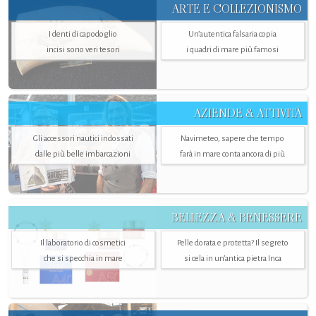
ARTE E COLLEZIONISMO
I denti di capodoglio
Un’autentica falsaria copia
incisi sono veri tesori
i quadri di mare più famosi
AZIENDE & ATTIVITÀ
Gli accessori nautici indossati
Navimeteo, sapere che tempo
dalle più belle imbarcazioni
farà in mare conta ancora di più
BELLEZZA & BENESSERE
Il laboratorio di cosmetici
Pelle dorata e protetta? Il segreto
che si specchia in mare
si cela in un’antica pietra Inca