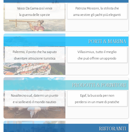
Vasco Da Gama così vince
Patrizia Mosconi, la stilista che
la guerra delle spezie
ama vestire gli yacht più eleganti
PORTI & MARINA
Palermo, il porto che ha saputo
Villasimius, tutto il meglio
diventare attrazione turistica
che può offrire un approdo
PRODOTTI & FORNITORI
Navaltecnosud, datemi un punto
Egaf, la bussola per non
e vi solleverò il mondo nautico
perdersi in un mare di pratiche
RISTORANTI