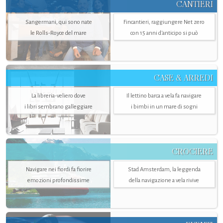
CANTIERI
Sangermani, qui sono nate
Fincantieri, raggiungere Net zero
le Rolls-Royce del mare
con 15 anni d'anticipo si può
CASE & ARREDI
La libreria-veliero dove
Il lettino barca a vela fa navigare
i libri sembrano galleggiare
i bimbi in un mare di sogni
CROCIERE
Navigare nei fiordi fa fiorire
Stad Amsterdam, la leggenda
emozioni profondissime
della navigazione a vela rivive