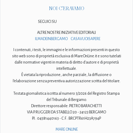
NOI C'ERAVAMO
SEGUICI SU
ALTRE NOSTRE INIZIATIVE EDITORIALI
ILMADEINBERGAMO
CASAVUOISAPERE
I contenuti, i testi, le immagini e le informazioni presenti in questo
sito web sono di proprietà esclusiva di MareOnLine.it e sono tutelati
dalle normative vigenti in materia di diritto d'autore e di proprietà
intellettuale.
È vietata la riproduzione, anche parziale, la diffusione o
l'elaborazione senza preventiva autorizzazione scritta del titolare.
Testata giornalistica iscritta al numero 3/2026 del Registro Stampa
del Tribunale di Bergamo.
Direttore responsabile: PIETRO BARACHETTI
VIA P. RUGGERI DA STABELLO 20 - 24123 BERGAMO
P.I.: 04581440163 - C.F.: BRCPTR61H23A794P
MARE ONLINE