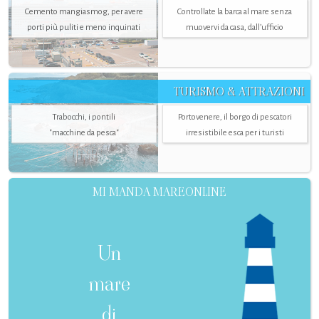
Cemento mangiasmog, per avere
Controllate la barca al mare senza
porti più puliti e meno inquinati
muovervi da casa, dall’ufficio
TURISMO & ATTRAZIONI
Trabocchi, i pontili
Portovenere, il borgo di pescatori
"macchine da pesca"
irresistibile esca per i turisti
MI MANDA MAREONLINE
Un
mare
di