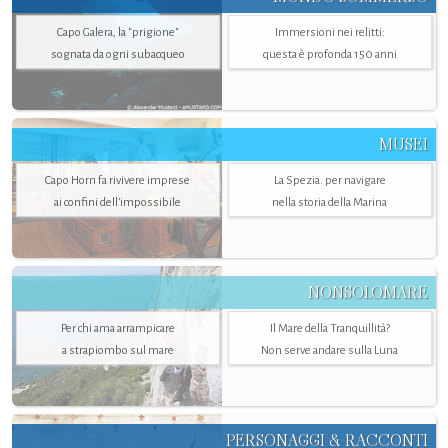
Capo Galera, la "prigione"
Immersioni nei relitti:
sognata da ogni subacqueo
questa è profonda 150 anni
MUSEI
Capo Horn fa rivivere imprese
La Spezia. per navigare
ai confini dell’impossibile
nella storia della Marina
NONSOLOMARE
Per chi ama arrampicare
Il Mare della Tranquillità?
a strapiombo sul mare
Non serve andare sulla Luna
PERSONAGGI & RACCONTI