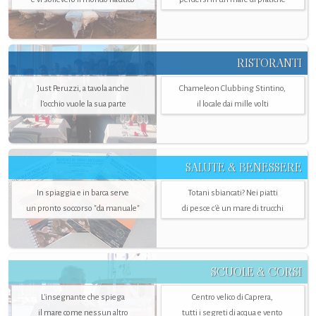
RISTORANTI
Just Peruzzi, a tavola anche
Chameleon Clubbing Stintino,
l’occhio vuole la sua parte
il locale dai mille volti
SALUTE & BENESSERE
In spiaggia e in barca serve
Totani sbiancati? Nei piatti
un pronto soccorso "da manuale"
di pesce c'è un mare di trucchi
SCUOLE & CORSI
L'insegnante che spiega
Centro velico di Caprera,
il mare come nessun altro
tutti i segreti di acqua e vento