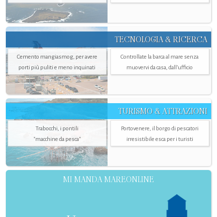
TECNOLOGIA & RICERCA
Cemento mangiasmog, per avere
Controllate la barca al mare senza
porti più puliti e meno inquinati
muovervi da casa, dall’ufficio
TURISMO & ATTRAZIONI
Trabocchi, i pontili
Portovenere, il borgo di pescatori
"macchine da pesca"
irresistibile esca per i turisti
MI MANDA MAREONLINE