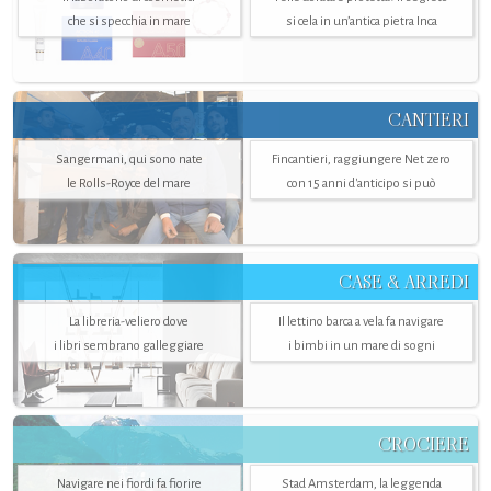
che si specchia in mare
si cela in un’antica pietra Inca
CANTIERI
Sangermani, qui sono nate
Fincantieri, raggiungere Net zero
le Rolls-Royce del mare
con 15 anni d'anticipo si può
CASE & ARREDI
La libreria-veliero dove
Il lettino barca a vela fa navigare
i libri sembrano galleggiare
i bimbi in un mare di sogni
CROCIERE
Navigare nei fiordi fa fiorire
Stad Amsterdam, la leggenda