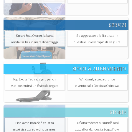
SERVIZI
Smart Boat Owner, la barca
Spiagge accessibili a disabili:
condivisa ha un mare di vantaggi
questa è un esempio da seguire
SPORT & ALLENAMENTO
Top Excite Technogym, per chi
Windsurf, a caccia di onde
vuol costruirsi un fisico da regata
e vento dalla Corsica a Okinawa
STORIE
L’isola che non c'è è esistita
La flotta tedesca si suicidò così
ma è vissuta solo cinque mesi
autoaffondandosi a Scapa Flow