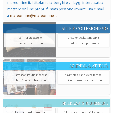
mareonline.it. I titolari di alberghi e villaggi interessati a
mettere on line propri filmati possono inviare una e mail
a
mareonline@mareonline.it
ARTE E COLLEZIONISMO
I denti di capodoglio
Un’autentica falsaria copia
incisi sono veri tesori
i quadri di mare più famosi
AZIENDE & ATTIVITÀ
Gli accessori nautici indossati
Navimeteo, sapere che tempo
dalle più belle imbarcazioni
farà in mare conta ancora di più
BELLEZZA & BENESSERE
Il laboratorio di cosmetici
Pelle dorata e protetta? Il segreto