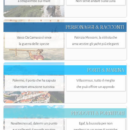
a strapiombo sul mare
Non serve andare sulla Luna
PERSONAGGI & RACCONTI
Vasco Da Gama così vince
Patrizia Mosconi, la stilista che
la guerra delle spezie
ama vestire gli yacht più eleganti
PORTI & MARINA
Palermo, il porto che ha saputo
Villasimius, tutto il meglio
diventare attrazione turistica
che può offrire un approdo
PRODOTTI & FORNITORI
Navaltecnosud, datemi un punto
Egaf, la bussola per non
e vi solleverò il mondo nautico
perdersi in un mare di pratiche