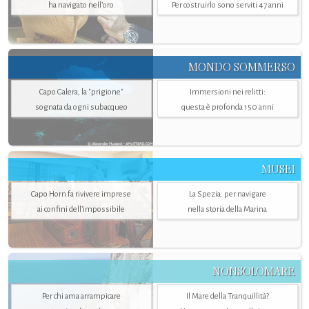
ha navigato nell’oro
Per costruirlo sono serviti 47 anni
MONDO SOMMERSO
Capo Galera, la "prigione"
Immersioni nei relitti:
sognata da ogni subacqueo
questa è profonda 150 anni
MUSEI
Capo Horn fa rivivere imprese
La Spezia. per navigare
ai confini dell’impossibile
nella storia della Marina
NONSOLOMARE
Per chi ama arrampicare
Il Mare della Tranquillità?