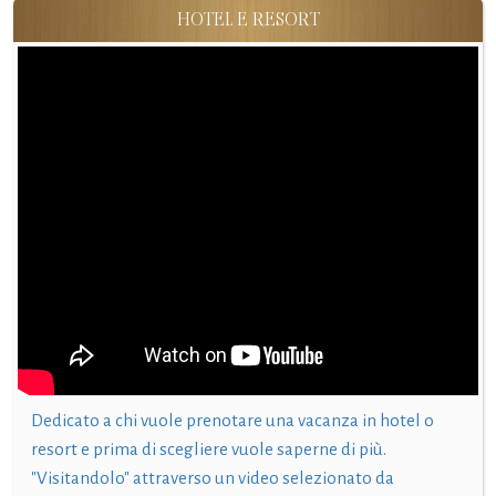
HOTEL E RESORT
Dedicato a chi vuole prenotare una vacanza in hotel o
resort e prima di scegliere vuole saperne di più.
"Visitandolo" attraverso un video selezionato da