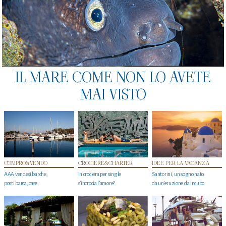
IL MARE COME NON LO AVETE
MAI VISTO
COMPRO&VENDO
CROCIERE&CHARTER
IDEE PER LA VACANZA
AAA vendesi barche,
In crociera per single
Santorini, un sogno nato
posti barca, case…
s'incrocia l’amore?
da un’eruzione da incubo