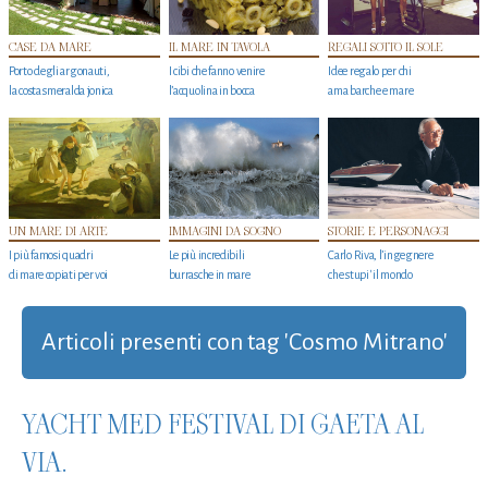
CASE DA MARE
IL MARE IN TAVOLA
REGALI SOTTO IL SOLE
Porto degli argonauti,
I cibi che fanno venire
Idee regalo per chi
la costa smeralda jonica
l’acquolina in bocca
ama barche e mare
UN MARE DI ARTE
IMMAGINI DA SOGNO
STORIE E PERSONAGGI
I più famosi quadri
Le più incredibili
Carlo Riva, l’ingegnere
di mare copiati per voi
burrasche in mare
che stupi' il mondo
Articoli presenti con tag 'Cosmo Mitrano'
YACHT MED FESTIVAL DI GAETA AL
VIA.