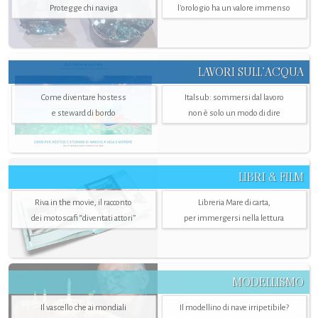
Protegge chi naviga
l'orologio ha un valore immenso
LAVORI SULL’ACQUA
Come diventare hostess
Italsub: sommersi dal lavoro
e steward di bordo
non è solo un modo di dire
LIBRI & FILM
Riva in the movie, il racconto
Libreria Mare di carta,
dei motoscafi “diventati attori”
per immergersi nella lettura
MODELLISMO
Il vascello che ai mondiali
Il modellino di nave irripetibile?