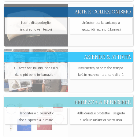
ARTE E COLLEZIONISMO
I denti di capodoglio
Un’autentica falsaria copia
incisi sono veri tesori
i quadri di mare più famosi
AZIENDE & ATTIVITÀ
Gli accessori nautici indossati
Navimeteo, sapere che tempo
dalle più belle imbarcazioni
farà in mare conta ancora di più
BELLEZZA & BENESSERE
Il laboratorio di cosmetici
Pelle dorata e protetta? Il segreto
che si specchia in mare
si cela in un’antica pietra Inca