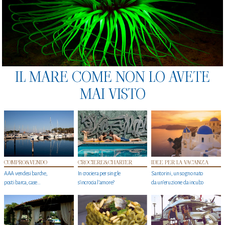
IL MARE COME NON LO AVETE
MAI VISTO
COMPRO&VENDO
CROCIERE&CHARTER
IDEE PER LA VACANZA
AAA vendesi barche,
In crociera per single
Santorini, un sogno nato
posti barca, case…
s'incrocia l’amore?
da un’eruzione da incubo