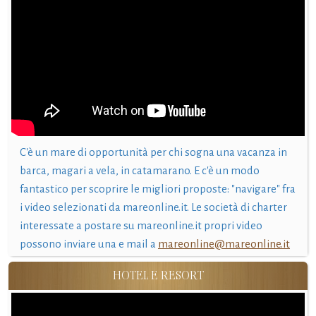
C'è un mare di opportunità per chi sogna una vacanza in
barca, magari a vela, in catamarano. E c'è un modo
fantastico per scoprire le migliori proposte: "navigare" fra
i video selezionati da mareonline.it. Le società di charter
interessate a postare su mareonline.it propri video
possono inviare una e mail a
mareonline@mareonline.it
HOTEL E RESORT