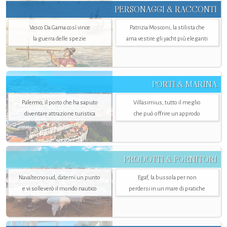
PERSONAGGI & RACCONTI
Vasco Da Gama così vince
Patrizia Mosconi, la stilista che
la guerra delle spezie
ama vestire gli yacht più eleganti
PORTI & MARINA
Palermo, il porto che ha saputo
Villasimius, tutto il meglio
diventare attrazione turistica
che può offrire un approdo
PRODOTTI & FORNITORI
Navaltecnosud, datemi un punto
Egaf, la bussola per non
e vi solleverò il mondo nautico
perdersi in un mare di pratiche