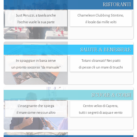
RISTORANTI
Just Peruzzi, a tavola anche
Chameleon Clubbing Stintino,
l’occhio vuole la sua parte
il locale dai mille volti
SALUTE & BENESSERE
In spiaggia e in barca serve
Totani sbiancati? Nei piatti
un pronto soccorso "da manuale"
di pesce c'è un mare di trucchi
SCUOLE & CORSI
L'insegnante che spiega
Centro velico di Caprera,
il mare come nessun altro
tutti i segreti di acqua e vento