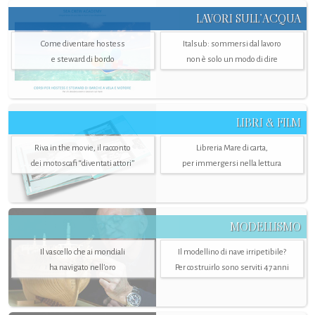
LAVORI SULL’ACQUA
Come diventare hostess
Italsub: sommersi dal lavoro
e steward di bordo
non è solo un modo di dire
LIBRI & FILM
Riva in the movie, il racconto
Libreria Mare di carta,
dei motoscafi “diventati attori”
per immergersi nella lettura
MODELLISMO
Il vascello che ai mondiali
Il modellino di nave irripetibile?
ha navigato nell’oro
Per costruirlo sono serviti 47 anni