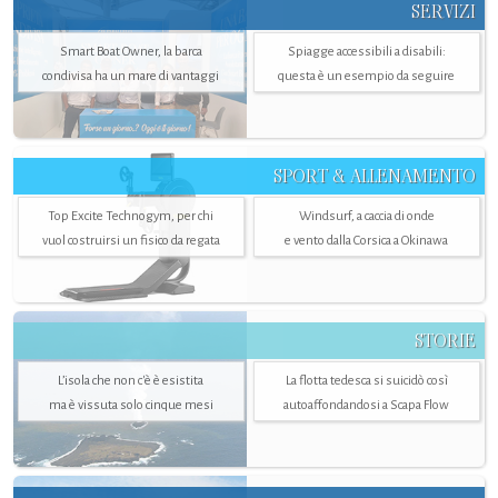
SERVIZI
Smart Boat Owner, la barca
Spiagge accessibili a disabili:
condivisa ha un mare di vantaggi
questa è un esempio da seguire
SPORT & ALLENAMENTO
Top Excite Technogym, per chi
Windsurf, a caccia di onde
vuol costruirsi un fisico da regata
e vento dalla Corsica a Okinawa
STORIE
L’isola che non c'è è esistita
La flotta tedesca si suicidò così
ma è vissuta solo cinque mesi
autoaffondandosi a Scapa Flow