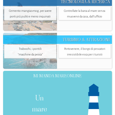
TECNOLOGIA & RICERCA
Cemento mangiasmog, per avere
Controllate la barca al mare senza
porti più puliti e meno inquinati
muovervi da casa, dall’ufficio
TURISMO & ATTRAZIONI
Trabocchi, i pontili
Portovenere, il borgo di pescatori
"macchine da pesca"
irresistibile esca per i turisti
MI MANDA MAREONLINE
Un
mare