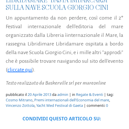
LIBRIDAMARE" BASTA IMBARCARSI
SULLA NAVE SCUOLA GIORGIO CINI
Un appuntamento da non perdere, così come il 2°
Festival internazionale dell'editoria del mare
organizzato dalla Libreria ìinternazionale il Mare, la
rassegna Libridimare Libridamare ospitata a bordo
della nave Scuola Giorgio Cini, e i mille altri "approdi"
che è possibile trovare navigando sul sito dell'evento
(
cliccate qui
).
Testo realizzato da Baskerville srl per mareonline
pubblicato il
20 Aprile 2013
da
admin
| in
Regate & Eventi
| tag:
Cosmo Mitrano
,
Premi internazionali dell'Economia del mare
,
Vincenzo Zottola
,
Yacht Med Festival di Gaeta
| commenti:
0
CONDIVIDI QUESTO ARTICOLO SU: