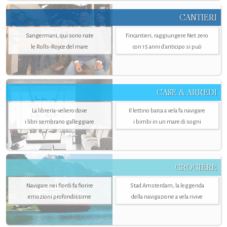
CANTIERI
Sangermani, qui sono nate
Fincantieri, raggiungere Net zero
le Rolls-Royce del mare
con 15 anni d'anticipo si può
CASE & ARREDI
La libreria-veliero dove
Il lettino barca a vela fa navigare
i libri sembrano galleggiare
i bimbi in un mare di sogni
CROCIERE
Navigare nei fiordi fa fiorire
Stad Amsterdam, la leggenda
emozioni profondissime
della navigazione a vela rivive