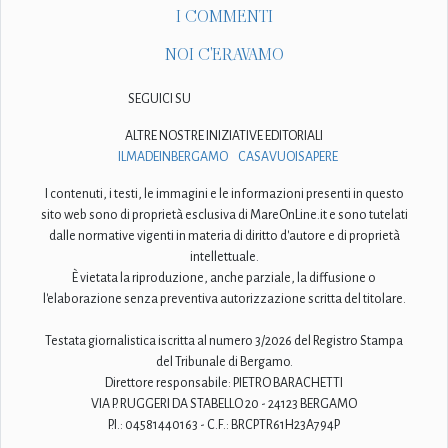
I COMMENTI
NOI C'ERAVAMO
SEGUICI SU
ALTRE NOSTRE INIZIATIVE EDITORIALI
ILMADEINBERGAMO
CASAVUOISAPERE
I contenuti, i testi, le immagini e le informazioni presenti in questo
sito web sono di proprietà esclusiva di MareOnLine.it e sono tutelati
dalle normative vigenti in materia di diritto d'autore e di proprietà
intellettuale.
È vietata la riproduzione, anche parziale, la diffusione o
l'elaborazione senza preventiva autorizzazione scritta del titolare.
Testata giornalistica iscritta al numero 3/2026 del Registro Stampa
del Tribunale di Bergamo.
Direttore responsabile: PIETRO BARACHETTI
VIA P. RUGGERI DA STABELLO 20 - 24123 BERGAMO
P.I.: 04581440163 - C.F.: BRCPTR61H23A794P