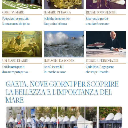
CASE DA MARE
IL MARE IN TAVOLA
REGALI SOTTO IL SOLE
Porto degli argonauti,
I cibi che fanno venire
Idee regalo per chi
la costa smeralda jonica
l’acquolina in bocca
ama barche e mare
UN MARE DI ARTE
IMMAGINI DA SOGNO
STORIE E PERSONAGGI
I più famosi quadri
Le più incredibili
Carlo Riva, l’ingegnere
di mare copiati per voi
burrasche in mare
che stupi' il mondo
GAETA, NOVE GIORNI PER SCOPRIRE
LA BELLEZZA E L'IMPORTANZA DEL
MARE