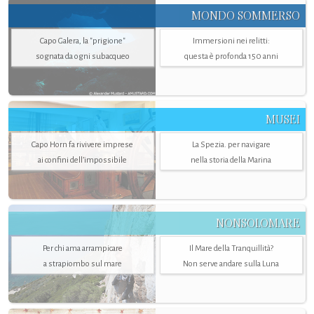
MONDO SOMMERSO
Capo Galera, la "prigione"
Immersioni nei relitti:
sognata da ogni subacqueo
questa è profonda 150 anni
MUSEI
Capo Horn fa rivivere imprese
La Spezia. per navigare
ai confini dell’impossibile
nella storia della Marina
NONSOLOMARE
Per chi ama arrampicare
Il Mare della Tranquillità?
a strapiombo sul mare
Non serve andare sulla Luna