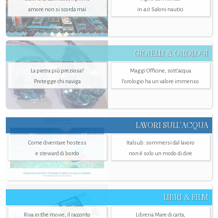
amore non si scorda mai
in 40 Saloni nautici
GIOIELLI & OROLOGI
La pietra più preziosa?
Maggi Officine, sott’acqua
Protegge chi naviga
l'orologio ha un valore immenso
LAVORI SULL’ACQUA
Come diventare hostess
Italsub: sommersi dal lavoro
e steward di bordo
non è solo un modo di dire
LIBRI & FILM
Riva in the movie, il racconto
Libreria Mare di carta,