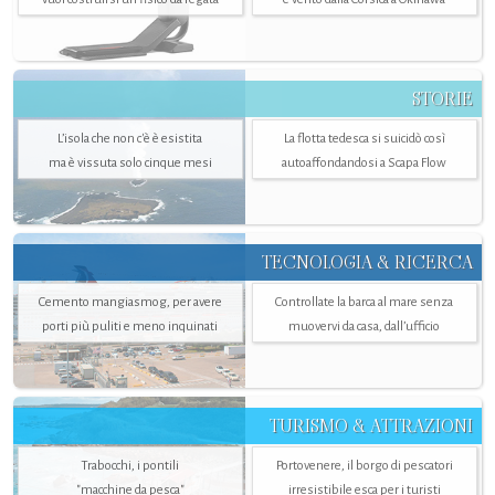
STORIE
L’isola che non c'è è esistita
La flotta tedesca si suicidò così
ma è vissuta solo cinque mesi
autoaffondandosi a Scapa Flow
TECNOLOGIA & RICERCA
Cemento mangiasmog, per avere
Controllate la barca al mare senza
porti più puliti e meno inquinati
muovervi da casa, dall’ufficio
TURISMO & ATTRAZIONI
Trabocchi, i pontili
Portovenere, il borgo di pescatori
"macchine da pesca"
irresistibile esca per i turisti