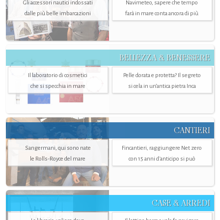
Gli accessori nautici indossati
Navimeteo, sapere che tempo
dalle più belle imbarcazioni
farà in mare conta ancora di più
BELLEZZA & BENESSERE
Il laboratorio di cosmetici
Pelle dorata e protetta? Il segreto
che si specchia in mare
si cela in un’antica pietra Inca
CANTIERI
Sangermani, qui sono nate
Fincantieri, raggiungere Net zero
le Rolls-Royce del mare
con 15 anni d'anticipo si può
CASE & ARREDI