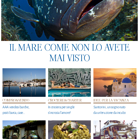
IL MARE COME NON LO AVETE
MAI VISTO
COMPRO&VENDO
CROCIERE&CHARTER
IDEE PER LA VACANZA
AAA vendesi barche,
In crociera per single
Santorini, un sogno nato
posti barca, case…
s'incrocia l’amore?
da un’eruzione da incubo