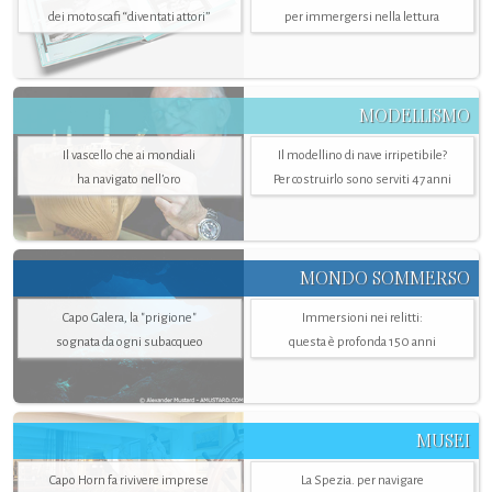
dei motoscafi “diventati attori”
per immergersi nella lettura
MODELLISMO
Il vascello che ai mondiali
Il modellino di nave irripetibile?
ha navigato nell’oro
Per costruirlo sono serviti 47 anni
MONDO SOMMERSO
Capo Galera, la "prigione"
Immersioni nei relitti:
sognata da ogni subacqueo
questa è profonda 150 anni
MUSEI
Capo Horn fa rivivere imprese
La Spezia. per navigare