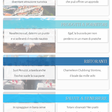
diventare attrazione turistica
che può offrire un approdo
PRODOTTI & FORNITORI
Navaltecnosud, datemi un punto
Egaf, la bussola per non
e vi solleverò il mondo nautico
perdersi in un mare di pratiche
RISTORANTI
Just Peruzzi, a tavola anche
Chameleon Clubbing Stintino,
l’occhio vuole la sua parte
il locale dai mille volti
SALUTE & BENESSERE
In spiaggia e in barca serve
Totani sbiancati? Nei piatti