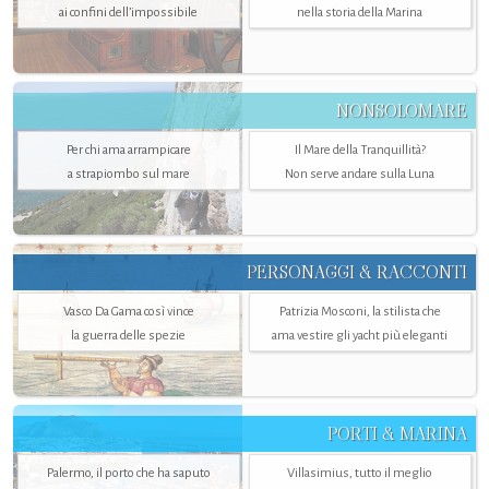
ai confini dell’impossibile
nella storia della Marina
NONSOLOMARE
Per chi ama arrampicare
Il Mare della Tranquillità?
a strapiombo sul mare
Non serve andare sulla Luna
PERSONAGGI & RACCONTI
Vasco Da Gama così vince
Patrizia Mosconi, la stilista che
la guerra delle spezie
ama vestire gli yacht più eleganti
PORTI & MARINA
Palermo, il porto che ha saputo
Villasimius, tutto il meglio