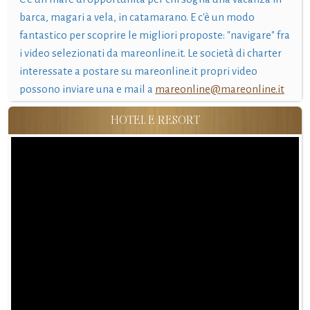
barca, magari a vela, in catamarano. E c'è un modo
fantastico per scoprire le migliori proposte: "navigare" fra
i video selezionati da mareonline.it. Le società di charter
interessate a postare su mareonline.it propri video
possono inviare una e mail a
mareonline@mareonline.it
HOTEL E RESORT