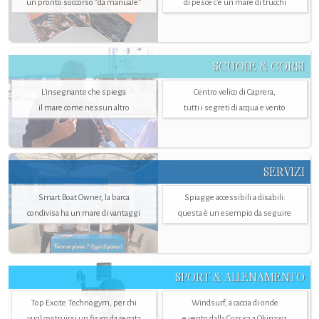
un pronto soccorso "da manuale"
di pesce c'è un mare di trucchi
SCUOLE & CORSI
L'insegnante che spiega
Centro velico di Caprera,
il mare come nessun altro
tutti i segreti di acqua e vento
SERVIZI
Smart Boat Owner, la barca
Spiagge accessibili a disabili:
condivisa ha un mare di vantaggi
questa è un esempio da seguire
SPORT & ALLENAMENTO
Top Excite Technogym, per chi
Windsurf, a caccia di onde
vuol costruirsi un fisico da regata
e vento dalla Corsica a Okinawa