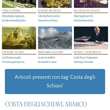
CASE DA MARE
IL MARE IN TAVOLA
REGALI SOTTO IL SOLE
Porto degli argonauti,
I cibi che fanno venire
Idee regalo per chi
la costa smeralda jonica
l’acquolina in bocca
ama barche e mare
UN MARE DI ARTE
IMMAGINI DA SOGNO
STORIE E PERSONAGGI
I più famosi quadri
Le più incredibili
Carlo Riva, l’ingegnere
di mare copiati per voi
burrasche in mare
che stupi' il mondo
Articoli presenti con tag 'Costa degli
Schiavi'
COSTA DEGLI SCHIAVI, SBARCO