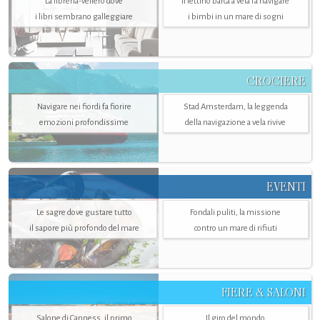
La libreria-veliero dove
Il lettino barca a vela fa navigare
i libri sembrano galleggiare
i bimbi in un mare di sogni
CROCIERE
Navigare nei fiordi fa fiorire
Stad Amsterdam, la leggenda
emozioni profondissime
della navigazione a vela rivive
EVENTI
Le sagre dove gustare tutto
Fondali puliti, la missione
il sapore più profondo del mare
contro un mare di rifiuti
FIERE & SALONI
Salone di Canness, il primo
Il giro del mondo