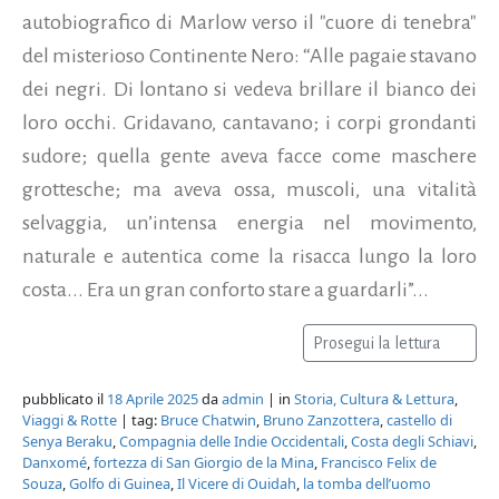
autobiografico di Marlow verso il "cuore di tenebra"
del misterioso Continente Nero: “Alle pagaie stavano
dei negri. Di lontano si vedeva brillare il bianco dei
loro occhi. Gridavano, cantavano; i corpi grondanti
sudore; quella gente aveva facce come maschere
grottesche; ma aveva ossa, muscoli, una vitalità
selvaggia, un’intensa energia nel movimento,
naturale e autentica come la risacca lungo la loro
costa... Era un gran conforto stare a guardarli”...
Prosegui la lettura
pubblicato il
18 Aprile 2025
da
admin
| in
Storia, Cultura & Lettura
,
Viaggi & Rotte
| tag:
Bruce Chatwin
,
Bruno Zanzottera
,
castello di
Senya Beraku
,
Compagnia delle Indie Occidentali
,
Costa degli Schiavi
,
Danxomé
,
fortezza di San Giorgio de la Mina
,
Francisco Felix de
Souza
,
Golfo di Guinea
,
Il Vicere di Ouidah
,
la tomba dell’uomo