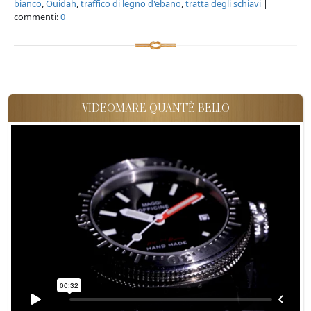
bianco
,
Ouidah
,
traffico di legno d'ebano
,
tratta degli schiavi
|
commenti:
0
VIDEOMARE QUANT'È BELLO