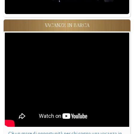
VACANZE IN BARCA
C'è un mare di opportunità per chi sogna una vacanza in