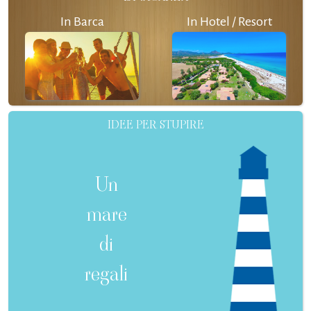
In Barca
In Hotel / Resort
IDEE PER STUPIRE
Un
mare
di
regali