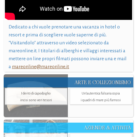
Dedicato a chi vuole prenotare una vacanza in hotel o
resort e prima di scegliere vuole saperne di più.
"Visitandolo" attraverso un video selezionato da
mareonline.it. I titolari di alberghi e villaggi interessati a
mettere on line propri filmati possono inviare una e mail
a
mareonline@mareonline.it
ARTE E COLLEZIONISMO
I denti di capodoglio
Un’autentica falsaria copia
incisi sono veri tesori
i quadri di mare più famosi
AZIENDE & ATTIVITÀ