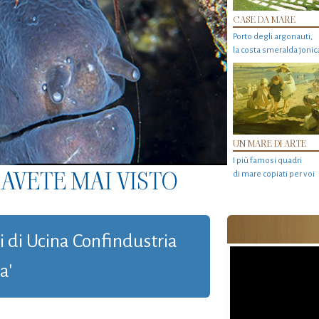
CASE DA MARE
Porto degli argonauti,
la costa smeralda jonic
UN MARE DI ARTE
I più famosi quadri
AVETE MAI VISTO
di mare copiati per voi
si di Ucina Confindustria
a'