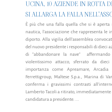
UCINA, 10 AZIENDE IN ROTTA D
SI ALLARGA LA FALLA NELL'AS
È più che una falla quella che si è aperta 
nautica, l'associazione che rappresenta le i
diporto. Alla vigilia dell'assemblea convoca
del nuovo presidente i responsabili di dieci
di "abbandonare la nave" affermando d
violentissimo attacco, sferrato da dieci
importanza come Apreamare, Arcadia Ya
Ferrettigroup, Maltese S.p.a., Marina di V
conferma i gravissimi contrasti all'inter
Lamberto Tacoli a ritirato, immediatamente d
candidatura a presidente. ...