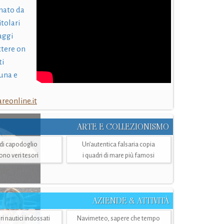
nato da
itolari
laggi
ttere on
ti
una e
eonline.it
ARTE E COLLEZIONISMO
i di capodoglio
Un’autentica falsaria copia
sono veri tesori
i quadri di mare più famosi
AZIENDE & ATTIVITÀ
ri nautici indossati
Navimeteo, sapere che tempo