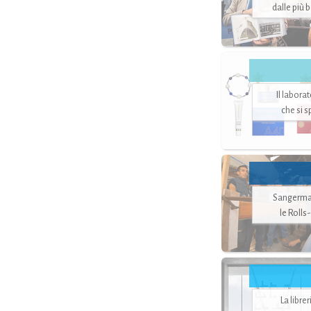
dalle più 
Il labora
che si 
Sangerman
le Rolls
La libre