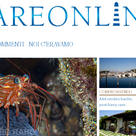
OMMENTI
NOI C'ERAVAMO
COMPRO&VENDO
AAA vendesi barche,
posti barca, case…