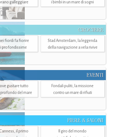
mbrano galleggiare
i bimbi in un mare di sogni
CROCIERE
i fiordi fa fiorire
Stad Amsterdam, la leggenda
i profondissime
della navigazione a vela rivive
EVENTI
dove gustare tutto
Fondali puliti, la missione
ù profondo del mare
contro un mare di rifiuti
FIERE & SALONI
 Canness, il primo
Il giro del mondo