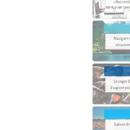
i libri se
Navigare ne
emozion
Le sagre 
il sapore pi
Salone di