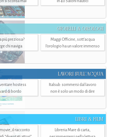
n si scorda mai
in 40 Saloni nautici
GIOIELLI & OROLOGI
ra più preziosa?
Maggi Officine, sott’acqua
ge chi naviga
l'orologio ha un valore immenso
LAVORI SULL’ACQUA
ventare hostess
Italsub: sommersi dal lavoro
ward di bordo
non è solo un modo di dire
LIBRI & FILM
 movie, il racconto
Libreria Mare di carta,
i “diventati attori”
per immergersi nella lettura