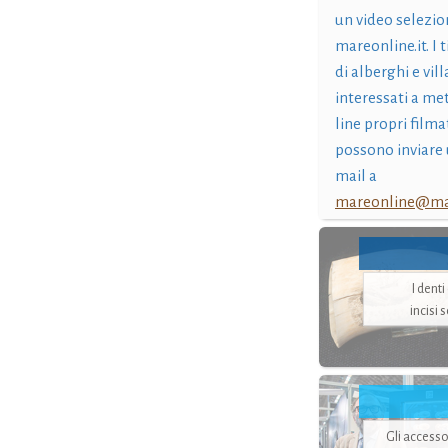
un video selezio
mareonline.it. I t
di alberghi e vil
interessati a me
line propri filma
possono inviare 
mail a
mareonline@mar
I dent
incisi 
Gli accesso