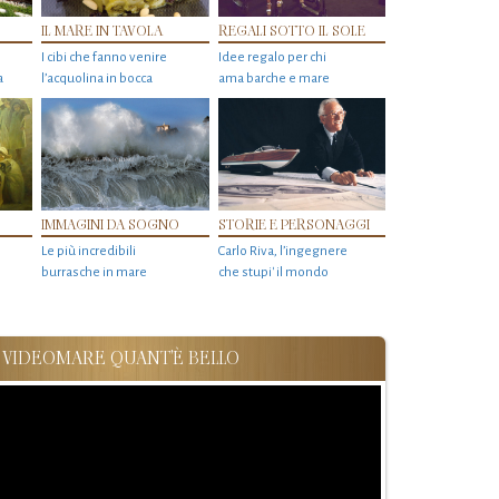
IL MARE IN TAVOLA
REGALI SOTTO IL SOLE
I cibi che fanno venire
Idee regalo per chi
a
l’acquolina in bocca
ama barche e mare
IMMAGINI DA SOGNO
STORIE E PERSONAGGI
Le più incredibili
Carlo Riva, l’ingegnere
burrasche in mare
che stupi' il mondo
VIDEOMARE QUANT'È BELLO