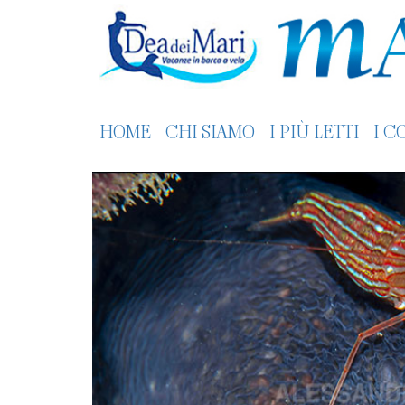
HOME
CHI SIAMO
I PIÙ LETTI
I C