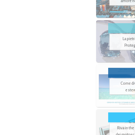
amore no
La piet
Proteg
Come di
e ste
Riva in the
dei motoscaf