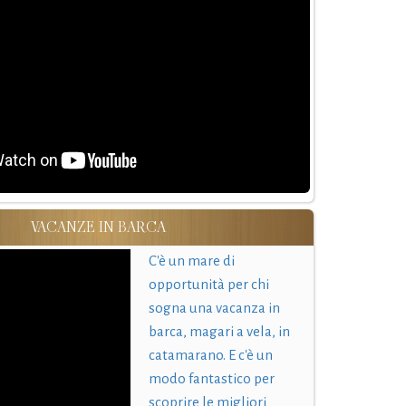
VACANZE IN BARCA
C'è un mare di
opportunità per chi
sogna una vacanza in
barca, magari a vela, in
catamarano. E c'è un
modo fantastico per
scoprire le migliori