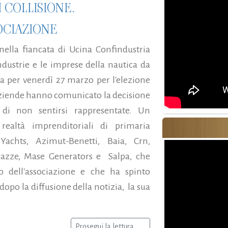
I COLLISIONE.
SOCIAZIONE
nella fiancata di Ucina Confindustria
ndustrie e le imprese della nautica da
ta per venerdì 27 marzo per l'elezione
 aziende hanno comunicato la decisione
i non sentirsi rappresentate. Un
 realtà imprenditoriali di primaria
chts, Azimut-Benetti, Baia, Crn,
arazze, Mase Generators e Salpa, che
no dell'associazione e che ha spinto
opo la diffusione della notizia, la sua
Prosegui la lettura