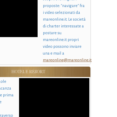
proposte: "navigare" fra
i video selezionati da
mareonline.it. Le società
di charter interessate a
postare su
mareonline.it propri
video possono inviare
una e mail a
mareonline@mareonline.it
HOTEL E RESORT
uole
acanza
 e prima
e
traverso