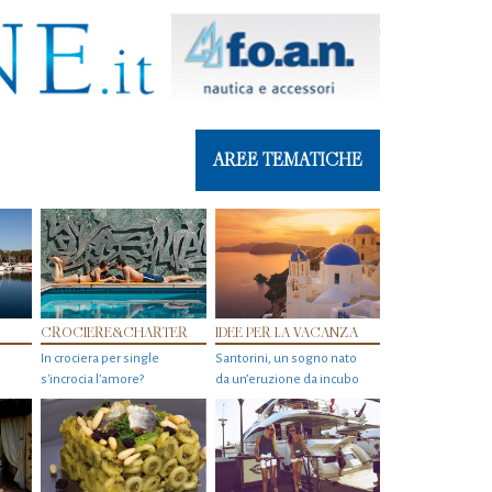
AREE TEMATICHE
CROCIERE&CHARTER
IDEE PER LA VACANZA
In crociera per single
Santorini, un sogno nato
s'incrocia l’amore?
da un’eruzione da incubo