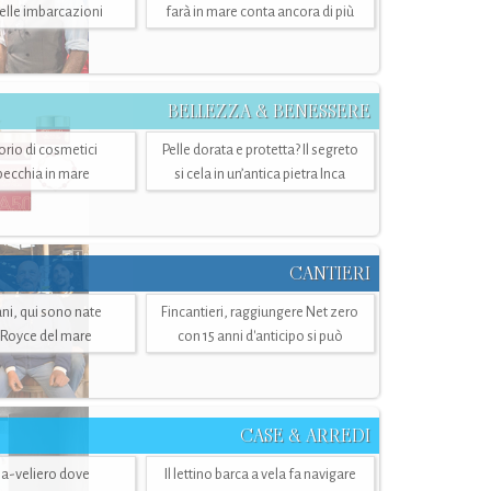
belle imbarcazioni
farà in mare conta ancora di più
BELLEZZA & BENESSERE
torio di cosmetici
Pelle dorata e protetta? Il segreto
specchia in mare
si cela in un’antica pietra Inca
CANTIERI
i, qui sono nate
Fincantieri, raggiungere Net zero
-Royce del mare
con 15 anni d'anticipo si può
CASE & ARREDI
ria-veliero dove
Il lettino barca a vela fa navigare