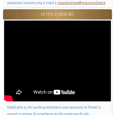
possono inviare una e mail a
mareonline@mareonline.it
HOTEL E RESORT
Dedicato a chi vuole prenotare una vacanza in hotel o
resort e prima di scegliere vuole saperne di più.