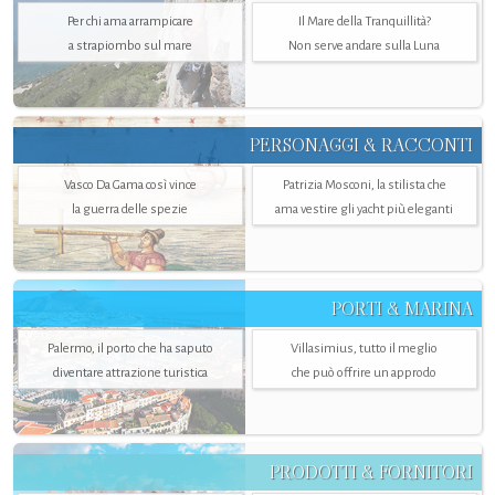
Per chi ama arrampicare
Il Mare della Tranquillità?
a strapiombo sul mare
Non serve andare sulla Luna
PERSONAGGI & RACCONTI
Vasco Da Gama così vince
Patrizia Mosconi, la stilista che
la guerra delle spezie
ama vestire gli yacht più eleganti
PORTI & MARINA
Palermo, il porto che ha saputo
Villasimius, tutto il meglio
diventare attrazione turistica
che può offrire un approdo
PRODOTTI & FORNITORI