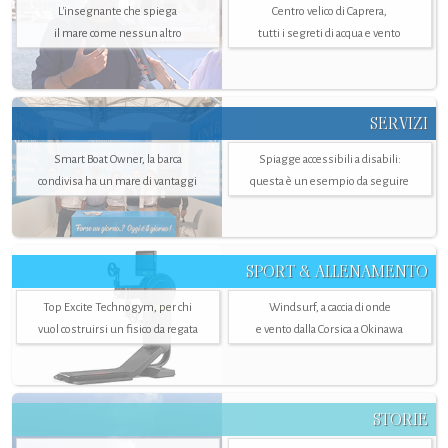
L'insegnante che spiega
Centro velico di Caprera,
il mare come nessun altro
tutti i segreti di acqua e vento
SERVIZI
Smart Boat Owner, la barca
Spiagge accessibili a disabili:
condivisa ha un mare di vantaggi
questa è un esempio da seguire
SPORT & ALLENAMENTO
Top Excite Technogym, per chi
Windsurf, a caccia di onde
vuol costruirsi un fisico da regata
e vento dalla Corsica a Okinawa
STORIE