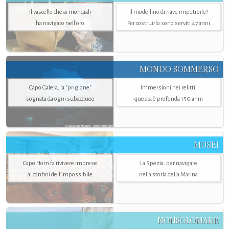
Il vascello che ai mondiali
Il modellino di nave irripetibile?
ha navigato nell’oro
Per costruirlo sono serviti 47 anni
MONDO SOMMERSO
Capo Galera, la "prigione"
Immersioni nei relitti:
sognata da ogni subacqueo
questa è profonda 150 anni
MUSEI
Capo Horn fa rivivere imprese
La Spezia. per navigare
ai confini dell’impossibile
nella storia della Marina
NONSOLOMARE