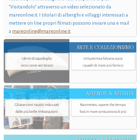
"Visitandolo" attraverso un video selezionato da
mareonline.it. I titolari di alberghi e villaggi interessati a
mettere on line propri filmati possono inviare una e mail
a
mareonline@mareonline.it
ARTE E COLLEZIONISMO
I denti di capodoglio
Un’autentica falsaria copia
incisi sono veri tesori
i quadri di mare più famosi
AZIENDE & ATTIVITÀ
Gli accessori nautici indossati
Navimeteo, sapere che tempo
dalle più belle imbarcazioni
farà in mare conta ancora di più
BELLEZZA & BENESSERE