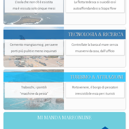
L’isola che non c'è è esistita
La flotta tedesca si suicidò così
ma è vissuta solo cinque mesi
autoaffondandosi a Scapa Flow
TECNOLOGIA & RICERCA
Cemento mangiasmog, per avere
Controllate la barca al mare senza
porti più puliti e meno inquinati
muovervi da casa, dall’ufficio
TURISMO & ATTRAZIONI
Trabocchi, i pontili
Portovenere, il borgo di pescatori
"macchine da pesca"
irresistibile esca per i turisti
MI MANDA MAREONLINE