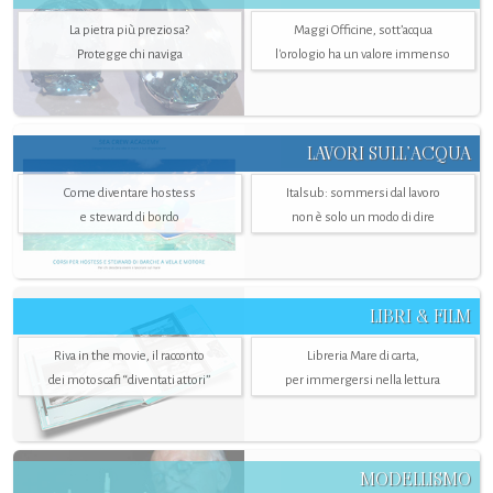
La pietra più preziosa?
Maggi Officine, sott’acqua
Protegge chi naviga
l'orologio ha un valore immenso
LAVORI SULL’ACQUA
Come diventare hostess
Italsub: sommersi dal lavoro
e steward di bordo
non è solo un modo di dire
LIBRI & FILM
Riva in the movie, il racconto
Libreria Mare di carta,
dei motoscafi “diventati attori”
per immergersi nella lettura
MODELLISMO