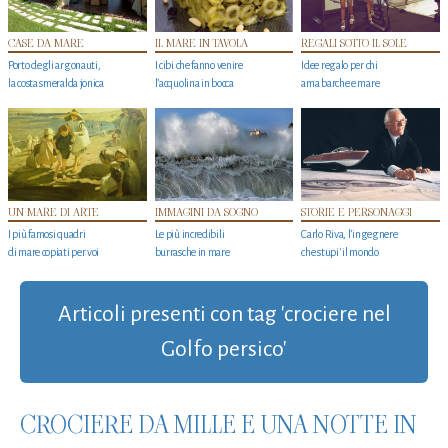
CASE DA MARE
IL MARE IN TAVOLA
REGALI SOTTO IL SOLE
Porto degli argonauti,
I cibi che fanno venire
Idee regalo per chi
la costa smeralda jonica
l’acquolina in bocca
ama barche e mare
UN MARE DI ARTE
IMMAGINI DA SOGNO
STORIE E PERSONAGGI
I più famosi quadri
Le più incredibili
Carlo Riva, l’ingegnere
di mare copiati per voi
burrasche in mare
che stupi' il mondo
Articoli presenti con tag 'crociere nel
Golfo persico'
CROCIERE DA MILLE E UNA NOTTE IN