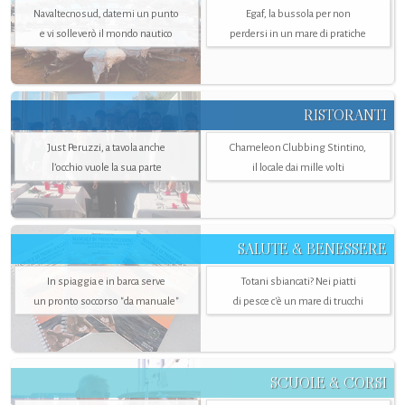
Navaltecnosud, datemi un punto
Egaf, la bussola per non
e vi solleverò il mondo nautico
perdersi in un mare di pratiche
RISTORANTI
Just Peruzzi, a tavola anche
Chameleon Clubbing Stintino,
l’occhio vuole la sua parte
il locale dai mille volti
SALUTE & BENESSERE
In spiaggia e in barca serve
Totani sbiancati? Nei piatti
un pronto soccorso "da manuale"
di pesce c'è un mare di trucchi
SCUOLE & CORSI