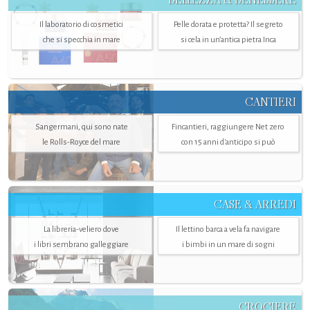
Il laboratorio di cosmetici
Pelle dorata e protetta? Il segreto
che si specchia in mare
si cela in un’antica pietra Inca
CANTIERI
Sangermani, qui sono nate
Fincantieri, raggiungere Net zero
le Rolls-Royce del mare
con 15 anni d'anticipo si può
CASE & ARREDI
La libreria-veliero dove
Il lettino barca a vela fa navigare
i libri sembrano galleggiare
i bimbi in un mare di sogni
CROCIERE