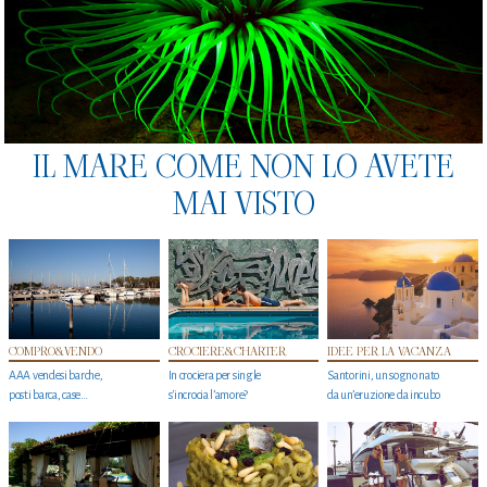
IL MARE COME NON LO AVETE
MAI VISTO
COMPRO&VENDO
CROCIERE&CHARTER
IDEE PER LA VACANZA
AAA vendesi barche,
In crociera per single
Santorini, un sogno nato
posti barca, case…
s'incrocia l’amore?
da un’eruzione da incubo