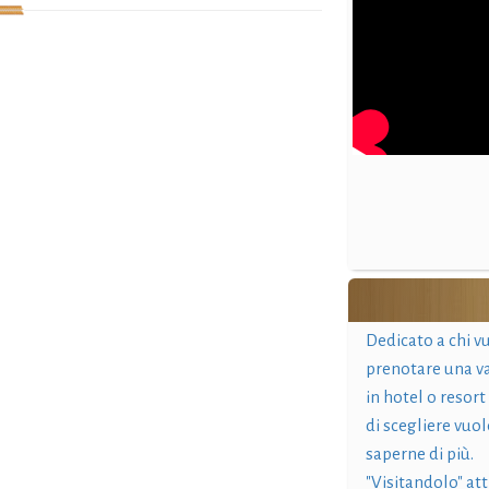
Dedicato a chi v
prenotare una v
in hotel o resort
di scegliere vuol
saperne di più.
"Visitandolo" at