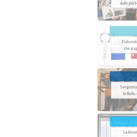
dalle più 
Il labora
che si 
Sangerman
le Rolls
La libre