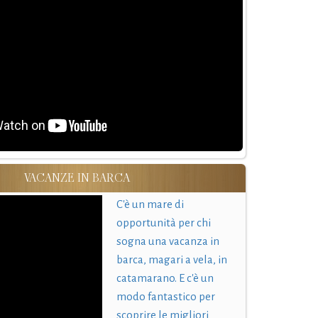
VACANZE IN BARCA
C'è un mare di
opportunità per chi
sogna una vacanza in
barca, magari a vela, in
catamarano. E c'è un
modo fantastico per
scoprire le migliori