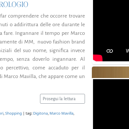
OROLOGIO
 far comprendere che occorre trovare
ti o addirittura delle ore durante le
a fare. Ingannare il tempo per Marco
sivamente di MM, nuovo fashion brand
niziali del suo nome, significa invece
tempo, senza doverlo ingannare. Al
 percettivo, come accaduto per il
 di Marco Mavilla, che appare come un
Prosegui la lettura
ri
,
Shopping
| tag:
Digitona
,
Marco Mavilla
,