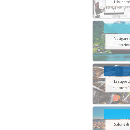
i libri se
Navigare ne
emozion
Le sagre 
il sapore pi
Salone di