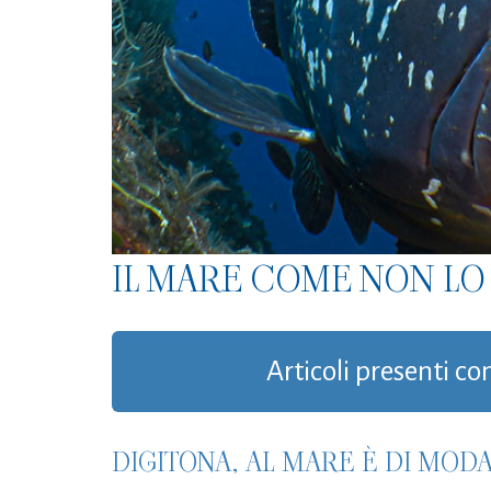
IL MARE COME NON LO 
Articoli presenti co
DIGITONA, AL MARE È DI MOD