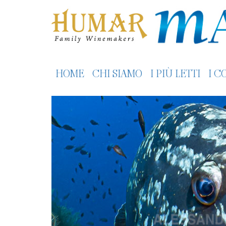
HOME
CHI SIAMO
I PIÙ LETTI
I C