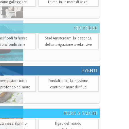
mbrano galleggiare
i bimbi in un mare di sogni
CROCIERE
i fiordi fa fiorire
Stad Amsterdam, la leggenda
i profondissime
della navigazione a vela rivive
EVENTI
dove gustare tutto
Fondali puliti, la missione
ù profondo del mare
contro un mare di rifiuti
FIERE & SALONI
 Canness, il primo
Il giro del mondo