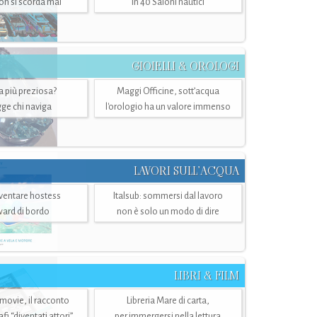
n si scorda mai
in 40 Saloni nautici
GIOIELLI & OROLOGI
ra più preziosa?
Maggi Officine, sott’acqua
ge chi naviga
l'orologio ha un valore immenso
LAVORI SULL’ACQUA
ventare hostess
Italsub: sommersi dal lavoro
ward di bordo
non è solo un modo di dire
LIBRI & FILM
 movie, il racconto
Libreria Mare di carta,
i “diventati attori”
per immergersi nella lettura