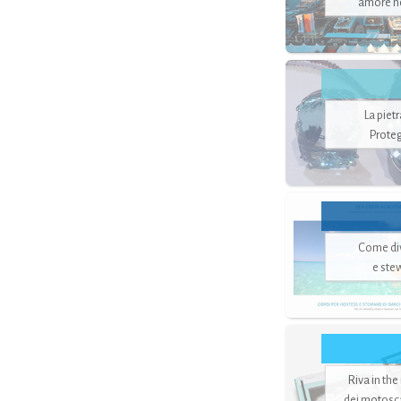
amore no
La piet
Proteg
Come di
e ste
Riva in the
dei motoscaf