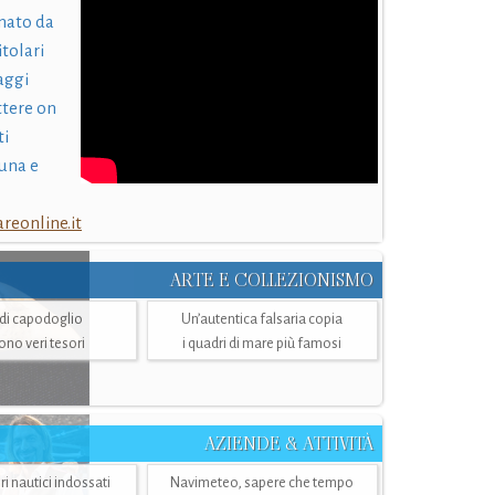
nato da
itolari
laggi
ttere on
ti
una e
eonline.it
ARTE E COLLEZIONISMO
i di capodoglio
Un’autentica falsaria copia
sono veri tesori
i quadri di mare più famosi
AZIENDE & ATTIVITÀ
ri nautici indossati
Navimeteo, sapere che tempo