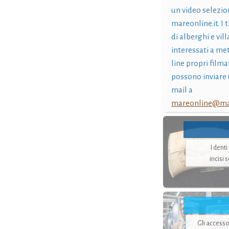
un video selezio
mareonline.it. I t
di alberghi e vil
interessati a me
line propri filma
possono inviare 
mail a
mareonline@mar
I dent
incisi 
Gli accesso