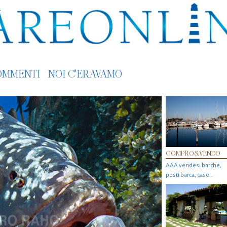
OMMENTI
NOI C'ERAVAMO
COMPRO&VENDO
AAA vendesi barche,
posti barca, case…