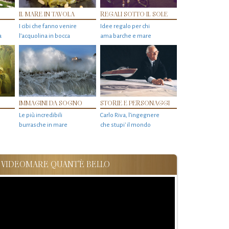
IL MARE IN TAVOLA
REGALI SOTTO IL SOLE
I cibi che fanno venire
Idee regalo per chi
a
l’acquolina in bocca
ama barche e mare
IMMAGINI DA SOGNO
STORIE E PERSONAGGI
Le più incredibili
Carlo Riva, l’ingegnere
burrasche in mare
che stupi' il mondo
VIDEOMARE QUANT'È BELLO