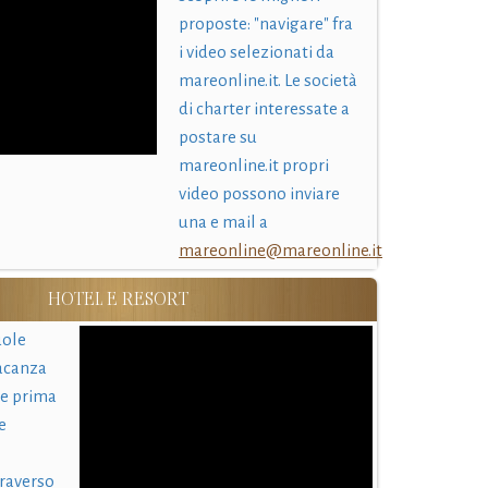
proposte: "navigare" fra
i video selezionati da
mareonline.it. Le società
di charter interessate a
postare su
mareonline.it propri
video possono inviare
una e mail a
mareonline@mareonline.it
HOTEL E RESORT
uole
acanza
 e prima
e
traverso