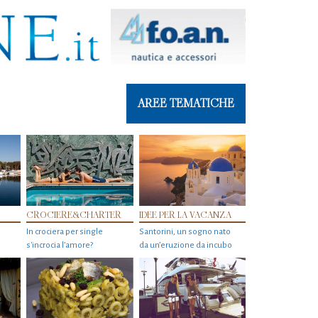
AREE TEMATICHE
CROCIERE&CHARTER
IDEE PER LA VACANZA
In crociera per single
Santorini, un sogno nato
s'incrocia l’amore?
da un’eruzione da incubo