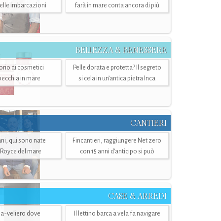
belle imbarcazioni
farà in mare conta ancora di più
BELLEZZA & BENESSERE
torio di cosmetici
Pelle dorata e protetta? Il segreto
specchia in mare
si cela in un’antica pietra Inca
CANTIERI
i, qui sono nate
Fincantieri, raggiungere Net zero
-Royce del mare
con 15 anni d'anticipo si può
CASE & ARREDI
ria-veliero dove
Il lettino barca a vela fa navigare