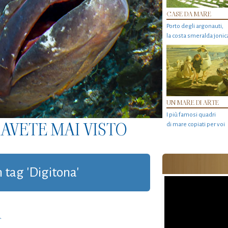
CASE DA MARE
Porto degli argonauti,
la costa smeralda jonic
UN MARE DI ARTE
I più famosi quadri
AVETE MAI VISTO
di mare copiati per voi
n tag 'Digitona'
A