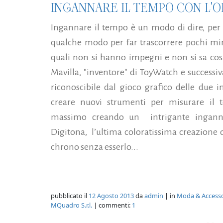
INGANNARE IL TEMPO CON L'
Ingannare il tempo è un modo di dire, per
qualche modo per far trascorrere pochi minu
quali non si hanno impegni e non si sa cos
Mavilla, "inventore" di ToyWatch e succes
riconoscibile dal gioco grafico delle due i
creare nuovi strumenti per misurare il 
massimo creando un intrigante inganno
Digitona, l’ultima coloratissima creazione
chrono senza esserlo...
pubblicato il
12 Agosto 2013
da
admin
| in
Moda & Accesso
MQuadro S.r.l.
| commenti:
1