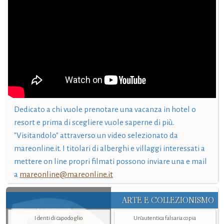
Dedicato a chi vuole prenotare una vacanza in hotel o
resort e prima di scegliere vuole saperne di più.
"Visitandolo" attraverso un video selezionato da
mareonline.it. I titolari di alberghi e villaggi interessati a
mettere on line propri filmati possono inviare una e mail
a
mareonline@mareonline.it
ARTE E COLLEZIONISMO
I denti di capodoglio
Un’autentica falsaria copia