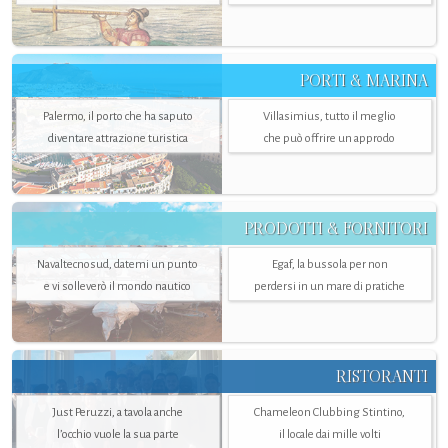
PORTI & MARINA
Palermo, il porto che ha saputo
Villasimius, tutto il meglio
diventare attrazione turistica
che può offrire un approdo
PRODOTTI & FORNITORI
Navaltecnosud, datemi un punto
Egaf, la bussola per non
e vi solleverò il mondo nautico
perdersi in un mare di pratiche
RISTORANTI
Just Peruzzi, a tavola anche
Chameleon Clubbing Stintino,
l’occhio vuole la sua parte
il locale dai mille volti