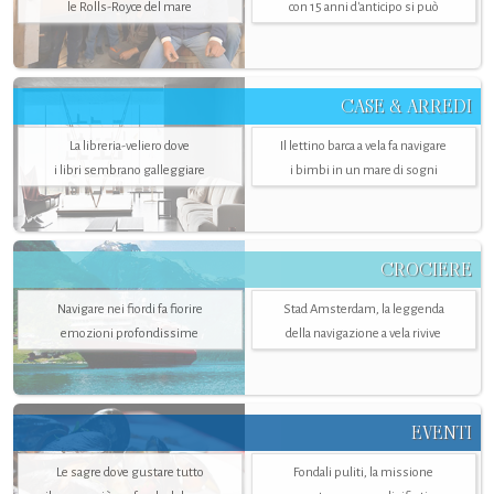
le Rolls-Royce del mare
con 15 anni d'anticipo si può
CASE & ARREDI
La libreria-veliero dove
Il lettino barca a vela fa navigare
i libri sembrano galleggiare
i bimbi in un mare di sogni
CROCIERE
Navigare nei fiordi fa fiorire
Stad Amsterdam, la leggenda
emozioni profondissime
della navigazione a vela rivive
EVENTI
Le sagre dove gustare tutto
Fondali puliti, la missione