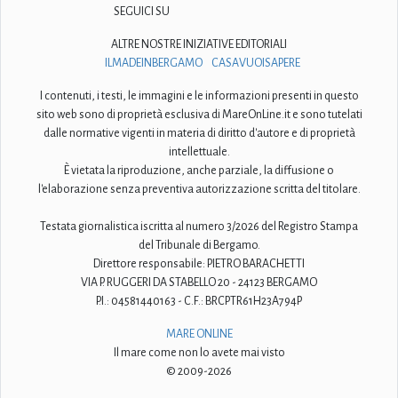
SEGUICI SU
ALTRE NOSTRE INIZIATIVE EDITORIALI
ILMADEINBERGAMO
CASAVUOISAPERE
I contenuti, i testi, le immagini e le informazioni presenti in questo
sito web sono di proprietà esclusiva di MareOnLine.it e sono tutelati
dalle normative vigenti in materia di diritto d'autore e di proprietà
intellettuale.
È vietata la riproduzione, anche parziale, la diffusione o
l'elaborazione senza preventiva autorizzazione scritta del titolare.
Testata giornalistica iscritta al numero 3/2026 del Registro Stampa
del Tribunale di Bergamo.
Direttore responsabile: PIETRO BARACHETTI
VIA P. RUGGERI DA STABELLO 20 - 24123 BERGAMO
P.I.: 04581440163 - C.F.: BRCPTR61H23A794P
MARE ONLINE
Il mare come non lo avete mai visto
© 2009-2026