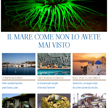
IL MARE COME NON LO AVETE
MAI VISTO
COMPRO&VENDO
CROCIERE&CHARTER
IDEE PER LA VACANZA
AAA vendesi barche,
In crociera per single
Santorini, un sogno nato
posti barca, case…
s'incrocia l’amore?
da un’eruzione da incubo