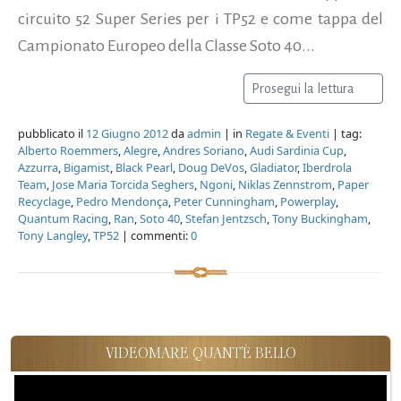
circuito 52 Super Series per i TP52 e come tappa del
Campionato Europeo della Classe Soto 40...
Prosegui la lettura
pubblicato il
12 Giugno 2012
da
admin
| in
Regate & Eventi
| tag:
Alberto Roemmers
,
Alegre
,
Andres Soriano
,
Audi Sardinia Cup
,
Azzurra
,
Bigamist
,
Black Pearl
,
Doug DeVos
,
Gladiator
,
Iberdrola
Team
,
Jose Maria Torcida Seghers
,
Ngoni
,
Niklas Zennstrom
,
Paper
Recyclage
,
Pedro Mendonça
,
Peter Cunningham
,
Powerplay
,
Quantum Racing
,
Ran
,
Soto 40
,
Stefan Jentzsch
,
Tony Buckingham
,
Tony Langley
,
TP52
| commenti:
0
VIDEOMARE QUANT'È BELLO