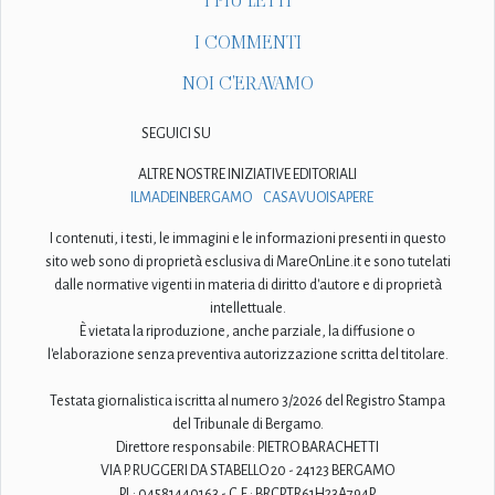
I PIÙ LETTI
I COMMENTI
NOI C'ERAVAMO
SEGUICI SU
ALTRE NOSTRE INIZIATIVE EDITORIALI
ILMADEINBERGAMO
CASAVUOISAPERE
I contenuti, i testi, le immagini e le informazioni presenti in questo
sito web sono di proprietà esclusiva di MareOnLine.it e sono tutelati
dalle normative vigenti in materia di diritto d'autore e di proprietà
intellettuale.
È vietata la riproduzione, anche parziale, la diffusione o
l'elaborazione senza preventiva autorizzazione scritta del titolare.
Testata giornalistica iscritta al numero 3/2026 del Registro Stampa
del Tribunale di Bergamo.
Direttore responsabile: PIETRO BARACHETTI
VIA P. RUGGERI DA STABELLO 20 - 24123 BERGAMO
P.I.: 04581440163 - C.F.: BRCPTR61H23A794P