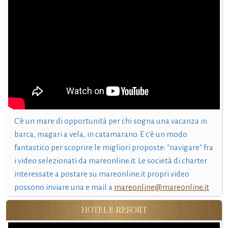
C'è un mare di opportunità per chi sogna una vacanza in
barca, magari a vela, in catamarano. E c'è un modo
fantastico per scoprire le migliori proposte: "navigare" fra
i video selezionati da mareonline.it. Le società di charter
interessate a postare su mareonline.it propri video
possono inviare una e mail a
mareonline@mareonline.it
HOTEL E RESORT