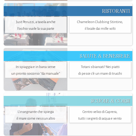
RISTORANTI
Just Peruzzi, a tavola anche
Chameleon Clubbing Stintino,
l’occhio vuole la sua parte
il locale dai mille volti
SALUTE & BENESSERE
In spiaggia e in barca serve
Totani sbiancati? Nei piatti
un pronto soccorso "da manuale"
di pesce c'è un mare di trucchi
SCUOLE & CORSI
L'insegnante che spiega
Centro velico di Caprera,
il mare come nessun altro
tutti i segreti di acqua e vento