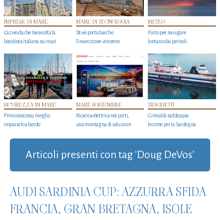
IMPRESE DI MARE
MARE DI TECNOLOGIA
METEO
L'azienda che tiene alta la
Stive porta barche
Il sito per navigare
bandiera italiana sui mari
l'invenzione vincente
lontano dai pericoli
SICUREZZA IN MARE
MARE SOSTENIBILE
TRAGHETTI
Primo soccorso, meglio
Ricarica elettrica nei porti,
Grimaldi raddoppia
impararlo a bordo
una montagna di soluzioni
le corse per la Sardegna
Articoli presenti con tag 'Doug DeVos'
AUDI SARDINIA CUP: AZZURRA SFIDA
FRANCIA, GRAN BRETAGNA, ISOLE