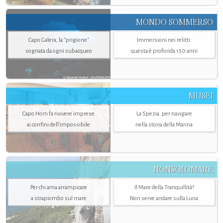
MONDO SOMMERSO
Capo Galera, la "prigione"
Immersioni nei relitti:
sognata da ogni subacqueo
questa è profonda 150 anni
MUSEI
Capo Horn fa rivivere imprese
La Spezia. per navigare
ai confini dell’impossibile
nella storia della Marina
NONSOLOMARE
Per chi ama arrampicare
Il Mare della Tranquillità?
a strapiombo sul mare
Non serve andare sulla Luna