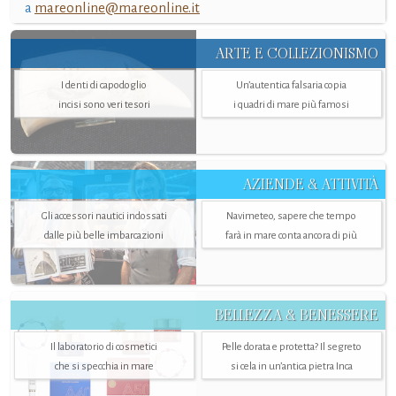
a
mareonline@mareonline.it
ARTE E COLLEZIONISMO
I denti di capodoglio
Un’autentica falsaria copia
incisi sono veri tesori
i quadri di mare più famosi
AZIENDE & ATTIVITÀ
Gli accessori nautici indossati
Navimeteo, sapere che tempo
dalle più belle imbarcazioni
farà in mare conta ancora di più
BELLEZZA & BENESSERE
Il laboratorio di cosmetici
Pelle dorata e protetta? Il segreto
che si specchia in mare
si cela in un’antica pietra Inca