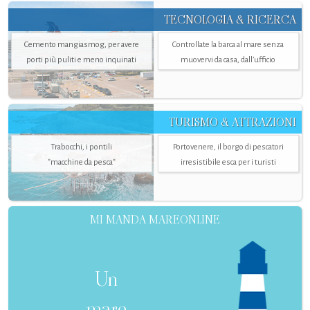
TECNOLOGIA & RICERCA
Cemento mangiasmog, per avere
Controllate la barca al mare senza
porti più puliti e meno inquinati
muovervi da casa, dall’ufficio
TURISMO & ATTRAZIONI
Trabocchi, i pontili
Portovenere, il borgo di pescatori
"macchine da pesca"
irresistibile esca per i turisti
MI MANDA MAREONLINE
Un
mare