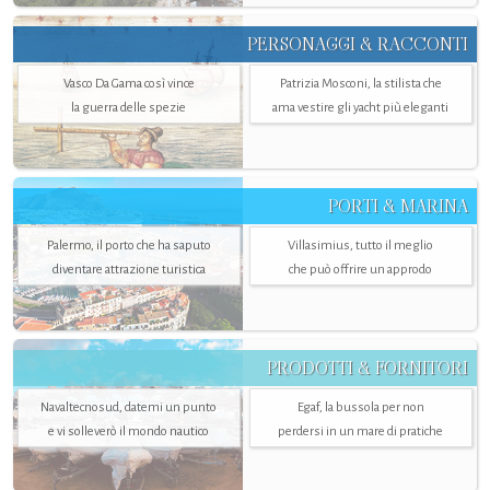
PERSONAGGI & RACCONTI
Vasco Da Gama così vince
Patrizia Mosconi, la stilista che
la guerra delle spezie
ama vestire gli yacht più eleganti
PORTI & MARINA
Palermo, il porto che ha saputo
Villasimius, tutto il meglio
diventare attrazione turistica
che può offrire un approdo
PRODOTTI & FORNITORI
Navaltecnosud, datemi un punto
Egaf, la bussola per non
e vi solleverò il mondo nautico
perdersi in un mare di pratiche