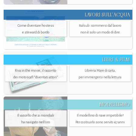
LAVORI SULL’ACQUA
Come diventare hostess
Italsub: sommersi dal lavoro
e steward di bordo
non è solo un modo di dire
LIBRI & FILM
Riva in the movie, il racconto
Libreria Mare di carta,
dei motoscafi “diventati attori”
per immergersi nella lettura
MODELLISMO
Il vascello che ai mondiali
Il modellino di nave irripetibile?
ha navigato nell’oro
Per costruirlo sono serviti 47 anni