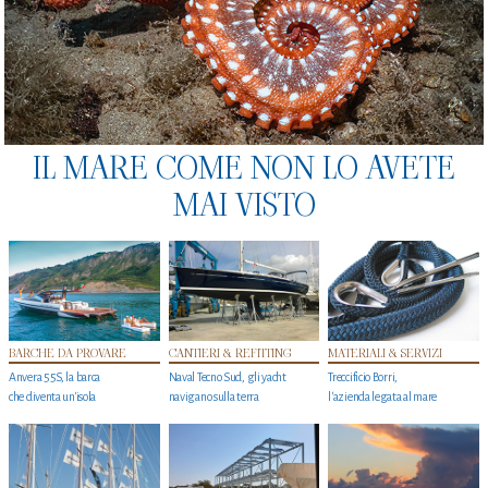
IL MARE COME NON LO AVETE
MAI VISTO
BARCHE DA PROVARE
CANTIERI & REFITTING
MATERIALI & SERVIZI
Anvera 55S, la barca
Naval Tecno Sud, gli yacht
Treccificio Borri,
che diventa un'isola
navigano sulla terra
l'azienda legata al mare