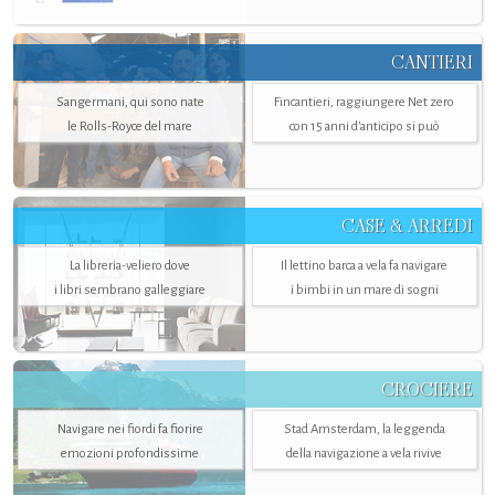
CANTIERI
Sangermani, qui sono nate
Fincantieri, raggiungere Net zero
le Rolls-Royce del mare
con 15 anni d'anticipo si può
CASE & ARREDI
La libreria-veliero dove
Il lettino barca a vela fa navigare
i libri sembrano galleggiare
i bimbi in un mare di sogni
CROCIERE
Navigare nei fiordi fa fiorire
Stad Amsterdam, la leggenda
emozioni profondissime
della navigazione a vela rivive