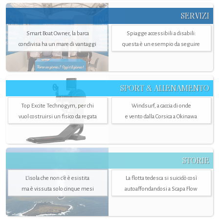
SERVIZI
Smart Boat Owner, la barca
Spiagge accessibili a disabili:
condivisa ha un mare di vantaggi
questa è un esempio da seguire
SPORT & ALLENAMENTO
Top Excite Technogym, per chi
Windsurf, a caccia di onde
vuol costruirsi un fisico da regata
e vento dalla Corsica a Okinawa
STORIE
L’isola che non c'è è esistita
La flotta tedesca si suicidò così
ma è vissuta solo cinque mesi
autoaffondandosi a Scapa Flow