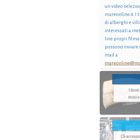
un video selezio
mareonline.it. I t
di alberghi e vil
interessati a me
line propri filma
possono inviare 
mail a
mareonline@mar
I dent
incisi 
Gli accesso