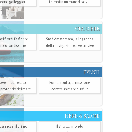
mbrano galleggiare
i bimbi in un mare di sogni
CROCIERE
i fiordi fa fiorire
Stad Amsterdam, la leggenda
i profondissime
della navigazione a vela rivive
EVENTI
dove gustare tutto
Fondali puliti, la missione
ù profondo del mare
contro un mare di rifiuti
FIERE & SALONI
 Canness, il primo
Il giro del mondo