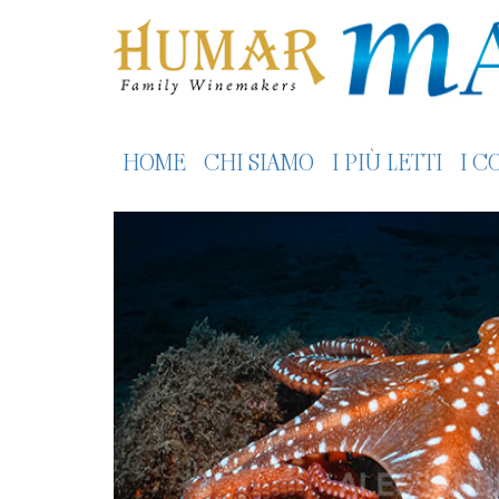
HOME
CHI SIAMO
I PIÙ LETTI
I C