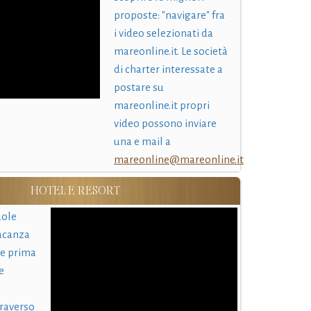
proposte: "navigare" fra
i video selezionati da
mareonline.it. Le società
di charter interessate a
postare su
mareonline.it propri
video possono inviare
una e mail a
mareonline@mareonline.it
HOTEL E RESORT
uole
acanza
 e prima
e
traverso