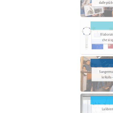
dalle più 
Il labora
che si 
Sangerman
le Rolls
La libre