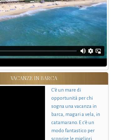
VACANZE IN BARCA
C'è un mare di
opportunità per chi
sogna una vacanza in
barca, magari a vela, in
catamarano. E c'è un
modo fantastico per
scoprire le migliori