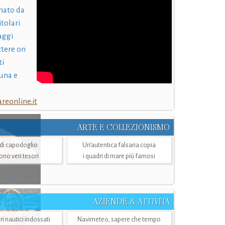
nato da
itolari
laggi
ttere on
ti
una e
eonline.it
ARTE E COLLEZIONISMO
i di capodoglio
Un’autentica falsaria copia
sono veri tesori
i quadri di mare più famosi
AZIENDE & ATTIVITÀ
ri nautici indossati
Navimeteo, sapere che tempo