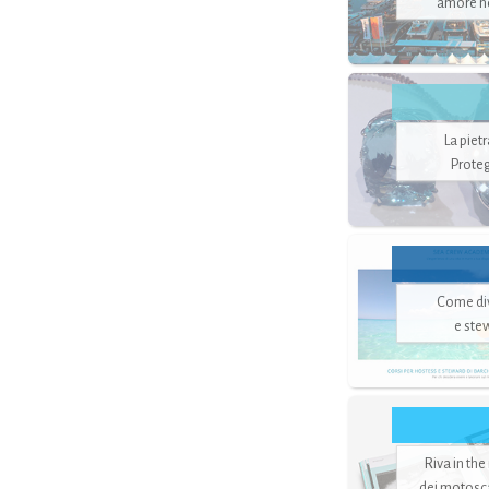
amore no
La piet
Proteg
Come di
e ste
Riva in the
dei motoscaf