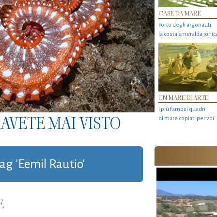
CASE DA MARE
Porto degli argonauti,
la costa smeralda jonic
UN MARE DI ARTE
I più famosi quadri
AVETE MAI VISTO
di mare copiati per voi
tag 'Eemil Rautio'
E