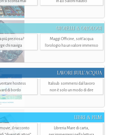
n si scorda mai
in 40 Saloni nautici
GIOIELLI & OROLOGI
ra più preziosa?
Maggi Officine, sott’acqua
ge chi naviga
l'orologio ha un valore immenso
LAVORI SULL’ACQUA
ventare hostess
Italsub: sommersi dal lavoro
ward di bordo
non è solo un modo di dire
LIBRI & FILM
 movie, il racconto
Libreria Mare di carta,
i “diventati attori”
per immergersi nella lettura