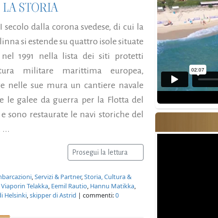
LA STORIA
I secolo dalla corona svedese, di cui la
inna si estende su quattro isole situate
el 1991 nella lista dei siti protetti
tura militare marittima europea,
e nelle sue mura un cantiere navale
 le galee da guerra per la Flotta del
 e sono restaurate le navi storiche del
...
Prosegui la lettura
mbarcazioni
,
Servizi & Partner
,
Storia, Cultura &
 Viaporin Telakka
,
Eemil Rautio
,
Hannu Matikka
,
i Helsinki
,
skipper di Astrid
| commenti:
0