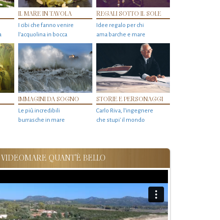
IL MARE IN TAVOLA
REGALI SOTTO IL SOLE
I cibi che fanno venire
Idee regalo per chi
a
l’acquolina in bocca
ama barche e mare
IMMAGINI DA SOGNO
STORIE E PERSONAGGI
Le più incredibili
Carlo Riva, l’ingegnere
burrasche in mare
che stupi' il mondo
VIDEOMARE QUANT'È BELLO