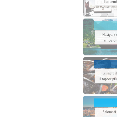
i libri se
Navigare ne
emozion
Le sagre 
il sapore pi
Salone di