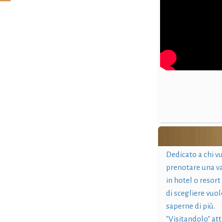
Dedicato a chi v
prenotare una v
in hotel o resort
di scegliere vuol
saperne di più.
"Visitandolo" at