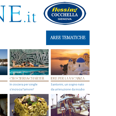
AREE TEMATICHE
CROCIERE&CHARTER
IDEE PER LA VACANZA
In crociera per single
Santorini, un sogno nato
s'incrocia l’amore?
da un’eruzione da incubo