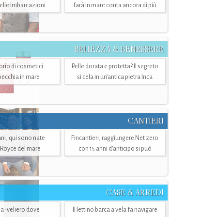
belle imbarcazioni
farà in mare conta ancora di più
BELLEZZA & BENESSERE
torio di cosmetici
Pelle dorata e protetta? Il segreto
specchia in mare
si cela in un’antica pietra Inca
CANTIERI
i, qui sono nate
Fincantieri, raggiungere Net zero
-Royce del mare
con 15 anni d'anticipo si può
CASE & ARREDI
ria-veliero dove
Il lettino barca a vela fa navigare