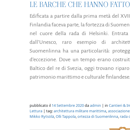
LE BARCHE CHE HANNO FATTO 
Edificata a partire dalla prima metà del XVII
Finlandia faceva parte, la fortezza di Suomenl
nel cuore della rada di Helsinki. Entrata n
dall’Unesco, raro esempio di architet
Suomenlinna ha una particolarità: protegg
d’eccezione. Dove un tempo erano costruite
Baltico del re di Svezia, oggi trovano riparo
patrimonio marittimo e culturale finlandese. 
pubblicato il
14 Settembre 2020
da
admin
| in
Cantieri & I
Lettura
| tag:
architettura militare marittima
,
associazione
Mikko Rytsölä
,
Olli Tappola
,
ortezza di Suomenlinna
,
rada d