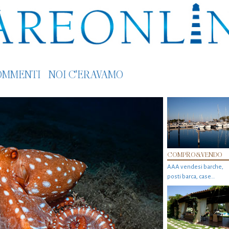
OMMENTI
NOI C'ERAVAMO
COMPRO&VENDO
AAA vendesi barche,
posti barca, case…